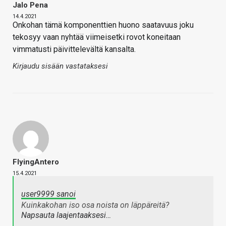
Jalo Pena
14.4.2021
Onkohan tämä komponenttien huono saatavuus joku
tekosyy vaan nyhtää viimeisetki rovot koneitaan
vimmatusti päivittelevältä kansalta.
Kirjaudu sisään vastataksesi
FlyingAntero
15.4.2021
user9999 sanoi
Kuinkakohan iso osa noista on läppäreitä?
Napsauta laajentaaksesi…