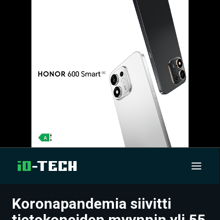
Koronapandemia siivitti
UUTISET
tietokoneiden myynnin yli 55