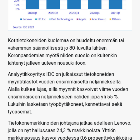
Kotitietokoneiden kuolemaa on huudeltu enemmän tai
vähemmän säännöllisesti jo 80-luvulta lähtien.
Koronpandemian myötä niiden suosio on kuitenkin
lähtenyt jälleen uuteen nousukiitoon.
Analyytikkoyritys IDC on julkaissut tietokoneiden
myyntitilastot vuoden ensimmäiseltä neljännekseltä.
Alalla kulkee lujaa, sillä myynnit kasvoivat viime vuoden
ensimmäiseen neljännekseen nähden jopa yli 55 %.
Lukuihin lasketaan työpöytäkoneet, kannettavat sekä
työasemat.
Tietokonemarkkinoiden johtajana jatkaa edelleen Lenovo,
jolla on nyt hallussaan 24,3 % markkinoista. Yhtiön
markkinaosuus kasvoi vuodessa 0,6 prosenttiyksikköä ja