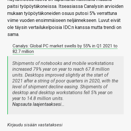
paitsi työpöytäkoneissa. Itseasiassa Canalysin arvioiden
mukaan työpöytäkoneiden osuus putosi 5% verrattuna
viime vuoden ensimmäiseen neljännekseen. Luvut eivät
ole täysin vertailukelpoisia IDC:n kanssa mutta trendi on
sama.
Canalys: Global PC market swells by 55% in Q1 2021 to
82.7 million
Shipments of notebooks and mobile workstations
increased 79% year on year to reach 67.8 million
units. Desktops improved slightly at the start of
2021 after a string of poor quarters in 2020, with the
level of shipment decline easing. Shipments of
desktop and desktop workstations fell 5% year on
year to 14.8 million units.
Napsauta laajentaaksesi…
Kirjaudu sisään vastataksesi