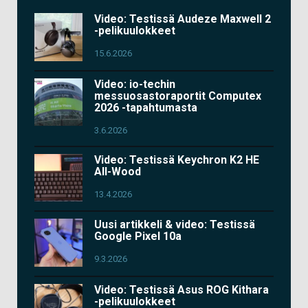
Video: Testissä Audeze Maxwell 2
-pelikuulokkeet
15.6.2026
Video: io-techin
messuosastoraportit Computex
2026 -tapahtumasta
3.6.2026
Video: Testissä Keychron K2 HE
All-Wood
13.4.2026
Uusi artikkeli & video: Testissä
Google Pixel 10a
9.3.2026
Video: Testissä Asus ROG Kithara
-pelikuulokkeet