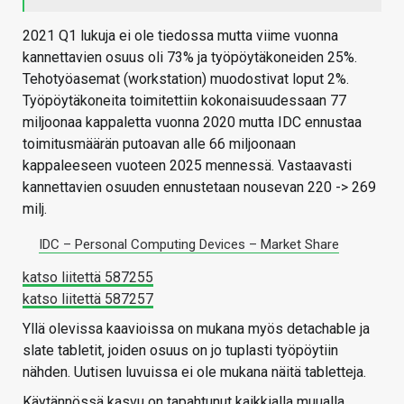
2021 Q1 lukuja ei ole tiedossa mutta viime vuonna
kannettavien osuus oli 73% ja työpöytäkoneiden 25%.
Tehotyöasemat (workstation) muodostivat loput 2%.
Työpöytäkoneita toimitettiin kokonaisuudessaan 77
miljoonaa kappaletta vuonna 2020 mutta IDC ennustaa
toimitusmäärän putoavan alle 66 miljoonaan
kappaleeseen vuoteen 2025 mennessä. Vastaavasti
kannettavien osuuden ennustetaan nousevan 220 -> 269
milj.
IDC – Personal Computing Devices – Market Share
katso liitettä 587255
katso liitettä 587257
Yllä olevissa kaavioissa on mukana myös detachable ja
slate tabletit, joiden osuus on jo tuplasti työpöytiin
nähden. Uutisen luvuissa ei ole mukana näitä tabletteja.
Käytännössä kasvu on tapahtunut kaikkialla muualla