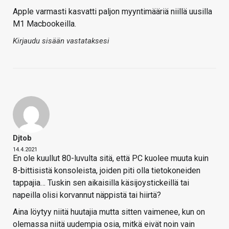
Apple varmasti kasvatti paljon myyntimääriä niillä uusilla
M1 Macbookeilla.
Kirjaudu sisään vastataksesi
Djtob
14.4.2021
En ole kuullut 80-luvulta sitä, että PC kuolee muuta kuin
8-bittisistä konsoleista, joiden piti olla tietokoneiden
tappajia… Tuskin sen aikaisilla käsijoystickeillä tai
napeilla olisi korvannut näppistä tai hiirtä?
Aina löytyy niitä huutajia mutta sitten vaimenee, kun on
olemassa niitä uudempia osia, mitkä eivät noin vain