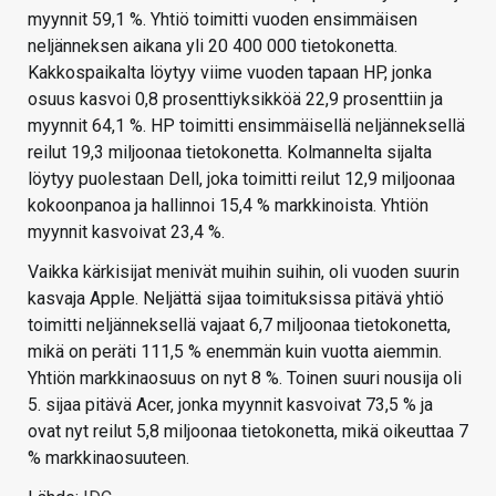
myynnit 59,1 %. Yhtiö toimitti vuoden ensimmäisen
neljänneksen aikana yli 20 400 000 tietokonetta.
Kakkospaikalta löytyy viime vuoden tapaan HP, jonka
osuus kasvoi 0,8 prosenttiyksikköä 22,9 prosenttiin ja
myynnit 64,1 %. HP toimitti ensimmäisellä neljänneksellä
reilut 19,3 miljoonaa tietokonetta. Kolmannelta sijalta
löytyy puolestaan Dell, joka toimitti reilut 12,9 miljoonaa
kokoonpanoa ja hallinnoi 15,4 % markkinoista. Yhtiön
myynnit kasvoivat 23,4 %.
Vaikka kärkisijat menivät muihin suihin, oli vuoden suurin
kasvaja Apple. Neljättä sijaa toimituksissa pitävä yhtiö
toimitti neljänneksellä vajaat 6,7 miljoonaa tietokonetta,
mikä on peräti 111,5 % enemmän kuin vuotta aiemmin.
Yhtiön markkinaosuus on nyt 8 %. Toinen suuri nousija oli
5. sijaa pitävä Acer, jonka myynnit kasvoivat 73,5 % ja
ovat nyt reilut 5,8 miljoonaa tietokonetta, mikä oikeuttaa 7
% markkinaosuuteen.