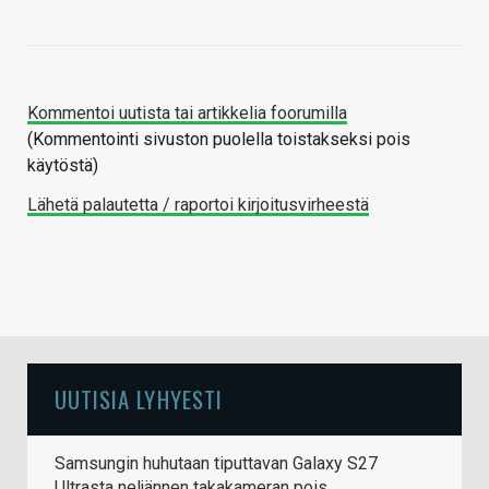
Kommentoi uutista tai artikkelia foorumilla
(Kommentointi sivuston puolella toistakseksi pois
käytöstä)
Lähetä palautetta / raportoi kirjoitusvirheestä
UUTISIA LYHYESTI
Samsungin huhutaan tiputtavan Galaxy S27
Ultrasta neljännen takakameran pois