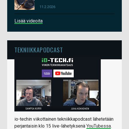
11.2.2026
Lisää videoita
TEKNIIKKAPODCAST
io-techin viikottainen tekniikkapodcast lähetetään
perjantaisin klo 15 live-lähetyksenä
YouTubessa
.