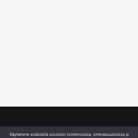
© S&J Media Oy
Käytämme evästeitä sivuston toiminnoissa, ominaisuuksissa ja