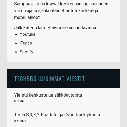
Sampsa ja Juha käyvät keskenään läpi kuluneen
viikon ajalta ajankohtaiset tietotekniikka- ja
mobiiliaiheet.
Jälkikäteen katseltavissa/kuunneltavissa:
Youtube
iTunes
Spotify
TECHBBS UUSIMMAT VIESTIT
Yleistä keskustelua sähköautoista
8.8.2026
Tesla S,3,X,Y, Roadster ja Cybertruck yleistä
8.8.2026