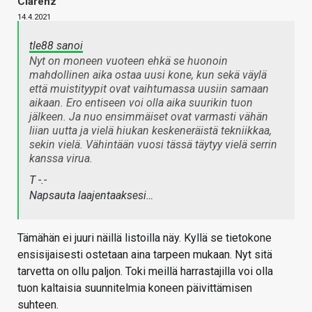
Clarenz
14.4.2021
tle88 sanoi
Nyt on moneen vuoteen ehkä se huonoin
mahdollinen aika ostaa uusi kone, kun sekä väylä
että muistityypit ovat vaihtumassa uusiin samaan
aikaan. Ero entiseen voi olla aika suurikin tuon
jälkeen. Ja nuo ensimmäiset ovat varmasti vähän
liian uutta ja vielä hiukan keskeneräistä tekniikkaa,
sekin vielä. Vähintään vuosi tässä täytyy vielä serrin
kanssa virua.
T -.-
Napsauta laajentaaksesi…
Tämähän ei juuri näillä listoilla näy. Kyllä se tietokone
ensisijaisesti ostetaan aina tarpeen mukaan. Nyt sitä
tarvetta on ollu paljon. Toki meillä harrastajilla voi olla
tuon kaltaisia suunnitelmia koneen päivittämisen
suhteen.