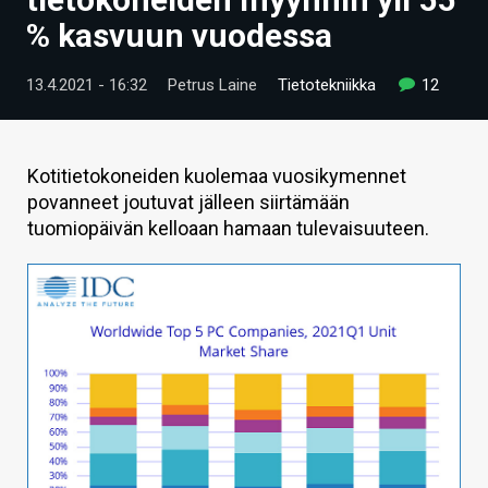
ARTIKKELIT
% kasvuun vuodessa
VIDEOT
13.4.2021 - 16:32
Petrus Laine
Tietotekniikka
12
TECHBBS
TIETOA
Kotitietokoneiden kuolemaa vuosikymennet
povanneet joutuvat jälleen siirtämään
HINTA.FI
tuomiopäivän kelloaan hamaan tulevaisuuteen.
KAUPPA
VAIHDA TEEMA
HAKU