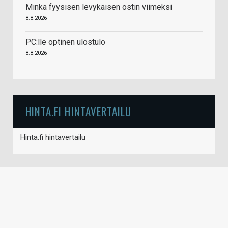
Minkä fyysisen levykäisen ostin viimeksi
8.8.2026
PC:lle optinen ulostulo
8.8.2026
HINTA.FI HINTAVERTAILU
Hinta.fi hintavertailu