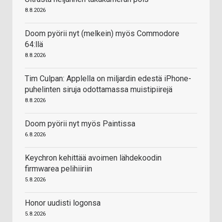
8.8.2026
Doom pyörii nyt (melkein) myös Commodore
64:llä
8.8.2026
Tim Culpan: Applella on miljardin edestä iPhone-
puhelinten siruja odottamassa muistipiirejä
8.8.2026
Doom pyörii nyt myös Paintissa
6.8.2026
Keychron kehittää avoimen lähdekoodin
firmwarea pelihiiriin
5.8.2026
Honor uudisti logonsa
5.8.2026