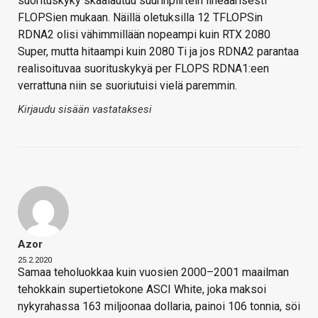
suorituskyky skaalautuu suurinpiirtein lineaarisesti
FLOPSien mukaan. Näillä oletuksilla 12 TFLOPSin
RDNA2 olisi vähimmillään nopeampi kuin RTX 2080
Super, mutta hitaampi kuin 2080 Ti ja jos RDNA2 parantaa
realisoituvaa suorituskykyä per FLOPS RDNA1:een
verrattuna niin se suoriutuisi vielä paremmin.
Kirjaudu sisään vastataksesi
Azor
25.2.2020
Samaa teholuokkaa kuin vuosien 2000–2001 maailman
tehokkain supertietokone ASCI White, joka maksoi
nykyrahassa 163 miljoonaa dollaria, painoi 106 tonnia, söi