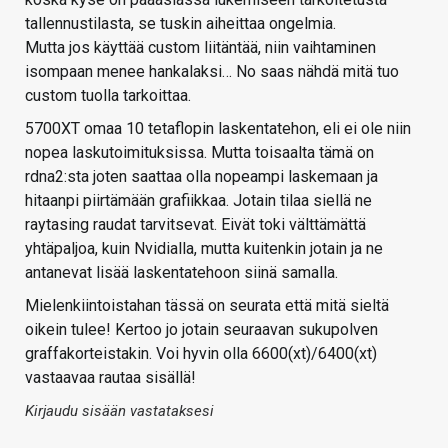
tallennustilasta, se tuskin aiheittaa ongelmia.
Mutta jos käyttää custom liitäntää, niin vaihtaminen
isompaan menee hankalaksi… No saas nähdä mitä tuo
custom tuolla tarkoittaa.
5700XT omaa 10 tetaflopin laskentatehon, eli ei ole niin
nopea laskutoimituksissa. Mutta toisaalta tämä on
rdna2:sta joten saattaa olla nopeampi laskemaan ja
hitaanpi piirtämään grafiikkaa. Jotain tilaa siellä ne
raytasing raudat tarvitsevat. Eivät toki välttämättä
yhtäpaljoa, kuin Nvidialla, mutta kuitenkin jotain ja ne
antanevat lisää laskentatehoon siinä samalla.
Mielenkiintoistahan tässä on seurata että mitä sieltä
oikein tulee! Kertoo jo jotain seuraavan sukupolven
graffakorteistakin. Voi hyvin olla 6600(xt)/6400(xt)
vastaavaa rautaa sisällä!
Kirjaudu sisään vastataksesi