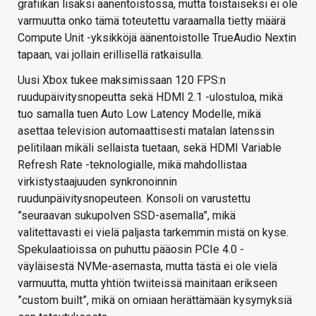
grafiikan lisäksi äänentoistossa, mutta toistaiseksi ei ole
varmuutta onko tämä toteutettu varaamalla tietty määrä
Compute Unit -yksikköjä äänentoistolle TrueAudio Nextin
tapaan, vai jollain erillisellä ratkaisulla.
Uusi Xbox tukee maksimissaan 120 FPS:n
ruudupäivitysnopeutta sekä HDMI 2.1 -ulostuloa, mikä
tuo samalla tuen Auto Low Latency Modelle, mikä
asettaa television automaattisesti matalan latenssin
pelitilaan mikäli sellaista tuetaan, sekä HDMI Variable
Refresh Rate -teknologialle, mikä mahdollistaa
virkistystaajuuden synkronoinnin
ruudunpäivitysnopeuteen. Konsoli on varustettu
”seuraavan sukupolven SSD-asemalla”, mikä
valitettavasti ei vielä paljasta tarkemmin mistä on kyse.
Spekulaatioissa on puhuttu pääosin PCIe 4.0 -
väyläisestä NVMe-asemasta, mutta tästä ei ole vielä
varmuutta, mutta yhtiön twiiteissä mainitaan erikseen
”custom built”, mikä on omiaan herättämään kysymyksiä