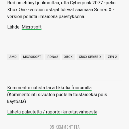
Red on ehtinyt jo ilmoittaa, että Cyberpunk 2077 -pelin
Xbox One -version ostajat tulevat saamaan Series X -
version pelistä ilmaisena päivityksenä.
Lähde:
Microsoft
AMD
MICROSOFT
RDNA2
XBOX
XBOX SERIES X
ZEN 2
Kommentoi uutista tai artikkelia foorumilla
(Kommentointi sivuston puolella toistaiseksi pois
käytöstä)
Lähetä palautetta / raportoi kirjoitusvirheestä
95 KOMMENTTIA