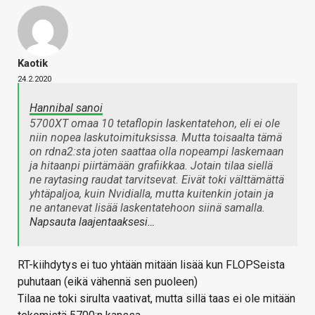
Kaotik
24.2.2020
Hannibal sanoi
5700XT omaa 10 tetaflopin laskentatehon, eli ei ole
niin nopea laskutoimituksissa. Mutta toisaalta tämä
on rdna2:sta joten saattaa olla nopeampi laskemaan
ja hitaanpi piirtämään grafiikkaa. Jotain tilaa siellä
ne raytasing raudat tarvitsevat. Eivät toki välttämättä
yhtäpaljoa, kuin Nvidialla, mutta kuitenkin jotain ja
ne antanevat lisää laskentatehoon siinä samalla.
Napsauta laajentaaksesi…
RT-kiihdytys ei tuo yhtään mitään lisää kun FLOPSeista
puhutaan (eikä vähennä sen puoleen)
Tilaa ne toki sirulta vaativat, mutta sillä taas ei ole mitään