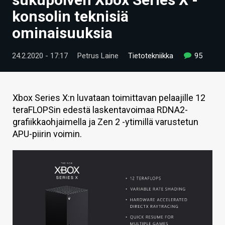
ARTIKKELIT
konsolin teknisiä
ominaisuuksia
VIDEOT
TECHBBS
24.2.2020 - 17:17
Petrus Laine
Tietotekniikka
95
TIETOA
HINTA.FI
Xbox Series X:n luvataan toimittavan pelaajille 12
teraFLOPSin edestä laskentavoimaa RDNA2-
KAUPPA
grafiikkaohjaimella ja Zen 2 -ytimillä varustetun
APU-piirin voimin.
VAIHDA TEEMA
HAKU