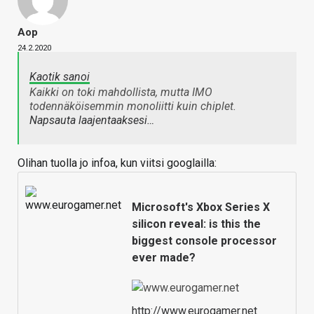
Aop
24.2.2020
Kaotik sanoi
Kaikki on toki mahdollista, mutta IMO
todennäköisemmin monoliitti kuin chiplet.
Napsauta laajentaaksesi…
Olihan tuolla jo infoa, kun viitsi googlailla:
Microsoft's Xbox Series X
silicon reveal: is this the
biggest console processor
ever made?
http://www.eurogamer.net