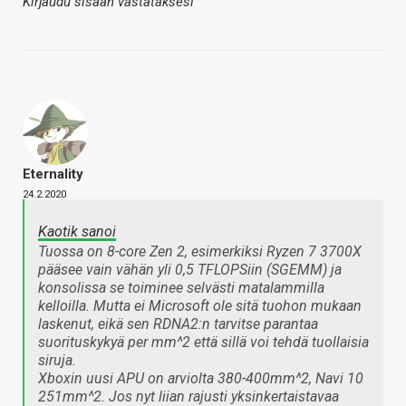
Kirjaudu sisään vastataksesi
Eternality
24.2.2020
Kaotik sanoi
Tuossa on 8-core Zen 2, esimerkiksi Ryzen 7 3700X
pääsee vain vähän yli 0,5 TFLOPSiin (SGEMM) ja
konsolissa se toiminee selvästi matalammilla
kelloilla. Mutta ei Microsoft ole sitä tuohon mukaan
laskenut, eikä sen RDNA2:n tarvitse parantaa
suorituskykyä per mm^2 että sillä voi tehdä tuollaisia
siruja.
Xboxin uusi APU on arviolta 380-400mm^2, Navi 10
251mm^2. Jos nyt liian rajusti yksinkertaistavaa