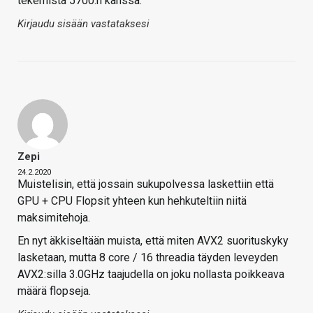
tekemistä 5700:n kanssa.
Kirjaudu sisään vastataksesi
Zepi
24.2.2020
Muistelisin, että jossain sukupolvessa laskettiin että
GPU + CPU Flopsit yhteen kun hehkuteltiin niitä
maksimitehoja.
En nyt äkkiseltään muista, että miten AVX2 suorituskyky
lasketaan, mutta 8 core / 16 threadia täyden leveyden
AVX2:silla 3.0GHz taajudella on joku nollasta poikkeava
määrä flopseja.