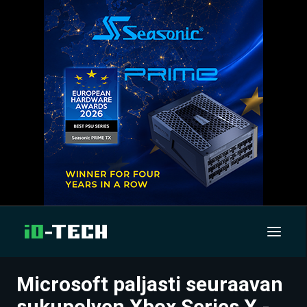
Microsoft paljasti seuraavan
UUTISET
sukupolven Xbox Series X -