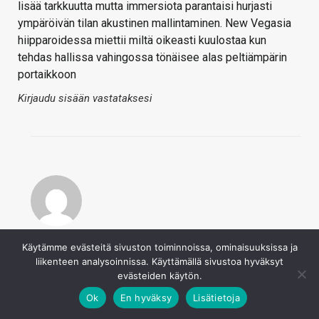
lisää tarkkuutta mutta immersiota parantaisi hurjasti
ympäröivän tilan akustinen mallintaminen. New Vegasia
hiipparoidessa miettii miltä oikeasti kuulostaa kun
tehdas hallissa vahingossa tönäisee alas peltiämpärin
portaikkoon
Kirjaudu sisään vastataksesi
HerraHumppa
Käytämme evästeitä sivuston toiminnoissa, ominaisuuksissa ja
25.2.2020
liikenteen analysoinnissa. Käyttämällä sivustoa hyväksyt
Tätä kanssa odottelen. Realistiset äänet toisi todella
evästeiden käytön.
paljon lisää immersiota peleihin.
Ok
En hyväksy
Lisätietoja
Kirjaudu sisään vastataksesi