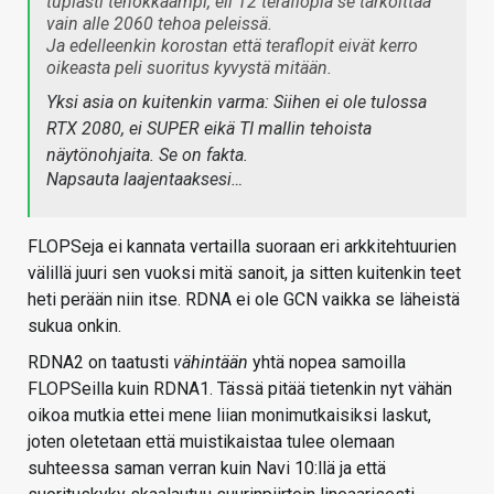
tuplasti tehokkaampi, eli 12 teraflopia se tarkoittaa
vain alle 2060 tehoa peleissä.
Ja edelleenkin korostan että teraflopit eivät kerro
oikeasta peli suoritus kyvystä mitään.
Yksi asia on kuitenkin varma: Siihen ei ole tulossa
RTX 2080, ei SUPER eikä TI mallin tehoista
näytönohjaita. Se on fakta.
Napsauta laajentaaksesi…
FLOPSeja ei kannata vertailla suoraan eri arkkitehtuurien
välillä juuri sen vuoksi mitä sanoit, ja sitten kuitenkin teet
heti perään niin itse. RDNA ei ole GCN vaikka se läheistä
sukua onkin.
RDNA2 on taatusti
vähintään
yhtä nopea samoilla
FLOPSeilla kuin RDNA1. Tässä pitää tietenkin nyt vähän
oikoa mutkia ettei mene liian monimutkaisiksi laskut,
joten oletetaan että muistikaistaa tulee olemaan
suhteessa saman verran kuin Navi 10:llä ja että