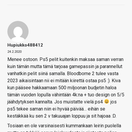
Hupiukko488412
24.2.2020
Menee ostoon. Ps5 pelit kuitenkin maksaa saman verran
kuin tämän mutta tämä tarjoaa gamepassin ja parannellut
vanhatkin pelit siinä samalla. Bloodborne 2 tulee vasta
2023 aikaisintaan nii ei mitään kiirettä ostaa ps5 :). Kiva
kun pääsee hakkaamaan 500 miljoonan budjetin haloa
tämän vuoden lopulla vähintään 4k:na + tuo design on 5/5
jäähdytyksen kannalta. Jos muistatte vielä ps4
jos
ps5 tekee saman niin ei hyvää päivää… eihän se
kestäkkää ku sen 2 v takuuajan loppuu ja sit hajoaa :D.
Tosiaan en ole varsinaisesti kummankaan leirin puolella