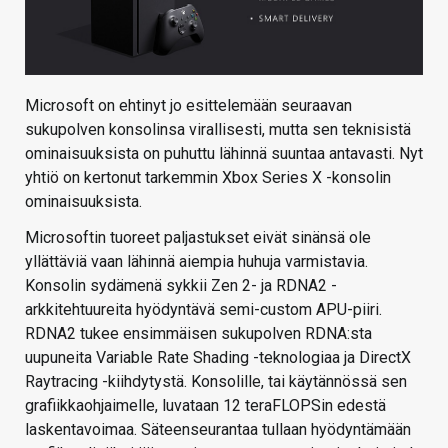
Microsoft on ehtinyt jo esittelemään seuraavan
sukupolven konsolinsa virallisesti, mutta sen teknisistä
ominaisuuksista on puhuttu lähinnä suuntaa antavasti. Nyt
yhtiö on kertonut tarkemmin Xbox Series X -konsolin
ominaisuuksista.
Microsoftin tuoreet paljastukset eivät sinänsä ole
yllättäviä vaan lähinnä aiempia huhuja varmistavia.
Konsolin sydämenä sykkii Zen 2- ja RDNA2 -
arkkitehtuureita hyödyntävä semi-custom APU-piiri.
RDNA2 tukee ensimmäisen sukupolven RDNA:sta
uupuneita Variable Rate Shading -teknologiaa ja DirectX
Raytracing -kiihdytystä. Konsolille, tai käytännössä sen
grafiikkaohjaimelle, luvataan 12 teraFLOPSin edestä
laskentavoimaa. Säteenseurantaa tullaan hyödyntämään