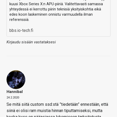
kuusi Xbox Series X:n APU-piiriä. Valitettavasti samassa
yhteydessä ei kerrottu piirin teknisiä yksityiskohtia eikä
edes koon laskeminen onnistu varmuudella ilman
referenssiä.
bbs.io-tech.fi
Kirjaudu sisään vastataksesi
Hannibal
24.2.2020
Se mitä siitä custom ssd:stä ”tiedetään” ennestään, että
siinä ei olisi ram muistia hinnan tiputtamiseksi, mutta
koska kyse on pääasiassa lukemiseen tarkoitetusta