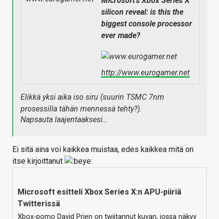
Microsoft's Xbox Series X
silicon reveal: is this the
biggest console processor
ever made?
http://www.eurogamer.net
Elikkä yksi aika iso siru (suurin TSMC 7nm
prosessilla tähän mennessä tehty?).
Napsauta laajentaaksesi…
Ei sitä aina voi kaikkea muistaa, edes kaikkea mitä on
itse kirjoittanut
Microsoft esitteli Xbox Series X:n APU-piiriä
Twitterissä
Xbox-pomo David Prien on twiitannut kuvan, jossa näkyy