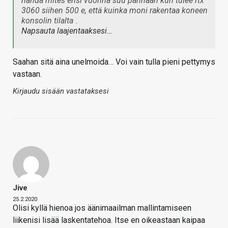
nähdä mites ensi vuonna suu pannaan kun tulee rtx
3060 siihen 500 e, että kuinka moni rakentaa koneen
konsolin tilalta
.
Napsauta laajentaaksesi…
Saahan sitä aina unelmoida… Voi vain tulla pieni pettymys
vastaan.
Kirjaudu sisään vastataksesi
Jive
25.2.2020
Olisi kyllä hienoa jos äänimaailman mallintamiseen
liikenisi lisää laskentatehoa. Itse en oikeastaan kaipaa