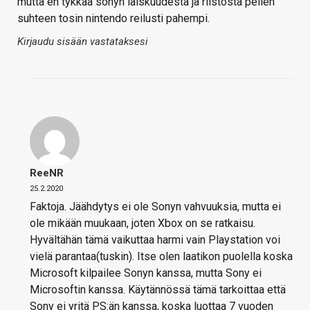
mutta en tykkää sonyn laiskuudesta ja riistosta pelien
suhteen tosin nintendo reilusti pahempi.
Kirjaudu sisään vastataksesi
ReeNR
25.2.2020
Faktoja. Jäähdytys ei ole Sonyn vahvuuksia, mutta ei
ole mikään muukaan, joten Xbox on se ratkaisu.
Hyvältähän tämä vaikuttaa harmi vain Playstation voi
vielä parantaa(tuskin). Itse olen laatikon puolella koska
Microsoft kilpailee Sonyn kanssa, mutta Sony ei
Microsoftin kanssa. Käytännössä tämä tarkoittaa että
Sony ei yritä PS:än kanssa, koska luottaa 7 vuoden