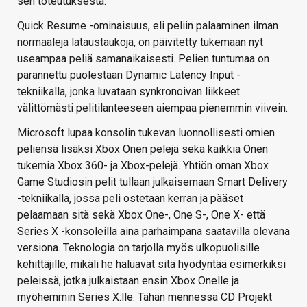
sen toteutuksesta.
Quick Resume -ominaisuus, eli peliin palaaminen ilman
normaaleja lataustaukoja, on päivitetty tukemaan nyt
useampaa peliä samanaikaisesti. Pelien tuntumaa on
parannettu puolestaan Dynamic Latency Input -
tekniikalla, jonka luvataan synkronoivan liikkeet
välittömästi pelitilanteeseen aiempaa pienemmin viivein.
Microsoft lupaa konsolin tukevan luonnollisesti omien
peliensä lisäksi Xbox Onen pelejä sekä kaikkia Onen
tukemia Xbox 360- ja Xbox-pelejä. Yhtiön oman Xbox
Game Studiosin pelit tullaan julkaisemaan Smart Delivery
-tekniikalla, jossa peli ostetaan kerran ja pääset
pelaamaan sitä sekä Xbox One-, One S-, One X- että
Series X -konsoleilla aina parhaimpana saatavilla olevana
versiona. Teknologia on tarjolla myös ulkopuolisille
kehittäjille, mikäli he haluavat sitä hyödyntää esimerkiksi
peleissä, jotka julkaistaan ensin Xbox Onelle ja
myöhemmin Series X:lle. Tähän mennessä CD Projekt