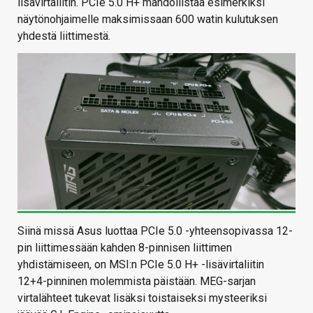
lisävirtaliitin. PCIe 5.0 H+ mahdollistaa esimerkiksi
näytönohjaimelle maksimissaan 600 watin kulutuksen
yhdestä liittimestä.
Siinä missä Asus luottaa PCIe 5.0 -yhteensopivassa 12-
pin liittimessään kahden 8-pinnisen liittimen
yhdistämiseen, on MSI:n PCIe 5.0 H+ -lisävirtaliitin
12+4-pinninen molemmista päistään. MEG-sarjan
virtalähteet tukevat lisäksi toistaiseksi mysteeriksi