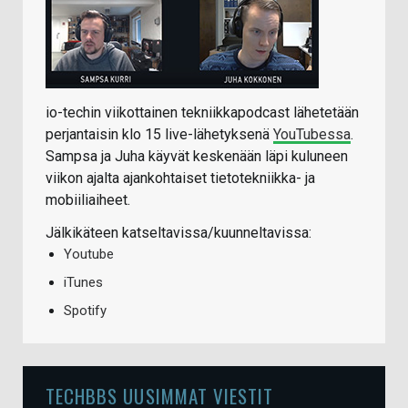
io-techin viikottainen tekniikkapodcast lähetetään
perjantaisin klo 15 live-lähetyksenä
YouTubessa
.
Sampsa ja Juha käyvät keskenään läpi kuluneen
viikon ajalta ajankohtaiset tietotekniikka- ja
mobiiliaiheet.
Jälkikäteen katseltavissa/kuunneltavissa:
Youtube
iTunes
Spotify
TECHBBS UUSIMMAT VIESTIT