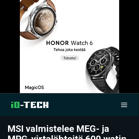
MSI valmistelee MEG- ja
UUTISET
MPG-virtalähteitä 600 watin