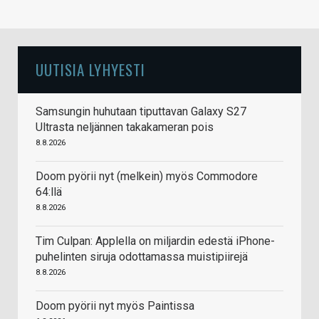
UUTISIA LYHYESTI
Samsungin huhutaan tiputtavan Galaxy S27
Ultrasta neljännen takakameran pois
8.8.2026
Doom pyörii nyt (melkein) myös Commodore
64:llä
8.8.2026
Tim Culpan: Applella on miljardin edestä iPhone-
puhelinten siruja odottamassa muistipiirejä
8.8.2026
Doom pyörii nyt myös Paintissa