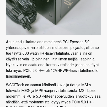
Asus ehti julkaista ensimmäisenä PCI Epxress 5.0 -
yhteensopivan virtalähteen, mutta pian paljastui, ettei se
tue täyttä 600 watin H+-lisävirtaliitintä, vaan siinä on
käytössä vain 12-pinninen liitin ilman neljää lisäpinniä.
Nyt kuviin on saatu ensi kertaa virtalähde, jossa on täysi
tuki myös PCIe 5.0 H+- eli 12VHPWR-lisävirtaliittimelle
lisäpinneineen.
WCCFTech on saanut käsiinsä kuvia ja tietoja MSI:n
tulevista MEG- ja MPG-sarjan virtalähteistä. MSI lupaa
molemmille PCIe 5.0 -yhteensopivuuden ja vuotokuvissa
nähdään, että molemmista löytyy myös PCIe 5.0 H+ -