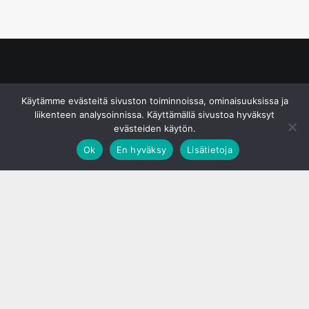
© S&J Media Oy
Käytämme evästeitä sivuston toiminnoissa, ominaisuuksissa ja
liikenteen analysoinnissa. Käyttämällä sivustoa hyväksyt
evästeiden käytön.
Ok
En hyväksy
Lisätietoja
;