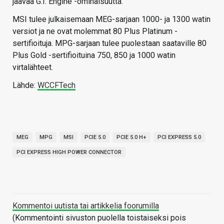
jäävää G.I. Engine -ominaisuutta.
MSI tulee julkaisemaan MEG-sarjaan 1000- ja 1300 watin
versiot ja ne ovat molemmat 80 Plus Platinum -
sertifioituja. MPG-sarjaan tulee puolestaan saataville 80
Plus Gold -sertifioituina 750, 850 ja 1000 watin
virtalähteet.
Lähde:
WCCFTech
MEG
MPG
MSI
PCIE 5.0
PCIE 5.0 H+
PCI EXPRESS 5.0
PCI EXPRESS HIGH POWER CONNECTOR
Kommentoi uutista tai artikkelia foorumilla
(Kommentointi sivuston puolella toistaiseksi pois