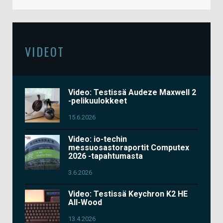
VIDEOT
Video: Testissä Audeze Maxwell 2
-pelikuulokkeet
15.6.2026
Video: io-techin
messuosastoraportit Computex
2026 -tapahtumasta
3.6.2026
Video: Testissä Keychron K2 HE
All-Wood
13.4.2026