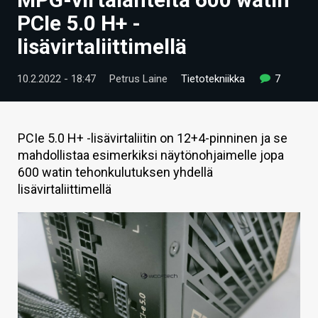
ARTIKKELIT
PCIe 5.0 H+ -
lisävirtaliittimellä
VIDEOT
TECHBBS
10.2.2022 - 18:47
Petrus Laine
Tietotekniikka
7
TIETOA
HINTA.FI
PCIe 5.0 H+ -lisävirtaliitin on 12+4-pinninen ja se
mahdollistaa esimerkiksi näytönohjaimelle jopa
KAUPPA
600 watin tehonkulutuksen yhdellä
lisävirtaliittimellä
VAIHDA TEEMA
HAKU