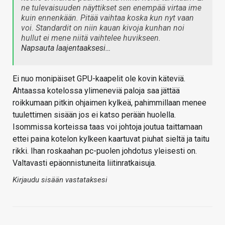
ne tulevaisuuden näyttikset sen enempää virtaa ime
kuin ennenkään. Pitää vaihtaa koska kun nyt vaan
voi. Standardit on niin kauan kivoja kunhan noi
hullut ei mene niitä vaihtelee huvikseen.
Napsauta laajentaaksesi…
Ei nuo monipäiset GPU-kaapelit ole kovin käteviä.
Ahtaassa kotelossa ylimeneviä paloja saa jättää
roikkumaan pitkin ohjaimen kylkeä, pahimmillaan menee
tuulettimen sisään jos ei katso perään huolella.
Isommissa korteissa taas voi johtoja joutua taittamaan
ettei paina kotelon kylkeen kaartuvat piuhat sieltä ja taitu
rikki. Ihan roskaahan pc-puolen johdotus yleisesti on.
Valtavasti epäonnistuneita liitinratkaisuja.
Kirjaudu sisään vastataksesi