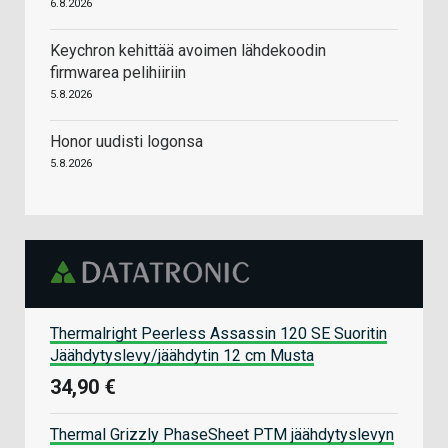
6.8.2026
Keychron kehittää avoimen lähdekoodin
firmwarea pelihiiriin
5.8.2026
Honor uudisti logonsa
5.8.2026
Thermalright Peerless Assassin 120 SE Suoritin
Jäähdytyslevy/jäähdytin 12 cm Musta
34,90 €
Thermal Grizzly PhaseSheet PTM jäähdytyslevyn