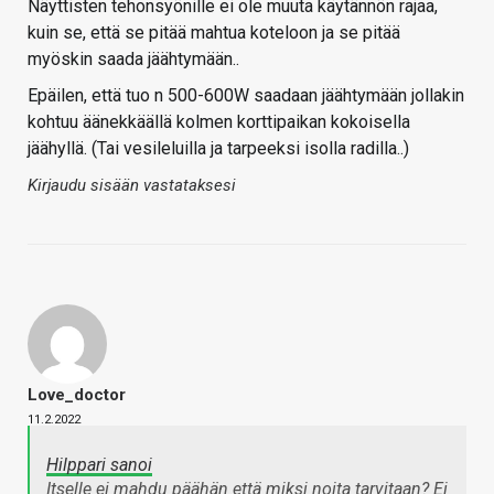
Näyttisten tehonsyönille ei ole muuta käytännön rajaa,
kuin se, että se pitää mahtua koteloon ja se pitää
myöskin saada jäähtymään..
Epäilen, että tuo n 500-600W saadaan jäähtymään jollakin
kohtuu äänekkäällä kolmen korttipaikan kokoisella
jäähyllä. (Tai vesileluilla ja tarpeeksi isolla radilla..)
Kirjaudu sisään vastataksesi
Love_doctor
11.2.2022
Hilppari sanoi
Itselle ei mahdu päähän että miksi noita tarvitaan? Ei