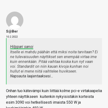
S@ber
10.2.2022
Hilppari sanoi
Itselle ei mahdu päähän että miksi noita tarvitaan? Ei
ne tulevaisuuden näyttikset sen enempää virtaa ime
kuin ennenkään. Pitää vaihtaa koska kun nyt vaan
voi. Standardit on niin kauan kivoja kunhan noi
hullut ei mene niitä vaihtelee huvikseen.
Napsauta laajentaaksesi…
Onhan tuo kätevämpi kuin liittää kolme pci-e virtakaapelia
yhteen näyttikseen
kuitenkin nykyisistäkin korteista
esim 3090 voi hetkellisesti imaista 550 W ja