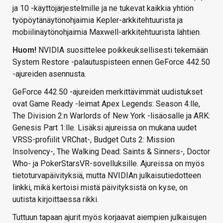
ja 10 -käyttöjärjestelmille ja ne tukevat kaikkia yhtiön
työpöytänäytönohjaimia Kepler-arkkitehtuurista ja
mobiilinäytönohjaimia Maxwell-arkkitehtuurista lähtien.
Huom!
NVIDIA suosittelee poikkeuksellisesti tekemään
System Restore -palautuspisteen ennen GeForce 442.50
-ajureiden asennusta.
GeForce 442.50 -ajureiden merkittävimmät uudistukset
ovat Game Ready -leimat Apex Legends: Season 4:lle,
The Division 2:n Warlords of New York -lisäosalle ja ARK:
Genesis Part 1:lle. Lisäksi ajureissa on mukana uudet
VRSS-profiilit VRChat-, Budget Cuts 2: Mission
Insolvency-, The Walking Dead: Saints & Sinners-, Doctor
Who- ja PokerStarsVR-sovelluksille. Ajureissa on myös
tietoturvapäivityksiä, mutta NVIDIAn julkaisutiedotteen
linkki, mikä kertoisi mistä päivityksistä on kyse, on
uutista kirjoittaessa rikki.
Tuttuun tapaan ajurit myös korjaavat aiempien julkaisujen