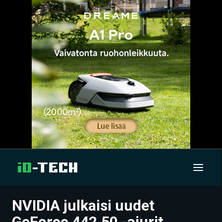
NVIDIA julkaisi uudet
UUTISET
GeForce 442.50 -ajurit