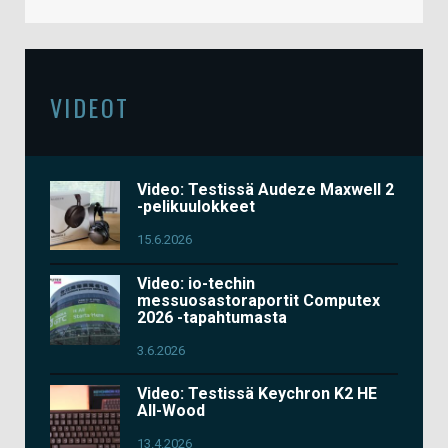
VIDEOT
Video: Testissä Audeze Maxwell 2
-pelikuulokkeet
15.6.2026
Video: io-techin
messuosastoraportit Computex
2026 -tapahtumasta
3.6.2026
Video: Testissä Keychron K2 HE
All-Wood
13.4.2026