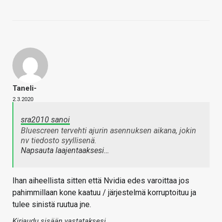
Taneli-
2.3.2020
sra2010 sanoi
Bluescreen tervehti ajurin asennuksen aikana, jokin
nv tiedosto syyllisenä.
Napsauta laajentaaksesi…
Ihan aiheellista sitten että Nvidia edes varoittaa jos
pahimmillaan kone kaatuu / järjestelmä korruptoituu ja
tulee sinistä ruutua jne.
Kirjaudu sisään vastataksesi