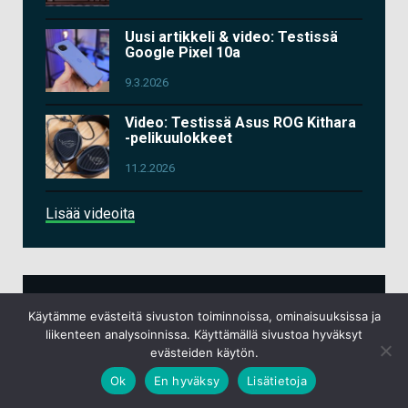
Uusi artikkeli & video: Testissä
Google Pixel 10a
9.3.2026
Video: Testissä Asus ROG Kithara
-pelikuulokkeet
11.2.2026
Lisää videoita
TEKNIIKKAPODCAST
Käytämme evästeitä sivuston toiminnoissa, ominaisuuksissa ja
liikenteen analysoinnissa. Käyttämällä sivustoa hyväksyt
evästeiden käytön.
Ok
En hyväksy
Lisätietoja