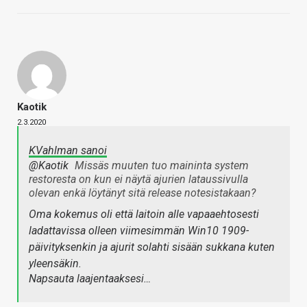
Kaotik
2.3.2020
KVahlman sanoi
@Kaotik
Missäs muuten tuo maininta system
restoresta on kun ei näytä ajurien lataussivulla
olevan enkä löytänyt sitä release notesistakaan?
Oma kokemus oli että laitoin alle vapaaehtosesti
ladattavissa olleen viimesimmän Win10 1909-
päivityksenkin ja ajurit solahti sisään sukkana kuten
yleensäkin.
Napsauta laajentaaksesi…