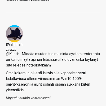
KVahlman
2.3.2020
@Kaotik
Missäs muuten tuo maininta system restoresta
on kun ei näytä ajurien lataussivulla olevan enkä löytänyt
sitä release notesistakaan?
Oma kokemus oli että laitoin alle vapaaehtosesti
ladattavissa olleen viimesimmän Win10 1909-
päivityksenkin ja ajurit solahti sisään sukkana kuten
yleensäkin.
Kirjaudu sisään vastataksesi