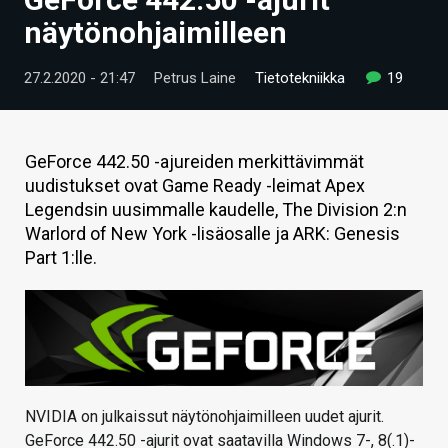
ARTIKKELIT
näytönohjaimilleen
VIDEOT
27.2.2020 - 21:47
Petrus Laine
Tietotekniikka
19
TECHBBS
TIETOA
GeForce 442.50 -ajureiden merkittävimmät
uudistukset ovat Game Ready -leimat Apex
HINTA.FI
Legendsin uusimmalle kaudelle, The Division 2:n
Warlord of New York -lisäosalle ja ARK: Genesis
KAUPPA
Part 1:lle.
VAIHDA TEEMA
HAKU
NVIDIA on julkaissut näytönohjaimilleen uudet ajurit.
GeForce 442.50 -ajurit ovat saatavilla Windows 7-, 8(.1)-