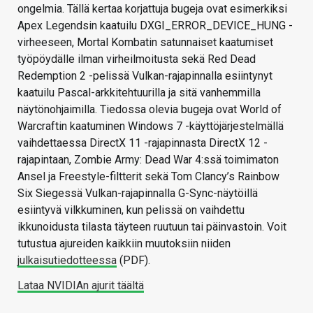
ongelmia. Tällä kertaa korjattuja bugeja ovat esimerkiksi
Apex Legendsin kaatuilu DXGI_ERROR_DEVICE_HUNG -
virheeseen, Mortal Kombatin satunnaiset kaatumiset
työpöydälle ilman virheilmoitusta sekä Red Dead
Redemption 2 -pelissä Vulkan-rajapinnalla esiintynyt
kaatuilu Pascal-arkkitehtuurilla ja sitä vanhemmilla
näytönohjaimilla. Tiedossa olevia bugeja ovat World of
Warcraftin kaatuminen Windows 7 -käyttöjärjestelmällä
vaihdettaessa DirectX 11 -rajapinnasta DirectX 12 -
rajapintaan, Zombie Army: Dead War 4:ssä toimimaton
Ansel ja Freestyle-filtterit sekä Tom Clancy’s Rainbow
Six Siegessä Vulkan-rajapinnalla G-Sync-näytöillä
esiintyvä vilkkuminen, kun pelissä on vaihdettu
ikkunoidusta tilasta täyteen ruutuun tai päinvastoin. Voit
tutustua ajureiden kaikkiin muutoksiin niiden
julkaisutiedotteessa
(PDF).
Lataa NVIDIAn ajurit täältä