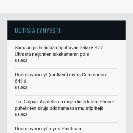
UUTISIA LYHYESTI
Samsungin huhutaan tiputtavan Galaxy S27
Ultrasta neljännen takakameran pois
8.8.2026
Doom pyörii nyt (melkein) myös Commodore
64:llä
8.8.2026
Tim Culpan: Applella on miljardin edestä iPhone-
puhelinten siruja odottamassa muistipiirejä
8.8.2026
Doom pyörii nyt myös Paintissa