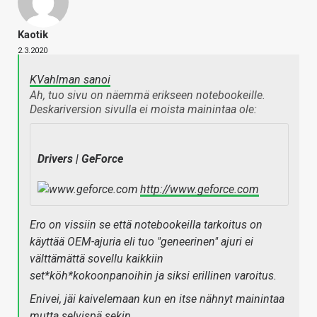
Kaotik
2.3.2020
KVahlman sanoi
Ah, tuo sivu on näemmä erikseen notebookeille.
Deskariversion sivulla ei moista mainintaa ole:
Drivers | GeForce
http://www.geforce.com
Ero on vissiin se että notebookeilla tarkoitus on
käyttää OEM-ajuria eli tuo "geneerinen" ajuri ei
välttämättä sovellu kaikkiin
set*köh*kokoonpanoihin ja siksi erillinen varoitus.
Enivei, jäi kaivelemaan kun en itse nähnyt mainintaa
mutta selvispä sekin.