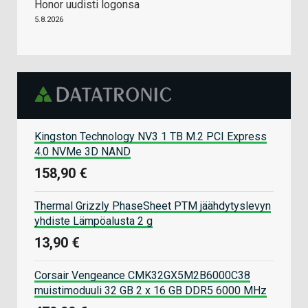
Honor uudisti logonsa
5.8.2026
Kingston Technology NV3 1 TB M.2 PCI Express
4.0 NVMe 3D NAND
158,90 €
Thermal Grizzly PhaseSheet PTM jäähdytyslevyn
yhdiste Lämpöalusta 2 g
13,90 €
Corsair Vengeance CMK32GX5M2B6000C38
muistimoduuli 32 GB 2 x 16 GB DDR5 6000 MHz