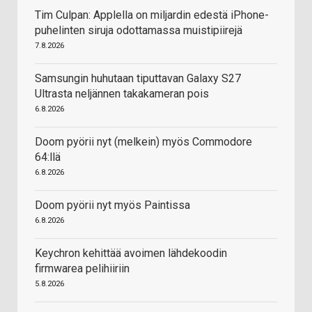
Tim Culpan: Applella on miljardin edestä iPhone-
puhelinten siruja odottamassa muistipiirejä
7.8.2026
Samsungin huhutaan tiputtavan Galaxy S27
Ultrasta neljännen takakameran pois
6.8.2026
Doom pyörii nyt (melkein) myös Commodore
64:llä
6.8.2026
Doom pyörii nyt myös Paintissa
6.8.2026
Keychron kehittää avoimen lähdekoodin
firmwarea pelihiiriin
5.8.2026