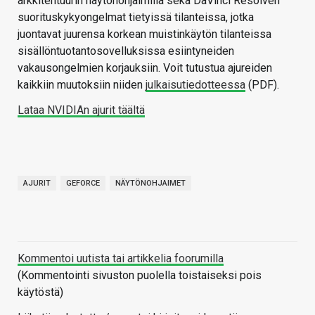
arkkitehtuurin näytönohjaimilla sekä DaVinci Resolven
suorituskykyongelmat tietyissä tilanteissa, jotka
juontavat juurensa korkean muistinkäytön tilanteissa
sisällöntuotantosovelluksissa esiintyneiden
vakausongelmien korjauksiin. Voit tutustua ajureiden
kaikkiin muutoksiin niiden
julkaisutiedotteessa
(PDF).
Lataa NVIDIAn ajurit täältä
AJURIT
GEFORCE
NÄYTÖNOHJAIMET
Kommentoi uutista tai artikkelia foorumilla
(Kommentointi sivuston puolella toistaiseksi pois
käytöstä)