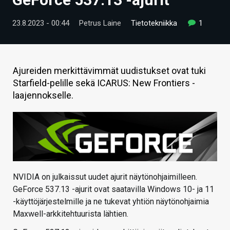
ARTIKKELIT
23.8.2023 - 00:44
Petrus Laine
Tietotekniikka
1
VIDEOT
TECHBBS
Ajureiden merkittävimmät uudistukset ovat tuki
TIETOA
Starfield-pelille sekä ICARUS: New Frontiers -
laajennokselle.
HINTA.FI
KAUPPA
VAIHDA TEEMA
NVIDIA on julkaissut uudet ajurit näytönohjaimilleen.
GeForce 537.13 -ajurit ovat saatavilla Windows 10- ja 11
HAKU
-käyttöjärjestelmille ja ne tukevat yhtiön näytönohjaimia
Maxwell-arkkitehtuurista lähtien.