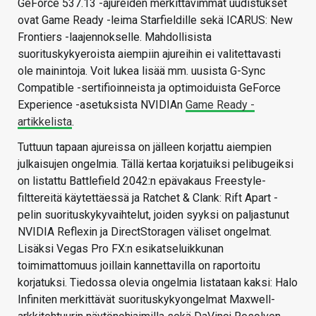
GeForce 537.13 -ajureiden merkittävimmät uudistukset
ovat Game Ready -leima Starfieldille sekä ICARUS: New
Frontiers -laajennokselle. Mahdollisista
suorituskykyeroista aiempiin ajureihin ei valitettavasti
ole mainintoja. Voit lukea lisää mm. uusista G-Sync
Compatible -sertifioinneista ja optimoiduista GeForce
Experience -asetuksista NVIDIAn
Game Ready -
artikkelista
.
Tuttuun tapaan ajureissa on jälleen korjattu aiempien
julkaisujen ongelmia. Tällä kertaa korjatuiksi pelibugeiksi
on listattu Battlefield 2042:n epävakaus Freestyle-
filttereitä käytettäessä ja Ratchet & Clank: Rift Apart -
pelin suorituskykyvaihtelut, joiden syyksi on paljastunut
NVIDIA Reflexin ja DirectStoragen väliset ongelmat.
Lisäksi Vegas Pro FX:n esikatseluikkunan
toimimattomuus joillain kannettavilla on raportoitu
korjatuksi. Tiedossa olevia ongelmia listataan kaksi: Halo
Infiniten merkittävät suorituskykyongelmat Maxwell-