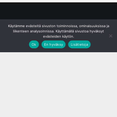
© S&J Media Oy
Käytämme evästeitä sivuston toiminnoissa, ominaisuuksissa ja
liikenteen analysoinnissa. Käyttämällä sivustoa hyväksyt
evästeiden käytön.
Ok
En hyväksy
Lisätietoja
;