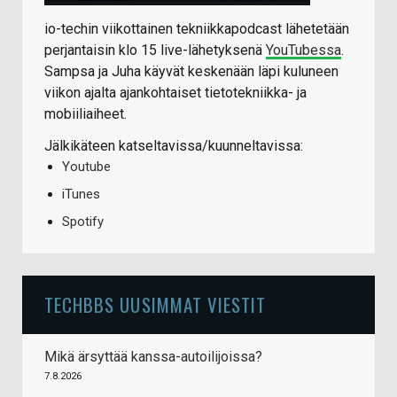
io-techin viikottainen tekniikkapodcast lähetetään
perjantaisin klo 15 live-lähetyksenä
YouTubessa
.
Sampsa ja Juha käyvät keskenään läpi kuluneen
viikon ajalta ajankohtaiset tietotekniikka- ja
mobiiliaiheet.
Jälkikäteen katseltavissa/kuunneltavissa:
Youtube
iTunes
Spotify
TECHBBS UUSIMMAT VIESTIT
Mikä ärsyttää kanssa-autoilijoissa?
7.8.2026