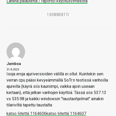
Lähetä palautetta / raportoi kirjoitusvirheestä
1 KOMMENTTI
Jamboa
31.8.2023
Isoja eroja ajuriversioiden välillä ei ollut. Kuintekin sen
verran cpu pääsi kevyeämmällä SoTr:n testissä vanhoilla
ajureilla (käyrä siis kauniimpi, vaikka ajoin useaan
kertaan), että jatkan vanhojen käyttöä. Tässä siis 537.13
vs 535.98 ja kaikki windowsin "taustaohjelmat" ainakin
tilariviltä tapettu taustalta
katso liitettä 1164606
katso liitettä 1164607