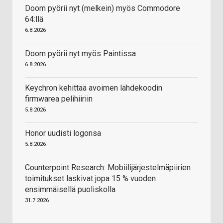
Doom pyörii nyt (melkein) myös Commodore
64:llä
6.8.2026
Doom pyörii nyt myös Paintissa
6.8.2026
Keychron kehittää avoimen lähdekoodin
firmwarea pelihiiriin
5.8.2026
Honor uudisti logonsa
5.8.2026
Counterpoint Research: Mobiilijärjestelmäpiirien
toimitukset laskivat jopa 15 % vuoden
ensimmäisellä puoliskolla
31.7.2026