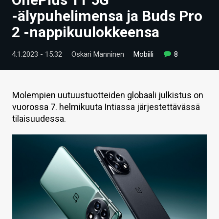
ARTIKKELIT
-älypuhelimensa ja Buds Pro
2 -nappikuulokkeensa
VIDEOT
TECHBBS
4.1.2023 - 15:32
Oskari Manninen
Mobiili
8
TIETOA
HINTA.FI
Molempien uutuustuotteiden globaali julkistus on
vuorossa 7. helmikuuta Intiassa järjestettävässä
KAUPPA
tilaisuudessa.
VAIHDA TEEMA
HAKU