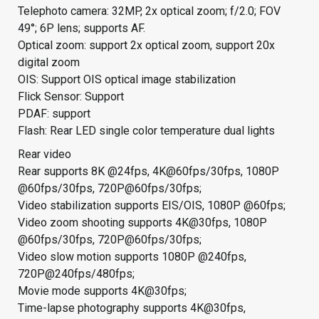
Telephoto camera: 32MP, 2x optical zoom; f/2.0; FOV
49°; 6P lens; supports AF.
Optical zoom: support 2x optical zoom, support 20x
digital zoom
OIS: Support OIS optical image stabilization
Flick Sensor: Support
PDAF: support
Flash: Rear LED single color temperature dual lights
Rear video
Rear supports 8K @24fps, 4K@60fps/30fps, 1080P
@60fps/30fps, 720P@60fps/30fps;
Video stabilization supports EIS/OIS, 1080P @60fps;
Video zoom shooting supports 4K@30fps, 1080P
@60fps/30fps, 720P@60fps/30fps;
Video slow motion supports 1080P @240fps,
720P@240fps/480fps;
Movie mode supports 4K@30fps;
Time-lapse photography supports 4K@30fps,