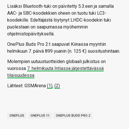
Lisäksi Bluetooth-tuki on päivitetty 5.3:een ja samalla
AAC- ja SBC-koodekkien oheen on tuotu tuki LC3-
koodekille. Edeltäjästä löytynyt LHDC-koodekin tuki
puolestaan on saapumassa myöhemmin
ohjelmistopäivityksellä.
OnePlus Buds Pro 2:t saapuvat Kiinassa myyntiin
helmikuun 7. päivä 899 yuanin (n. 125 €) suositushintaan.
Molempien uutuustuotteiden globaali julkistus on
vuorossa
7. helmikuuta Intiassa järjestettävässä
tilaisuudessa
.
Lähteet: GSMArena
(1)
,
(2)
ONEPLUS
ONEPLUS 11
ONEPLUS BUDS PRO 2