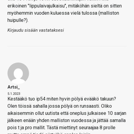
erikoinen "lippulaivajulkaisu", mitäköhän sieltä on sitten
myöhemmin vuoden kuluessa vielä tulossa (malliston
huipulle?).
Kirjaudu sisään vastataksesi
Artsi_
5.1.2023
Kestääkö tuo ip54 miten hyvin pölyä evääkö takuun?
Olen töissä sahalla jossa pölyä on runsaasti. Oliko
aikaisemmin ollut uutista että oneplus julkaisee 10 sarjan
jälkeen enään yhden malliston vuodessa ja jättää samalla
pois t ja pro mallit. Tästä miettinyt seuraajaa 8 prolle