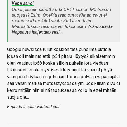
Kepe sanoi
Onko jossain sanottu että OP11:ssä on IP54-tason
suojaus? Esim. OnePlussan omat Kiinan sivut ei
mainitse IP-luokituksesta yhtikäs mitään..
IP-luokituksen tasoista voi lukea esim
Wikipediasta
Napsauta laajentaaksesi…
Google newsissä tullut koskien tätä puhelinta uutisia
jossa oli maininta että ip54 pitäisi löytyä? aikaisemmin
olen vaatinut ip68 koska silloin puhelin jota viedään
takuuseen ei ole mystisesti kastunut tai saanut pölyä
vaan perehdytään ongelmaan. Töissä pölyä ja vapaa ajalla
saa vähän märkää metsästyksessä ym. Jos kiinan sivu ei
kerro mitään niin siinä tapauksessa voi olla ettei mitään
suojia ole…
Kirjaudu sisään vastataksesi