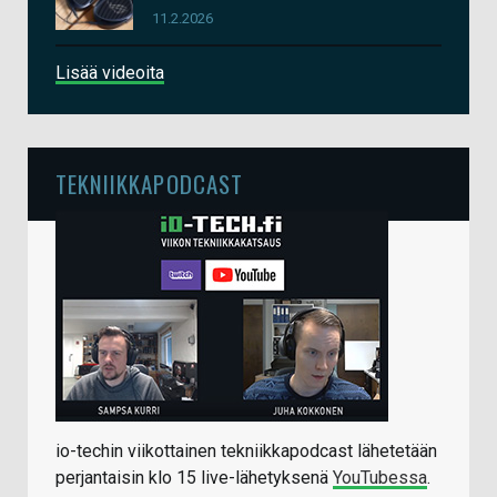
11.2.2026
Lisää videoita
TEKNIIKKAPODCAST
io-techin viikottainen tekniikkapodcast lähetetään
perjantaisin klo 15 live-lähetyksenä
YouTubessa
.