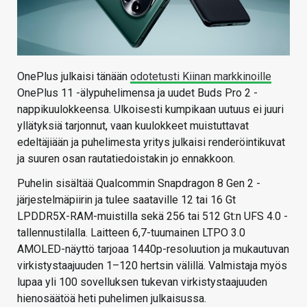
OnePlus julkaisi tänään
odotetusti Kiinan markkinoille
OnePlus 11 -älypuhelimensa ja uudet Buds Pro 2 -
nappikuulokkeensa. Ulkoisesti kumpikaan uutuus ei juuri
yllätyksiä tarjonnut, vaan kuulokkeet muistuttavat
edeltäjiään ja puhelimesta yritys julkaisi renderöintikuvat
ja suuren osan rautatiedoistakin jo ennakkoon.
Puhelin sisältää Qualcommin Snapdragon 8 Gen 2 -
järjestelmäpiirin ja tulee saataville 12 tai 16 Gt
LPDDR5X-RAM-muistilla sekä 256 tai 512 Gt:n UFS 4.0 -
tallennustilalla. Laitteen 6,7-tuumainen LTPO 3.0
AMOLED-näyttö tarjoaa 1440p-resoluution ja mukautuvan
virkistystaajuuden 1–120 hertsin välillä. Valmistaja myös
lupaa yli 100 sovelluksen tukevan virkistystaajuuden
hienosäätöä heti puhelimen julkaisussa.