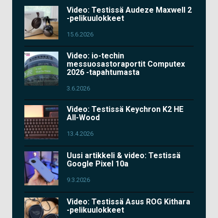
Video: Testissä Audeze Maxwell 2
-pelikuulokkeet
15.6.2026
Video: io-techin
messuosastoraportit Computex
2026 -tapahtumasta
3.6.2026
Video: Testissä Keychron K2 HE
All-Wood
13.4.2026
Uusi artikkeli & video: Testissä
Google Pixel 10a
9.3.2026
Video: Testissä Asus ROG Kithara
-pelikuulokkeet