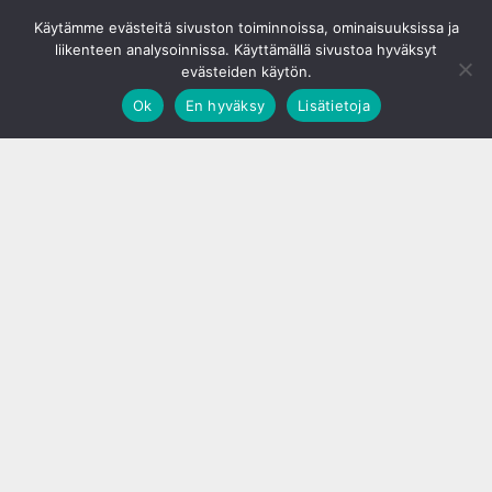
© S&J Media Oy
Käytämme evästeitä sivuston toiminnoissa, ominaisuuksissa ja
liikenteen analysoinnissa. Käyttämällä sivustoa hyväksyt
evästeiden käytön.
Ok
En hyväksy
Lisätietoja
;