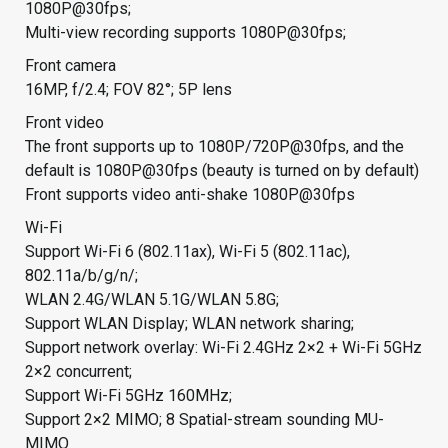
1080P@30fps;
Multi-view recording supports 1080P@30fps;
Front camera
16MP, f/2.4; FOV 82°; 5P lens
Front video
The front supports up to 1080P/720P@30fps, and the
default is 1080P@30fps (beauty is turned on by default)
Front supports video anti-shake 1080P@30fps
Wi-Fi
Support Wi-Fi 6 (802.11ax), Wi-Fi 5 (802.11ac),
802.11a/b/g/n/;
WLAN 2.4G/WLAN 5.1G/WLAN 5.8G;
Support WLAN Display; WLAN network sharing;
Support network overlay: Wi-Fi 2.4GHz 2×2 + Wi-Fi 5GHz
2×2 concurrent;
Support Wi-Fi 5GHz 160MHz;
Support 2×2 MIMO; 8 Spatial-stream sounding MU-
MIMO