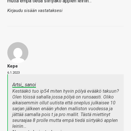
mutta empä tiedä siirtyäkö applen leiriin…
Kirjaudu sisään vastataksesi
Kepe
6.1.2023
Artsi_ sanoi
Kestääkö tuo ip54 miten hyvin pölyä evääkö takuun?
Olen töissä sahalla jossa pölyä on runsaasti. Oliko
aikaisemmin ollut uutista että oneplus julkaisee 10
sarjan jälkeen enään yhden malliston vuodessa ja
jättää samalla pois t ja pro mallit. Tästä miettinyt
seuraajaa 8 prolle mutta empä tiedä siirtyäkö applen
leiriin…