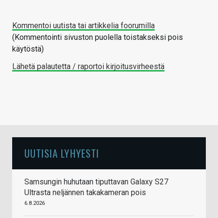
Kommentoi uutista tai artikkelia foorumilla
(Kommentointi sivuston puolella toistakseksi pois
käytöstä)
Lähetä palautetta / raportoi kirjoitusvirheestä
UUTISIA LYHYESTI
Samsungin huhutaan tiputtavan Galaxy S27
Ultrasta neljännen takakameran pois
6.8.2026