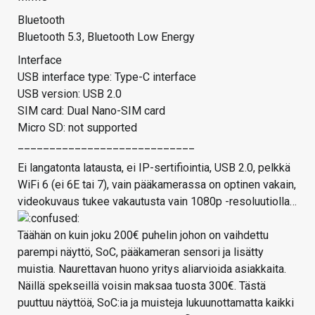
Bluetooth
Bluetooth 5.3, Bluetooth Low Energy
Interface
USB interface type: Type-C interface
USB version: USB 2.0
SIM card: Dual Nano-SIM card
Micro SD: not supported
____________________________
Ei langatonta latausta, ei IP-sertifiointia, USB 2.0, pelkkä
WiFi 6 (ei 6E tai 7), vain pääkamerassa on optinen vakain,
videokuvaus tukee vakautusta vain 1080p -resoluutiolla…
Täähän on kuin joku 200€ puhelin johon on vaihdettu
parempi näyttö, SoC, pääkameran sensori ja lisätty
muistia. Naurettavan huono yritys aliarvioida asiakkaita.
Näillä spekseillä voisin maksaa tuosta 300€. Tästä
puuttuu näyttöä, SoC:ia ja muisteja lukuunottamatta kaikki