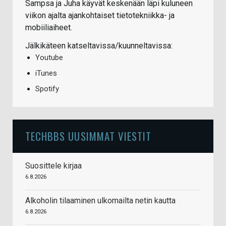
Sampsa ja Juha käyvät keskenään läpi kuluneen
viikon ajalta ajankohtaiset tietotekniikka- ja
mobiiliaiheet.
Jälkikäteen katseltavissa/kuunneltavissa:
Youtube
iTunes
Spotify
TECHBBS UUSIMMAT VIESTIT
Suosittele kirjaa
6.8.2026
Alkoholin tilaaminen ulkomailta netin kautta
6.8.2026