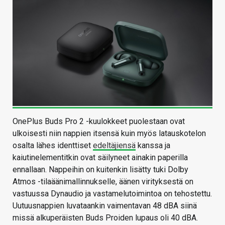
OnePlus Buds Pro 2 -kuulokkeet puolestaan ovat
ulkoisesti niin nappien itsensä kuin myös latauskotelon
osalta lähes identtiset
edeltäjiensä
kanssa ja
kaiutinelementitkin ovat säilyneet ainakin paperilla
ennallaan. Nappeihin on kuitenkin lisätty tuki Dolby
Atmos -tilaäänimallinnukselle, äänen virityksestä on
vastuussa Dynaudio ja vastamelutoimintoa on tehostettu.
Uutuusnappien luvataankin vaimentavan 48 dBA siinä
missä alkuperäisten Buds Proiden lupaus oli 40 dBA.