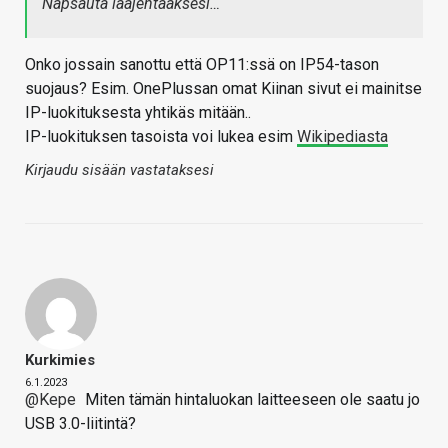
Napsauta laajentaaksesi…
Onko jossain sanottu että OP11:ssä on IP54-tason
suojaus? Esim. OnePlussan omat Kiinan sivut ei mainitse
IP-luokituksesta yhtikäs mitään..
IP-luokituksen tasoista voi lukea esim
Wikipediasta
Kirjaudu sisään vastataksesi
Kurkimies
6.1.2023
@Kepe
Miten tämän hintaluokan laitteeseen ole saatu jo
USB 3.0-liitintä?