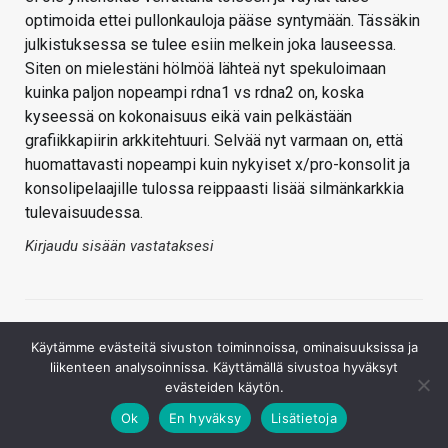
optimoida ettei pullonkauloja pääse syntymään. Tässäkin
julkistuksessa se tulee esiin melkein joka lauseessa.
Siten on mielestäni hölmöä lähteä nyt spekuloimaan
kuinka paljon nopeampi rdna1 vs rdna2 on, koska
kyseessä on kokonaisuus eikä vain pelkästään
grafiikkapiirin arkkitehtuuri. Selvää nyt varmaan on, että
huomattavasti nopeampi kuin nykyiset x/pro-konsolit ja
konsolipelaajille tulossa reippaasti lisää silmänkarkkia
tulevaisuudessa.
Kirjaudu sisään vastataksesi
Käytämme evästeitä sivuston toiminnoissa, ominaisuuksissa ja
liikenteen analysoinnissa. Käyttämällä sivustoa hyväksyt
evästeiden käytön.
Ok
En hyväksy
Lisätietoja
Raivo