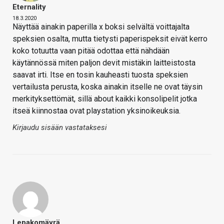
Eternality
18.3.2020
Näyttää ainakin paperilla x boksi selvältä voittajalta
speksien osalta, mutta tietysti paperispeksit eivät kerro
koko totuutta vaan pitää odottaa että nähdään
käytännössä miten paljon devit mistäkin laitteistosta
saavat irti. Itse en tosin kauheasti tuosta speksien
vertailusta perusta, koska ainakin itselle ne ovat täysin
merkityksettömät, sillä about kaikki konsolipelit jotka
itseä kiinnostaa ovat playstation yksinoikeuksia.
Kirjaudu sisään vastataksesi
Lepakomäyrä