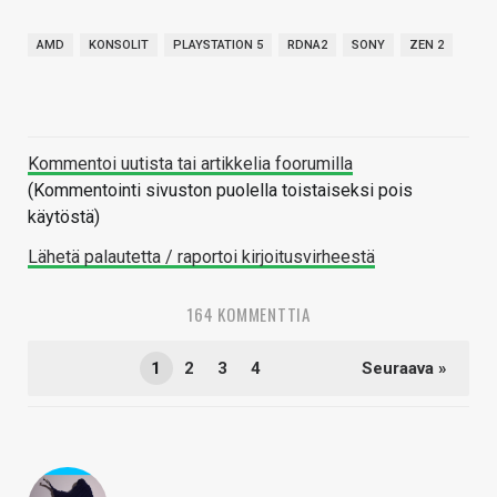
AMD
KONSOLIT
PLAYSTATION 5
RDNA2
SONY
ZEN 2
Kommentoi uutista tai artikkelia foorumilla
(Kommentointi sivuston puolella toistaiseksi pois
käytöstä)
Lähetä palautetta / raportoi kirjoitusvirheestä
164 KOMMENTTIA
1
2
3
4
Seuraava »