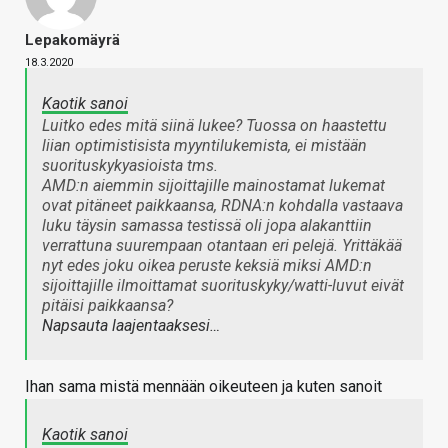
Lepakomäyrä
18.3.2020
Kaotik sanoi
Luitko edes mitä siinä lukee? Tuossa on haastettu
liian optimistisista myyntilukemista, ei mistään
suorituskykyasioista tms.
AMD:n aiemmin sijoittajille mainostamat lukemat
ovat pitäneet paikkaansa, RDNA:n kohdalla vastaava
luku täysin samassa testissä oli jopa alakanttiin
verrattuna suurempaan otantaan eri pelejä. Yrittäkää
nyt edes joku oikea peruste keksiä miksi AMD:n
sijoittajille ilmoittamat suorituskyky/watti-luvut eivät
pitäisi paikkaansa?
Napsauta laajentaaksesi…
Ihan sama mistä mennään oikeuteen ja kuten sanoit
Kaotik sanoi