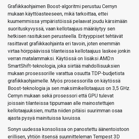
Grafiikkaohjaimen Boost-algoritmi perustuu Cernyn
mukaan käyttöasteeseen, mikä tarkoittaa, ettei
kuumemmissa ympäristöissä pelaavat joudu kärsimään
suorituskyvyssä, vaan kellotaajuus määräytyy sen
hetkisen rasituksen perusteella. Erityyppiset tehtävät
rasittavat grafiikkaohjainta eri tavoin, joten enemmän
virtaa hörppäävissä tilanteissa kellotaajuus laskee jonkin
verran matalammaksi. Käytössä on lisäksi AMD:n
SmartShift-teknologia, joka siirtää mahdollisuuksien
mukaan prosessorille varattua osuutta TDP-budjetista
grafiikkaohjaimelle. Myös prosessorilla on käytössä
Boost-teknologia ja sen maksimikellotaajuus on 3,5 GHz.
Cernyn mukaan sekä prosessori että GPU tulevat
joissain tilanteissa tippumaan alle mainostettujen
kellotaajuuksien, mutta niiden pitäisi suurimman osaa
ajasta pysyä mainituissa luvuissa.
Sonyn uudessa konsolissa on panostettu äänentoistoon
erillisen, yhtiön itsensä suunnitteleman Tempest 3D