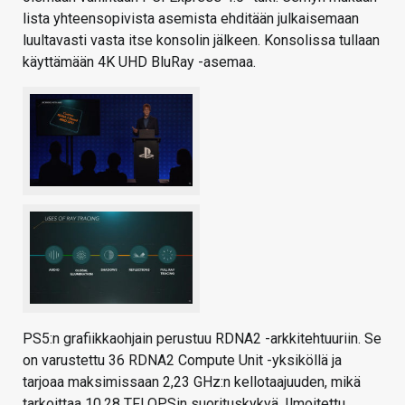
lista yhteensopivista asemista ehditään julkaisemaan
luultavasti vasta itse konsolin jälkeen. Konsolissa tullaan
käyttämään 4K UHD BluRay -asemaa.
PS5:n grafiikkaohjain perustuu RDNA2 -arkkitehtuuriin. Se
on varustettu 36 RDNA2 Compute Unit -yksiköllä ja
tarjoaa maksimissaan 2,23 GHz:n kellotaajuuden, mikä
tarkoittaa 10,28 TFLOPSin suorituskykyä. Ilmoitettu