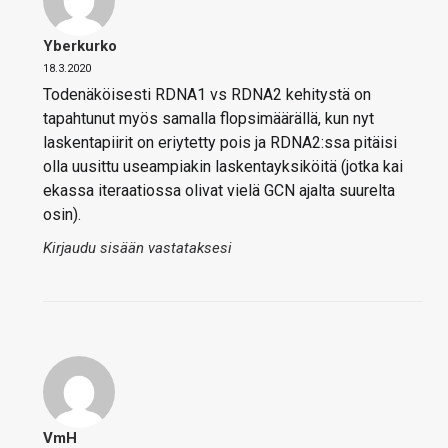
Yberkurko
18.3.2020
Todenäköisesti RDNA1 vs RDNA2 kehitystä on
tapahtunut myös samalla flopsimäärällä, kun nyt
laskentapiirit on eriytetty pois ja RDNA2:ssa pitäisi
olla uusittu useampiakin laskentayksiköitä (jotka kai
ekassa iteraatiossa olivat vielä GCN ajalta suurelta
osin).
Kirjaudu sisään vastataksesi
VmH