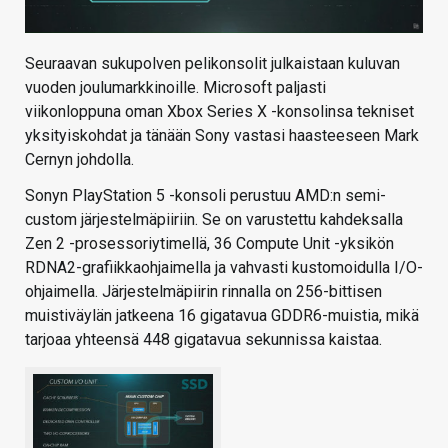
Seuraavan sukupolven pelikonsolit julkaistaan kuluvan
vuoden joulumarkkinoille. Microsoft paljasti
viikonloppuna oman Xbox Series X -konsolinsa tekniset
yksityiskohdat ja tänään Sony vastasi haasteeseen Mark
Cernyn johdolla.
Sonyn PlayStation 5 -konsoli perustuu AMD:n semi-
custom järjestelmäpiiriin. Se on varustettu kahdeksalla
Zen 2 -prosessoriytimellä, 36 Compute Unit -yksikön
RDNA2-grafiikkaohjaimella ja vahvasti kustomoidulla I/O-
ohjaimella. Järjestelmäpiirin rinnalla on 256-bittisen
muistiväylän jatkeena 16 gigatavua GDDR6-muistia, mikä
tarjoaa yhteensä 448 gigatavua sekunnissa kaistaa.