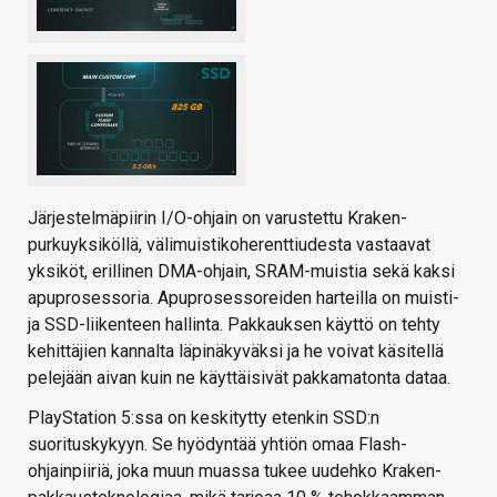
Järjestelmäpiirin I/O-ohjain on varustettu Kraken-
purkuyksiköllä, välimuistikoherenttiudesta vastaavat
yksiköt, erillinen DMA-ohjain, SRAM-muistia sekä kaksi
apuprosessoria. Apuprosessoreiden harteilla on muisti-
ja SSD-liikenteen hallinta. Pakkauksen käyttö on tehty
kehittäjien kannalta läpinäkyväksi ja he voivat käsitellä
pelejään aivan kuin ne käyttäisivät pakkamatonta dataa.
PlayStation 5:ssa on keskitytty etenkin SSD:n
suorituskykyyn. Se hyödyntää yhtiön omaa Flash-
ohjainpiiriä, joka muun muassa tukee uudehko Kraken-