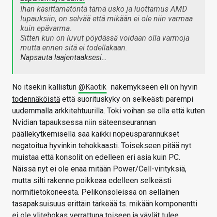
Ihan käsittämätöntä tämä usko ja luottamus AMD
lupauksiin, on selvää että mikään ei ole niin varmaa
kuin epävarma.
Sitten kun on luvut pöydässä voidaan olla varmoja
mutta ennen sitä ei todellakaan.
Napsauta laajentaaksesi…
No itsekin kallistun
@Kaotik
näkemykseen eli on hyvin
todennäköistä
että suorituskyky on selkeästi parempi
uudemmalla arkkitehtuurilla. Toki voihan se olla että kuten
Nvidian tapauksessa niin säteenseurannan
päällekytkemisellä saa kaikki nopeusparannukset
negatoitua hyvinkin tehokkaasti. Toisekseen pitää nyt
muistaa että konsolit on edelleen eri asia kuin PC.
Näissä nyt ei ole enää mitään Power/Cell-virityksiä,
mutta silti rakenne poikkeaa edelleen selkeästi
normitietokoneesta. Pelikonsoleissa on sellainen
tasapaksuisuus erittäin tärkeää ts. mikään komponentti
ei ole ylitehokas verrattuna toiseen ja väylät tulee