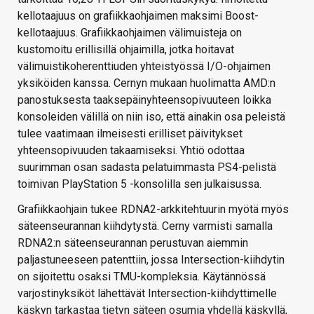
kellotaajuus on grafiikkaohjaimen maksimi Boost-
kellotaajuus. Grafiikkaohjaimen välimuisteja on
kustomoitu erillisillä ohjaimilla, jotka hoitavat
välimuistikoherenttiuden yhteistyössä I/O-ohjaimen
yksiköiden kanssa. Cernyn mukaan huolimatta AMD:n
panostuksesta taaksepäinyhteensopivuuteen loikka
konsoleiden välillä on niin iso, että ainakin osa peleistä
tulee vaatimaan ilmeisesti erilliset päivitykset
yhteensopivuuden takaamiseksi. Yhtiö odottaa
suurimman osan sadasta pelatuimmasta PS4-pelistä
toimivan PlayStation 5 -konsolilla sen julkaisussa.
Grafiikkaohjain tukee RDNA2-arkkitehtuurin myötä myös
säteenseurannan kiihdytystä. Cerny varmisti samalla
RDNA2:n säteenseurannan perustuvan aiemmin
paljastuneeseen patenttiin, jossa Intersection-kiihdytin
on sijoitettu osaksi TMU-kompleksia. Käytännössä
varjostinyksiköt lähettävät Intersection-kiihdyttimelle
käskyn tarkastaa tietyn säteen osumia yhdellä käskyllä,