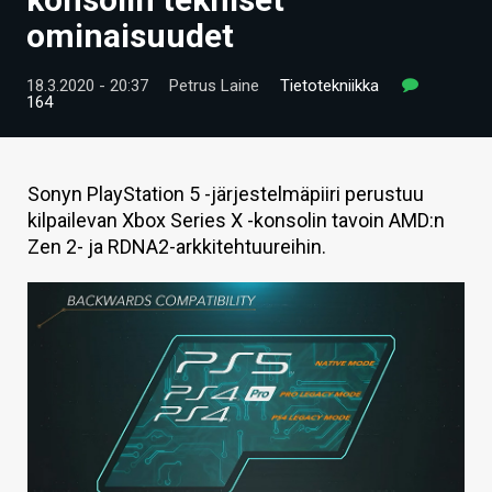
ARTIKKELIT
ominaisuudet
VIDEOT
18.3.2020 - 20:37
Petrus Laine
Tietotekniikka
164
TECHBBS
TIETOA
Sonyn PlayStation 5 -järjestelmäpiiri perustuu
HINTA.FI
kilpailevan Xbox Series X -konsolin tavoin AMD:n
Zen 2- ja RDNA2-arkkitehtuureihin.
KAUPPA
VAIHDA TEEMA
HAKU