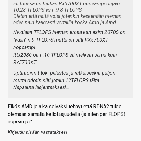
Eli tuossa on hiukan Rx5700XT nopeampi ohjain
10.28 TFLOPS vs n.9.8 TFLOPS
Oletan että näitä voisi jotenkin keskenään hieman
edes näin karkeasti vertailla koska Amd ja Amd
Nvidiaan TFLOPS hieman eroaa kun esim 2070S on
"vaan" n.9 TFLOPS mutta on silti RX5700XT
nopeampi.
Rtx2080 on n.10 TFLOPS eli melkein sama kuin
Rx5700XT.
Optimoinnit toki pelastaa ja ratkaiseekin paljon
mutta odotin silti jotain 12TFLOPS tältä.
Napsauta laajentaaksesi…
Eikös AMD jo aika selväksi tehnyt että RDNA2 tulee
olemaan samalla kellotaajuudella (ja siten per FLOPS)
nopeampi?
Kirjaudu sisään vastataksesi