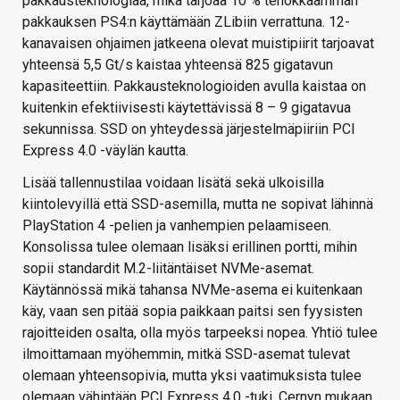
pakkausteknologiaa, mikä tarjoaa 10 % tehokkaamman
pakkauksen PS4:n käyttämään ZLibiin verrattuna. 12-
kanavaisen ohjaimen jatkeena olevat muistipiirit tarjoavat
yhteensä 5,5 Gt/s kaistaa yhteensä 825 gigatavun
kapasiteettiin. Pakkausteknologioiden avulla kaistaa on
kuitenkin efektiivisesti käytettävissä 8 – 9 gigatavua
sekunnissa. SSD on yhteydessä järjestelmäpiiriin PCI
Express 4.0 -väylän kautta.
Lisää tallennustilaa voidaan lisätä sekä ulkoisilla
kiintolevyillä että SSD-asemilla, mutta ne sopivat lähinnä
PlayStation 4 -pelien ja vanhempien pelaamiseen.
Konsolissa tulee olemaan lisäksi erillinen portti, mihin
sopii standardit M.2-liitäntäiset NVMe-asemat.
Käytännössä mikä tahansa NVMe-asema ei kuitenkaan
käy, vaan sen pitää sopia paikkaan paitsi sen fyysisten
rajoitteiden osalta, olla myös tarpeeksi nopea. Yhtiö tulee
ilmoittamaan myöhemmin, mitkä SSD-asemat tulevat
olemaan yhteensopivia, mutta yksi vaatimuksista tulee
olemaan vähintään PCI Express 4.0 -tuki. Cernyn mukaan