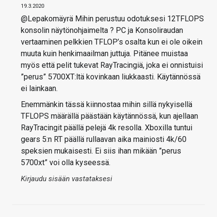
19.3.2020
@Lepakomäyrä Mihin perustuu odotuksesi 12TFLOPS
konsolin näytönohjaimelta ? PC ja Konsoliraudan
vertaaminen pelkkien TFLOP’s osalta kun ei ole oikein
muuta kuin henkimaailman juttuja. Pitänee muistaa
myös että pelit tukevat RayTracingiä, joka ei onnistuisi
”perus” 5700XT:ltä kovinkaan liukkaasti. Käytännössä
ei lainkaan.
Enemmänkin tässä kiinnostaa mihin sillä nykyisellä
TFLOPS määrällä päästään käytännössä, kun ajellaan
RayTracingit päällä pelejä 4k resolla. Xboxilla tuntui
gears 5:n RT päällä rullaavan aika mainiosti 4k/60
speksien mukaisesti. Ei siis ihan mikään ”perus
5700xt” voi olla kyseessä.
Kirjaudu sisään vastataksesi