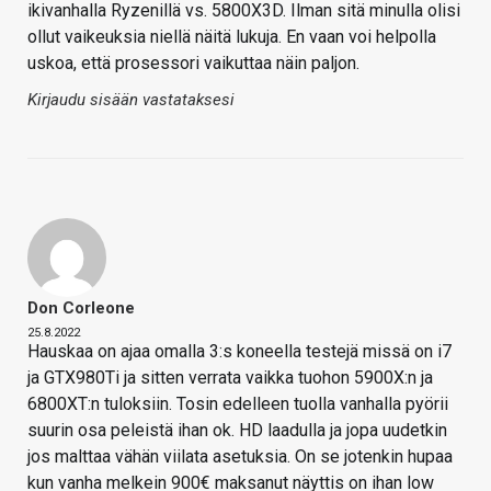
ikivanhalla Ryzenillä vs. 5800X3D. Ilman sitä minulla olisi
ollut vaikeuksia niellä näitä lukuja. En vaan voi helpolla
uskoa, että prosessori vaikuttaa näin paljon.
Kirjaudu sisään vastataksesi
Don Corleone
25.8.2022
Hauskaa on ajaa omalla 3:s koneella testejä missä on i7
ja GTX980Ti ja sitten verrata vaikka tuohon 5900X:n ja
6800XT:n tuloksiin. Tosin edelleen tuolla vanhalla pyörii
suurin osa peleistä ihan ok. HD laadulla ja jopa uudetkin
jos malttaa vähän viilata asetuksia. On se jotenkin hupaa
kun vanha melkein 900€ maksanut näyttis on ihan low