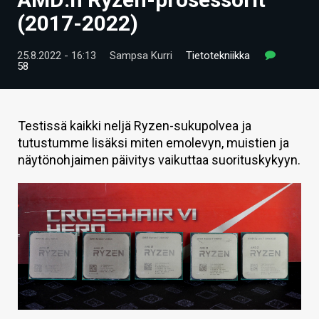
ARTIKKELIT
(2017-2022)
VIDEOT
25.8.2022 - 16:13
Sampsa Kurri
Tietotekniikka
58
TECHBBS
TIETOA
Testissä kaikki neljä Ryzen-sukupolvea ja
HINTA.FI
tutustumme lisäksi miten emolevyn, muistien ja
näytönohjaimen päivitys vaikuttaa suorituskykyyn.
KAUPPA
VAIHDA TEEMA
HAKU