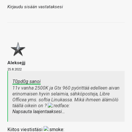
Kirjaudu sisään vastataksesi
Aleksejjj
25.8.2022
T0pd0g sanoi
11v vanha 2500K ja Gtx 960 pyörittää edelleen aivan
erinomaisen hyvin selaimia, sähköposteja, Libre
Officea yms. softia Linukassa. Mikä ihmeen älämölö
täällä oikein on ?
Napsauta laajentaaksesi…
Kiitos viestistäsi