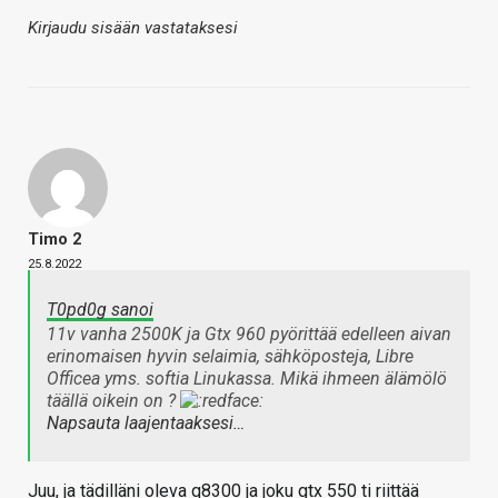
Kirjaudu sisään vastataksesi
Timo 2
25.8.2022
T0pd0g sanoi
11v vanha 2500K ja Gtx 960 pyörittää edelleen aivan
erinomaisen hyvin selaimia, sähköposteja, Libre
Officea yms. softia Linukassa. Mikä ihmeen älämölö
täällä oikein on ?
Napsauta laajentaaksesi…
Juu, ja tädilläni oleva q8300 ja joku gtx 550 ti riittää