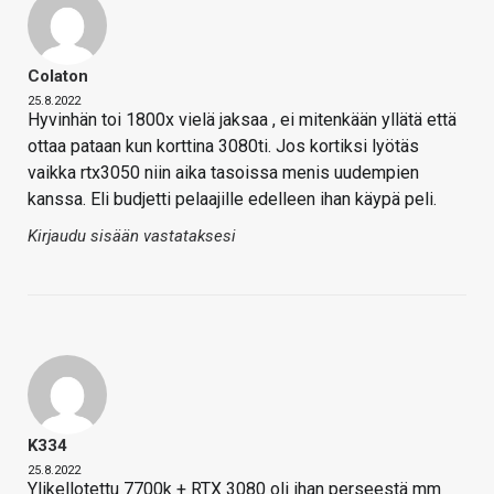
Colaton
25.8.2022
Hyvinhän toi 1800x vielä jaksaa , ei mitenkään yllätä että
ottaa pataan kun korttina 3080ti. Jos kortiksi lyötäs
vaikka rtx3050 niin aika tasoissa menis uudempien
kanssa. Eli budjetti pelaajille edelleen ihan käypä peli.
Kirjaudu sisään vastataksesi
K334
25.8.2022
Ylikellotettu 7700k + RTX 3080 oli ihan perseestä mm