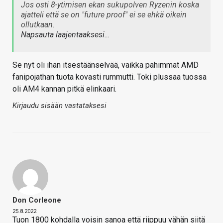
Jos osti 8-ytimisen ekan sukupolven Ryzenin koska
ajatteli että se on "future proof" ei se ehkä oikein
ollutkaan.
Napsauta laajentaaksesi…
Se nyt oli ihan itsestäänselvää, vaikka pahimmat AMD
fanipojathan tuota kovasti rummutti. Toki plussaa tuossa
oli AM4 kannan pitkä elinkaari.
Kirjaudu sisään vastataksesi
Don Corleone
25.8.2022
Tuon 1800 kohdalla voisin sanoa että riippuu vähän siitä