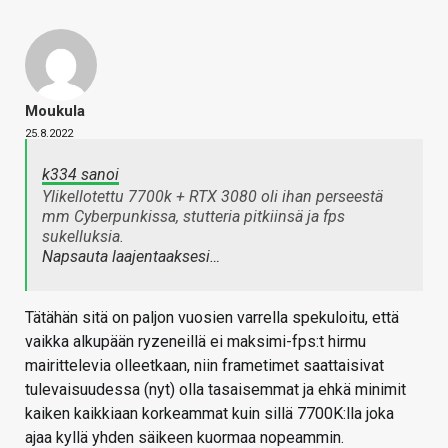
Moukula
25.8.2022
k334 sanoi
Ylikellotettu 7700k + RTX 3080 oli ihan perseestä
mm Cyberpunkissa, stutteria pitkiinsä ja fps
sukelluksia.
Napsauta laajentaaksesi…
Tätähän sitä on paljon vuosien varrella spekuloitu, että
vaikka alkupään ryzeneillä ei maksimi-fps:t hirmu
mairittelevia olleetkaan, niin frametimet saattaisivat
tulevaisuudessa (nyt) olla tasaisemmat ja ehkä minimit
kaiken kaikkiaan korkeammat kuin sillä 7700K:lla joka
ajaa kyllä yhden säikeen kuormaa nopeammin.