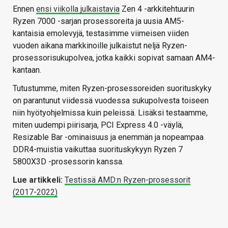
Ennen
ensi viikolla julkaistavia
Zen 4 -arkkitehtuurin
Ryzen 7000 -sarjan prosessoreita ja uusia AM5-
kantaisia emolevyjä, testasimme viimeisen viiden
vuoden aikana markkinoille julkaistut neljä Ryzen-
prosessorisukupolvea, jotka kaikki sopivat samaan AM4-
kantaan.
Tutustumme, miten Ryzen-prosessoreiden suorituskyky
on parantunut viidessä vuodessa sukupolvesta toiseen
niin hyötyohjelmissa kuin peleissä. Lisäksi testaamme,
miten uudempi piirisarja, PCI Express 4.0 -väylä,
Resizable Bar -ominaisuus ja enemmän ja nopeampaa
DDR4-muistia vaikuttaa suorituskykyyn Ryzen 7
5800X3D -prosessorin kanssa.
Lue artikkeli:
Testissä AMD:n Ryzen-prosessorit
(2017-2022)