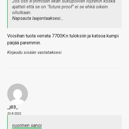
Jos osti 8-ytimisen ekan sukupolven Ryzenin koska
ajatteli että se on "future proof" ei se ehkä oikein
ollutkaan.
Napsauta laajentaaksesi…
Voisihan tuota verrata 7700K:n tuloksiin ja katsoa kumpi
pärjää paremmin.
Kirjaudu sisään vastataksesi
_j03_
25.8.2022
vuorinen sanoi