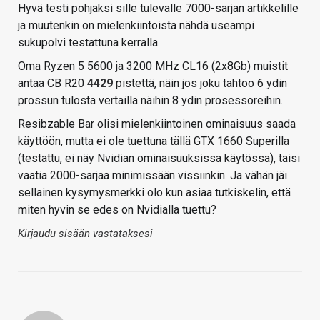
Hyvä testi pohjaksi sille tulevalle 7000-sarjan artikkelille
ja muutenkin on mielenkiintoista nähdä useampi
sukupolvi testattuna kerralla.
Oma Ryzen 5 5600 ja 3200 MHz CL16 (2x8Gb) muistit
antaa CB R20
4429
pistettä, näin jos joku tahtoo 6 ydin
prossun tulosta vertailla näihin 8 ydin prosessoreihin.
Resibzable Bar olisi mielenkiintoinen ominaisuus saada
käyttöön, mutta ei ole tuettuna tällä GTX 1660 Superilla
(testattu, ei näy Nvidian ominaisuuksissa käytössä), taisi
vaatia 2000-sarjaa minimissään vissiinkin. Ja vähän jäi
sellainen kysymysmerkki olo kun asiaa tutkiskelin, että
miten hyvin se edes on Nvidialla tuettu?
Kirjaudu sisään vastataksesi