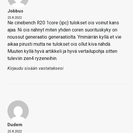
Jobbus
25.8.2022
Ne cinebench R20 1core (ipc) tulokset ois voinut kans
ajaa. Ni ois nähnyt miten yhden coren suorituskyky on
noussut generaatio generaatiolta. Ymmärrän kyllä et vie
aikaa pirusti mutta ne tulokset ois ollut kiva nähdä.
Muuten kyllä hyvä artikkeli ja hyvä vertailupohja sitten
tuleviin zen4 ryzeneihin.
Kirjaudu sisään vastataksesi
Dudem
25.8.2022