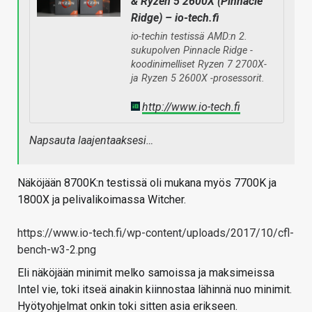
& Ryzen 5 2600X (Pinnacle
Ridge) – io-tech.fi
io-techin testissä AMD:n 2.
sukupolven Pinnacle Ridge -
koodinimelliset Ryzen 7 2700X-
ja Ryzen 5 2600X -prosessorit.
http://www.io-tech.fi
Napsauta laajentaaksesi…
Näköjään 8700K:n testissä oli mukana myös 7700K ja
1800X ja pelivalikoimassa Witcher.
https://www.io-tech.fi/wp-content/uploads/2017/10/cfl-
bench-w3-2.png
Eli näköjään minimit melko samoissa ja maksimeissa
Intel vie, toki itseä ainakin kiinnostaa lähinnä nuo minimit.
Hyötyohjelmat onkin toki sitten asia erikseen.