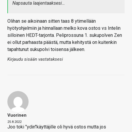
Napsauta laajentaaksesi…
Olihan se aikoinaan sitten taas 8 ytimellään
hyötyohjelmiin ja hinnallaan melko kova ostos vs Intelin
silloinen HEDT-tarjonta. Peliprossuna 1. sukupolven Zen
ei ollut parhaasta päästä, mutta kehitystä on kuitenkin
tapahtunut sukupolvi toisensa jälkeen.
Kirjaudu sisään vastataksesi
Vuorinen
25.8.2022
Joo toki "ydin"käyttäjille oli hyvä ostos mutta jos