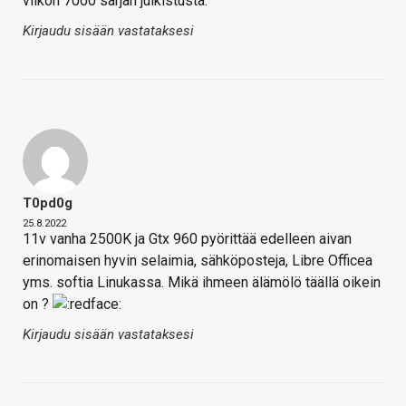
viikon 7000 sarjan julkistusta.
Kirjaudu sisään vastataksesi
T0pd0g
25.8.2022
11v vanha 2500K ja Gtx 960 pyörittää edelleen aivan
erinomaisen hyvin selaimia, sähköposteja, Libre Officea
yms. softia Linukassa. Mikä ihmeen älämölö täällä oikein
on ?
Kirjaudu sisään vastataksesi