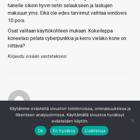
hänelle oikein hyvin netin selaukseen ja laskujen
maksuun yms. Eikä ole edes tarvinnut vaihtaa windows
10 pois.
Osat valitaan käyttökohteen mukaan. Kokeileppa
koneelasi pelata cyberpunkkia ja kerro vieläkö kone on
riittävä?
Kirjaudu sisään vastataksesi
Käytämme evästeitä sivuston toiminnoissa, ominaisuuksissa ja
liikenteen analysoinnissa. Käyttämällä sivustoa hyväksyt
T0pd0g
evästeiden käytön.
26.8.2022
Ok
En hyväksy
Lisätietoja
Timo 2 sanoi