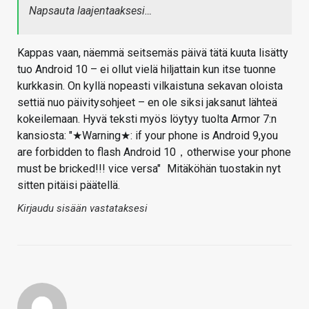
Napsauta laajentaaksesi…
Kappas vaan, näemmä seitsemäs päivä tätä kuuta lisätty
tuo Android 10 – ei ollut vielä hiljattain kun itse tuonne
kurkkasin. On kyllä nopeasti vilkaistuna sekavan oloista
settiä nuo päivitysohjeet – en ole siksi jaksanut lähteä
kokeilemaan. Hyvä teksti myös löytyy tuolta Armor 7:n
kansiosta: "★Warning★: if your phone is Android 9,you
are forbidden to flash Android 10，otherwise your phone
must be bricked!!! vice versa"
Mitäköhän tuostakin nyt
sitten pitäisi päätellä.
Kirjaudu sisään vastataksesi