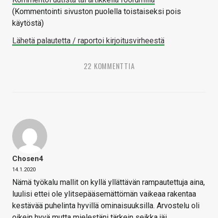
(Kommentointi sivuston puolella toistaiseksi pois
käytöstä)
Lähetä palautetta / raportoi kirjoitusvirheestä
22 KOMMENTTIA
Chosen4
14.1.2020
Nämä työkalu mallit on kyllä yllättävän rampautettuja aina,
luulisi ettei ole ylitsepääsemättömän vaikeaa rakentaa
kestävää puhelinta hyvillä ominaisuuksilla. Arvostelu oli
oikein hyvä mutta mielestäni tärkein seikka jäi