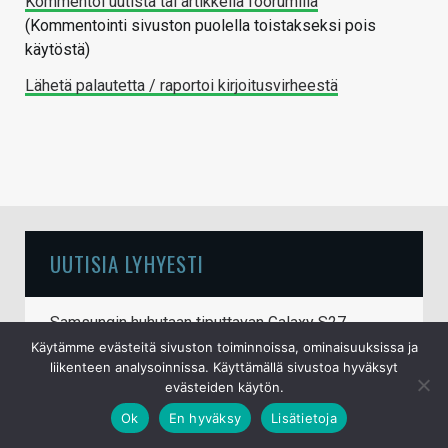
Kommentoi uutista tai artikkelia foorumilla
(Kommentointi sivuston puolella toistakseksi pois
käytöstä)
Lähetä palautetta / raportoi kirjoitusvirheestä
UUTISIA LYHYESTI
Samsungin huhutaan tiputtavan Galaxy S27
Ultrasta neljännen takakameran pois
Käytämme evästeitä sivuston toiminnoissa, ominaisuuksissa ja
liikenteen analysoinnissa. Käyttämällä sivustoa hyväksyt
6.8.2026
evästeiden käytön.
Doom pyörii nyt (melkein) myös Commodore
Ok
En hyväksy
Lisätietoja
64:llä