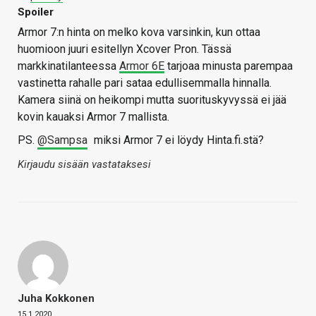
Spoiler
Armor 7:n hinta on melko kova varsinkin, kun ottaa
huomioon juuri esitellyn Xcover Pron. Tässä
markkinatilanteessa
Armor 6E
tarjoaa minusta parempaa
vastinetta rahalle pari sataa edullisemmalla hinnalla.
Kamera siinä on heikompi mutta suorituskyvyssä ei jää
kovin kauaksi Armor 7 mallista.
PS.
@Sampsa
miksi Armor 7 ei löydy Hinta.fi.stä?
Kirjaudu sisään vastataksesi
Juha Kokkonen
15.1.2020