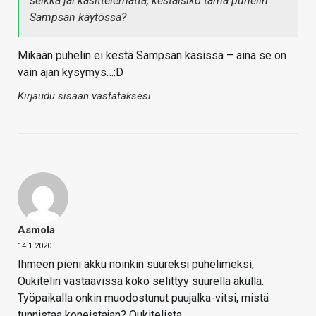
seikka jäi käsittelemättä, kestäisikö tämä puhelin
Sampsan käytössä?
Mikään puhelin ei kestä Sampsan käsissä – aina se on
vain ajan kysymys…:D
Kirjaudu sisään vastataksesi
Asmola
14.1.2020
Ihmeen pieni akku noinkin suureksi puhelimeksi,
Oukitelin vastaavissa koko selittyy suurella akulla.
Työpaikalla onkin muodostunut puujalka-vitsi, mistä
tunnistaa koneistajan? Oukitelista.