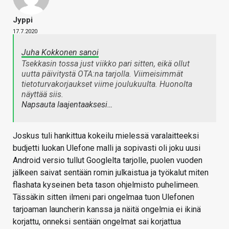
Jyppi
17.7.2020
Juha Kokkonen sanoi
Tsekkasin tossa just viikko pari sitten, eikä ollut
uutta päivitystä OTA:na tarjolla. Viimeisimmät
tietoturvakorjaukset viime joulukuulta. Huonolta
näyttää siis.
Napsauta laajentaaksesi…
Joskus tuli hankittua kokeilu mielessä varalaitteeksi
budjetti luokan Ulefone malli ja sopivasti oli joku uusi
Android versio tullut Googlelta tarjolle, puolen vuoden
jälkeen saivat sentään romin julkaistua ja työkalut miten
flashata kyseinen beta tason ohjelmisto puhelimeen.
Tässäkin sitten ilmeni pari ongelmaa tuon Ulefonen
tarjoaman launcherin kanssa ja näitä ongelmia ei ikinä
korjattu, onneksi sentään ongelmat sai korjattua