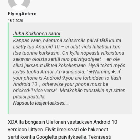
FlyingAntero
18.7.2020
Juha Kokkonen sanoi
Kappas vaan, näemmä seitsemäs päivä tätä kuuta
lisätty tuo Android 10 – ei ollut vielä hiljattain kun
itse tuonne kurkkasin. On kyllä nopeasti vilkaistuna
sekavan oloista settiä nuo päivitysohjeet – en ole
siksi jaksanut lähteä kokeilemaan. Hyvä teksti myös
löytyy tuolta Armor 7:n kansiosta: "★Warning★: if
your phone is Android 9,you are forbidden to flash
Android 10，otherwise your phone must be
bricked!!! vice versa"
Mitäköhän tuostakin nyt sitten
pitäisi päätellä.
Napsauta laajentaaksesi…
XDA:lta bongasin Ulefonen vastauksen Android 10
versioon liittyen. Eivät ilmeisesti ole hakeneet
sertifikointia Googlelta päivitykselle. Teknisesti