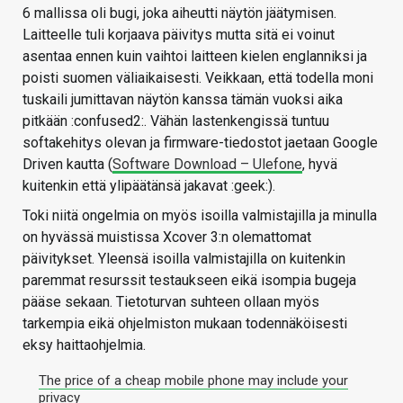
6 mallissa oli bugi, joka aiheutti näytön jäätymisen.
Laitteelle tuli korjaava päivitys mutta sitä ei voinut
asentaa ennen kuin vaihtoi laitteen kielen englanniksi ja
poisti suomen väliaikaisesti. Veikkaan, että todella moni
tuskaili jumittavan näytön kanssa tämän vuoksi aika
pitkään :confused2:. Vähän lastenkengissä tuntuu
softakehitys olevan ja firmware-tiedostot jaetaan Google
Driven kautta (
Software Download – Ulefone
, hyvä
kuitenkin että ylipäätänsä jakavat :geek:).
Toki niitä ongelmia on myös isoilla valmistajilla ja minulla
on hyvässä muistissa Xcover 3:n olemattomat
päivitykset. Yleensä isoilla valmistajilla on kuitenkin
paremmat resurssit testaukseen eikä isompia bugeja
pääse sekaan. Tietoturvan suhteen ollaan myös
tarkempia eikä ohjelmiston mukaan todennäköisesti
eksy haittaohjelmia.
The price of a cheap mobile phone may include your
privacy