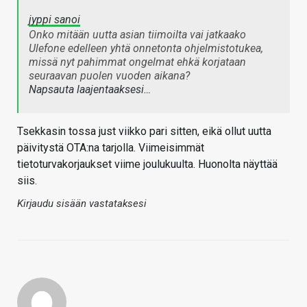
jyppi sanoi
Onko mitään uutta asian tiimoilta vai jatkaako
Ulefone edelleen yhtä onnetonta ohjelmistotukea,
missä nyt pahimmat ongelmat ehkä korjataan
seuraavan puolen vuoden aikana?
Napsauta laajentaaksesi…
Tsekkasin tossa just viikko pari sitten, eikä ollut uutta
päivitystä OTA:na tarjolla. Viimeisimmät
tietoturvakorjaukset viime joulukuulta. Huonolta näyttää
siis.
Kirjaudu sisään vastataksesi