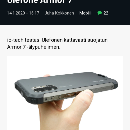
ARTIKKELIT
14.1.2020 - 16:17
Juha Kokkonen
Mobiili
22
VIDEOT
TECHBBS
io-tech testasi Ulefonen kattavasti suojatun
TIETOA
Armor 7 -älypuhelimen.
HINTA.FI
KAUPPA
VAIHDA TEEMA
HAKU