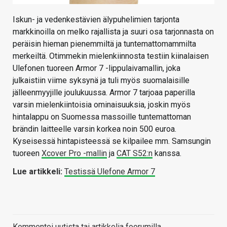
Iskun- ja vedenkestävien älypuhelimien tarjonta
markkinoilla on melko rajallista ja suuri osa tarjonnasta on
peräisin hieman pienemmiltä ja tuntemattomammilta
merkeiltä. Otimmekin mielenkiinnosta testiin kiinalaisen
Ulefonen tuoreen Armor 7 -lippulaivamallin, joka
julkaistiin viime syksynä ja tuli myös suomalaisille
jälleenmyyjille joulukuussa. Armor 7 tarjoaa paperilla
varsin mielenkiintoisia ominaisuuksia, joskin myös
hintalappu on Suomessa massoille tuntemattoman
brändin laitteelle varsin korkea noin 500 euroa.
Kyseisessä hintapisteessä se kilpailee mm. Samsungin
tuoreen
Xcover Pro -mallin
ja
CAT S52:n
kanssa.
Lue artikkeli:
Testissä Ulefone Armor 7
Kommentoi uutista tai artikkelia foorumilla