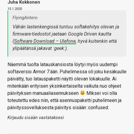
Juha Kokkonen
15.1.2020
FlyingAntero
Vähän lastenkengissä tuntuu softakehitys olevan ja
firmware-tiedostot jaetaan Google Driven kautta
(
Software Download – Ulefone
, hyvä kuitenkin että
ylipäätänsä jakavat :geek:).
Näemmä tuolta latauskansiosta löytyi myös uudempi
softaversio Armor 7:ään. Puhelimessa oli joku kesäkuulle
päivätty, tuo latauspaketti näytti olevan lokakuulle. Ai
mitenkään erityisen yksinkertaiselta vaikuta nuo ohjeet
päivityksen manuaaliasennukseen
Miksei voi olla
toteutettu edes niin, että asennuspaketti puhelimeen ja
päivityssovelluksesta päivitys sisään :confused:
Kirjaudu sisään vastataksesi