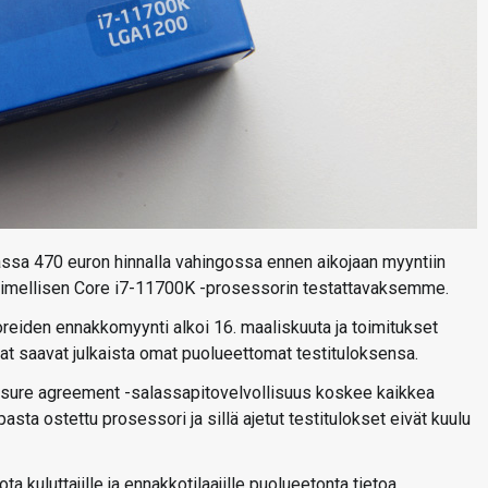
sa 470 euron hinnalla vahingossa ennen aikojaan myyntiin
inimellisen Core i7-11700K -prosessorin testattavaksemme.
oreiden ennakkomyynti alkoi 16. maaliskuuta ja toimitukset
iat saavat julkaista omat puolueettomat testituloksensa.
sclosure agreement -salassapitovelvollisuus koskee kaikkea
pasta ostettu prosessori ja sillä ajetut testitulokset eivät kuulu
a kuluttajille ja ennakkotilaajille puolueetonta tietoa