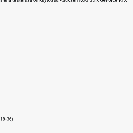
aimena testeissä oli käytössä Asuksen ROG Strix GeForce RTX
-18-36)