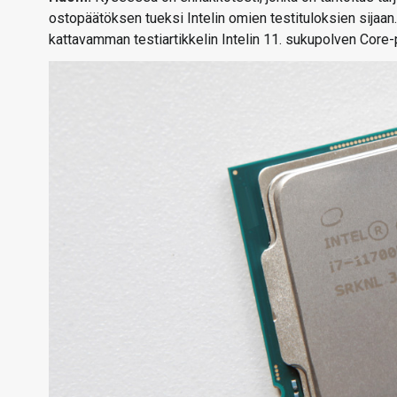
ostopäätöksen tueksi Intelin omien testituloksien sijaa
kattavamman testiartikkelin Intelin 11. sukupolven Core