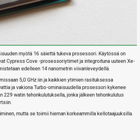
isuuden myötä 16 säiettä tukeva prosessori. Käytössä on
uvat Cypress Cove -prosessoriytimet ja integroituna uuteen Xe-
lmistetaan edelleen 14 nanometrin viivanleveydellä.
issaan 5,0 GHz:iin ja kaikkien ytimien rasituksessa
attia ja vakiona Turbo-ominaisuudella prosessori kykenee
n 229 watin tehonkulutuksella, jonka jälkeen tehonkulutus
tsiin.
inen, mutta se toimii hieman korkeammilla kellotaajuuksilla.