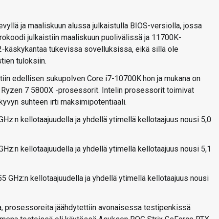
yllä ja maaliskuun alussa julkaistulla BIOS-versiolla, jossa
koodi julkaistiin maaliskuun puolivälissä ja 11700K-
-käskykantaa tukevissa sovelluksissa, eikä sillä ole
tien tuloksiin.
ttiin edellisen sukupolven Core i7-10700K:hon ja mukana on
Ryzen 7 5800X -prosessorit. Intelin prosessorit toimivat
skyvyn suhteen irti maksimipotentiaali.
z:n kellotaajuudella ja yhdellä ytimellä kellotaajuus nousi 5,0
z:n kellotaajuudella ja yhdellä ytimellä kellotaajuus nousi 5,1
 GHz:n kellotaajuudella ja yhdellä ytimellä kellotaajuus nousi
 prosessoreita jäähdytettiin avonaisessa testipenkissä