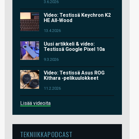
3.6.2026
Video: Testissä Keychron K2
HE All-Wood
13.4.2026
Uusi artikkeli & video:
Testissä Google Pixel 10a
9.3.2026
Video: Testissä Asus ROG
Kithara -pelikuulokkeet
11.2.2026
Lisää videoita
TEKNIIKKAPODCAST