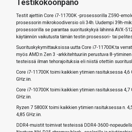
Testikokoonpano
Testit ajettiin Core i7-11700K -prosessorilla Z590-emolev
prosessorin mikrokoodiversio oli 34h. Uudempi 39h-mikro
prosessorilla se parantaa suorituskykyä lähinnä AVX-512
käytännön vaikutusta tämän testin prosessori- tai pelites
Suorituskykymittauksissa uutta Core i7-11700K:ta verra
myös AMD:n Zen 3 -arkkitehtuuriin perustuva 8-ytiminen 
testeissä ilman tehorajoituksia eli niistä otettiin suoritu
Core i7-11700K toimi kaikkien ytimien rasituksessa 4,6 GH
GHz:iin.
Core i7-10700K toimi kaikkien ytimien rasituksessa 4,7 GH
GHz:iin.
Ryzen 7 5800X toimi kaikkien ytimien rasituksessa n. 4,55
4,85 GHz:iin.
DDR4-muistit toimivat testeissä DDR4-3600-nopeudella,