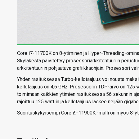
Core i7-11700K on 8-ytiminen ja Hyper-Threading-omina
Skylakesta päivitettyy prosessoriarkkitehtuuriin perust
arkkitehtuuriin pohjautuva grafiikkaohjain. Prosessori va
Yhden rasituksessa Turbo-kellotaajuus voi nousta maksim
kellotaajuus on 4,6 GHz. Prosessorin TDP-arvo on 125 w
toimimaan kaikkien ytimien rasituksessa 56 sekunnin aja
rajoittuu 125 wattiin ja kellotaajuus laskee neljään gigaher
Suorituskykyisempi Core i9-11900K -malli on myös 8-ytim