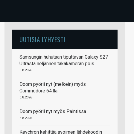
UUTISIA LYHYESTI
Samsungin huhutaan tiputtavan Galaxy S27
Ultrasta neljännen takakameran pois
6.8.2026
Doom pyörii nyt (melkein) myös
Commodore 64:llä
6.8.2026
Doom pyörii nyt myös Paintissa
6.8.2026
Keychron kehittää avoimen lähdekoodin