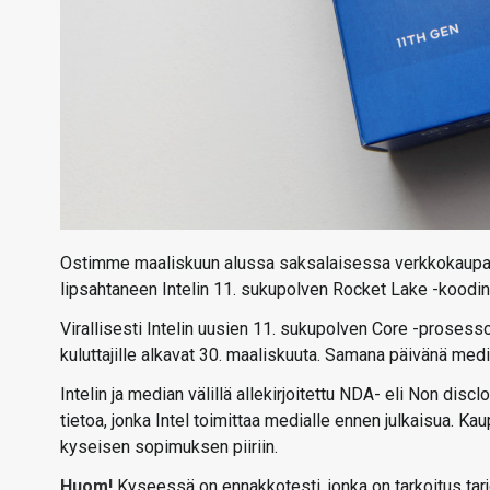
Ostimme maaliskuun alussa saksalaisessa verkkokaupas
lipsahtaneen Intelin 11. sukupolven Rocket Lake -kood
Virallisesti Intelin uusien 11. sukupolven Core -prosess
kuluttajille alkavat 30. maaliskuuta. Samana päivänä med
Intelin ja median välillä allekirjoitettu NDA- eli Non di
tietoa, jonka Intel toimittaa medialle ennen julkaisua. Kau
kyseisen sopimuksen piiriin.
Huom!
Kyseessä on ennakkotesti, jonka on tarkoitus tarjot