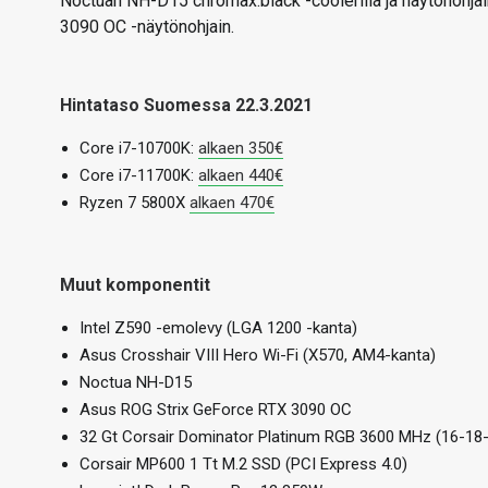
Noctuan NH-D15 chromax.black -coolerilla ja näytönohj
3090 OC -näytönohjain.
Hintataso Suomessa 22.3.2021
Core i7-10700K:
alkaen 350€
Core i7-11700K:
alkaen 440€
Ryzen 7 5800X
alkaen 470€
Muut komponentit
Intel Z590 -emolevy (LGA 1200 -kanta)
Asus Crosshair VIII Hero Wi-Fi (X570, AM4-kanta)
Noctua NH-D15
Asus ROG Strix GeForce RTX 3090 OC
32 Gt Corsair Dominator Platinum RGB 3600 MHz (16-18
Corsair MP600 1 Tt M.2 SSD (PCI Express 4.0)