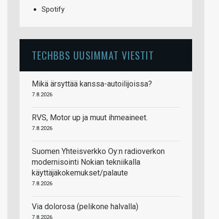
Spotify
TECHBBS UUSIMMAT VIESTIT
Mikä ärsyttää kanssa-autoilijoissa?
7.8.2026
RVS, Motor up ja muut ihmeaineet.
7.8.2026
Suomen Yhteisverkko Oy:n radioverkon
modernisointi Nokian tekniikalla
käyttäjäkokemukset/palaute
7.8.2026
Via dolorosa (pelikone halvalla)
7.8.2026