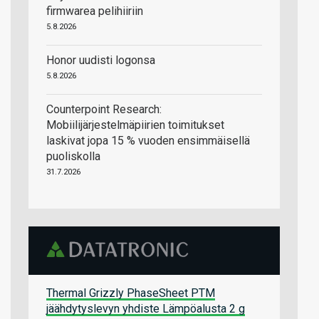
firmwarea pelihiiriin
5.8.2026
Honor uudisti logonsa
5.8.2026
Counterpoint Research:
Mobiilijärjestelmäpiirien toimitukset
laskivat jopa 15 % vuoden ensimmäisellä
puoliskolla
31.7.2026
Thermal Grizzly PhaseSheet PTM
jäähdytyslevyn yhdiste Lämpöalusta 2 g