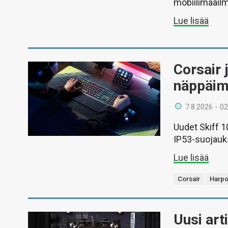
mobiilimaail
Lue lisää
Corsair 
näppäimi
7.8.2026 - 02
Uudet Skiff 1
IP53-suojauks
Lue lisää
Corsair
Harpo
Uusi art