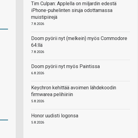
Tim Culpan: Applella on miljardin edestä
iPhone-puhelinten siruja odottamassa
muistipiirejä
7.8.2026
Doom pyörii nyt (melkein) myös Commodore
64:llä
7.8.2026
Doom pyörii nyt myös Paintissa
6.8.2026
Keychron kehittää avoimen lähdekoodin
firmwarea pelihiiriin
5.8.2026
Honor uudisti logonsa
5.8.2026