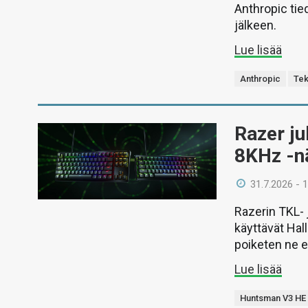
Anthropic tie
jälkeen.
Lue lisää
Anthropic
Tek
Razer j
8KHz -n
31.7.2026 - 
Razerin TKL- 
käyttävät Hal
poiketen ne ei
Lue lisää
Huntsman V3 HE