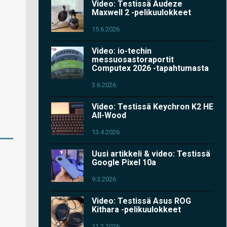
Video: Testissä Audeze
Maxwell 2 -pelikuulokkeet
15.6.2026
Video: io-techin
messuosastoraportit
Computex 2026 -tapahtumasta
3.6.2026
Video: Testissä Keychron K2 HE
All-Wood
13.4.2026
Uusi artikkeli & video: Testissä
Google Pixel 10a
9.3.2026
Video: Testissä Asus ROG
Kithara -pelikuulokkeet
11.2.2026