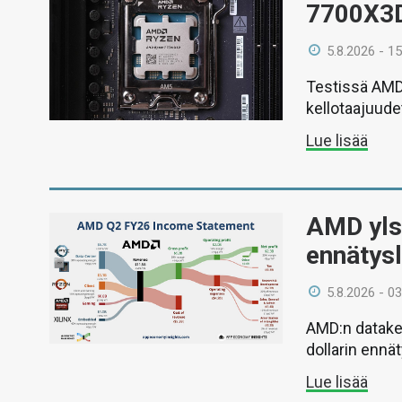
7700X3
5.8.2026 - 15
Testissä AMD
kellotaajuud
Lue lisää
AMD ylsi
ennätysl
5.8.2026 - 03
AMD:n datakes
dollarin ennä
Lue lisää