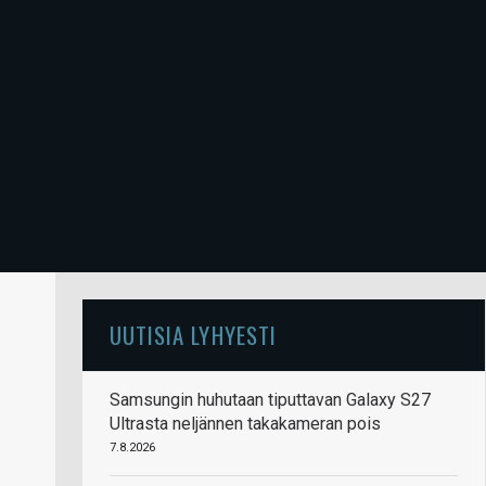
UUTISIA LYHYESTI
Samsungin huhutaan tiputtavan Galaxy S27
Ultrasta neljännen takakameran pois
7.8.2026