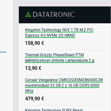
Kingston Technology NV3 1 TB M.2 PCI
Express 4.0 NVMe 3D NAND
158,90 €
Thermal Grizzly PhaseSheet PTM
jäähdytyslevyn yhdiste Lämpöalusta 2 g
13,90 €
Corsair Vengeance CMK32GX5M2B6000C38
muistimoduuli 32 GB 2 x 16 GB DDR5 6000
MHz
479,90 €
Kingston Technology FURY Beast