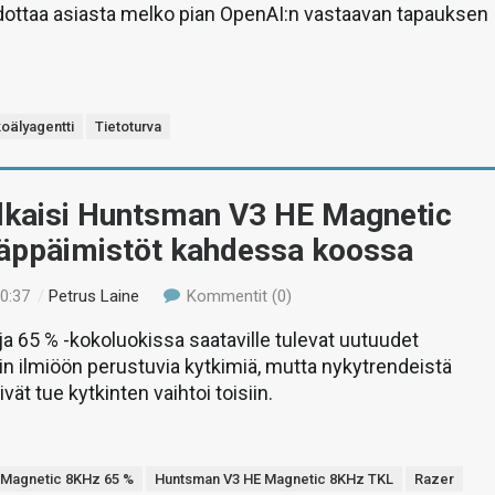
dottaa asiasta melko pian OpenAI:n vastaavan tapauksen
oälyagentti
Tietoturva
ulkaisi Huntsman V3 HE Magnetic
äppäimistöt kahdessa koossa
10:37
/
Petrus Laine
Kommentit (0)
ja 65 % -kokoluokissa saataville tulevat uutuudet
lin ilmiöön perustuvia kytkimiä, mutta nykytrendeistä
vät tue kytkinten vaihtoi toisiin.
 Magnetic 8KHz 65 %
Huntsman V3 HE Magnetic 8KHz TKL
Razer