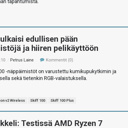
man tapahtumista.
julkaisi edullisen pään
stöjä ja hiiren pelikäyttöön
:10
/
Petrus Laine
Kommentit (0)
00 -näppäimistöt on varustettu kumikupukytkimin ja
ella sekä tietenkin RGB-valaistuksella.
on v2 Wireless
Skiff 100
Skiff 100 Plus
ikkeli: Testissä AMD Ryzen 7