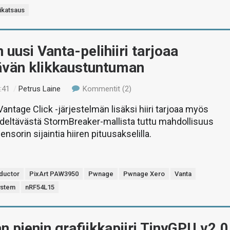
ikatsaus
uusi Vanta-pelihiiri tarjoaa
ävän klikkaustuntuman
:41
/
Petrus Laine
Kommentit (2)
antage Click -järjestelmän lisäksi hiiri tarjoaa myös
deltävästä StormBreaker-mallista tuttu mahdollisuus
sorin sijaintia hiiren pituusakselilla.
ductor
PixArt PAW3950
Pwnage
Pwnage Xero
Vanta
ystem
nRF54L15
 pienin grafiikkapiiri TinyGPU v2.0