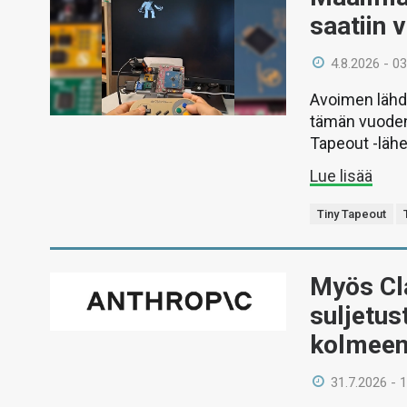
saatiin 
4.8.2026 - 03
Avoimen lähd
tämän vuoden 
Tapeout -lähe
Lue lisää
Tiny Tapeout
Myös Cl
suljetus
kolmeen
31.7.2026 - 