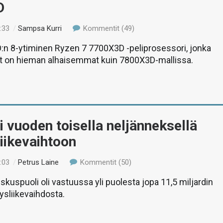
D
:33
/
Sampsa Kurri
Kommentit (49)
:n 8-ytiminen Ryzen 7 7700X3D -peliprosessori, jonka
et on hieman alhaisemmat kuin 7800X3D-mallissa.
 vuoden toisella neljänneksellä
iikevaihtoon
:03
/
Petrus Laine
Kommentit (50)
kuspuoli oli vastuussa yli puolesta jopa 11,5 miljardin
tysliikevaihdosta.