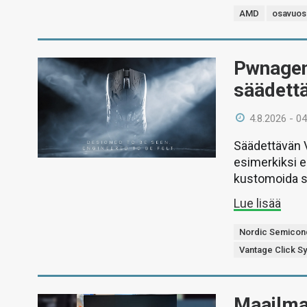
AMD
osavuos
Pwnagen 
säädett
4.8.2026 - 04
Säädettävän V
esimerkiksi e
kustomoida sen
Lue lisää
Nordic Semicon
Vantage Click S
Maailman