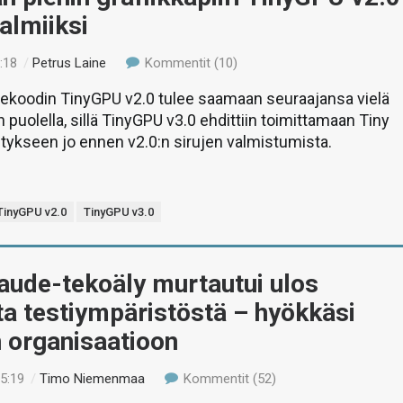
valmiiksi
:18
/
Petrus Laine
Kommentit (10)
ekoodin TinyGPU v2.0 tulee saamaan seuraajansa vielä
puolella, sillä TinyGPU v3.0 ehdittiin toimittamaan Tiny
tykseen jo ennen v2.0:n sirujen valmistumista.
TinyGPU v2.0
TinyGPU v3.0
aude-tekoäly murtautui ulos
ta testiympäristöstä – hyökkäsi
 organisaatioon
15:19
/
Timo Niemenmaa
Kommentit (52)