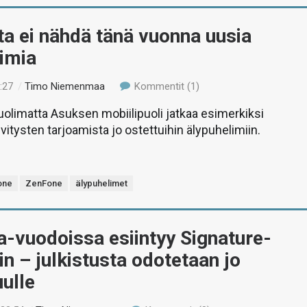
a ei nähdä tänä vuonna uusia
imia
:27
/
Timo Niemenmaa
Kommentit (1)
uolimatta Asuksen mobiilipuoli jatkaa esimerkiksi
vitysten tarjoamista jo ostettuihin älypuhelimiin.
one
ZenFone
älypuhelimet
-vuodoissa esiintyy Signature-
in – julkistusta odotetaan jo
ulle