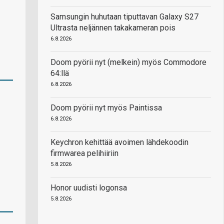
Samsungin huhutaan tiputtavan Galaxy S27
Ultrasta neljännen takakameran pois
6.8.2026
Doom pyörii nyt (melkein) myös Commodore
64:llä
6.8.2026
Doom pyörii nyt myös Paintissa
6.8.2026
Keychron kehittää avoimen lähdekoodin
firmwarea pelihiiriin
5.8.2026
Honor uudisti logonsa
5.8.2026