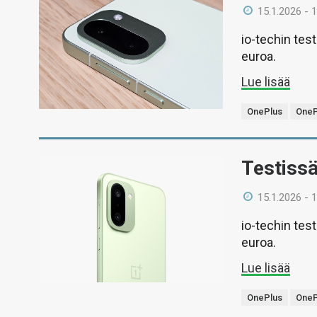
15.1.2026 - 
io-techin tes
euroa.
Lue lisää
OnePlus
OneP
Testiss
15.1.2026 - 
io-techin tes
euroa.
Lue lisää
OnePlus
OneP