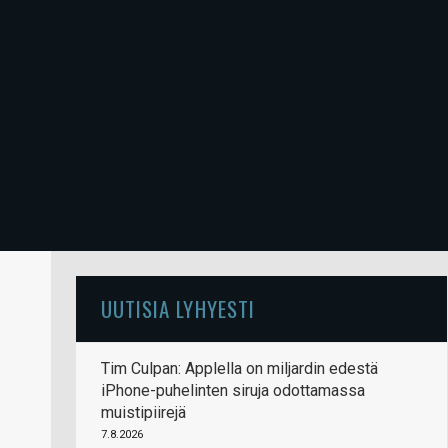
UUTISIA LYHYESTI
Tim Culpan: Applella on miljardin edestä
iPhone-puhelinten siruja odottamassa
muistipiirejä
7.8.2026