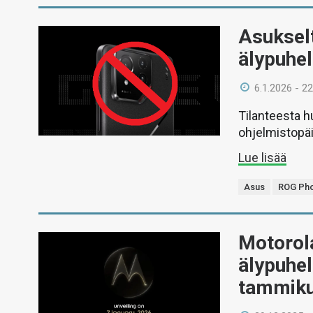
Asukselt
älypuhel
6.1.2026 - 22
Tilanteesta h
ohjelmistopäi
Lue lisää
Asus
ROG Ph
Motorola
älypuhel
tammiku