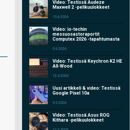
Video: Testissä Audeze
Maxwell 2 -pelikuulokkeet
15.6.2026
Video: io-techin
messuosastoraportit
Computex 2026 -tapahtumasta
3.6.2026
Video: Testissä Keychron K2 HE
All-Wood
13.4.2026
Uusi artikkeli & video: Testissä
Google Pixel 10a
9.3.2026
Video: Testissä Asus ROG
Kithara -pelikuulokkeet
11.2.2026