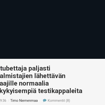
stubettaja paljasti
almistajien lähettävän
taajille normaalia
kykyisempiä testikappaleita
19:36
/
Timo Niemenmaa
Kommentit (8)