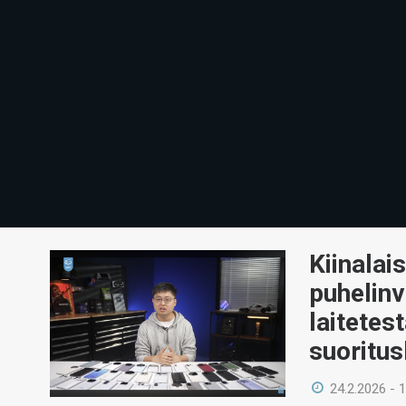
Kiinalai
puhelinv
laitetes
suoritus
24.2.2026 - 