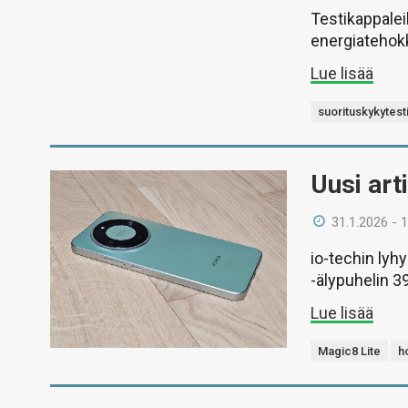
Testikappalei
energiatehokka
Lue lisää
suorituskykytest
Uusi art
31.1.2026 - 
io-techin lyh
-älypuhelin 
Lue lisää
Magic8 Lite
h