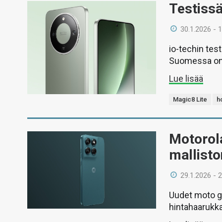
Testiss
30.1.2026 - 
io-techin tes
Suomessa on
Lue lisää
Magic8 Lite
h
Motorola
mallist
29.1.2026 - 
Uudet moto g
hintahaarukk