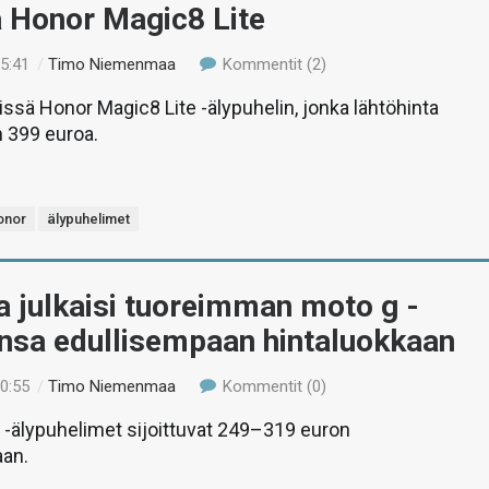
ä Honor Magic8 Lite
15:41
/
Timo Niemenmaa
Kommentit (2)
tissä Honor Magic8 Lite -älypuhelin, jonka lähtöhinta
 399 euroa.
onor
älypuhelimet
 julkaisi tuoreimman moto g -
onsa edullisempaan hintaluokkaan
20:55
/
Timo Niemenmaa
Kommentit (0)
 -älypuhelimet sijoittuvat 249–319 euron
aan.