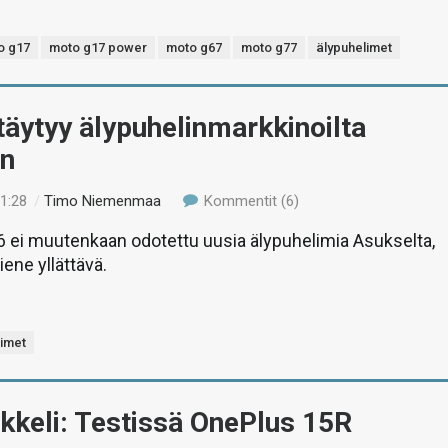
o g17
moto g17 power
moto g67
moto g77
älypuhelimet
äytyy älypuhelinmarkkinoilta
n
21:28
/
Timo Niemenmaa
Kommentit (6)
 ei muutenkaan odotettu uusia älypuhelimia Asukselta,
liene yllättävä.
limet
ikkeli: Testissä OnePlus 15R