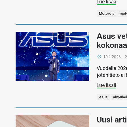
Lue lisää
Motorola
mot
Asus vet
kokonaa
19.1.2026 - 
Vuodelle 2026
joten tieto ei 
Lue lisää
Asus
älypuhe
Uusi art