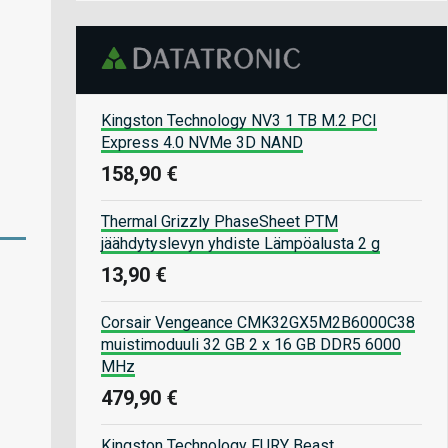
Kingston Technology NV3 1 TB M.2 PCI
Express 4.0 NVMe 3D NAND
158,90 €
Thermal Grizzly PhaseSheet PTM
jäähdytyslevyn yhdiste Lämpöalusta 2 g
13,90 €
Corsair Vengeance CMK32GX5M2B6000C38
muistimoduuli 32 GB 2 x 16 GB DDR5 6000
MHz
479,90 €
Kingston Technology FURY Beast