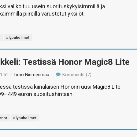
ksi valikoituu usein suorituskykyisimmillä ja
immilla piireillä varustetut yksilöt.
i
älypuhelimet
ikkeli: Testissä Honor Magic8 Lite
11:51
/
Timo Niemenmaa
Kommentit (2)
yessä testissä kiinalaisen Honorin uusi Magic8 Lite
399–449 euron suositushintaan.
onor
älypuhelimet