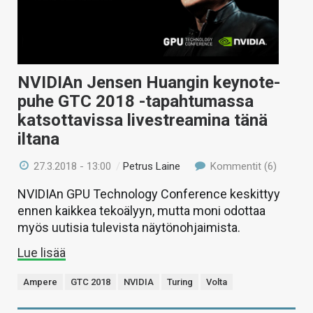
NVIDIAn Jensen Huangin keynote-
puhe GTC 2018 -tapahtumassa
katsottavissa livestreamina tänä
iltana
27.3.2018 - 13:00
/
Petrus Laine
Kommentit (6)
NVIDIAn GPU Technology Conference keskittyy
ennen kaikkea tekoälyyn, mutta moni odottaa
myös uutisia tulevista näytönohjaimista.
Lue lisää
Ampere
GTC 2018
NVIDIA
Turing
Volta