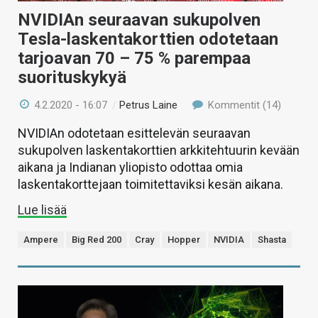
NVIDIAn seuraavan sukupolven
Tesla-laskentakorttien odotetaan
tarjoavan 70 – 75 % parempaa
suorituskykyä
4.2.2020 - 16:07
/
Petrus Laine
Kommentit (14)
NVIDIAn odotetaan esittelevän seuraavan
sukupolven laskentakorttien arkkitehtuurin kevään
aikana ja Indianan yliopisto odottaa omia
laskentakorttejaan toimitettaviksi kesän aikana.
Lue lisää
Ampere
Big Red 200
Cray
Hopper
NVIDIA
Shasta