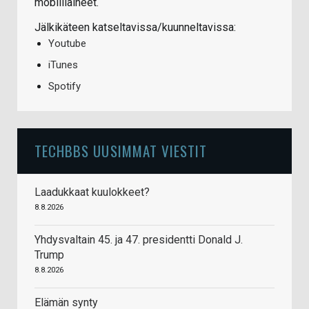
mobiiliaiheet.
Jälkikäteen katseltavissa/kuunneltavissa:
Youtube
iTunes
Spotify
TECHBBS UUSIMMAT VIESTIT
Laadukkaat kuulokkeet?
8.8.2026
Yhdysvaltain 45. ja 47. presidentti Donald J.
Trump
8.8.2026
Elämän synty