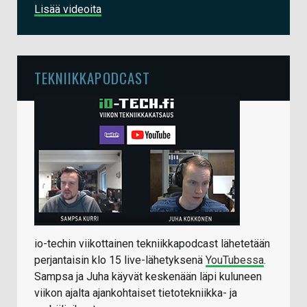
Lisää videoita
TEKNIIKKAPODCAST
io-techin viikottainen tekniikkapodcast lähetetään
perjantaisin klo 15 live-lähetyksenä
YouTubessa
.
Sampsa ja Juha käyvät keskenään läpi kuluneen
viikon ajalta ajankohtaiset tietotekniikka- ja