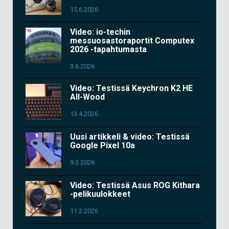
15.6.2026
Video: io-techin
messuosastoraportit Computex
2026 -tapahtumasta
3.6.2026
Video: Testissä Keychron K2 HE
All-Wood
13.4.2026
Uusi artikkeli & video: Testissä
Google Pixel 10a
9.3.2026
Video: Testissä Asus ROG Kithara
-pelikuulokkeet
11.2.2026