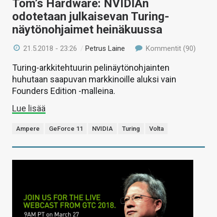
Tom’s Hardware: NVIDIAn
odotetaan julkaisevan Turing-
näytönohjaimet heinäkuussa
21.5.2018 - 23:26
/
Petrus Laine
Kommentit (90)
Turing-arkkitehtuurin pelinäytönohjainten
huhutaan saapuvan markkinoille aluksi vain
Founders Edition -malleina.
Lue lisää
Ampere
GeForce 11
NVIDIA
Turing
Volta