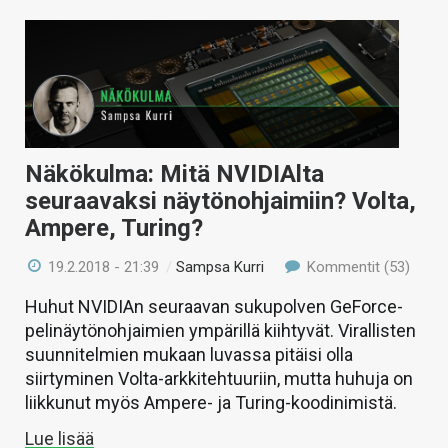
Näkökulma: Mitä NVIDIAlta
seuraavaksi näytönohjaimiin? Volta,
Ampere, Turing?
19.2.2018 - 21:39
/
Sampsa Kurri
Kommentit (53)
Huhut NVIDIAn seuraavan sukupolven GeForce-
pelinäytönohjaimien ympärillä kiihtyvät. Virallisten
suunnitelmien mukaan luvassa pitäisi olla
siirtyminen Volta-arkkitehtuuriin, mutta huhuja on
liikkunut myös Ampere- ja Turing-koodinimistä.
Lue lisää