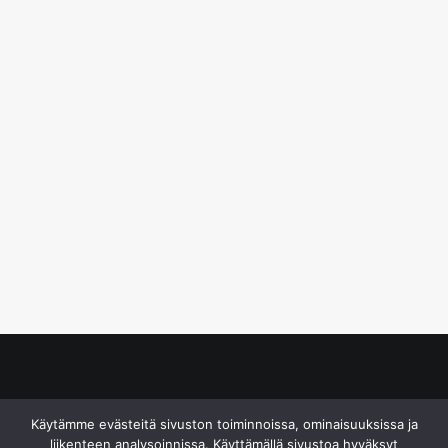
© S&J Media Oy
Käytämme evästeitä sivuston toiminnoissa, ominaisuuksissa ja
liikenteen analysoinnissa. Käyttämällä sivustoa hyväksyt