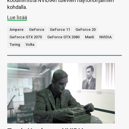
koodinimistä NVIDIAn tulevien näytönohjainten
kohdalla.
Lue lisää
Ampere
GeForce
GeForce 11
GeForce 20
GeForce GTX 2070
GeForce GTX 2080
Manli
NVIDIA
Turing
Volta