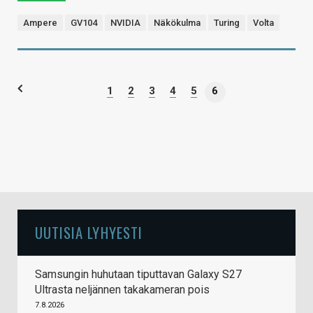
Ampere
GV104
NVIDIA
Näkökulma
Turing
Volta
1
2
3
4
5
6
UUTISIA LYHYESTI
Samsungin huhutaan tiputtavan Galaxy S27
Ultrasta neljännen takakameran pois
7.8.2026