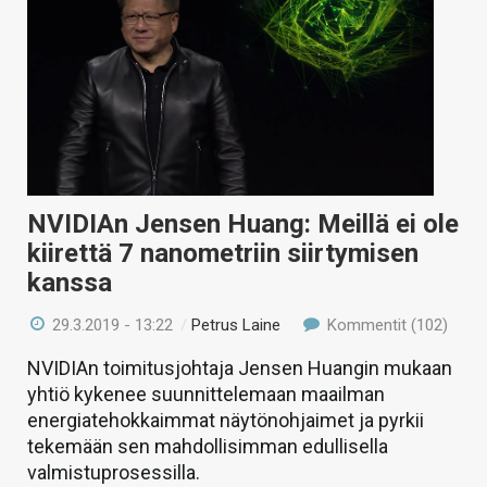
NVIDIAn Jensen Huang: Meillä ei ole
kiirettä 7 nanometriin siirtymisen
kanssa
29.3.2019 - 13:22
/
Petrus Laine
Kommentit (102)
NVIDIAn toimitusjohtaja Jensen Huangin mukaan
yhtiö kykenee suunnittelemaan maailman
energiatehokkaimmat näytönohjaimet ja pyrkii
tekemään sen mahdollisimman edullisella
valmistuprosessilla.