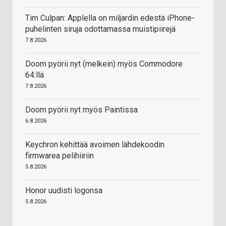
Tim Culpan: Applella on miljardin edestä iPhone-
puhelinten siruja odottamassa muistipiirejä
7.8.2026
Doom pyörii nyt (melkein) myös Commodore
64:llä
7.8.2026
Doom pyörii nyt myös Paintissa
6.8.2026
Keychron kehittää avoimen lähdekoodin
firmwarea pelihiiriin
5.8.2026
Honor uudisti logonsa
5.8.2026