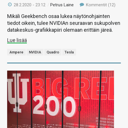
28.2.2020 - 23:12
/
Petrus Laine
Kommentit (12)
Mikäli Geekbench osaa lukea näytönohjainten
tiedot oikein, tulee NVIDIAn seuraavan sukupolven
datakeskus-grafiikkapiiri olemaan erittäin järeä.
Lue lisää
Ampere
NVIDIA
Quadro
Tesla