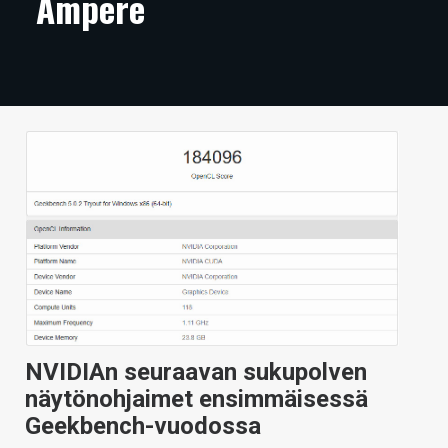
Ampere
ARTIKKELIT
VIDEOT
TECHBBS
TIETOA
HINTA.FI
KAUPPA
VAIHDA TEEMA
NVIDIAn seuraavan sukupolven
HAKU
näytönohjaimet ensimmäisessä
Geekbench-vuodossa