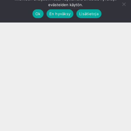
evästeiden käytön.
Ok
En hyväksy
Lisätietoja
;