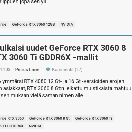
iippuen jopa sen yli.
rce
GeForce RTX 3060 12GB
NVIDIA
julkaisi uudet GeForce RTX 3060 8
TX 3060 Ti GDDR6X -mallit
 14:03
/
Petrus Laine
Kommentit (27)
 ymmärsi RTX 4080 12 Gt- ja 16 Gt -versioiden erojen
asiakkaat, RTX 3060 8 Gt:n leikattu muistikaista mahtuu
ksen mukaan vielä saman nimen alle.
rce RTX 3060
GeForce RTX 3060 8 Gt
GeForce RTX 3060 Ti
60 Ti GDDR6X
NVIDIA