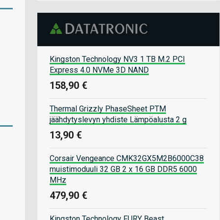
Kingston Technology NV3 1 TB M.2 PCI
Express 4.0 NVMe 3D NAND
158,90 €
Thermal Grizzly PhaseSheet PTM
jäähdytyslevyn yhdiste Lämpöalusta 2 g
13,90 €
Corsair Vengeance CMK32GX5M2B6000C38
muistimoduuli 32 GB 2 x 16 GB DDR5 6000
MHz
479,90 €
Kingston Technology FURY Beast