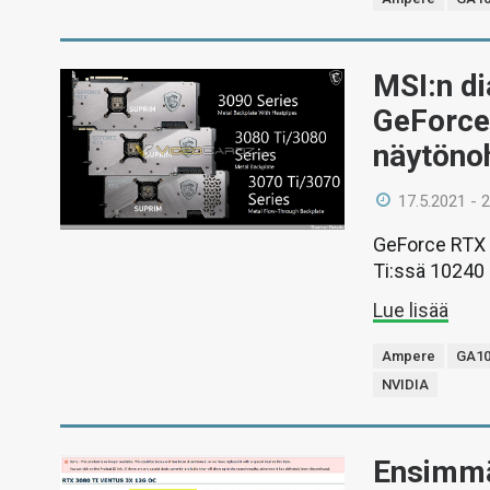
MSI:n d
GeForce 
näytöno
17.5.2021 - 
GeForce RTX 
Ti:ssä 10240
Lue lisää
Ampere
GA10
NVIDIA
Ensimmäi