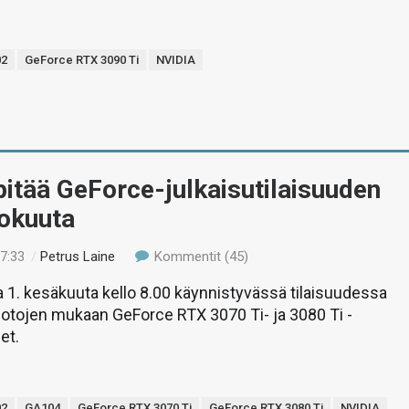
02
GeForce RTX 3090 Ti
NVIDIA
itää GeForce-julkaisutilaisuuden
kokuuta
17:33
/
Petrus Laine
Kommentit (45)
1. kesäkuuta kello 8.00 käynnistyvässä tilaisuudessa
uotojen mukaan GeForce RTX 3070 Ti- ja 3080 Ti -
et.
02
GA104
GeForce RTX 3070 Ti
GeForce RTX 3080 Ti
NVIDIA