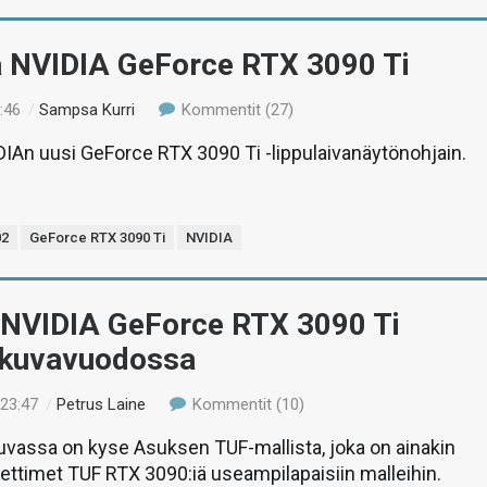
ä NVIDIA GeForce RTX 3090 Ti
:46
/
Sampsa Kurri
Kommentit (27)
IAn uusi GeForce RTX 3090 Ti -lippulaivanäytönohjain.
02
GeForce RTX 3090 Ti
NVIDIA
 NVIDIA GeForce RTX 3090 Ti
y kuvavuodossa
 23:47
/
Petrus Laine
Kommentit (10)
vassa on kyse Asuksen TUF-mallista, joka on ainakin
lettimet TUF RTX 3090:iä useampilapaisiin malleihin.