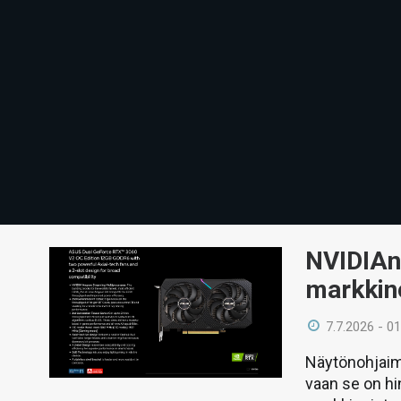
NVIDIAn
markkino
7.7.2026 - 01
Näytönohjaime
vaan se on hi