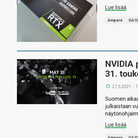
Lue lisää
Ampere
GA1
NVIDIA p
31. tou
27.5.2021 - 
Suomen aikaa 
julkaistaan v
näytönohjaim
Lue lisää
Ampere
GA1