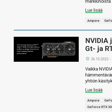
markkinoista r
Lue lisää
Ampere
GeFo
NVIDIA 
Gt- ja R
26.10.2022 -
Vaikka NVIDIA
hämmentävän 
yhtiön käsity
Lue lisää
Ampere
GeFo
GeForce RTX 30