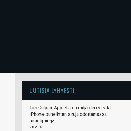
UUTISIA LYHYESTI
Tim Culpan: Applella on miljardin edestä
iPhone-puhelinten siruja odottamassa
muistipiirejä
7.8.2026