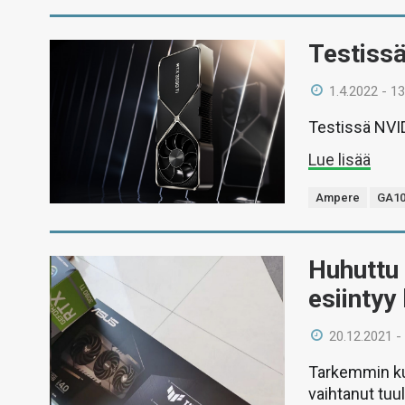
Testiss
1.4.2022 - 13
Testissä NVID
Lue lisää
Ampere
GA1
Huhuttu
esiinty
20.12.2021 -
Tarkemmin ku
vaihtanut tuu