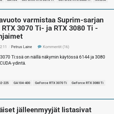
iavuoto varmistaa Suprim-sarjan
RTX 3070 Ti- ja RTX 3080 Ti -
hjaimet
22:11
/
Petrus Laine
Kommentit (16)
3070 Ti:ssä on näillä näkymin käytössä 6144 ja 3080
 CUDA-ydintä.
2-225
GA104-400
GeForce RTX 3070 Ti
GeForce RTX 3080 Ti
set jälleenmyyjät listasivat