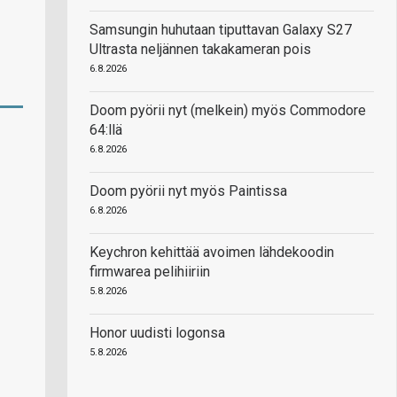
Samsungin huhutaan tiputtavan Galaxy S27
Ultrasta neljännen takakameran pois
6.8.2026
Doom pyörii nyt (melkein) myös Commodore
64:llä
6.8.2026
Doom pyörii nyt myös Paintissa
6.8.2026
Keychron kehittää avoimen lähdekoodin
firmwarea pelihiiriin
5.8.2026
Honor uudisti logonsa
5.8.2026