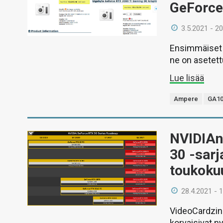
GeForce
3.5.2021 - 20
Ensimmäiset h
ne on asetett
Lue lisää
Ampere
GA10
NVIDIAn
30 -sarj
toukoku
28.4.2021 - 
VideoCardzin 
korvaisivat n