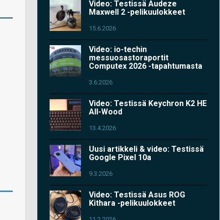
Video: Testissä Audeze
Maxwell 2 -pelikuulokkeet
15.6.2026
Video: io-techin
messuosastoraportit
Computex 2026 -tapahtumasta
3.6.2026
Video: Testissä Keychron K2 HE
All-Wood
13.4.2026
Uusi artikkeli & video: Testissä
Google Pixel 10a
9.3.2026
Video: Testissä Asus ROG
Kithara -pelikuulokkeet
11.2.2026