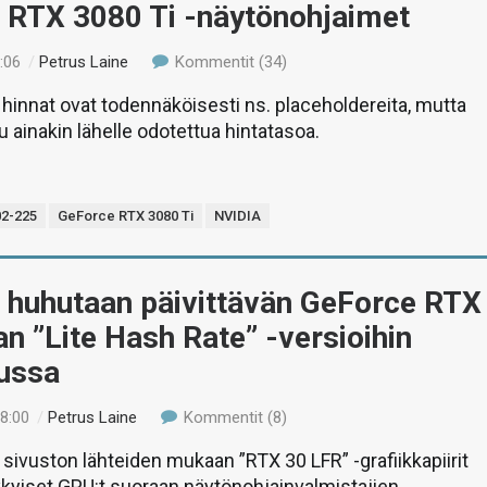
 RTX 3080 Ti -näytönohjaimet
:06
/
Petrus Laine
Kommentit (34)
innat ovat todennäköisesti ns. placeholdereita, mutta
u ainakin lähelle odotettua hintatasoa.
2-225
GeForce RTX 3080 Ti
NVIDIA
 huhutaan päivittävän GeForce RTX
an ”Lite Hash Rate” -versioihin
ussa
18:00
/
Petrus Laine
Kommentit (8)
sivuston lähteiden mukaan ”RTX 30 LFR” -grafiikkapiirit
ykyiset GPU:t suoraan näytönohjainvalmistajien