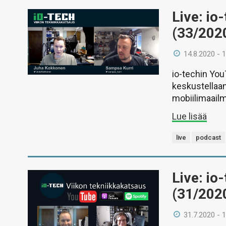
Live: io
(33/202
14.8.2020 - 
io-techin Yo
keskustellaan
mobiilimaail
Lue lisää
live
podcast
Live: io
(31/202
31.7.2020 - 