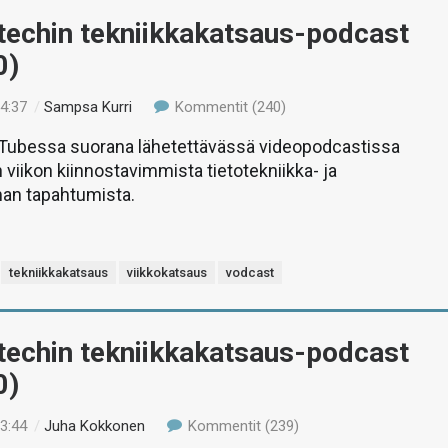
-techin tekniikkakatsaus-podcast
0)
14:37
/
Sampsa Kurri
Kommentit (240)
uTubessa suorana lähetettävässä videopodcastissa
 viikon kiinnostavimmista tietotekniikka- ja
man tapahtumista.
tekniikkakatsaus
viikkokatsaus
vodcast
-techin tekniikkakatsaus-podcast
0)
13:44
/
Juha Kokkonen
Kommentit (239)