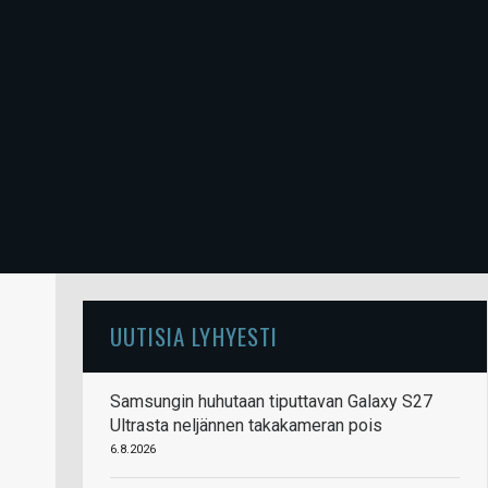
UUTISIA LYHYESTI
Samsungin huhutaan tiputtavan Galaxy S27
Ultrasta neljännen takakameran pois
6.8.2026