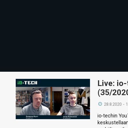
Live: io
(35/202
28.8.2020 - 
io-techin Yo
keskustellaan