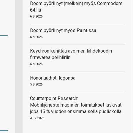
Doom pyörii nyt (melkein) myös Commodore
64:llä
6.8.2026
Doom pyörii nyt myös Paintissa
6.8.2026
Keychron kehittää avoimen lähdekoodin
firmwarea pelihiiriin
5.8.2026
Honor uudisti logonsa
5.8.2026
Counterpoint Research:
Mobiilijärjestelmäpiirien toimitukset laskivat
jopa 15 % vuoden ensimmäisellä puoliskolla
31.7.2026