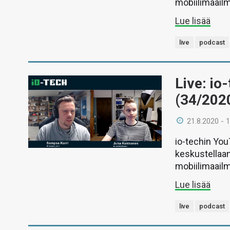
mobiilimaail
Lue lisää
live
podcast
Live: io
(34/202
21.8.2020 - 
io-techin Yo
keskustellaan
mobiilimaail
Lue lisää
live
podcast