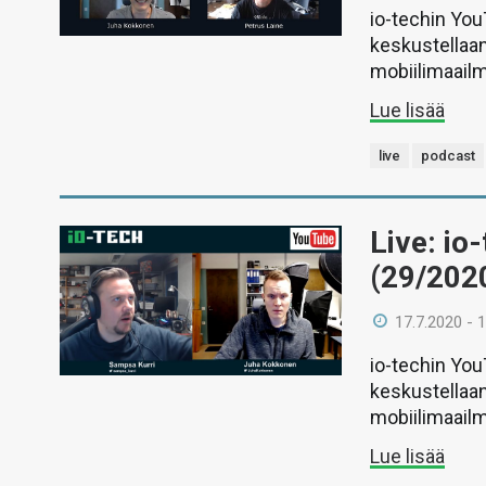
io-techin Yo
keskustellaan
mobiilimaail
Lue lisää
live
podcast
Live: io
(29/202
17.7.2020 - 
io-techin Yo
keskustellaan
mobiilimaail
Lue lisää