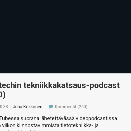
-techin tekniikkakatsaus-podcast
0)
10:38
/
Juha Kokkonen
Kommentit (240)
uTubessa suorana lähetettävässä videopodcastissa
 viikon kiinnostavimmista tietotekniikka- ja