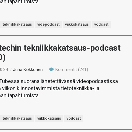
man tapahtumista.
tekniikkakatsaus
videpodcast
viikkokatsaus
vodcast
-techin tekniikkakatsaus-podcast
0)
10:34
/
Juha Kokkonen
Kommentit (241)
uTubessa suorana lähetettävässä videopodcastissa
 viikon kiinnostavimmista tietotekniikka- ja
man tapahtumista.
tekniikkakatsaus
viikkokatsaus
vodcast