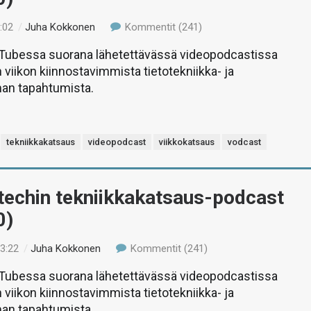
:02
/
Juha Kokkonen
Kommentit (241)
uTubessa suorana lähetettävässä videopodcastissa
 viikon kiinnostavimmista tietotekniikka- ja
man tapahtumista.
tekniikkakatsaus
videopodcast
viikkokatsaus
vodcast
-techin tekniikkakatsaus-podcast
0)
13:22
/
Juha Kokkonen
Kommentit (241)
uTubessa suorana lähetettävässä videopodcastissa
 viikon kiinnostavimmista tietotekniikka- ja
man tapahtumista.