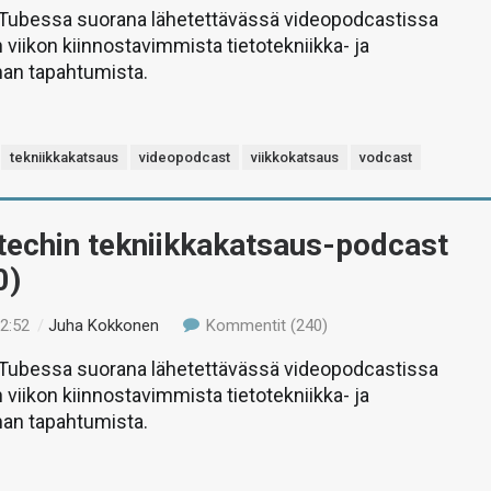
uTubessa suorana lähetettävässä videopodcastissa
 viikon kiinnostavimmista tietotekniikka- ja
man tapahtumista.
tekniikkakatsaus
videopodcast
viikkokatsaus
vodcast
-techin tekniikkakatsaus-podcast
0)
12:52
/
Juha Kokkonen
Kommentit (240)
uTubessa suorana lähetettävässä videopodcastissa
 viikon kiinnostavimmista tietotekniikka- ja
man tapahtumista.