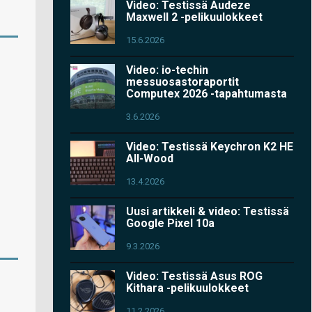
Video: Testissä Audeze
Maxwell 2 -pelikuulokkeet
15.6.2026
Video: io-techin
messuosastoraportit
Computex 2026 -tapahtumasta
3.6.2026
Video: Testissä Keychron K2 HE
All-Wood
13.4.2026
Uusi artikkeli & video: Testissä
Google Pixel 10a
9.3.2026
Video: Testissä Asus ROG
Kithara -pelikuulokkeet
11.2.2026