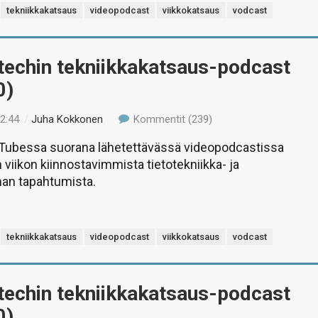
tekniikkakatsaus
videopodcast
viikkokatsaus
vodcast
-techin tekniikkakatsaus-podcast
0)
12:44
/
Juha Kokkonen
Kommentit (239)
uTubessa suorana lähetettävässä videopodcastissa
 viikon kiinnostavimmista tietotekniikka- ja
man tapahtumista.
tekniikkakatsaus
videopodcast
viikkokatsaus
vodcast
-techin tekniikkakatsaus-podcast
0)