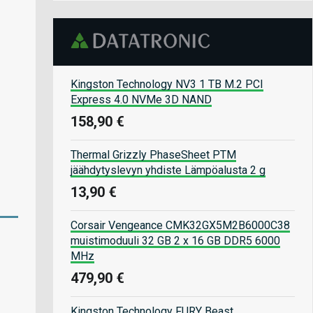
Kingston Technology NV3 1 TB M.2 PCI
Express 4.0 NVMe 3D NAND
158,90 €
Thermal Grizzly PhaseSheet PTM
jäähdytyslevyn yhdiste Lämpöalusta 2 g
13,90 €
Corsair Vengeance CMK32GX5M2B6000C38
muistimoduuli 32 GB 2 x 16 GB DDR5 6000
MHz
479,90 €
Kingston Technology FURY Beast