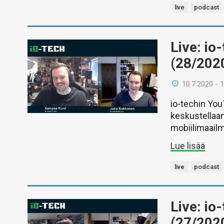
live
podcast
Live: io
(28/202
10.7.2020 - 
io-techin Yo
keskustellaan
mobiilimaail
Lue lisää
live
podcast
Live: io
(27/202