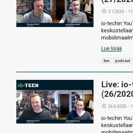
3.7.2020 - 11
io-techin Yo
keskustellaan
mobiilimaail
Lue lisää
live
podcast
Live: io
(26/202
26.6.2020 - 
io-techin Yo
keskustellaan
mobiilimaail