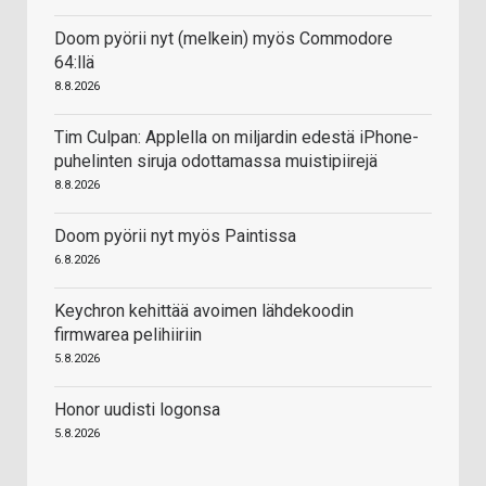
Doom pyörii nyt (melkein) myös Commodore
64:llä
8.8.2026
Tim Culpan: Applella on miljardin edestä iPhone-
puhelinten siruja odottamassa muistipiirejä
8.8.2026
Doom pyörii nyt myös Paintissa
6.8.2026
Keychron kehittää avoimen lähdekoodin
firmwarea pelihiiriin
5.8.2026
Honor uudisti logonsa
5.8.2026