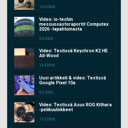
15.6.2026
Video: io-techin
messuosastoraportit Computex
2026 -tapahtumasta
3.6.2026
Video: Testissä Keychron K2 HE
All-Wood
13.4.2026
Uusi artikkeli & video: Testissä
Google Pixel 10a
9.3.2026
Video: Testissä Asus ROG Kithara
-pelikuulokkeet
11.2.2026