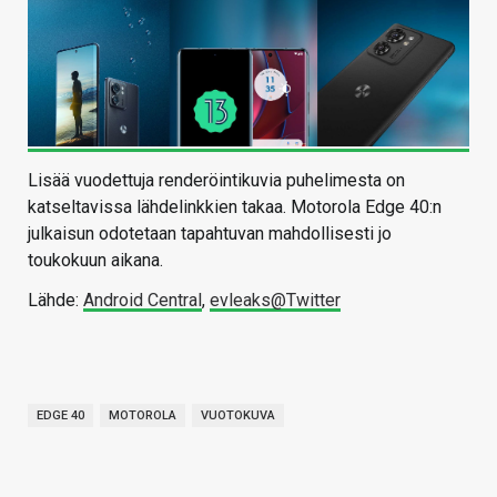
Lisää vuodettuja renderöintikuvia puhelimesta on
katseltavissa lähdelinkkien takaa. Motorola Edge 40:n
julkaisun odotetaan tapahtuvan mahdollisesti jo
toukokuun aikana.
Lähde:
Android Central
,
evleaks@Twitter
EDGE 40
MOTOROLA
VUOTOKUVA