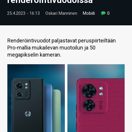
ARTIKKELIT
25.4.2023 - 16:13
Oskari Manninen
Mobiili
0
VIDEOT
TECHBBS
Renderöintivuodot paljastavat peruspiirteiltään
TIETOA
Pro-mallia mukailevan muotoilun ja 50
megapikselin kameran.
HINTA.FI
KAUPPA
VAIHDA TEEMA
HAKU