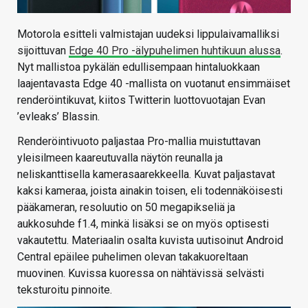
Motorola esitteli valmistajan uudeksi lippulaivamalliksi
sijoittuvan
Edge 40 Pro -älypuhelimen huhtikuun alussa
.
Nyt mallistoa pykälän edullisempaan hintaluokkaan
laajentavasta Edge 40 -mallista on vuotanut ensimmäiset
renderöintikuvat, kiitos Twitterin luottovuotajan Evan
’evleaks’ Blassin.
Renderöintivuoto paljastaa Pro-mallia muistuttavan
yleisilmeen kaareutuvalla näytön reunalla ja
neliskanttisella kamerasaarekkeella. Kuvat paljastavat
kaksi kameraa, joista ainakin toisen, eli todennäköisesti
pääkameran, resoluutio on 50 megapikseliä ja
aukkosuhde f1.4, minkä lisäksi se on myös optisesti
vakautettu. Materiaalin osalta kuvista uutisoinut Android
Central epäilee puhelimen olevan takakuoreltaan
muovinen. Kuvissa kuoressa on nähtävissä selvästi
teksturoitu pinnoite.