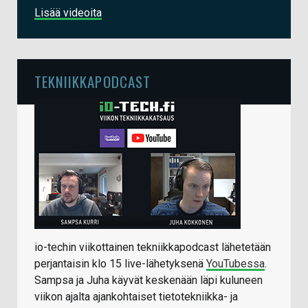
Lisää videoita
TEKNIIKKAPODCAST
io-techin viikottainen tekniikkapodcast lähetetään
perjantaisin klo 15 live-lähetyksenä
YouTubessa
.
Sampsa ja Juha käyvät keskenään läpi kuluneen
viikon ajalta ajankohtaiset tietotekniikka- ja