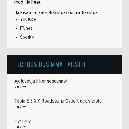
mobiiliaiheet.
Jälkikäteen katseltavissa/kuunneltavissa:
Youtube
iTunes
Spotify
TECHBBS UUSIMMAT VIESTIT
Ajotavat ja liikennesäännöt
9.8.2026
Tesla S,3,X,Y, Roadster ja Cybertruck yleistä
9.8.2026
Pyöräily
9.8.2026