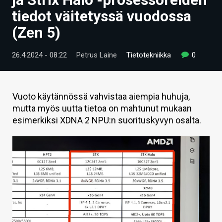
ARTIKKELIT
tiedot väitetyssä vuodossa
(Zen 5)
VIDEOT
TECHBBS
26.4.2024 - 08:22
Petrus Laine
Tietotekniikka
0
TIETOA
HINTA.FI
Vuoto käytännössä vahvistaa aiempia huhuja,
mutta myös uutta tietoa on mahtunut mukaan
KAUPPA
esimerkiksi XDNA 2 NPU:n suorituskyvyn osalta.
VAIHDA TEEMA
HAKU