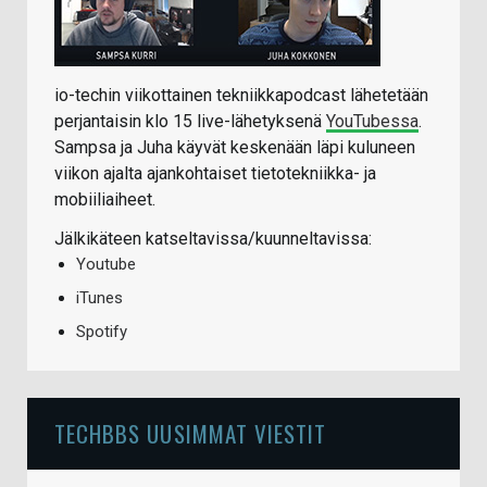
io-techin viikottainen tekniikkapodcast lähetetään
perjantaisin klo 15 live-lähetyksenä
YouTubessa
.
Sampsa ja Juha käyvät keskenään läpi kuluneen
viikon ajalta ajankohtaiset tietotekniikka- ja
mobiiliaiheet.
Jälkikäteen katseltavissa/kuunneltavissa:
Youtube
iTunes
Spotify
TECHBBS UUSIMMAT VIESTIT