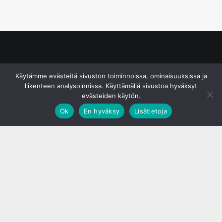
© S&J Media Oy
Käytämme evästeitä sivuston toiminnoissa, ominaisuuksissa ja
liikenteen analysoinnissa. Käyttämällä sivustoa hyväksyt
evästeiden käytön.
Ok
En hyväksy
Lisätietoja
;