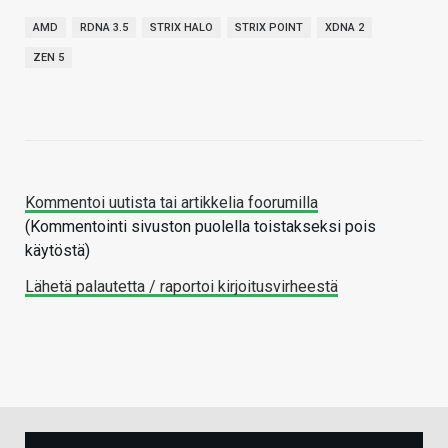
AMD
RDNA 3.5
STRIX HALO
STRIX POINT
XDNA 2
ZEN 5
Kommentoi uutista tai artikkelia foorumilla
(Kommentointi sivuston puolella toistakseksi pois
käytöstä)
Lähetä palautetta / raportoi kirjoitusvirheestä