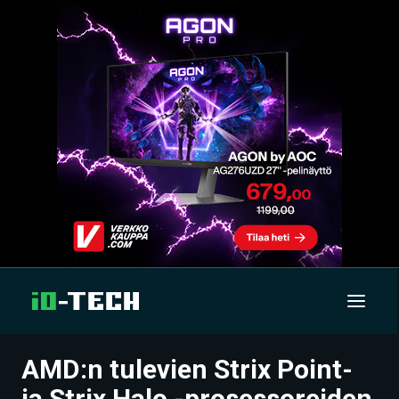
AMD:n tulevien Strix Point-
UUTISET
ja Strix Halo -prosessoreiden