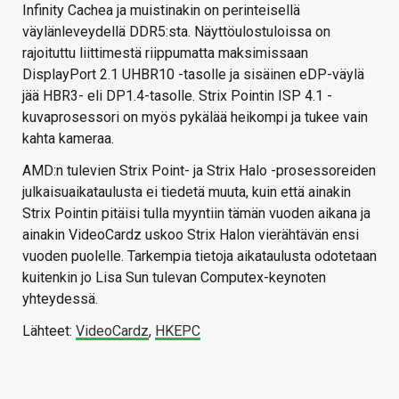
Infinity Cachea ja muistinakin on perinteisellä
väylänleveydellä DDR5:sta. Näyttöulostuloissa on
rajoituttu liittimestä riippumatta maksimissaan
DisplayPort 2.1 UHBR10 -tasolle ja sisäinen eDP-väylä
jää HBR3- eli DP1.4-tasolle. Strix Pointin ISP 4.1 -
kuvaprosessori on myös pykälää heikompi ja tukee vain
kahta kameraa.
AMD:n tulevien Strix Point- ja Strix Halo -prosessoreiden
julkaisuaikataulusta ei tiedetä muuta, kuin että ainakin
Strix Pointin pitäisi tulla myyntiin tämän vuoden aikana ja
ainakin VideoCardz uskoo Strix Halon vierähtävän ensi
vuoden puolelle. Tarkempia tietoja aikataulusta odotetaan
kuitenkin jo Lisa Sun tulevan Computex-keynoten
yhteydessä.
Lähteet:
VideoCardz
,
HKEPC