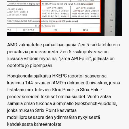
AMD valmistelee parhaillaan uusia Zen 5 -arkkitehtuuriin
perustuvia prosessoreita. Zen 5 -sukupolvessa on
luvassa vihdoin myös ns. ”järeä APU-piiri”, jollaista on
odotettu jo pidempään.
Hongkongilaisjulkaisu HKEPC raportoi saaneensa
käsiinsä 144-sivuisen AMD:n dokumenttinivaskan, jossa
listataan mm. tulevien Strix Point- ja Strix Halo -
prosessoreiden tekniset ominaisuudet. Vuoto antaa
samalla oman tukensa aiemmalle Geekbench-vuodolle,
jonka mukaan Strix Point kasvattaa
mobiiliprosessoreiden ydinmäärän nykyisestä
kahdeksasta kahteentoista