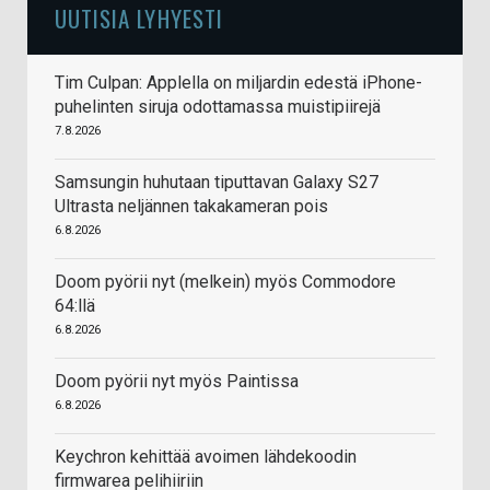
UUTISIA LYHYESTI
Tim Culpan: Applella on miljardin edestä iPhone-
puhelinten siruja odottamassa muistipiirejä
7.8.2026
Samsungin huhutaan tiputtavan Galaxy S27
Ultrasta neljännen takakameran pois
6.8.2026
Doom pyörii nyt (melkein) myös Commodore
64:llä
6.8.2026
Doom pyörii nyt myös Paintissa
6.8.2026
Keychron kehittää avoimen lähdekoodin
firmwarea pelihiiriin