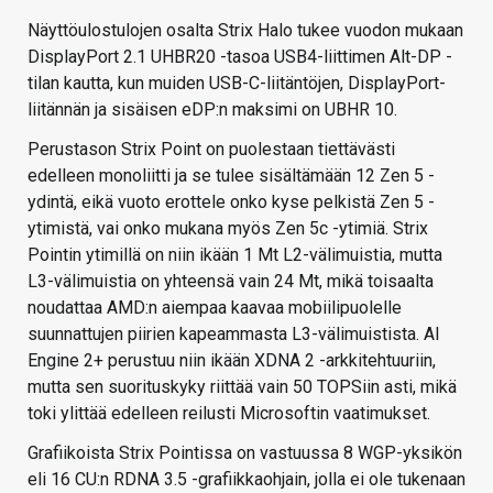
Näyttöulostulojen osalta Strix Halo tukee vuodon mukaan
DisplayPort 2.1 UHBR20 -tasoa USB4-liittimen Alt-DP -
tilan kautta, kun muiden USB-C-liitäntöjen, DisplayPort-
liitännän ja sisäisen eDP:n maksimi on UBHR 10.
Perustason Strix Point on puolestaan tiettävästi
edelleen monoliitti ja se tulee sisältämään 12 Zen 5 -
ydintä, eikä vuoto erottele onko kyse pelkistä Zen 5 -
ytimistä, vai onko mukana myös Zen 5c -ytimiä. Strix
Pointin ytimillä on niin ikään 1 Mt L2-välimuistia, mutta
L3-välimuistia on yhteensä vain 24 Mt, mikä toisaalta
noudattaa AMD:n aiempaa kaavaa mobiilipuolelle
suunnattujen piirien kapeammasta L3-välimuistista. AI
Engine 2+ perustuu niin ikään XDNA 2 -arkkitehtuuriin,
mutta sen suorituskyky riittää vain 50 TOPSiin asti, mikä
toki ylittää edelleen reilusti Microsoftin vaatimukset.
Grafiikoista Strix Pointissa on vastuussa 8 WGP-yksikön
eli 16 CU:n RDNA 3.5 -grafiikkaohjain, jolla ei ole tukenaan