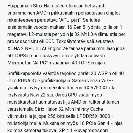
Huippumalli Strix Halo tulee olemaan tiettävästi
ensimmäinen AMD:n pikkusiruihin pohjautuvaan chiplet-
rakenteeseen perustuva ”APU-piiri”. Se tulee
sisältämään vuodon mukaan 16 Zen 5 -ydintä, joilla on 1
megatavu L2-muistia per ydin ja 32 Mt L3-välimuistia per
prosessorisiru eli CCD. Tekoälytehtävissä avustava
XDNA 2 NPU eli AI Engine 2+ tarjoaa parhaimmillaan jopa
60 TOPSin suorituskyvyn, eli se ylittää selvästi
Microsoftin ”AI PC”:n vaatiman 40 TOPSin rajan.
Grafiikkapuolella vääntöä tarjoilee peräti 20 WGP:n eli 40
CU:n RDNA 3.5 -grafiikkaohjain. Saman verran WGP-
yksiköitä löytyy esimerkiksi Radeon RX 6750 XT:stä
löytyvästä Navi 22:sta. Järeä GPU vaatii myös
muistikaistaa huomattavasti ja AMD on ratkonut tämän
varustamalla Strix Halon 32 Mt:n Infinity Cache -
välimuistilla ja jopa 256-bittisellä LPDDR5X-8000 -
muistiohjaimella. Mukana on myös 16 PCIe Gen 4 -linjaa,
kolmea kameraa tukeva ISP 4.1 -kuvaprosessori.