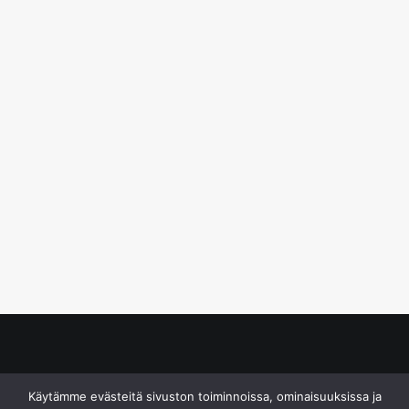
© S&J Media Oy
Käytämme evästeitä sivuston toiminnoissa, ominaisuuksissa ja