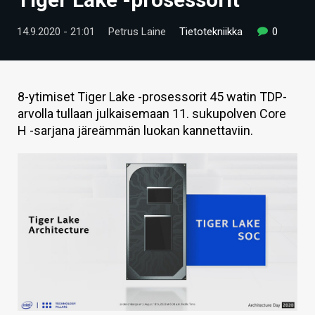
ARTIKKELIT
14.9.2020 - 21:01
Petrus Laine
Tietotekniikka
0
VIDEOT
TECHBBS
8-ytimiset Tiger Lake -prosessorit 45 watin TDP-
TIETOA
arvolla tullaan julkaisemaan 11. sukupolven Core
H -sarjana järeämmän luokan kannettaviin.
HINTA.FI
KAUPPA
VAIHDA TEEMA
HAKU