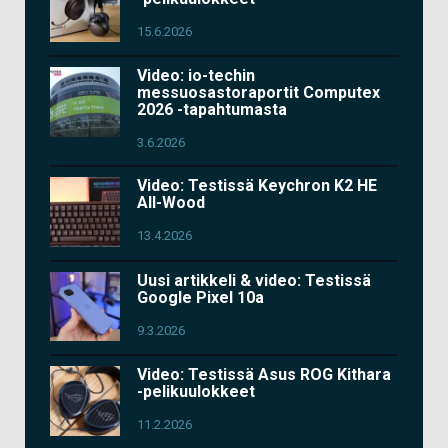
15.6.2026
Video: io-techin
messuosastoraportit Computex
2026 -tapahtumasta
3.6.2026
Video: Testissä Keychron K2 HE
All-Wood
13.4.2026
Uusi artikkeli & video: Testissä
Google Pixel 10a
9.3.2026
Video: Testissä Asus ROG Kithara
-pelikuulokkeet
11.2.2026