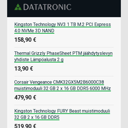
Kingston Technology NV3 1 TB M.2 PCI Express
4.0 NVMe 3D NAND
158,90 €
Thermal Grizzly PhaseSheet PTM jäähdytyslevyn
yhdiste Lämpöalusta 2 g
13,90 €
Corsair Vengeance CMK32GX5M2B6000C38
muistimoduuli 32 GB 2 x 16 GB DDR5 6000 MHz
479,90 €
Kingston Technology FURY Beast muistimoduuli
32 GB 2 x 16 GB DDR5
519,90 €