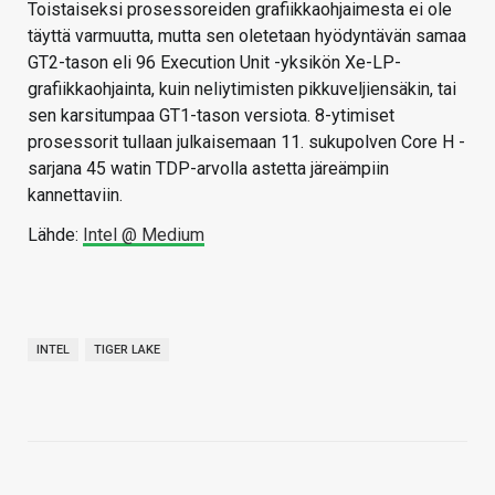
Toistaiseksi prosessoreiden grafiikkaohjaimesta ei ole
täyttä varmuutta, mutta sen oletetaan hyödyntävän samaa
GT2-tason eli 96 Execution Unit -yksikön Xe-LP-
grafiikkaohjainta, kuin neliytimisten pikkuveljiensäkin, tai
sen karsitumpaa GT1-tason versiota. 8-ytimiset
prosessorit tullaan julkaisemaan 11. sukupolven Core H -
sarjana 45 watin TDP-arvolla astetta järeämpiin
kannettaviin.
Lähde:
Intel @ Medium
INTEL
TIGER LAKE