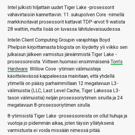
Intel julkisti hiljattain uudet Tiger Lake -prosessorit
vähävirtaisiin kannettaviin. 11. sukupolven Core -nimellä
markkinoitavat prosessorit kattavat TDP-arvot 9 watista
28 wattiin, mutta lisää on luvassa lähitulevaisuudessa.
Intelin Client Computing Groupin varajohtaja Boyd
Phelpsin kirjoittamasta blogista on löydetty yli viikko sen
julkaisun jälkeen varmistus järeämmistä Tiger Lake -
prosessoreista. Viitteen huomasi ensimmäisenä
Tom’s
Hardware
. Willow Cove -ytimien välimuisteja
käsittelevässä kappaleessa mainitaan, että yhdellä
ytimellä on pääsy parhaimmillaan 12 megatavuun L3-
välimuistia (LLC, Last Level Cache, Tiger Lakessa L3-
tason välimuistia) neljän prosessoriytimen siruilla ja 24
megatavuun 8-prosessoriytimen sirulla.
8-ytimisistä Tiger Lake -prosessoreista on ollut huhuja ja
vuotoja jo pidemmän aikaa, joten täysin yllätyksenä
varmistusta ei voida missään nimessä pitää.