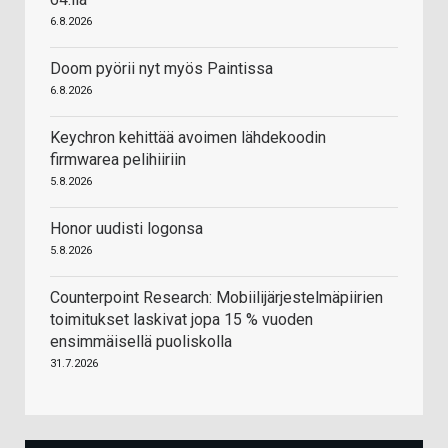
6.8.2026
Doom pyörii nyt myös Paintissa
6.8.2026
Keychron kehittää avoimen lähdekoodin
firmwarea pelihiiriin
5.8.2026
Honor uudisti logonsa
5.8.2026
Counterpoint Research: Mobiilijärjestelmäpiirien
toimitukset laskivat jopa 15 % vuoden
ensimmäisellä puoliskolla
31.7.2026