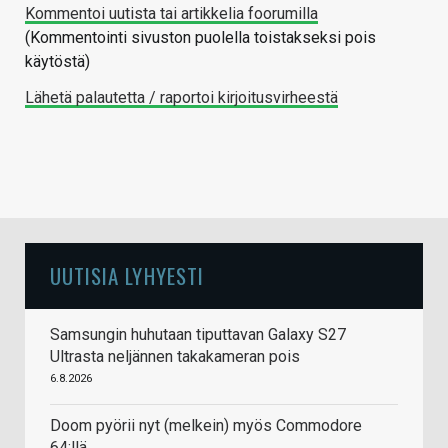
Kommentoi uutista tai artikkelia foorumilla
(Kommentointi sivuston puolella toistakseksi pois
käytöstä)
Lähetä palautetta / raportoi kirjoitusvirheestä
UUTISIA LYHYESTI
Samsungin huhutaan tiputtavan Galaxy S27
Ultrasta neljännen takakameran pois
6.8.2026
Doom pyörii nyt (melkein) myös Commodore
64:llä