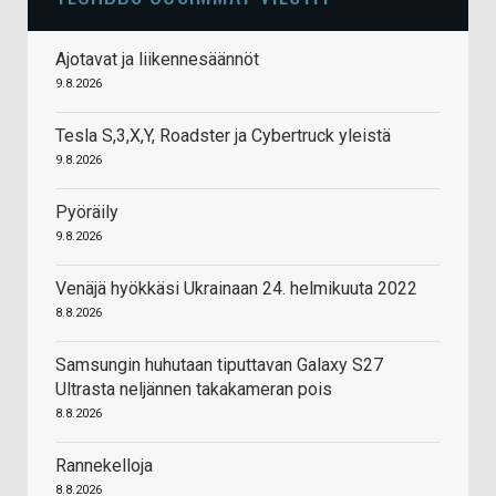
Ajotavat ja liikennesäännöt
9.8.2026
Tesla S,3,X,Y, Roadster ja Cybertruck yleistä
9.8.2026
Pyöräily
9.8.2026
Venäjä hyökkäsi Ukrainaan 24. helmikuuta 2022
8.8.2026
Samsungin huhutaan tiputtavan Galaxy S27
Ultrasta neljännen takakameran pois
8.8.2026
Rannekelloja
8.8.2026