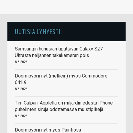
UUTISIA LYHYESTI
Samsungin huhutaan tiputtavan Galaxy S27
Ultrasta neljännen takakameran pois
8.8.2026
Doom pyörii nyt (melkein) myös Commodore
64:llä
8.8.2026
Tim Culpan: Applella on miljardin edestä iPhone-
puhelinten siruja odottamassa muistipiirejä
8.8.2026
Doom pyörii nyt myös Paintissa