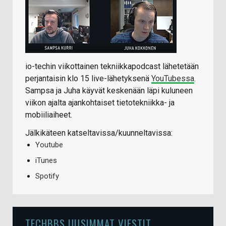
io-techin viikottainen tekniikkapodcast lähetetään
perjantaisin klo 15 live-lähetyksenä
YouTubessa
.
Sampsa ja Juha käyvät keskenään läpi kuluneen
viikon ajalta ajankohtaiset tietotekniikka- ja
mobiiliaiheet.
Jälkikäteen katseltavissa/kuunneltavissa:
Youtube
iTunes
Spotify
TECHBBS UUSIMMAT VIESTIT