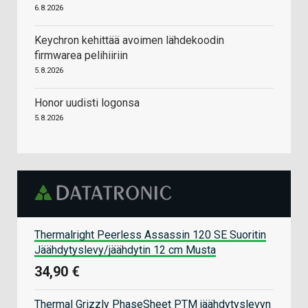
6.8.2026
Keychron kehittää avoimen lähdekoodin
firmwarea pelihiiriin
5.8.2026
Honor uudisti logonsa
5.8.2026
Thermalright Peerless Assassin 120 SE Suoritin
Jäähdytyslevy/jäähdytin 12 cm Musta
34,90 €
Thermal Grizzly PhaseSheet PTM jäähdytyslevyn