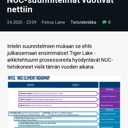
ARTIKKELIT
nettiin
VIDEOT
3.6.2020 - 23:09
Petrus Laine
Tietotekniikka
0
TECHBBS
TIETOA
Intelin suunnitelmien mukaan se ehtii
julkaisemaan ensimmäiset Tiger Lake -
HINTA.FI
arkkitehtuurin prosessoreita hyödyntävät NUC-
tietokoneet vielä tämän vuoden aikana.
KAUPPA
VAIHDA TEEMA
HAKU