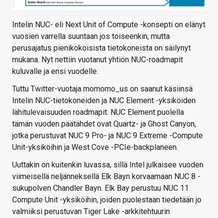
Intelin NUC- eli Next Unit of Compute -konsepti on elänyt
vuosien varrella suuntaan jos toiseenkin, mutta
perusajatus pienikokoisista tietokoneista on säilynyt
mukana. Nyt nettiin vuotanut yhtiön NUC-roadmapit
kuluvalle ja ensi vuodelle.
Tuttu Twitter-vuotaja momomo_us on saanut käsiinsä
Intelin NUC-tietokoneiden ja NUC Element -yksiköiden
lähitulevaisuuden roadmapit. NUC Element puolella
tämän vuoden päätähdet ovat Quartz- ja Ghost Canyon,
jotka perustuvat NUC 9 Pro- ja NUC 9 Extreme -Compute
Unit-yksiköihin ja West Cove -PCIe-backplaneen.
Uuttakin on kuitenkin luvassa, sillä Intel julkaisee vuoden
viimeisellä neljänneksellä Elk Bayn korvaamaan NUC 8 -
sukupolven Chandler Bayn. Elk Bay perustuu NUC 11
Compute Unit -yksiköihin, joiden puolestaan tiedetään jo
valmiiksi perustuvan Tiger Lake -arkkitehtuurin