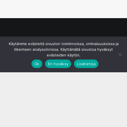
© S&J Media Oy
Käytämme evästeitä sivuston toiminnoissa, ominaisuuksissa ja
liikenteen analysoinnissa. Käyttämällä sivustoa hyväksyt
evästeiden käytön.
Ok
En hyväksy
Lisätietoja
;