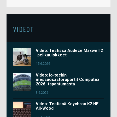
VIDEOT
Video: Testissä Audeze Maxwell 2
-pelikuulokkeet
15.6.2026
Video: io-techin
messuosastoraportit Computex
2026 -tapahtumasta
3.6.2026
Video: Testissä Keychron K2 HE
All-Wood
13.4.2026