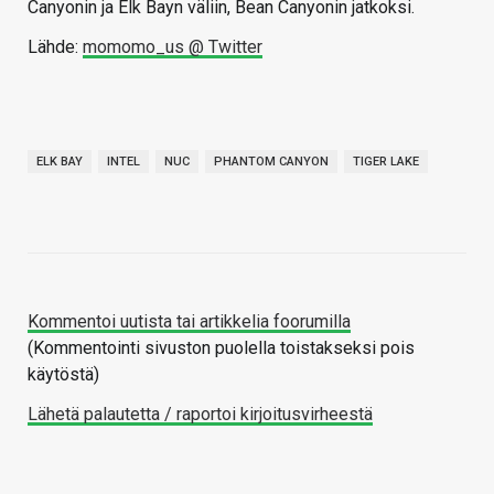
Canyonin ja Elk Bayn väliin, Bean Canyonin jatkoksi.
Lähde:
momomo_us @ Twitter
ELK BAY
INTEL
NUC
PHANTOM CANYON
TIGER LAKE
Kommentoi uutista tai artikkelia foorumilla
(Kommentointi sivuston puolella toistakseksi pois
käytöstä)
Lähetä palautetta / raportoi kirjoitusvirheestä