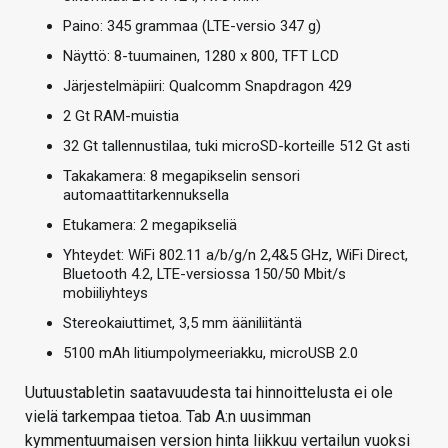
Paino: 345 grammaa (LTE-versio 347 g)
Näyttö: 8-tuumainen, 1280 x 800, TFT LCD
Järjestelmäpiiri: Qualcomm Snapdragon 429
2 Gt RAM-muistia
32 Gt tallennustilaa, tuki microSD-korteille 512 Gt asti
Takakamera: 8 megapikselin sensori
automaattitarkennuksella
Etukamera: 2 megapikseliä
Yhteydet: WiFi 802.11 a/b/g/n 2,4&5 GHz, WiFi Direct,
Bluetooth 4.2, LTE-versiossa 150/50 Mbit/s
mobiiliyhteys
Stereokaiuttimet, 3,5 mm ääniliitäntä
5100 mAh litiumpolymeeriakku, microUSB 2.0
Uutuustabletin saatavuudesta tai hinnoittelusta ei ole
vielä tarkempaa tietoa. Tab A:n uusimman
kymmentuumaisen version hinta liikkuu vertailun vuoksi