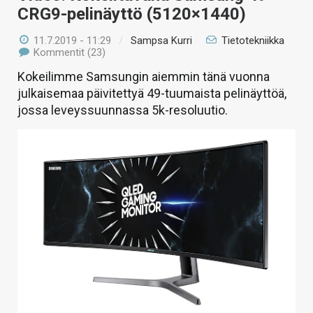
CRG9-pelinäyttö (5120×1440)
11.7.2019 - 11:29
/
Sampsa Kurri
Tietotekniikka
Kommentit (23)
Kokeilimme Samsungin aiemmin tänä vuonna
julkaisemaa päivitettyä 49-tuumaista pelinäyttöä,
jossa leveyssuunnassa 5k-resoluutio.