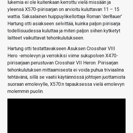
lukemia ei ole kuitenkaan kerrottu vielä missään ja
yleensä X570-piirisarjan on arvioitu kuluttavan 11 – 15
wattia. Saksalainen huippuylikellottaja Roman ’der8auer’
Hartung otti asiakseen selvittää, kuinka paljon piirisarja
todellisuudessa kuluttaa ja miten paljon siihen kytketyt
laitteet vaikuttavat tehonkulutukseen.
Hartung otti testattavakseen Asuksen Crosshair VIII
Hero -emolevyn ja verrokiksi viime sukupolven X470-
piirisarjaan perustuvan Crosshair VII Heron. Piirisarjan
tehonkulutuksen mittaamisesta ei voida puhua triviaalina
tehtävänä, sillä se vaatii käytännössä johtojen juottamista
suoraan emolevylle, X570:n tapauksessa vielä emolevyn
molemmin puolin.