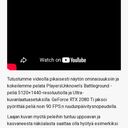
Tutustumme videolla pikaisesti näytön ominaisuuksiin ja
kokeilemme pelata PlayersUnknown’s Battleground -
peliä 5120×1440-resoluutiolla ja Ultra-
kuvanlaatuasetuksilla. GeForce RTX 2080 Ti jaksoi
pyörittää peliä noin 90 FPS:n ruudunpäivitysnopeudella.
Laajan kuvan myötä peleihin tuntuu uppoavan ja
kasvaneesta näköalasta saattaa olla hyötyä esimerkiksi