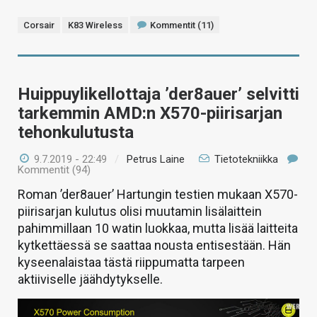
Corsair
K83 Wireless
Kommentit (11)
Huippuylikellottaja ’der8auer’ selvitti
tarkemmin AMD:n X570-piirisarjan
tehonkulutusta
9.7.2019 - 22:49
/
Petrus Laine
Tietotekniikka
Kommentit (94)
Roman ’der8auer’ Hartungin testien mukaan X570-
piirisarjan kulutus olisi muutamin lisälaittein
pahimmillaan 10 watin luokkaa, mutta lisää laitteita
kytkettäessä se saattaa nousta entisestään. Hän
kyseenalaistaa tästä riippumatta tarpeen
aktiiviselle jäähdytykselle.