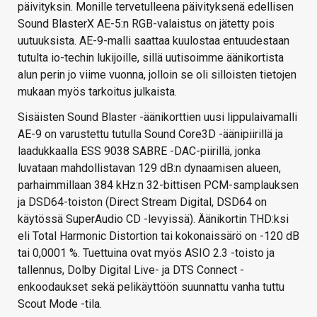
päivityksin. Monille tervetulleena päivityksenä edellisen
Sound BlasterX AE-5:n RGB-valaistus on jätetty pois
uutuuksista. AE-9-malli saattaa kuulostaa entuudestaan
tutulta io-techin lukijoille, sillä uutisoimme äänikortista
alun perin jo viime vuonna, jolloin se oli silloisten tietojen
mukaan myös tarkoitus julkaista.
Sisäisten Sound Blaster -äänikorttien uusi lippulaivamalli
AE-9 on varustettu tutulla Sound Core3D -äänipiirillä ja
laadukkaalla ESS 9038 SABRE -DAC-piirillä, jonka
luvataan mahdollistavan 129 dB:n dynaamisen alueen,
parhaimmillaan 384 kHz:n 32-bittisen PCM-samplauksen
ja DSD64-toiston (Direct Stream Digital, DSD64 on
käytössä SuperAudio CD -levyissä). Äänikortin THD:ksi
eli Total Harmonic Distortion tai kokonaissärö on -120 dB
tai 0,0001 %. Tuettuina ovat myös ASIO 2.3 -toisto ja
tallennus, Dolby Digital Live- ja DTS Connect -
enkoodaukset sekä pelikäyttöön suunnattu vanha tuttu
Scout Mode -tila.