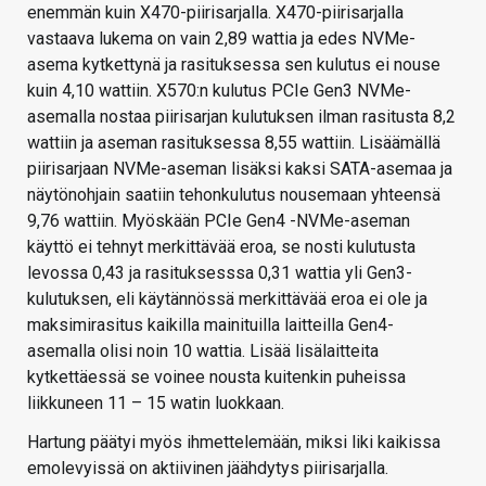
enemmän kuin X470-piirisarjalla. X470-piirisarjalla
vastaava lukema on vain 2,89 wattia ja edes NVMe-
asema kytkettynä ja rasituksessa sen kulutus ei nouse
kuin 4,10 wattiin. X570:n kulutus PCIe Gen3 NVMe-
asemalla nostaa piirisarjan kulutuksen ilman rasitusta 8,2
wattiin ja aseman rasituksessa 8,55 wattiin. Lisäämällä
piirisarjaan NVMe-aseman lisäksi kaksi SATA-asemaa ja
näytönohjain saatiin tehonkulutus nousemaan yhteensä
9,76 wattiin. Myöskään PCIe Gen4 -NVMe-aseman
käyttö ei tehnyt merkittävää eroa, se nosti kulutusta
levossa 0,43 ja rasituksesssa 0,31 wattia yli Gen3-
kulutuksen, eli käytännössä merkittävää eroa ei ole ja
maksimirasitus kaikilla mainituilla laitteilla Gen4-
asemalla olisi noin 10 wattia. Lisää lisälaitteita
kytkettäessä se voinee nousta kuitenkin puheissa
liikkuneen 11 – 15 watin luokkaan.
Hartung päätyi myös ihmettelemään, miksi liki kaikissa
emolevyissä on aktiivinen jäähdytys piirisarjalla.