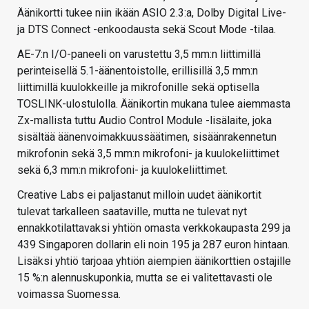
Äänikortti tukee niin ikään ASIO 2.3:a, Dolby Digital Live-
ja DTS Connect -enkoodausta sekä Scout Mode -tilaa.
AE-7:n I/O-paneeli on varustettu 3,5 mm:n liittimillä
perinteisellä 5.1-äänentoistolle, erillisillä 3,5 mm:n
liittimillä kuulokkeille ja mikrofonille sekä optisella
TOSLINK-ulostulolla. Äänikortin mukana tulee aiemmasta
Zx-mallista tuttu Audio Control Module -lisälaite, joka
sisältää äänenvoimakkuussäätimen, sisäänrakennetun
mikrofonin sekä 3,5 mm:n mikrofoni- ja kuulokeliittimet
sekä 6,3 mm:n mikrofoni- ja kuulokeliittimet.
Creative Labs ei paljastanut milloin uudet äänikortit
tulevat tarkalleen saataville, mutta ne tulevat nyt
ennakkotilattavaksi yhtiön omasta verkkokaupasta 299 ja
439 Singaporen dollarin eli noin 195 ja 287 euron hintaan.
Lisäksi yhtiö tarjoaa yhtiön aiempien äänikorttien ostajille
15 %:n alennuskuponkia, mutta se ei valitettavasti ole
voimassa Suomessa.