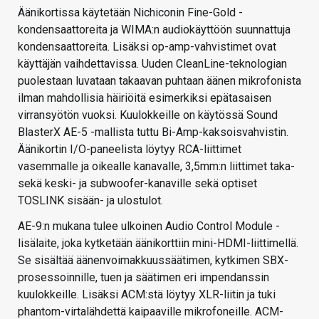
Äänikortissa käytetään Nichiconin Fine-Gold -
kondensaattoreita ja WIMA:n audiokäyttöön suunnattuja
kondensaattoreita. Lisäksi op-amp-vahvistimet ovat
käyttäjän vaihdettavissa. Uuden CleanLine-teknologian
puolestaan luvataan takaavan puhtaan äänen mikrofonista
ilman mahdollisia häiriöitä esimerkiksi epätasaisen
virransyötön vuoksi. Kuulokkeille on käytössä Sound
BlasterX AE-5 -mallista tuttu Bi-Amp-kaksoisvahvistin.
Äänikortin I/O-paneelista löytyy RCA-liittimet
vasemmalle ja oikealle kanavalle, 3,5mm:n liittimet taka-
sekä keski- ja subwoofer-kanaville sekä optiset
TOSLINK sisään- ja ulostulot.
AE-9:n mukana tulee ulkoinen Audio Control Module -
lisälaite, joka kytketään äänikorttiin mini-HDMI-liittimellä.
Se sisältää äänenvoimakkuussäätimen, kytkimen SBX-
prosessoinnille, tuen ja säätimen eri impendanssin
kuulokkeille. Lisäksi ACM:stä löytyy XLR-liitin ja tuki
phantom-virtalähdettä kaipaaville mikrofoneille. ACM-