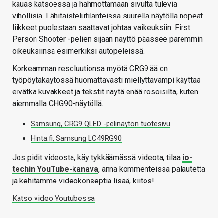
kauas katsoessa ja hahmottamaan sivulta tulevia
vihollisia. Lähitaistelutilanteissa suurella näytöllä nopeat
liikkeet puolestaan saattavat johtaa vaikeuksiin. First
Person Shooter -pelien sijaan näyttö päässee paremmin
oikeuksiinsa esimerkiksi autopeleissä.
Korkeamman resoluutionsa myötä CRG9:ää on
työpöytäkäytössä huomattavasti miellyttävämpi käyttää
eivätkä kuvakkeet ja tekstit näytä enää rosoisilta, kuten
aiemmalla CHG90-näytöllä.
Samsung, CRG9 QLED -pelinäytön tuotesivu
Hinta.fi, Samsung LC49RG90
Jos pidit videosta, käy tykkäämässä videota, tilaa
io-
techin YouTube-kanava
, anna kommenteissa palautetta
ja kehitämme videokonseptia lisää, kiitos!
Katso video Youtubessa