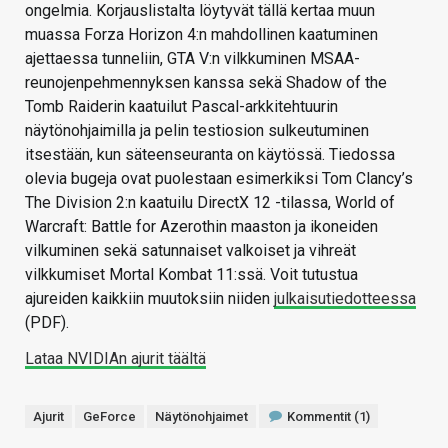
ongelmia. Korjauslistalta löytyvät tällä kertaa muun
muassa Forza Horizon 4:n mahdollinen kaatuminen
ajettaessa tunneliin, GTA V:n vilkkuminen MSAA-
reunojenpehmennyksen kanssa sekä Shadow of the
Tomb Raiderin kaatuilut Pascal-arkkitehtuurin
näytönohjaimilla ja pelin testiosion sulkeutuminen
itsestään, kun säteenseuranta on käytössä. Tiedossa
olevia bugeja ovat puolestaan esimerkiksi Tom Clancy’s
The Division 2:n kaatuilu DirectX 12 -tilassa, World of
Warcraft: Battle for Azerothin maaston ja ikoneiden
vilkuminen sekä satunnaiset valkoiset ja vihreät
vilkkumiset Mortal Kombat 11:ssä. Voit tutustua
ajureiden kaikkiin muutoksiin niiden
julkaisutiedotteessa
(PDF).
Lataa NVIDIAn ajurit täältä
Ajurit
GeForce
Näytönohjaimet
Kommentit (1)