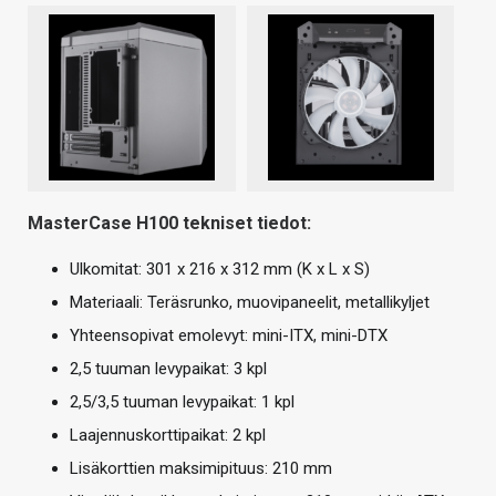
MasterCase H100 tekniset tiedot:
Ulkomitat: 301 x 216 x 312 mm (K x L x S)
Materiaali: Teräsrunko, muovipaneelit, metallikyljet
Yhteensopivat emolevyt: mini-ITX, mini-DTX
2,5 tuuman levypaikat: 3 kpl
2,5/3,5 tuuman levypaikat: 1 kpl
Laajennuskorttipaikat: 2 kpl
Lisäkorttien maksimipituus: 210 mm