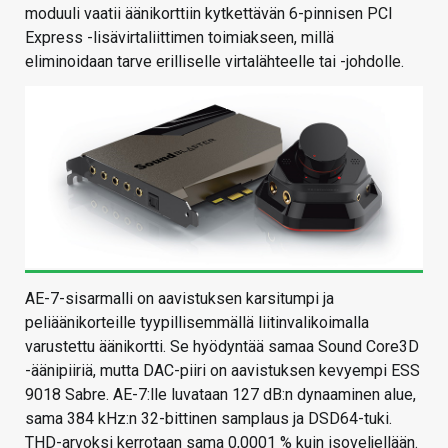
moduuli vaatii äänikorttiin kytkettävän 6-pinnisen PCI
Express -lisävirtaliittimen toimiakseen, millä
eliminoidaan tarve erilliselle virtalähteelle tai -johdolle.
AE-7-sisarmalli on aavistuksen karsitumpi ja
peliäänikorteille tyypillisemmällä liitinvalikoimalla
varustettu äänikortti. Se hyödyntää samaa Sound Core3D
-äänipiiriä, mutta DAC-piiri on aavistuksen kevyempi ESS
9018 Sabre. AE-7:lle luvataan 127 dB:n dynaaminen alue,
sama 384 kHz:n 32-bittinen samplaus ja DSD64-tuki.
THD-arvoksi kerrotaan sama 0,0001 % kuin isoveljellään.