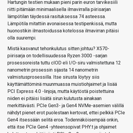
Hartungin testien mukaan pieni parin euron tarvikesiili
riitti pitämään minimaalisella ilmavirralla piirisarjan
lämpötilan täydessä rasituksessa 74 asteessa.
Lämpötila mitattiin avonaisessa testipenkissä, mutta
huonostikin ilmastoidussa kotelossa ilmavirran pitäisi
olla suurempi.
Mistä kasvanut tehonkulutus sitten johtuu? X570-
piirisarja on todellisuudessa Ryzen 3000 -sarjan
prosessoreista tuttu cIOD eli I/O-siru valmistettuna 12
nanometrin prosessin sijasta 14 nanometrin
valmistusprosessilla. Itse sirusta löytyy siis
käyttämättöminä muunmuassa muistiohjaimet ja lisää
PCI Express 4.0 -linjoja, mutta käytöstä poistettuina
niiden ei pitäisi lisätä sirun kulutusta ainakaan
merkittävästi. PCIe Gen3- ja Gen4 NVMe-asemien välillä
nähdyt pienet erot puolestaan kertovat, ettei pelkkä PCIe
Gen4 itsessään selitä eroa. Todennäköisempää onkin,
että itse PCIe Gen4 -yhteensopivat PHY:t ja ohjaimet