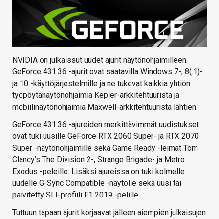
NVIDIA on julkaissut uudet ajurit näytönohjaimilleen.
GeForce 431.36 -ajurit ovat saatavilla Windows 7-, 8(.1)-
ja 10 -käyttöjärjestelmille ja ne tukevat kaikkia yhtiön
työpöytänäytönohjaimia Kepler-arkkitehtuurista ja
mobiilinäytönohjaimia Maxwell-arkkitehtuurista lähtien.
GeForce 431.36 -ajureiden merkittävimmät uudistukset
ovat tuki uusille GeForce RTX 2060 Super- ja RTX 2070
Super -näytönohjaimille sekä Game Ready -leimat Tom
Clancy’s The Division 2-, Strange Brigade- ja Metro
Exodus -peleille. Lisäksi ajureissa on tuki kolmelle
uudelle G-Sync Compatible -näytölle sekä uusi tai
päivitetty SLI-profiili F1 2019 -pelille.
Tuttuun tapaan ajurit korjaavat jälleen aiempien julkaisujen