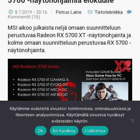
5700 -näytönohjaimia elokuulle
8.7.2019 - 20:16
/
Petrus Laine
Tietotekniikka
Kommentit (16)
MSI aikoo julkaista neljä omaan suunnitteluun
perustuvaa Radeon RX 5700 XT -näytönohjainta ja
kolme omaan suunnitteluun perustuvaa RX 5700 -
näytönohjainta.
Käytämme evästeitä sivuston toiminnoissa, ominaisuuksissa ja
liikenteen analysoinnissa. Käyttämällä sivustoa hyväksyt
evästeiden käytön.
Ok
En hyväksy
Lisätietoja
AMD:n Navi-koodinimelliset, RDNA-arkkitehtuuriin