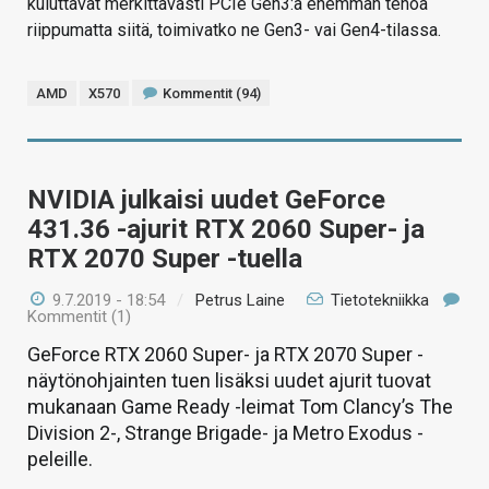
kuluttavat merkittävästi PCIe Gen3:a enemmän tehoa
riippumatta siitä, toimivatko ne Gen3- vai Gen4-tilassa.
AMD
X570
Kommentit (94)
NVIDIA julkaisi uudet GeForce
431.36 -ajurit RTX 2060 Super- ja
RTX 2070 Super -tuella
9.7.2019 - 18:54
/
Petrus Laine
Tietotekniikka
Kommentit (1)
GeForce RTX 2060 Super- ja RTX 2070 Super -
näytönohjainten tuen lisäksi uudet ajurit tuovat
mukanaan Game Ready -leimat Tom Clancy’s The
Division 2-, Strange Brigade- ja Metro Exodus -
peleille.