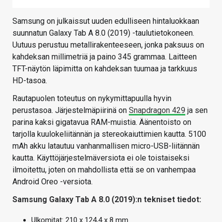
Samsung on julkaissut uuden edulliseen hintaluokkaan
suunnatun Galaxy Tab A 8.0 (2019) -taulutietokoneen.
Uutuus perustuu metallirakenteeseen, jonka paksuus on
kahdeksan millimetriä ja paino 345 grammaa. Laitteen
TFT-näytön läpimitta on kahdeksan tuumaa ja tarkkuus
HD-tasoa.
Rautapuolen toteutus on nykymittapuulla hyvin
perustasoa. Järjestelmäpiirinä on
Snapdragon 429
ja sen
parina kaksi gigatavua RAM-muistia. Äänentoisto on
tarjolla kuulokeliitännän ja stereokaiuttimien kautta. 5100
mAh akku latautuu vanhanmallisen micro-USB-liitännän
kautta. Käyttöjärjestelmäversiota ei ole toistaiseksi
ilmoitettu, joten on mahdollista että se on vanhempaa
Android Oreo -versiota.
Samsung Galaxy Tab A 8.0 (2019):n tekniset tiedot:
Ulkomitat: 210 x 124,4 x 8 mm