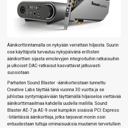
Äänikorttirintamalla on nykyään verrattain hiljaista. Suurin
osa käyttäjistä turvautuu nykypäivänä erillisten
äänikorttien sijasta emolevyjen integroituihin ratkaisuihin
ja ulkoiset DAC-ratkaisut kasvattavat jatkuvasti
suosiotaan.
Parhaiten Sound Blaster -äänikorteistaan tunnettu
Creative Labs täyttää tänä vuonna 30 vuotta ja se
juhlistaa syntymäpäiviään täyttämällä hiljaiseloa viettävää
äänikorttimaailmaa kahdella uudella mallilla. Sound
Blaster AE-7 ja AE-9 ovat kumpikin sisäisiä PCI Express
-liitäntäisiä äänikortteja, jotka tarjoavat monin osin
entuudestaan tuttuja ominaisuuksia muutamin tervetullein