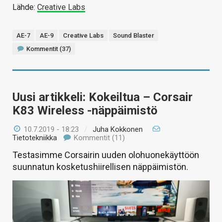
Lähde:
Creative Labs
AE-7
AE-9
Creative Labs
Sound Blaster
Kommentit (37)
Uusi artikkeli: Kokeiltua – Corsair
K83 Wireless -näppäimistö
10.7.2019 - 18:23
/
Juha Kokkonen
Tietotekniikka
Kommentit (11)
Testasimme Corsairin uuden olohuonekäyttöön
suunnatun kosketushiirellisen näppäimistön.