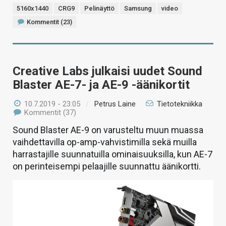
5160x1440
CRG9
Pelinäyttö
Samsung
video
Kommentit (23)
Creative Labs julkaisi uudet Sound
Blaster AE-7- ja AE-9 -äänikortit
10.7.2019 - 23:05
/
Petrus Laine
Tietotekniikka
Kommentit (37)
Sound Blaster AE-9 on varusteltu muun muassa
vaihdettavilla op-amp-vahvistimilla sekä muilla
harrastajille suunnatuilla ominaisuuksilla, kun AE-7
on perinteisempi pelaajille suunnattu äänikortti.