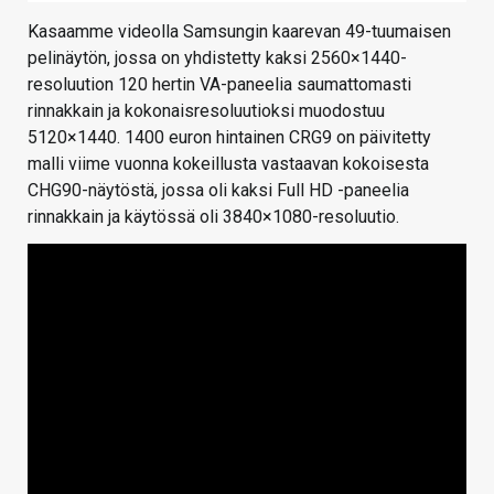
Kasaamme videolla Samsungin kaarevan 49-tuumaisen
pelinäytön, jossa on yhdistetty kaksi 2560×1440-
resoluution 120 hertin VA-paneelia saumattomasti
rinnakkain ja kokonaisresoluutioksi muodostuu
5120×1440. 1400 euron hintainen CRG9 on päivitetty
malli viime vuonna kokeillusta vastaavan kokoisesta
CHG90-näytöstä, jossa oli kaksi Full HD -paneelia
rinnakkain ja käytössä oli 3840×1080-resoluutio.