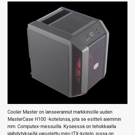
Cooler Master on lanseerannut markkinoille uuden
MasterCase H100 -kotelonsa, jota se esitteli aiemmin
mm. Computex-messuilla. Kyseessä on tehokkaalla
jäähdytyksellä varustettu mini-ITX-kotelo, jossa on