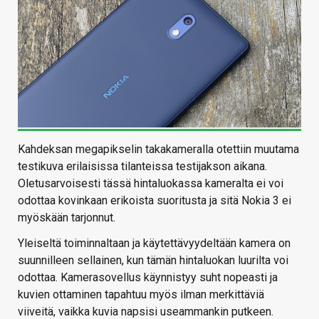
Kahdeksan megapikselin takakameralla otettiin muutama
testikuva erilaisissa tilanteissa testijakson aikana.
Oletusarvoisesti tässä hintaluokassa kameralta ei voi
odottaa kovinkaan erikoista suoritusta ja sitä Nokia 3 ei
myöskään tarjonnut.
Yleiseltä toiminnaltaan ja käytettävyydeltään kamera on
suunnilleen sellainen, kun tämän hintaluokan luurilta voi
odottaa. Kamerasovellus käynnistyy suht nopeasti ja
kuvien ottaminen tapahtuu myös ilman merkittäviä
viiveitä, vaikka kuvia napsisi useammankin putkeen.