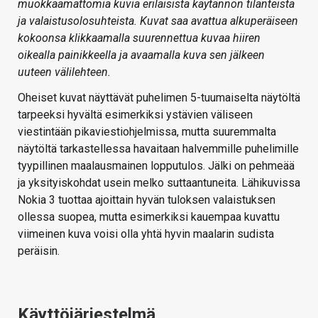
muokkaamattomia kuvia erilaisista käytännön tilanteista
ja valaistusolosuhteista. Kuvat saa avattua alkuperäiseen
kokoonsa klikkaamalla suurennettua kuvaa hiiren
oikealla painikkeella ja avaamalla kuva sen jälkeen
uuteen välilehteen.
Oheiset kuvat näyttävät puhelimen 5-tuumaiselta näytöltä
tarpeeksi hyvältä esimerkiksi ystävien väliseen
viestintään pikaviestiohjelmissa, mutta suuremmalta
näytöltä tarkastellessa havaitaan halvemmille puhelimille
tyypillinen maalausmainen lopputulos.
Jälki on pehmeää
ja yksityiskohdat usein melko suttaantuneita. Lähikuvissa
Nokia 3 tuottaa ajoittain hyvän tuloksen valaistuksen
ollessa suopea, mutta esimerkiksi kauempaa kuvattu
viimeinen kuva voisi olla yhtä hyvin maalarin sudista
peräisin.
Käyttöjärjestelmä