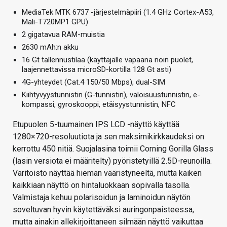
MediaTek MTK 6737 -järjestelmäpiiri (1.4 GHz Cortex-A53,
Mali-T720MP1 GPU)
2 gigatavua RAM-muistia
2630 mAh:n akku
16 Gt tallennustilaa (käyttäjälle vapaana noin puolet,
laajennettavissa microSD-kortilla 128 Gt asti)
4G-yhteydet (Cat.4 150/50 Mbps), dual-SIM
Kiihtyvyystunnistin (G-tunnistin), valoisuustunnistin, e-
kompassi, gyroskooppi, etäisyystunnistin, NFC
Etupuolen 5-tuumainen IPS LCD -näyttö käyttää
1280×720-resoluutiota ja sen maksimikirkkaudeksi on
kerrottu 450 nitiä. Suojalasina toimii Corning Gorilla Glass
(lasin versiota ei määritelty) pyöristetyillä 2.5D-reunoilla.
Väritoisto näyttää hieman vääristyneeltä, mutta kaiken
kaikkiaan näyttö on hintaluokkaan sopivalla tasolla.
Valmistaja kehuu polarisoidun ja laminoidun näytön
soveltuvan hyvin käytettäväksi auringonpaisteessa,
mutta ainakin allekirjoittaneen silmään näyttö vaikuttaa