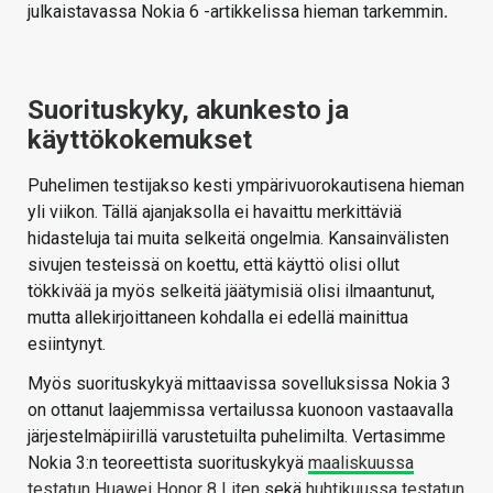
julkaistavassa Nokia 6 -artikkelissa hieman tarkemmin
.
Suorituskyky, akunkesto ja
käyttökokemukset
Puhelimen testijakso kesti ympärivuorokautisena hieman
yli viikon. Tällä ajanjaksolla ei havaittu merkittäviä
hidasteluja tai muita selkeitä ongelmia. Kansainvälisten
sivujen testeissä on koettu, että käyttö olisi ollut
tökkivää ja myös selkeitä jäätymisiä olisi ilmaantunut,
mutta allekirjoittaneen kohdalla ei edellä mainittua
esiintynyt.
Myös suorituskykyä mittaavissa sovelluksissa Nokia 3
on ottanut laajemmissa vertailussa kuonoon vastaavalla
järjestelmäpiirillä varustetuilta puhelimilta. Vertasimme
Nokia 3:n teoreettista suorituskykyä
maaliskuussa
testatun Huawei Honor 8 Liten
sekä
huhtikuussa testatun