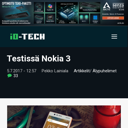
Testissä Nokia 3
UUTISET
5.7.2017 - 12:57
Pekko Lainiala
Artikkelit
/
Älypuhelimet
ARTIKKELIT
33
VIDEOT
TECHBBS
TIETOA
HINTA.FI