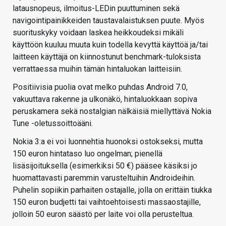
latausnopeus, ilmoitus-LEDin puuttuminen sekä
navigointipainikkeiden taustavalaistuksen puute. Myös
suorituskyky voidaan laskea heikkoudeksi mikäli
käyttöön kuuluu muuta kuin todella kevyttä käyttöä ja/tai
laitteen käyttäjä on kiinnostunut benchmark-tuloksista
verrattaessa muihin tämän hintaluokan laitteisiin.
Positiivisia puolia ovat melko puhdas Android 7.0,
vakuuttava rakenne ja ulkonäkö, hintaluokkaan sopiva
peruskamera sekä nostalgian nälkäisiä miellyttävä Nokia
Tune -oletussoittoääni.
Nokia 3:a ei voi luonnehtia huonoksi ostokseksi, mutta
150 euron hintataso luo ongelman; pienellä
lisäsijoituksella (esimerkiksi 50 €) pääsee käsiksi jo
huomattavasti paremmin varusteltuihin Androideihin.
Puhelin sopiikin parhaiten ostajalle, jolla on erittäin tiukka
150 euron budjetti tai vaihtoehtoisesti massaostajille,
jolloin 50 euron säästö per laite voi olla perusteltua.