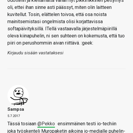
odottelin ja kieltämättä vähän nyt pikkiriikkinen pettymys
oli, ettei ihan sinne asti päässyt, miten olin laitteen
kuvitellut. Tosin, elättelen toivoa, että osa noista
mainitsemistasi ongelmista olisi korjattavissa
softapäivityksillä. ITellä vastaavalla järjestelmäpiirillä
oleva kiinapuhelin, ni sen suhteen on kokemusta, että tuo
piiri on perushommiin aivan riittävä. :geek:
Kirjaudu sisään vastataksesi
Sampsa
5.7.2017
Tässä tosiaan
@Pekko
ensimmäinen testi io-techiin
joka työskenteli Muropaketin aikoina io-medialle puhelin-