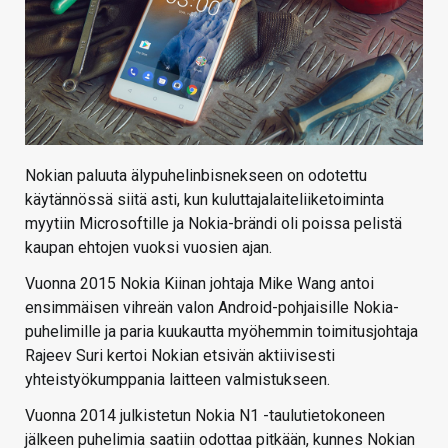
KAUPPA
VAIHDA TEEMA
HAKU
Nokian paluuta älypuhelinbisnekseen on odotettu
käytännössä siitä asti, kun kuluttajalaiteliiketoiminta
myytiin Microsoftille ja Nokia-brändi oli poissa pelistä
kaupan ehtojen vuoksi vuosien ajan.
Vuonna 2015 Nokia Kiinan johtaja Mike Wang antoi
ensimmäisen vihreän valon Android-pohjaisille Nokia-
puhelimille ja paria kuukautta myöhemmin toimitusjohtaja
Rajeev Suri kertoi Nokian etsivän aktiivisesti
yhteistyökumppania laitteen valmistukseen.
Vuonna 2014 julkistetun Nokia N1 -taulutietokoneen
jälkeen puhelimia saatiin odottaa pitkään, kunnes Nokian