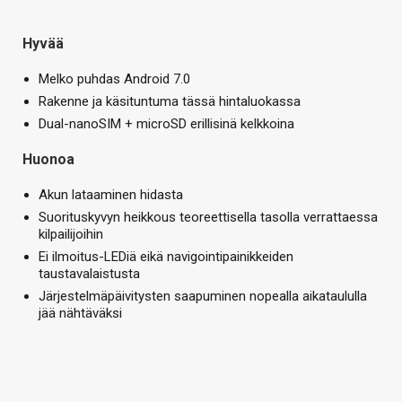
Hyvää
Melko puhdas Android 7.0
Rakenne ja käsituntuma tässä hintaluokassa
Dual-nanoSIM + microSD erillisinä kelkkoina
Huonoa
Akun lataaminen hidasta
Suorituskyvyn heikkous teoreettisella tasolla verrattaessa
kilpailijoihin
Ei ilmoitus-LEDiä eikä navigointipainikkeiden
taustavalaistusta
Järjestelmäpäivitysten saapuminen nopealla aikataululla
jää nähtäväksi