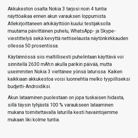
Akkukeston osalta Nokia 3 tarjosi noin 4 tuntia
näyttöaikaa ennen akun varauksen loppumista.
Allekirjoittaneen arkikäyttöön kuului testijaksolla
muutama päivittäinen puhelu, WhatsApp- ja Skype-
viestittelyä sekä kevyttä nettiselausta näytönkirkkauden
ollessa 50 prosentissa.
Käytännössä siis maltillisesti puhelintaan käyttävä voi
sinnitellä 2630 mAh:n akulla parikin päivää, mutta
useimmiten Nokia 3 viettänee yönsä laturissa. Kaiken
kaikkiaan akkukestoa voisi luonnehtia melko tyypilliseksi
budjetti-Androidiksi.
Akun lataaminen puolestaan on jopa tuskaisen hidasta,
sillä täysin tyhjästä 100 % varaukseen lataaminen
mukana toimitettavalla laturilla kesti havaintojemme
mukaan liki kolme tuntia.