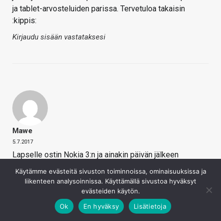
ja tablet-arvosteluiden parissa. Tervetuloa takaisin
:kippis:
Kirjaudu sisään vastataksesi
Mawe
5.7.2017
Lapselle ostin Nokia 3:n ja ainakin päivän jälkeen
tyytyväinen siihen.
Käytämme evästeitä sivuston toiminnoissa, ominaisuuksissa ja
liikenteen analysoinnissa. Käyttämällä sivustoa hyväksyt
Mietin muitakin vaihtoehtoja, mutta Kolmonen oli tähän
evästeiden käytön.
käyttöön paras, varsinkin kun alakoululaiselle en ala
ostamaan 200€ puhelinta.
Ok
En hyväksy
Lisätietoja