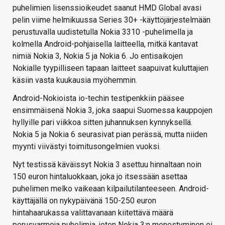
puhelimien lisenssioikeudet saanut HMD Global avasi
pelin viime helmikuussa Series 30+ -käyttöjärjestelmään
perustuvalla uudistetulla Nokia 3310 -puhelimella ja
kolmella Android-pohjaisella laitteella, mitkä kantavat
nimiä Nokia 3, Nokia 5 ja Nokia 6. Jo entisaikojen
Nokialle tyypilliseen tapaan laitteet saapuivat kuluttajien
käsiin vasta kuukausia myöhemmin.
Android-Nokioista io-techin testipenkkiin pääsee
ensimmäisenä Nokia 3, joka saapui Suomessa kauppojen
hyllyille pari viikkoa sitten juhannuksen kynnyksellä.
Nokia 5 ja Nokia 6 seurasivat pian perässä, mutta niiden
myynti viivästyi toimitusongelmien vuoksi.
Nyt testissä käväissyt Nokia 3 asettuu hinnaltaan noin
150 euron hintaluokkaan, joka jo itsessään asettaa
puhelimen melko vaikeaan kilpailutilanteeseen. Android-
käyttäjällä on nykypäivänä 150-250 euron
hintahaarukassa valittavanaan kiitettävä määrä
perusvarmoja puhelimia, joten Nokia 3:n menestyminen ei