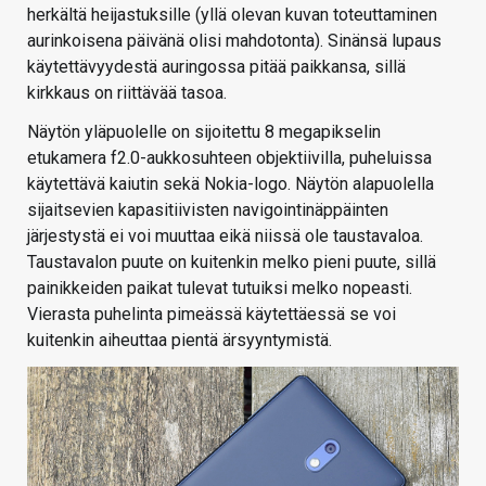
herkältä heijastuksille (yllä olevan kuvan toteuttaminen
aurinkoisena päivänä olisi mahdotonta). Sinänsä lupaus
käytettävyydestä auringossa pitää paikkansa, sillä
kirkkaus on riittävää tasoa.
Näytön yläpuolelle on sijoitettu 8 megapikselin
etukamera f2.0-aukkosuhteen objektiivilla, puheluissa
käytettävä kaiutin sekä Nokia-logo. Näytön alapuolella
sijaitsevien kapasitiivisten navigointinäppäinten
järjestystä ei voi muuttaa eikä niissä ole taustavaloa.
Taustavalon puute on kuitenkin melko pieni puute, sillä
painikkeiden paikat tulevat tutuiksi melko nopeasti.
Vierasta puhelinta pimeässä käytettäessä se voi
kuitenkin aiheuttaa pientä ärsyyntymistä.