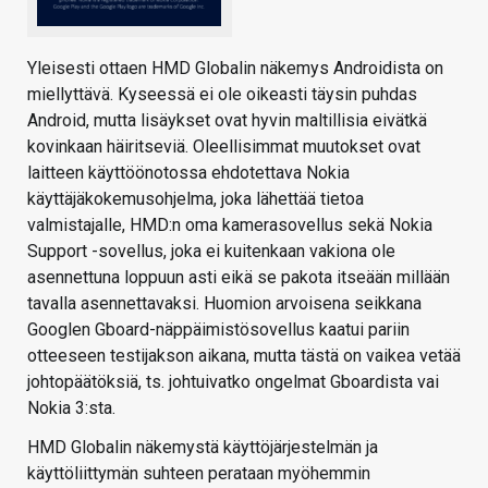
Yleisesti ottaen HMD Globalin näkemys Androidista on
miellyttävä. Kyseessä ei ole oikeasti täysin puhdas
Android, mutta lisäykset ovat hyvin maltillisia eivätkä
kovinkaan häiritseviä. Oleellisimmat muutokset ovat
laitteen käyttöönotossa ehdotettava Nokia
käyttäjäkokemusohjelma, joka lähettää tietoa
valmistajalle, HMD:n oma kamerasovellus sekä Nokia
Support -sovellus, joka ei kuitenkaan vakiona ole
asennettuna loppuun asti eikä se pakota itseään millään
tavalla asennettavaksi. Huomion arvoisena seikkana
Googlen Gboard-näppäimistösovellus kaatui pariin
otteeseen testijakson aikana, mutta tästä on vaikea vetää
johtopäätöksiä, ts. johtuivatko ongelmat Gboardista vai
Nokia 3:sta.
HMD Globalin näkemystä käyttöjärjestelmän ja
käyttöliittymän suhteen perataan myöhemmin