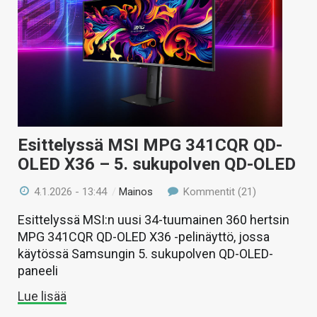
Esittelyssä MSI MPG 341CQR QD-
OLED X36 – 5. sukupolven QD-OLED
4.1.2026 - 13:44
/
Mainos
Kommentit (21)
Esittelyssä MSI:n uusi 34-tuumainen 360 hertsin
MPG 341CQR QD-OLED X36 -pelinäyttö, jossa
käytössä Samsungin 5. sukupolven QD-OLED-
paneeli
Lue lisää