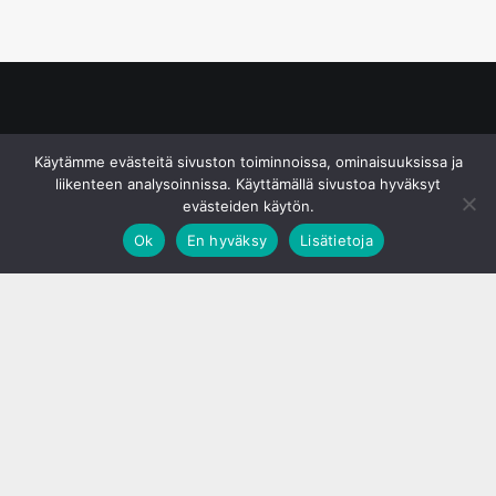
© S&J Media Oy
Käytämme evästeitä sivuston toiminnoissa, ominaisuuksissa ja
liikenteen analysoinnissa. Käyttämällä sivustoa hyväksyt
evästeiden käytön.
Ok
En hyväksy
Lisätietoja
;