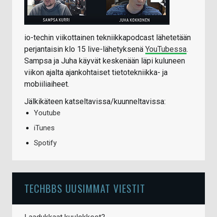
io-techin viikottainen tekniikkapodcast lähetetään
perjantaisin klo 15 live-lähetyksenä
YouTubessa
.
Sampsa ja Juha käyvät keskenään läpi kuluneen
viikon ajalta ajankohtaiset tietotekniikka- ja
mobiiliaiheet.
Jälkikäteen katseltavissa/kuunneltavissa:
Youtube
iTunes
Spotify
TECHBBS UUSIMMAT VIESTIT