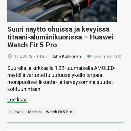
Suuri näyttö ohuissa ja kevyissä
titaani-alumiinikuorissa – Huawei
Watch Fit 5 Pro
18.5.2026 - 14:35
/
Juha Kokkonen
Kommentit (3)
Suurella ja kirkkaalla 1,92-tuumaisella AMOLED-
näytöllä varustettu uutuusälykello tarjoaa
monipuoliset liikunta- ja terveysominaisuudet
kohtuuhintaan.
Lue lisää
Huawei
Mainos
Watch Fit 5 Pro