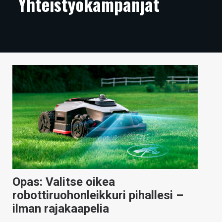
Yhteistyökampanjat
ARTIKKELIT
VIDEOT
TECHBBS
TIETOA
HINTA.FI
KAUPPA
VAIHDA TEEMA
Opas: Valitse oikea
HAKU
robottiruohonleikkuri pihallesi –
ilman rajakaapelia