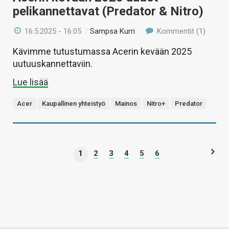
pelikannettavat (Predator & Nitro)
16.5.2025 - 16:05
/
Sampsa Kurri
Kommentit (1)
Kävimme tutustumassa Acerin kevään 2025
uutuuskannettaviin.
Lue lisää
Acer
Kaupallinen yhteistyö
Mainos
Nitro+
Predator
1
2
3
4
5
6