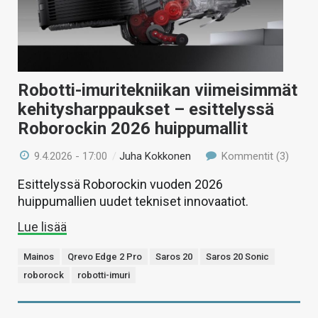
Robotti-imuritekniikan viimeisimmät
kehitysharppaukset – esittelyssä
Roborockin 2026 huippumallit
9.4.2026 - 17:00
/
Juha Kokkonen
Kommentit (3)
Esittelyssä Roborockin vuoden 2026
huippumallien uudet tekniset innovaatiot.
Lue lisää
Mainos
Qrevo Edge 2 Pro
Saros 20
Saros 20 Sonic
roborock
robotti-imuri