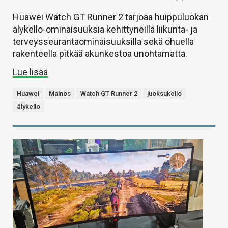
Huawei Watch GT Runner 2 tarjoaa huippuluokan
älykello-ominaisuuksia kehittyneillä liikunta- ja
terveysseurantaominaisuuksilla sekä ohuella
rakenteella pitkää akunkestoa unohtamatta.
Lue lisää
Huawei
Mainos
Watch GT Runner 2
juoksukello
älykello