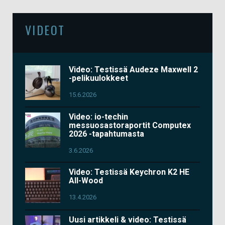
VIDEOT
Video: Testissä Audeze Maxwell 2
-pelikuulokkeet
15.6.2026
Video: io-techin
messuosastoraportit Computex
2026 -tapahtumasta
3.6.2026
Video: Testissä Keychron K2 HE
All-Wood
13.4.2026
Uusi artikkeli & video: Testissä