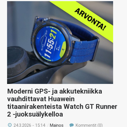
Moderni GPS- ja akkutekniikka
vauhdittavat Huawein
titaanirakenteista Watch GT Runner
2 -juoksuälykelloa
24.3.2026 - 15:14
/
Mainos
Kommentit (0)