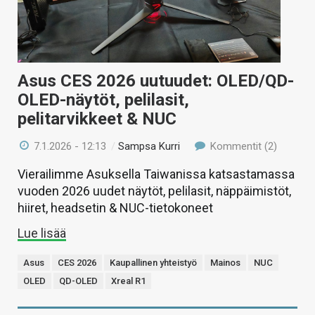
Asus CES 2026 uutuudet: OLED/QD-
OLED-näytöt, pelilasit,
pelitarvikkeet & NUC
7.1.2026 - 12:13
/
Sampsa Kurri
Kommentit (2)
Vierailimme Asuksella Taiwanissa katsastamassa
vuoden 2026 uudet näytöt, pelilasit, näppäimistöt,
hiiret, headsetin & NUC-tietokoneet
Lue lisää
Asus
CES 2026
Kaupallinen yhteistyö
Mainos
NUC
OLED
QD-OLED
Xreal R1