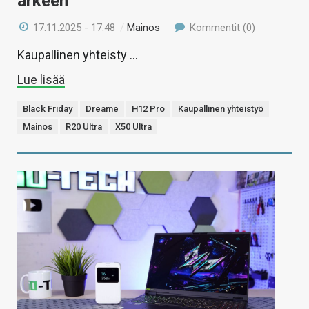
arkeen
17.11.2025 - 17:48
/
Mainos
Kommentit (0)
Kaupallinen yhteisty …
Lue lisää
Black Friday
Dreame
H12 Pro
Kaupallinen yhteistyö
Mainos
R20 Ultra
X50 Ultra