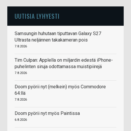
UUTISIA LYHYESTI
Samsungin huhutaan tiputtavan Galaxy S27
Ultrasta neljännen takakameran pois
7.8.2026
Tim Culpan: Applella on miljardin edestä iPhone-
puhelinten siruja odottamassa muistipiirejä
7.8.2026
Doom pyörii nyt (melkein) myös Commodore
64:llä
7.8.2026
Doom pyörii nyt myös Paintissa
6.8.2026