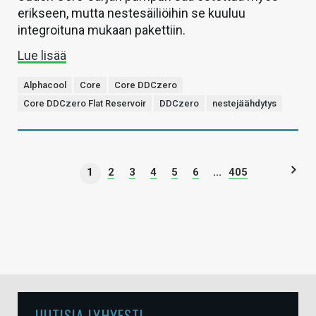
erikseen, mutta nestesäiliöihin se kuuluu
integroituna mukaan pakettiin.
Lue lisää
Alphacool
Core
Core DDCzero
Core DDCzero Flat Reservoir
DDCzero
nestejäähdytys
1
2
3
4
5
6
...
405
UUTISIA LYHYESTI