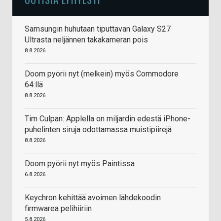
Samsungin huhutaan tiputtavan Galaxy S27
Ultrasta neljännen takakameran pois
8.8.2026
Doom pyörii nyt (melkein) myös Commodore
64:llä
8.8.2026
Tim Culpan: Applella on miljardin edestä iPhone-
puhelinten siruja odottamassa muistipiirejä
8.8.2026
Doom pyörii nyt myös Paintissa
6.8.2026
Keychron kehittää avoimen lähdekoodin
firmwarea pelihiiriin
5.8.2026