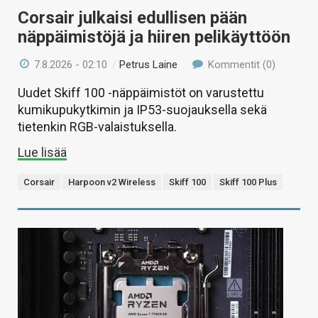
Corsair julkaisi edullisen pään
näppäimistöjä ja hiiren pelikäyttöön
7.8.2026 - 02:10
/
Petrus Laine
Kommentit (0)
Uudet Skiff 100 -näppäimistöt on varustettu
kumikupukytkimin ja IP53-suojauksella sekä
tietenkin RGB-valaistuksella.
Lue lisää
Corsair
Harpoon v2 Wireless
Skiff 100
Skiff 100 Plus