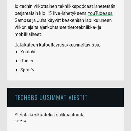
io-techin viikottainen tekniikkapodcast lähetetään
perjantaisin klo 15 live-lähetyksenä
YouTubessa
.
Sampsa ja Juha käyvät keskenään läpi kuluneen
viikon ajalta ajankohtaiset tietotekniikka- ja
mobiiliaiheet.
Jälkikäteen katseltavissa/kuunneltavissa:
Youtube
iTunes
Spotify
TECHBBS UUSIMMAT VIESTIT
Yleistä keskustelua sähköautoista
8.8.2026