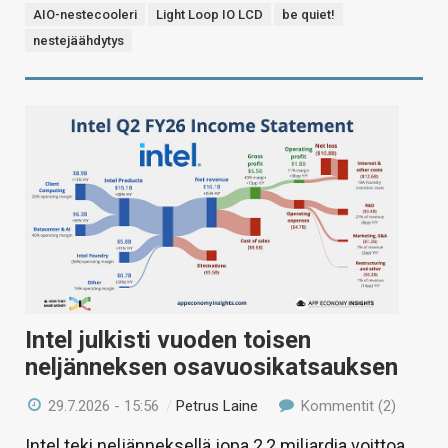
AIO-nestecooleri
Light Loop IO LCD
be quiet!
nestejäähdytys
Intel julkisti vuoden toisen
neljänneksen osavuosikatsauksen
29.7.2026 - 15:56
/
Petrus Laine
Kommentit (2)
Intel teki neljänneksellä jopa 2,2 miljardia voittoa,