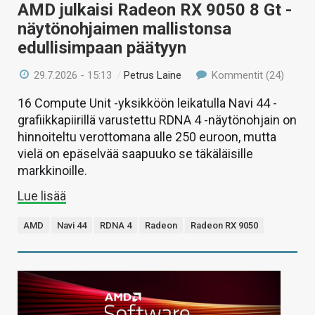
AMD julkaisi Radeon RX 9050 8 Gt -
näytönohjaimen mallistonsa
edullisimpaan päätyyn
29.7.2026 - 15:13
/
Petrus Laine
Kommentit (24)
16 Compute Unit -yksikköön leikatulla Navi 44 -
grafiikkapiirillä varustettu RDNA 4 -näytönohjain on
hinnoiteltu verottomana alle 250 euroon, mutta
vielä on epäselvää saapuuko se täkäläisille
markkinoille.
Lue lisää
AMD
Navi 44
RDNA 4
Radeon
Radeon RX 9050