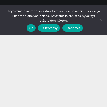
© S&J Media Oy
Käytämme evästeitä sivuston toiminnoissa, ominaisuuksissa ja
liikenteen analysoinnissa. Käyttämällä sivustoa hyväksyt
evästeiden käytön.
Ok
En hyväksy
Lisätietoja
;