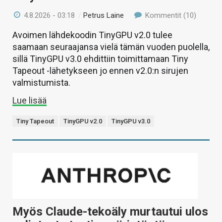
4.8.2026 - 03:18
/
Petrus Laine
Kommentit (10)
Avoimen lähdekoodin TinyGPU v2.0 tulee
saamaan seuraajansa vielä tämän vuoden puolella,
sillä TinyGPU v3.0 ehdittiin toimittamaan Tiny
Tapeout -lähetykseen jo ennen v2.0:n sirujen
valmistumista.
Lue lisää
Tiny Tapeout
TinyGPU v2.0
TinyGPU v3.0
Myös Claude-tekoäly murtautui ulos