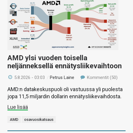
AMD ylsi vuoden toisella
neljänneksellä ennätysliikevaihtoon
5.8.2026 - 03:03
/
Petrus Laine
Kommentit (50)
AMD:n datakeskuspuoli oli vastuussa yli puolesta
jopa 11,5 miljardin dollarin ennätysliikevaihdosta.
Lue lisää
AMD
osavuosikatsaus