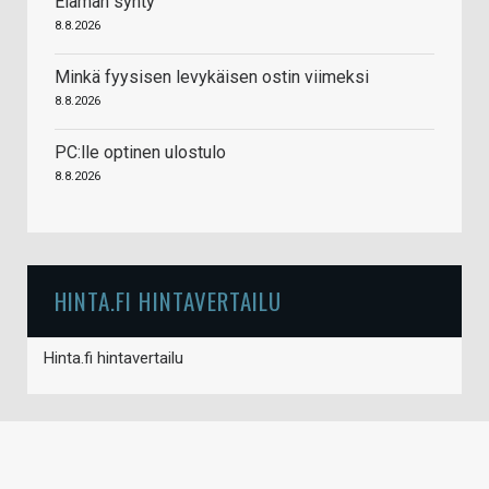
Elämän synty
8.8.2026
Minkä fyysisen levykäisen ostin viimeksi
8.8.2026
PC:lle optinen ulostulo
8.8.2026
HINTA.FI HINTAVERTAILU
Hinta.fi hintavertailu