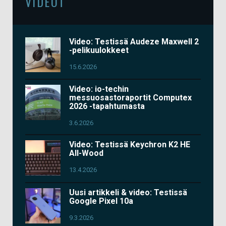
VIDEOT
Video: Testissä Audeze Maxwell 2
-pelikuulokkeet
15.6.2026
Video: io-techin
messuosastoraportit Computex
2026 -tapahtumasta
3.6.2026
Video: Testissä Keychron K2 HE
All-Wood
13.4.2026
Uusi artikkeli & video: Testissä
Google Pixel 10a
9.3.2026