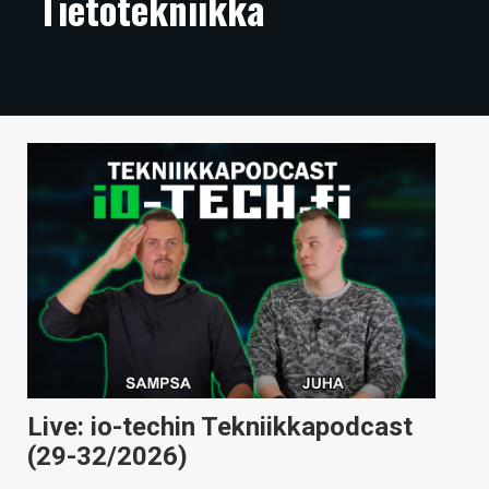
Tietotekniikka
ARTIKKELIT
VIDEOT
TECHBBS
TIETOA
HINTA.FI
KAUPPA
VAIHDA TEEMA
HAKU
Live: io-techin Tekniikkapodcast
(29-32/2026)