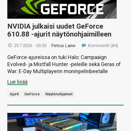
NVIDIA julkaisi uudet GeForce
610.88 -ajurit näytönohjaimilleen
29.7.2026 - 00:30
/
Petrus Laine
Kommentit (84)
GeForce-ajureissa on tuki Halo: Campaaign
Evolved- ja Mistfall Hunter -peleille sekä Geras of
War: E-Day Multiplayerin moninpelinbeetalle
Lue lisää
Ajurit
GeForce
Näytönohjaimet