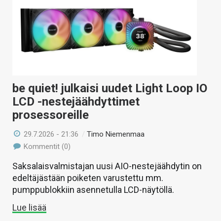
be quiet! julkaisi uudet Light Loop IO
LCD -nestejäähdyttimet
prosessoreille
29.7.2026 - 21:36
/
Timo Niemenmaa
Kommentit (0)
Saksalaisvalmistajan uusi AIO-nestejäähdytin on
edeltäjästään poiketen varustettu mm.
pumppublokkiin asennetulla LCD-näytöllä.
Lue lisää