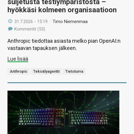
suljetusta testiympäristöstä –
hyökkäsi kolmeen organisaatioon
31.7.2026 - 15:19
/
Timo Niemenmaa
Kommentit (53)
Anthropic tiedottaa asiasta melko pian OpenAI:n
vastaavan tapauksen jälkeen.
Lue lisää
Anthropic
Tekoälyagentti
Tietoturva