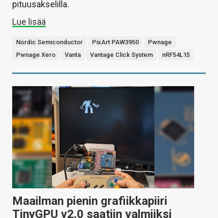
pituusakselilla.
Lue lisää
Nordic Semiconductor
PixArt PAW3950
Pwnage
Pwnage Xero
Vanta
Vantage Click System
nRF54L15
Maailman pienin grafiikkapiiri
TinyGPU v2.0 saatiin valmiiksi