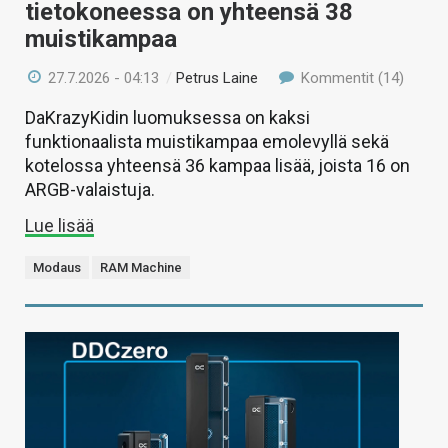
tietokoneessa on yhteensä 38
muistikampaa
27.7.2026 - 04:13
/
Petrus Laine
Kommentit (14)
DaKrazyKidin luomuksessa on kaksi
funktionaalista muistikampaa emolevyllä sekä
kotelossa yhteensä 36 kampaa lisää, joista 16 on
ARGB-valaistuja.
Lue lisää
Modaus
RAM Machine