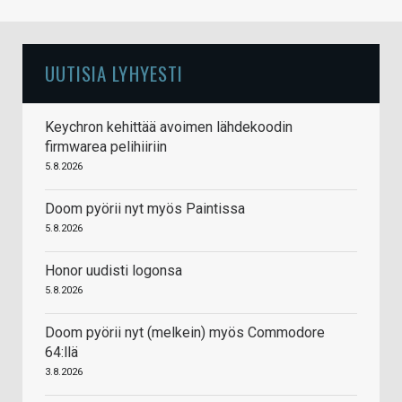
UUTISIA LYHYESTI
Keychron kehittää avoimen lähdekoodin
firmwarea pelihiiriin
5.8.2026
Doom pyörii nyt myös Paintissa
5.8.2026
Honor uudisti logonsa
5.8.2026
Doom pyörii nyt (melkein) myös Commodore
64:llä
3.8.2026