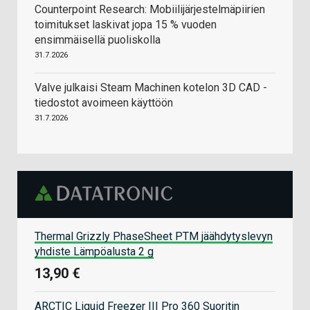
Counterpoint Research: Mobiilijärjestelmäpiirien
toimitukset laskivat jopa 15 % vuoden
ensimmäisellä puoliskolla
31.7.2026
Valve julkaisi Steam Machinen kotelon 3D CAD -
tiedostot avoimeen käyttöön
31.7.2026
Thermal Grizzly PhaseSheet PTM jäähdytyslevyn
yhdiste Lämpöalusta 2 g
13,90 €
ARCTIC Liquid Freezer III Pro 360 Suoritin