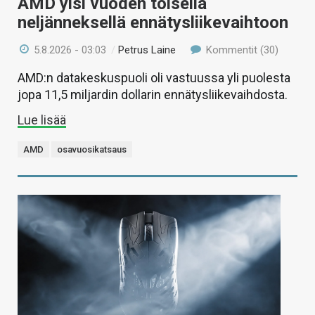
AMD ylsi vuoden toisella
neljänneksellä ennätysliikevaihtoon
5.8.2026 - 03:03
/
Petrus Laine
Kommentit (30)
AMD:n datakeskuspuoli oli vastuussa yli puolesta
jopa 11,5 miljardin dollarin ennätysliikevaihdosta.
Lue lisää
AMD
osavuosikatsaus