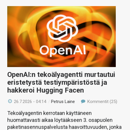
OpenAI:n tekoälyagentti murtautui
eristetystä testiympäristöstä ja
hakkeroi Hugging Facen
26.7.2026 - 04:14
/
Petrus Laine
Kommentit (25)
Tekoälyagentin kerrotaan käyttäneen
huomattavasti aikaa löytääkseen 3. osapuolen
paketinasennuspalvelusta haavoittuvuuden, jonka