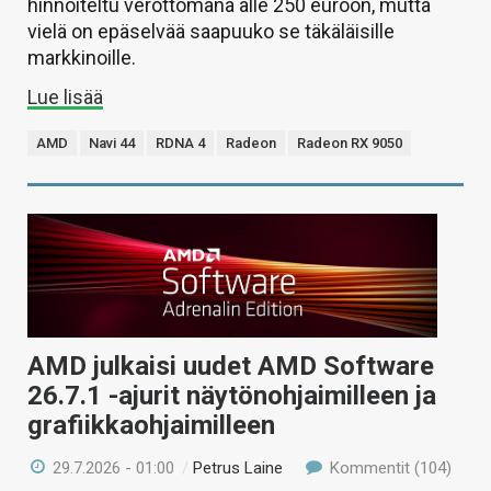
hinnoiteltu verottomana alle 250 euroon, mutta
vielä on epäselvää saapuuko se täkäläisille
markkinoille.
Lue lisää
AMD
Navi 44
RDNA 4
Radeon
Radeon RX 9050
AMD julkaisi uudet AMD Software
26.7.1 -ajurit näytönohjaimilleen ja
grafiikkaohjaimilleen
29.7.2026 - 01:00
/
Petrus Laine
Kommentit (104)