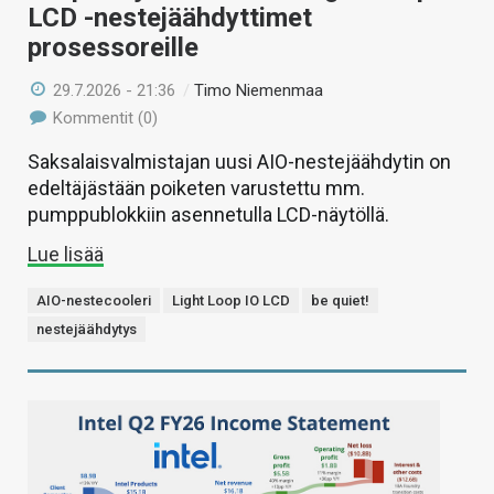
LCD -nestejäähdyttimet
prosessoreille
29.7.2026 - 21:36
/
Timo Niemenmaa
Kommentit (0)
Saksalaisvalmistajan uusi AIO-nestejäähdytin on
edeltäjästään poiketen varustettu mm.
pumppublokkiin asennetulla LCD-näytöllä.
Lue lisää
AIO-nestecooleri
Light Loop IO LCD
be quiet!
nestejäähdytys