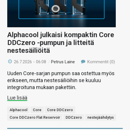
Alphacool julkaisi kompaktin Core
DDCzero -pumpun ja litteitä
nestesäiliöitä
26.7.2026 - 06:08
/
Petrus Laine
Kommentit (0)
Uuden Core-sarjan pumpun saa ostettua myös
erikseen, mutta nestesäiliöihin se kuuluu
integroituna mukaan pakettiin.
Lue lisää
Alphacool
Core
Core DDCzero
Core DDCzero Flat Reservoir
DDCzero
nestejäähdytys