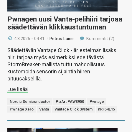
Pwnagen uusi Vanta-pelihiiri tarjoaa
säädettävän klikkaustuntuman
4.8.2026 - 04:41
/
Petrus Laine
Kommentit (2)
Säädettävän Vantage Click -järjestelmän lisäksi
hiiri tarjoaa myös esimerkiksi edeltävästä
StormBreaker-mallista tuttu mahdollisuus
kustomoida sensorin sijaintia hiiren
pituusakselilla.
Lue lisää
Nordic Semiconductor
PixArt PAW3950
Pwnage
Pwnage Xero
Vanta
Vantage Click System
nRF54L15