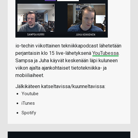
io-techin viikottainen tekniikkapodcast lähetetään
perjantaisin klo 15 live-lähetyksenä
YouTubessa
.
Sampsa ja Juha käyvät keskenään läpi kuluneen
viikon ajalta ajankohtaiset tietotekniikka- ja
mobiiliaiheet.
Jälkikäteen katseltavissa/kuunneltavissa:
Youtube
iTunes
Spotify