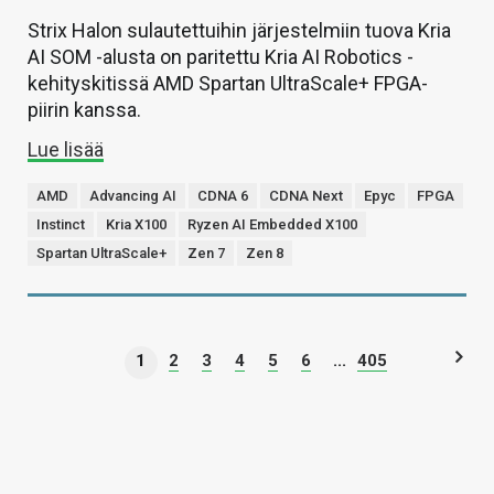
Strix Halon sulautettuihin järjestelmiin tuova Kria
AI SOM -alusta on paritettu Kria AI Robotics -
kehityskitissä AMD Spartan UltraScale+ FPGA-
piirin kanssa.
Lue lisää
AMD
Advancing AI
CDNA 6
CDNA Next
Epyc
FPGA
Instinct
Kria X100
Ryzen AI Embedded X100
Spartan UltraScale+
Zen 7
Zen 8
1
2
3
4
5
6
...
405