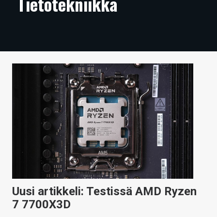
Tietotekniikka
ARTIKKELIT
VIDEOT
TECHBBS
TIETOA
HINTA.FI
KAUPPA
VAIHDA TEEMA
HAKU
Uusi artikkeli: Testissä AMD Ryzen
7 7700X3D