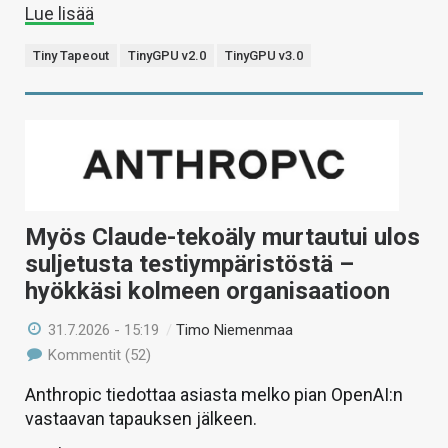
Lue lisää
Tiny Tapeout
TinyGPU v2.0
TinyGPU v3.0
Myös Claude-tekoäly murtautui ulos
suljetusta testiympäristöstä –
hyökkäsi kolmeen organisaatioon
31.7.2026 - 15:19
/
Timo Niemenmaa
Kommentit (52)
Anthropic tiedottaa asiasta melko pian OpenAI:n
vastaavan tapauksen jälkeen.