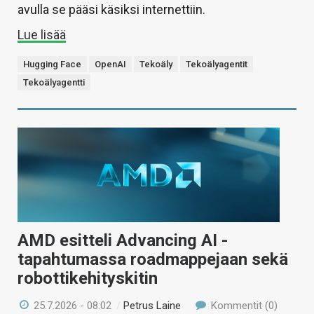
avulla se pääsi käsiksi internettiin.
Lue lisää
Hugging Face
OpenAI
Tekoäly
Tekoälyagentit
Tekoälyagentti
AMD esitteli Advancing AI -
tapahtumassa roadmappejaan sekä
robottikehityskitin
25.7.2026 - 08:02
/
Petrus Laine
Kommentit (0)