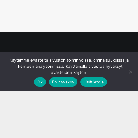
© S&J Media Oy
Käytämme evästeitä sivuston toiminnoissa, ominaisuuksissa ja
liikenteen analysoinnissa. Käyttämällä sivustoa hyväksyt
evästeiden käytön.
Ok
En hyväksy
Lisätietoja
;