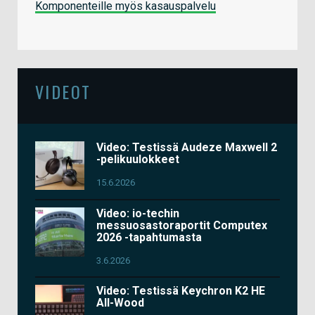
Komponenteille myös kasauspalvelu
VIDEOT
Video: Testissä Audeze Maxwell 2
-pelikuulokkeet
15.6.2026
Video: io-techin
messuosastoraportit Computex
2026 -tapahtumasta
3.6.2026
Video: Testissä Keychron K2 HE
All-Wood