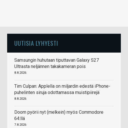
UUTISIA LYHYESTI
Samsungin huhutaan tiputtavan Galaxy S27
Ultrasta neljännen takakameran pois
8.8.2026
Tim Culpan: Applella on miljardin edestä iPhone-
puhelinten siruja odottamassa muistipiirejä
8.8.2026
Doom pyörii nyt (melkein) myös Commodore
64:llä
7.8.2026