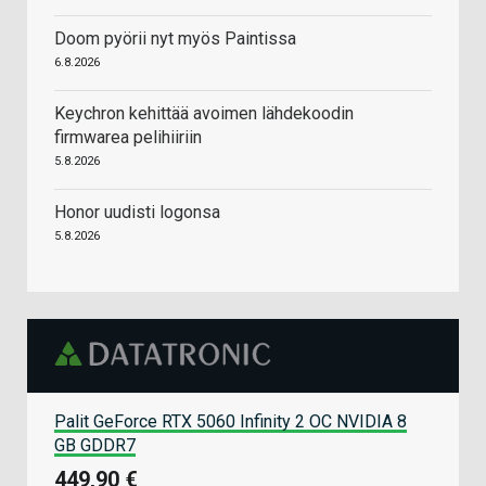
Doom pyörii nyt myös Paintissa
6.8.2026
Keychron kehittää avoimen lähdekoodin
firmwarea pelihiiriin
5.8.2026
Honor uudisti logonsa
5.8.2026
Palit GeForce RTX 5060 Infinity 2 OC NVIDIA 8
GB GDDR7
449,90 €