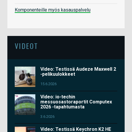
Komponenteille myös kasauspalvelu
VIDEOT
Video: Testissä Audeze Maxwell 2
-pelikuulokkeet
15.6.2026
Video: io-techin
messuosastoraportit Computex
2026 -tapahtumasta
3.6.2026
Video: Testissä Keychron K2 HE