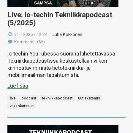
Live: io-techin Tekniikkapodcast
(5/2025)
31.1.2025 - 12:24
/
Juha Kokkonen
Kommentit (65)
io-techin YouTubessa suorana lähetettävässä
Tekniikkapodcastissa keskustellaan viikon
kiinnostavimmista tietotekniikka- ja
mobiilimaailman tapahtumista.
Lue lisää
live
podcast
tekniikkapodcast
uutiskatsaus
viikkokatsaus