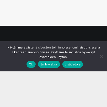
© S&J Media Oy
Käytämme evästeitä sivuston toiminnoissa, ominaisuuksissa ja
liikenteen analysoinnissa. Käyttämällä sivustoa hyväksyt
evästeiden käytön.
Ok
En hyväksy
Lisätietoja
;