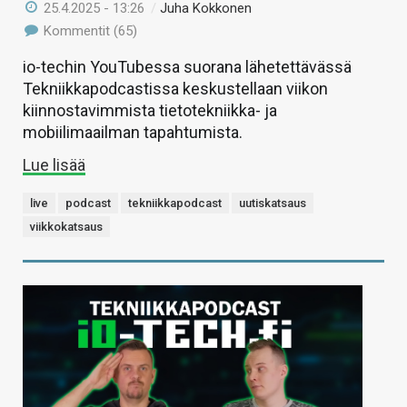
25.4.2025 - 13:26
/
Juha Kokkonen
Kommentit (65)
io-techin YouTubessa suorana lähetettävässä
Tekniikkapodcastissa keskustellaan viikon
kiinnostavimmista tietotekniikka- ja
mobiilimaailman tapahtumista.
Lue lisää
live
podcast
tekniikkapodcast
uutiskatsaus
viikkokatsaus