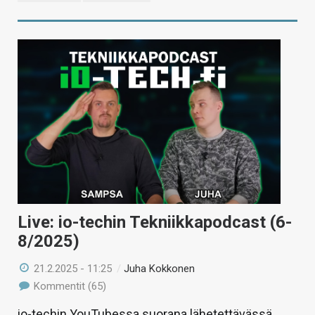
Live: io-techin Tekniikkapodcast (6-
8/2025)
21.2.2025 - 11:25
/
Juha Kokkonen
Kommentit (65)
io-techin YouTubessa suorana lähetettävässä