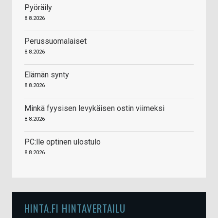
Pyöräily
8.8.2026
Perussuomalaiset
8.8.2026
Elämän synty
8.8.2026
Minkä fyysisen levykäisen ostin viimeksi
8.8.2026
PC:lle optinen ulostulo
8.8.2026
HINTA.FI HINTAVERTAILU