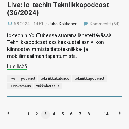
Live: io-techin Tekniikkapodcast
(36/2024)
6.9.2024 - 14:51
/
Juha Kokkonen
Kommentit (54)
io-techin YouTubessa suorana lähetettävässä
Tekniikkapodcastissa keskustellaan viikon
kiinnostavimmista tietotekniikka- ja
mobiilimaailman tapahtumista.
Lue lisää
live
podcast
tekniikkakatsaus
tekniikkapodcast
uutiskatsaus
viikkokatsaus
1
2
3
4
5
6
7
8
...
14