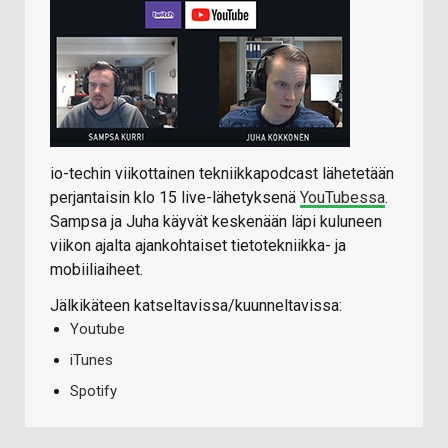
io-techin viikottainen tekniikkapodcast lähetetään
perjantaisin klo 15 live-lähetyksenä
YouTubessa
.
Sampsa ja Juha käyvät keskenään läpi kuluneen
viikon ajalta ajankohtaiset tietotekniikka- ja
mobiiliaiheet.
Jälkikäteen katseltavissa/kuunneltavissa:
Youtube
iTunes
Spotify