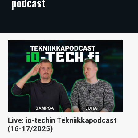
podcast
ARTIKKELIT
VIDEOT
TECHBBS
TIETOA
HINTA.FI
KAUPPA
VAIHDA TEEMA
HAKU
Live: io-techin Tekniikkapodcast
(16-17/2025)