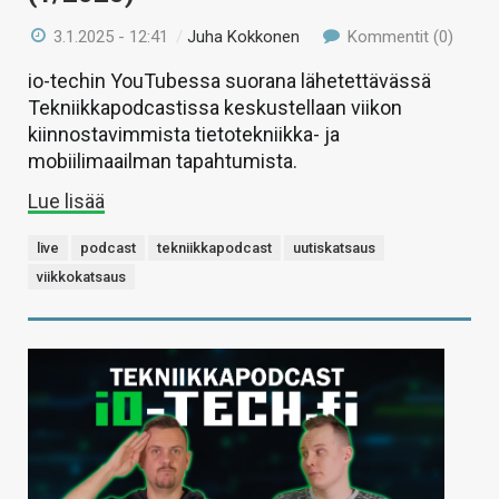
3.1.2025 - 12:41
/
Juha Kokkonen
Kommentit (0)
io-techin YouTubessa suorana lähetettävässä
Tekniikkapodcastissa keskustellaan viikon
kiinnostavimmista tietotekniikka- ja
mobiilimaailman tapahtumista.
Lue lisää
live
podcast
tekniikkapodcast
uutiskatsaus
viikkokatsaus