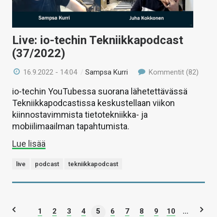
Live: io-techin Tekniikkapodcast
(37/2022)
16.9.2022 - 14:04
/
Sampsa Kurri
Kommentit (82)
io-techin YouTubessa suorana lähetettävässä
Tekniikkapodcastissa keskustellaan viikon
kiinnostavimmista tietotekniikka- ja
mobiilimaailman tapahtumista.
Lue lisää
live
podcast
tekniikkapodcast
1
2
3
4
5
6
7
8
9
10
...