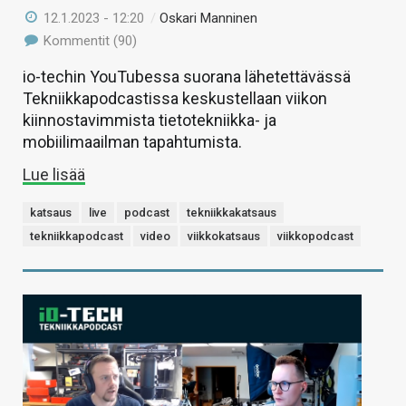
12.1.2023 - 12:20
/
Oskari Manninen
Kommentit (90)
io-techin YouTubessa suorana lähetettävässä
Tekniikkapodcastissa keskustellaan viikon
kiinnostavimmista tietotekniikka- ja
mobiilimaailman tapahtumista.
Lue lisää
katsaus
live
podcast
tekniikkakatsaus
tekniikkapodcast
video
viikkokatsaus
viikkopodcast