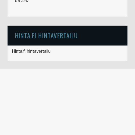
6.8.2026
HINTA.FI HINTAVERTAILU
Hinta.fi hintavertailu