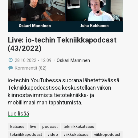
Live: io-techin Tekniikkapodcast
(43/2022)
28.10.2022 - 12:09
/
Oskari Manninen
Kommentit (82)
io-techin YouTubessa suorana lähetettävässä
Tekniikkapodcastissa keskustellaan viikon
kiinnostavimmista tietotekniikka- ja
mobiilimaailman tapahtumista.
Lue lisää
katsaus
live
podcast
tekniikkakatsaus
tekniikkapodcast
video
viikkokatsaus
viikkopodcast