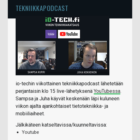
TEKNIIKKAPODCAST
io-techin viikottainen tekniikkapodcast lähetetään
perjantaisin klo 15 live-lähetyksenä
YouTubessa
.
Sampsa ja Juha käyvät keskenään läpi kuluneen
viikon ajalta ajankohtaiset tietotekniikka- ja
mobiiliaiheet.
Jälkikäteen katseltavissa/kuunneltavissa:
Youtube