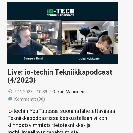
Live: io-techin Tekniikkapodcast
(4/2023)
27.1.2023 - 10:39
/
Oskari Manninen
Kommentit (90)
io-techin YouTubessa suorana lähetettävässä
Tekniikkapodcastissa keskustellaan viikon
kiinnostavimmista tietotekniikka- ja
mobiilimaailman tapahtumista.