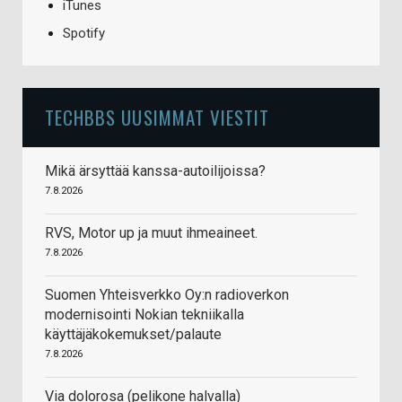
iTunes
Spotify
TECHBBS UUSIMMAT VIESTIT
Mikä ärsyttää kanssa-autoilijoissa?
7.8.2026
RVS, Motor up ja muut ihmeaineet.
7.8.2026
Suomen Yhteisverkko Oy:n radioverkon
modernisointi Nokian tekniikalla
käyttäjäkokemukset/palaute
7.8.2026
Via dolorosa (pelikone halvalla)