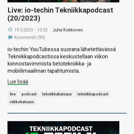
Live: io-techin Tekniikkapodcast
(20/2023)
19.5.2023 - 13:32
/
Juha Kokkonen
Kommentit (90)
io-techin YouTubessa suorana lähetettävässä
Tekniikkapodcastissa keskustellaan viikon
kiinnostavimmista tietotekniikka- ja
mobiilimaailman tapahtumista.
Lue lisää
live
podcast
tekniikkakatsaus
tekniikkapodcast
viikkokatsaus