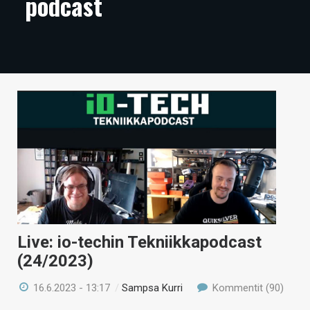
podcast
ARTIKKELIT
VIDEOT
TECHBBS
TIETOA
HINTA.FI
KAUPPA
VAIHDA TEEMA
Live: io-techin Tekniikkapodcast
(24/2023)
HAKU
16.6.2023 - 13:17
/
Sampsa Kurri
Kommentit (90)