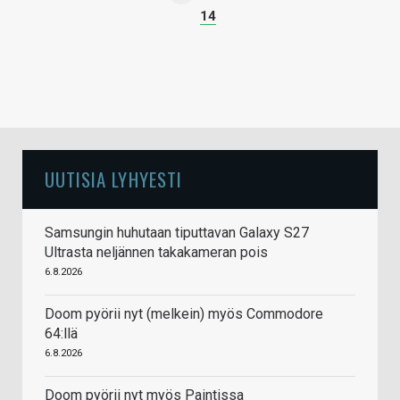
14
UUTISIA LYHYESTI
Samsungin huhutaan tiputtavan Galaxy S27
Ultrasta neljännen takakameran pois
6.8.2026
Doom pyörii nyt (melkein) myös Commodore
64:llä
6.8.2026
Doom pyörii nyt myös Paintissa