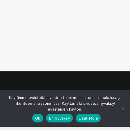
© S&J Media Oy
Käytämme evästeitä sivuston toiminnoissa, ominaisuuksissa ja
liikenteen analysoinnissa. Käyttämällä sivustoa hyväksyt
evästeiden käytön.
Ok
En hyväksy
Lisätietoja
;