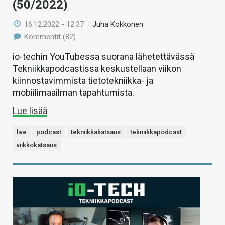
(50/2022)
16.12.2022 - 12:37
/
Juha Kokkonen
Kommentit (82)
io-techin YouTubessa suorana lähetettävässä
Tekniikkapodcastissa keskustellaan viikon
kiinnostavimmista tietotekniikka- ja
mobiilimaailman tapahtumista.
Lue lisää
live
podcast
tekniikkakatsaus
tekniikkapodcast
viikkokatsaus