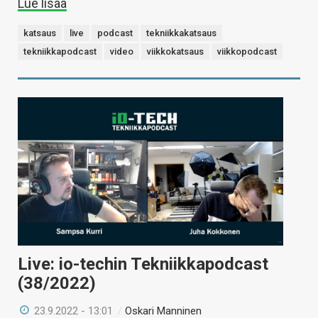
Lue lisää
katsaus
live
podcast
tekniikkakatsaus
tekniikkapodcast
video
viikkokatsaus
viikkopodcast
Live: io-techin Tekniikkapodcast
(38/2022)
23.9.2022 - 13:01
/
Oskari Manninen