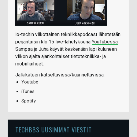
io-techin viikottainen tekniikkapodcast lähetetään
perjantaisin klo 15 live-lähetyksenä
YouTubessa
.
Sampsa ja Juha käyvät keskenään läpi kuluneen
viikon ajalta ajankohtaiset tietotekniikka- ja
mobiiliaiheet.
Jälkikäteen katseltavissa/kuunneltavissa:
Youtube
iTunes
Spotify
TECHBBS UUSIMMAT VIESTIT