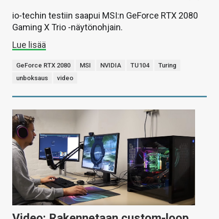
io-techin testiin saapui MSI:n GeForce RTX 2080
Gaming X Trio -näytönohjain.
Lue lisää
GeForce RTX 2080
MSI
NVIDIA
TU104
Turing
unboksaus
video
Video: Rakennetaan custom-loop