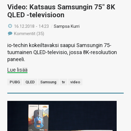
Video: Katsaus Samsungin 75″ 8K
QLED -televisioon
16.12.2018 - 14:23
/
Sampsa Kurri
Kommentit (35)
io-techin kokeiltavaksi saapui Samsungin 75-
tuumainen QLED-televisio, jossa 8K-resoluution
paneeli.
Lue lisää
PUBG
QLED
Samsung
tv
video