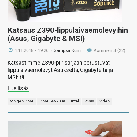
Katsaus Z390-lippulaivaemolevyihin
(Asus, Gigabyte & MSI)
1.11.2018 - 19:26
/
Sampsa Kurri
Kommentit (22)
Katsastimme Z390-piirisarjaan perustuvat
lippulaivaemolevyt Asukselta, Gigabyteltä ja
MSI:ltä.
Lue lisää
9th gen Core
Core i9-9900K
Intel
Z390
video