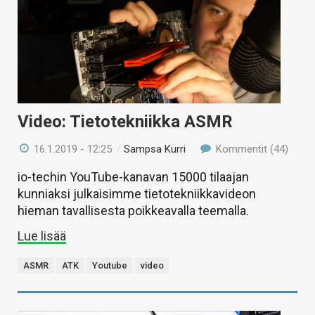
KAUPPA
VAIHDA TEEMA
HAKU
Video: Tietotekniikka ASMR
16.1.2019 - 12:25
/
Sampsa Kurri
Kommentit (44)
io-techin YouTube-kanavan 15000 tilaajan
kunniaksi julkaisimme tietotekniikkavideon
hieman tavallisesta poikkeavalla teemalla.
Lue lisää
ASMR
ATK
Youtube
video