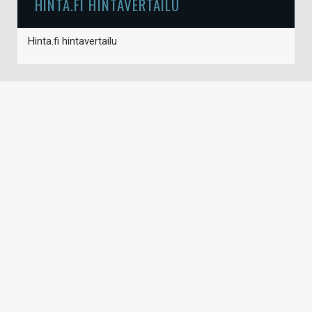
HINTA.FI HINTAVERTAILU
Hinta.fi hintavertailu