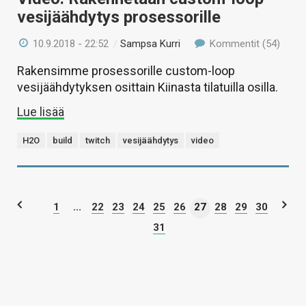
vesijäähdytys prosessorille
10.9.2018 - 22:52
/
Sampsa Kurri
Kommentit (54)
Rakensimme prosessorille custom-loop
vesijäähdytyksen osittain Kiinasta tilatuilla osilla.
Lue lisää
H2O
build
twitch
vesijäähdytys
video
1
...
22
23
24
25
26
27
28
29
30
31