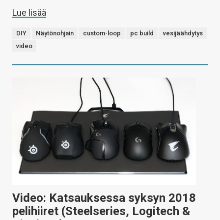
Lue lisää
DIY
Näytönohjain
custom-loop
pc build
vesijäähdytys
video
Video: Katsauksessa syksyn 2018
pelihiiret (Steelseries, Logitech &