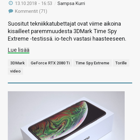
13.10.2018 - 16:53
/
Sampsa Kurri
Kommentit (71)
Suositut tekniikkatubettajat ovat viime aikoina
kisailleet paremmuudesta 3DMark Time Spy
Extreme -testissä. io-tech vastasi haasteeseen.
Lue lisää
3DMark
GeForce RTX 2080 Ti
Time Spy Extreme
Torille
video