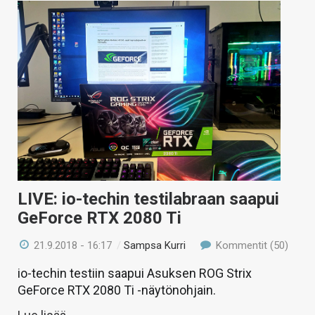
LIVE: io-techin testilabraan saapui
GeForce RTX 2080 Ti
21.9.2018 - 16:17
/
Sampsa Kurri
Kommentit (50)
io-techin testiin saapui Asuksen ROG Strix
GeForce RTX 2080 Ti -näytönohjain.