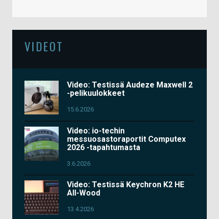
VIDEOT
Video: Testissä Audeze Maxwell 2
-pelikuulokkeet
15.6.2026
Video: io-techin
messuosastoraportit Computex
2026 -tapahtumasta
3.6.2026
Video: Testissä Keychron K2 HE
All-Wood
13.4.2026