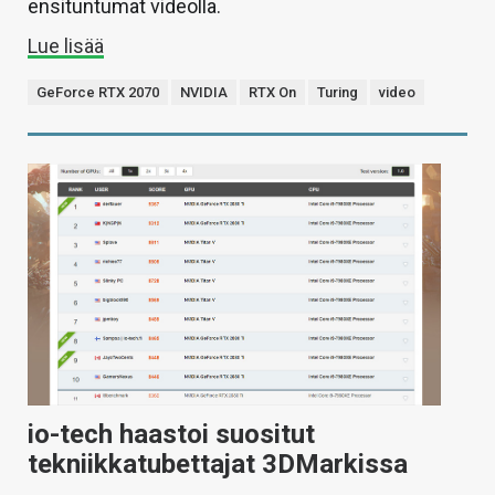
ensituntumat videolla.
Lue lisää
GeForce RTX 2070
NVIDIA
RTX On
Turing
video
io-tech haastoi suositut
tekniikkatubettajat 3DMarkissa