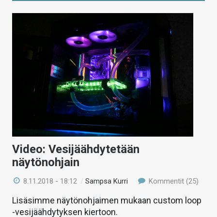
Video: Vesijäähdytetään
näytönohjain
8.11.2018 - 18:12
/
Sampsa Kurri
Kommentit (25)
Lisäsimme näytönohjaimen mukaan custom loop
-vesijäähdytyksen kiertoon.