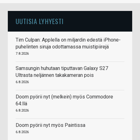
UUTISIA LYHYESTI
Tim Culpan: Applella on miljardin edestä iPhone-
puhelinten siruja odottamassa muistipiirejä
7.8.2026
Samsungin huhutaan tiputtavan Galaxy S27
Ultrasta neljännen takakameran pois
6.8.2026
Doom pyörii nyt (melkein) myös Commodore
64:llä
6.8.2026
Doom pyörii nyt myös Paintissa
6.8.2026