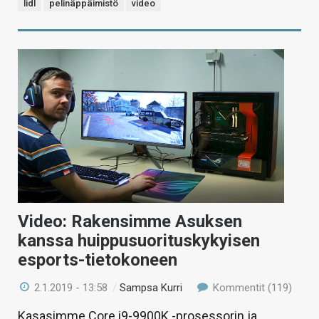
lidl
pelinäppäimistö
video
Video: Rakensimme Asuksen
kanssa huippusuorituskykyisen
esports-tietokoneen
2.1.2019 - 13:58
/
Sampsa Kurri
Kommentit (119)
Kasasimme Core i9-9900K -prosessorin ja