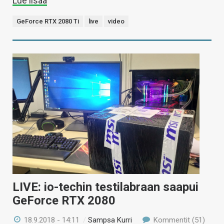
Lue lisää
GeForce RTX 2080 Ti
live
video
LIVE: io-techin testilabraan saapui
GeForce RTX 2080
18.9.2018 - 14:11
/
Sampsa Kurri
Kommentit (51)