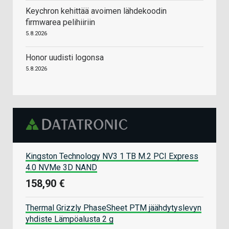
Keychron kehittää avoimen lähdekoodin
firmwarea pelihiiriin
5.8.2026
Honor uudisti logonsa
5.8.2026
Kingston Technology NV3 1 TB M.2 PCI Express
4.0 NVMe 3D NAND
158,90 €
Thermal Grizzly PhaseSheet PTM jäähdytyslevyn
yhdiste Lämpöalusta 2 g