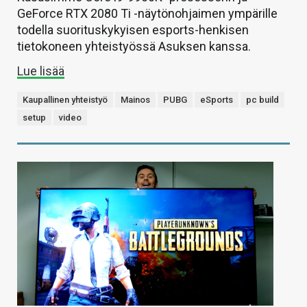
GeForce RTX 2080 Ti -näytönohjaimen ympärille
todella suorituskykyisen esports-henkisen
tietokoneen yhteistyössä Asuksen kanssa.
Lue lisää
Kaupallinen yhteistyö
Mainos
PUBG
eSports
pc build
setup
video