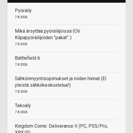
Pyöräily
7.8.2026
Mikä ärsyttää pyöräilijöissä (Oli:
Kilpapyöräilijöiden "pakat"..)
7.8.2026
Battlefield 6
7.8.2026
Sähkönmyyntisopimukset ja niiden hinnat (EI
yleistä sähkökeskustelua!)
7.8.2026
Tekoäly
7.8.2026
Kingdom Come: Deliverance II (PC, PS5/Pro,
XBX/S)