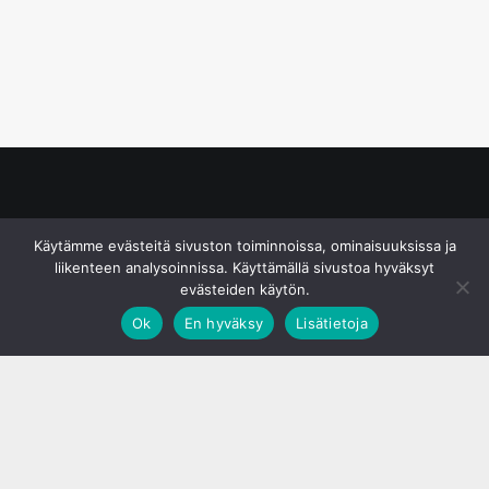
© S&J Media Oy
Käytämme evästeitä sivuston toiminnoissa, ominaisuuksissa ja
liikenteen analysoinnissa. Käyttämällä sivustoa hyväksyt
evästeiden käytön.
Ok
En hyväksy
Lisätietoja
;