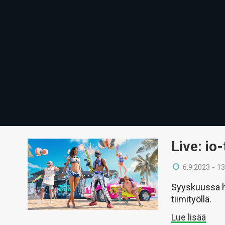
Live: io
6.9.2023 - 13
Syyskuussa h
tiimityöllä.
Lue lisää