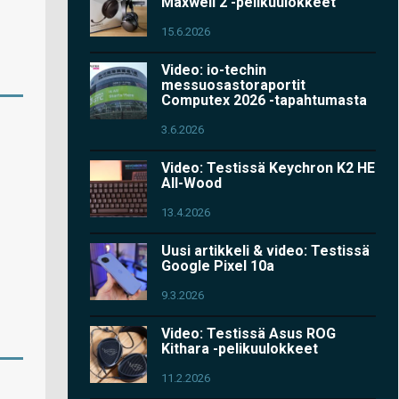
Maxwell 2 -pelikuulokkeet
15.6.2026
Video: io-techin
messuosastoraportit
Computex 2026 -tapahtumasta
3.6.2026
Video: Testissä Keychron K2 HE
All-Wood
13.4.2026
Uusi artikkeli & video: Testissä
Google Pixel 10a
9.3.2026
Video: Testissä Asus ROG
Kithara -pelikuulokkeet
11.2.2026