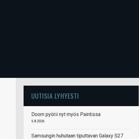
UUTISIA LYHYESTI
Doom pyörii nyt myös Paintissa
6.8.2026
Samsungin huhutaan tiputtavan Galaxy S27