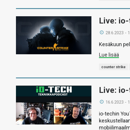
Live: io
28.6.2023 - 
Kesäkuun peli
Lue lisää
counter strike
Live: io
16.6.2023 - 
io-techin Yo
keskustellaan
mobiilimaail