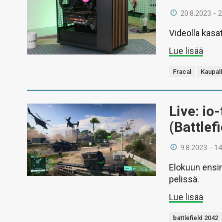
20.8.2023 - 
Videolla kasat
Lue lisää
Fracal
Kaupall
Live: io
(Battlef
9.8.2023 - 14
Elokuun ensim
pelissä.
Lue lisää
battlefield 2042