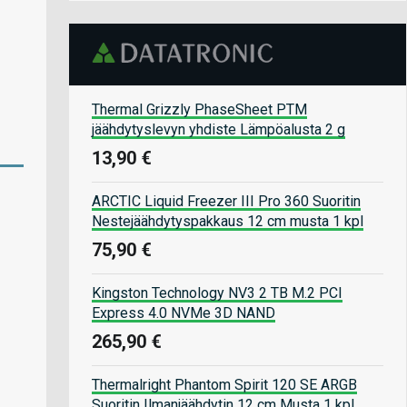
Thermal Grizzly PhaseSheet PTM
jäähdytyslevyn yhdiste Lämpöalusta 2 g
13,90 €
ARCTIC Liquid Freezer III Pro 360 Suoritin
Nestejäähdytyspakkaus 12 cm musta 1 kpl
75,90 €
Kingston Technology NV3 2 TB M.2 PCI
Express 4.0 NVMe 3D NAND
265,90 €
Thermalright Phantom Spirit 120 SE ARGB
Suoritin Ilmanjäähdytin 12 cm Musta 1 kpl