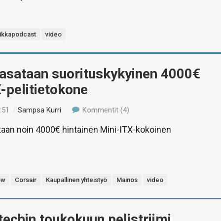
iikkapodcast
video
Kasataan suorituskykyinen 4000€
-pelitietokone
:51
/
Sampsa Kurri
Kommentit (4)
taan noin 4000€ hintainen Mini-ITX-kokoinen
.
ow
Corsair
Kaupallinen yhteistyö
Mainos
video
-techin toukokuun pelistriimi