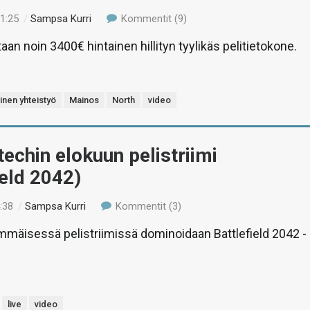
21:25
/
Sampsa Kurri
Kommentit (9)
aan noin 3400€ hintainen hillityn tyylikäs pelitietokone.
inen yhteistyö
Mainos
North
video
-techin elokuun pelistriimi
ield 2042)
:38
/
Sampsa Kurri
Kommentit (3)
mäisessä pelistriimissä dominoidaan Battlefield 2042 -
live
video