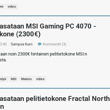
imi
video
Kasataan MSI Gaming PC 4070 -
okone (2300€)
13:43
/
Sampsa Kurri
Kommentit (3)
taan noin 2300€ hintainen pelitietokone MSI:n
sta.
istyö
MSI
Mainos
video
asataan pelitietokone Fractal North
on