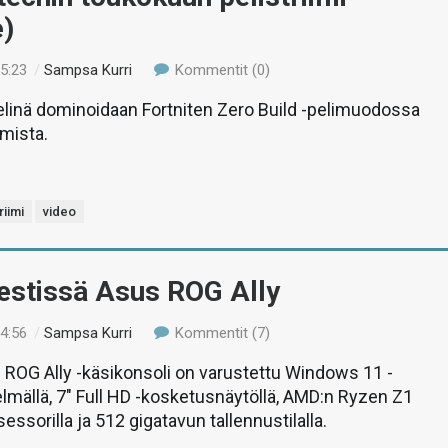
e)
15:23
/
Sampsa Kurri
Kommentit (0)
linä dominoidaan Fortniten Zero Build -pelimuodossa
mista.
riimi
video
estissä Asus ROG Ally
14:56
/
Sampsa Kurri
Kommentit (7)
ROG Ally -käsikonsoli on varustettu Windows 11 -
elmällä, 7″ Full HD -kosketusnäytöllä, AMD:n Ryzen Z1
ssorilla ja 512 gigatavun tallennustilalla.