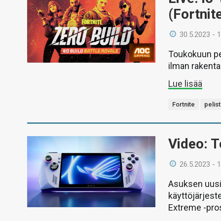
(Fortnit
30.5.2023 - 
Toukokuun pe
ilman rakenta
Lue lisää
Fortnite
pelist
Video: T
26.5.2023 - 
Asuksen uusi 
käyttöjärjest
Extreme -prose