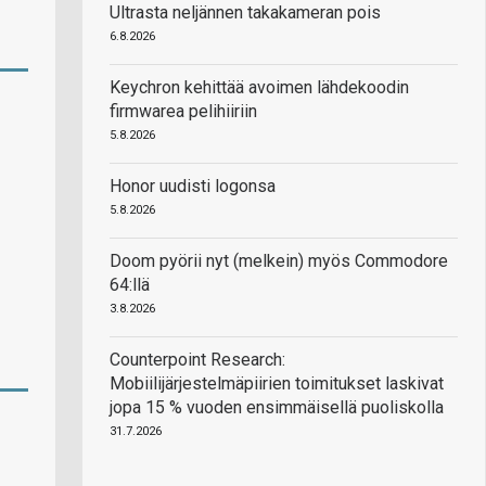
Ultrasta neljännen takakameran pois
6.8.2026
Keychron kehittää avoimen lähdekoodin
firmwarea pelihiiriin
5.8.2026
Honor uudisti logonsa
5.8.2026
Doom pyörii nyt (melkein) myös Commodore
64:llä
3.8.2026
Counterpoint Research:
Mobiilijärjestelmäpiirien toimitukset laskivat
jopa 15 % vuoden ensimmäisellä puoliskolla
31.7.2026