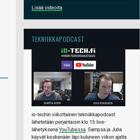
Lisää videoita
TEKNIIKKAPODCAST
io-techin viikottainen tekniikkapodcast
lähetetään perjantaisin klo 15 live-
lähetyksenä
YouTubessa
. Sampsa ja Juha
käyvät keskenään läpi kuluneen viikon ajalta