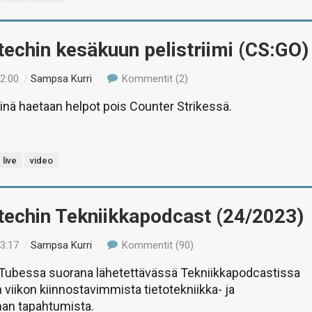
-techin kesäkuun pelistriimi (CS:GO)
12:00
/
Sampsa Kurri
Kommentit (2)
nä haetaan helpot pois Counter Strikessä.
live
video
-techin Tekniikkapodcast (24/2023)
13:17
/
Sampsa Kurri
Kommentit (90)
uTubessa suorana lähetettävässä Tekniikkapodcastissa
 viikon kiinnostavimmista tietotekniikka- ja
man tapahtumista.