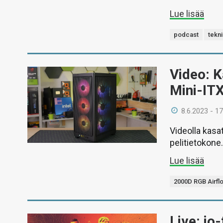
Lue lisää
podcast
tekn
Video: 
Mini-ITX
8.6.2023 - 17
Videolla kasa
pelitietokone
Lue lisää
2000D RGB Airfl
Live: io