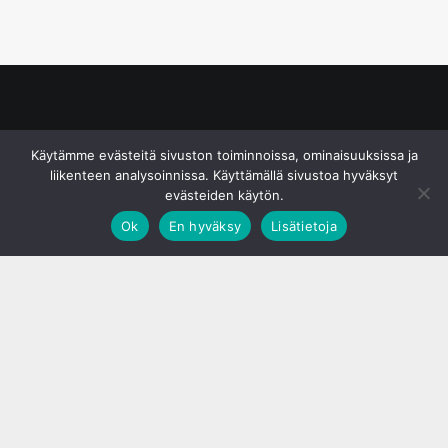
© S&J Media Oy
Käytämme evästeitä sivuston toiminnoissa, ominaisuuksissa ja
liikenteen analysoinnissa. Käyttämällä sivustoa hyväksyt
evästeiden käytön.
Ok
En hyväksy
Lisätietoja
;