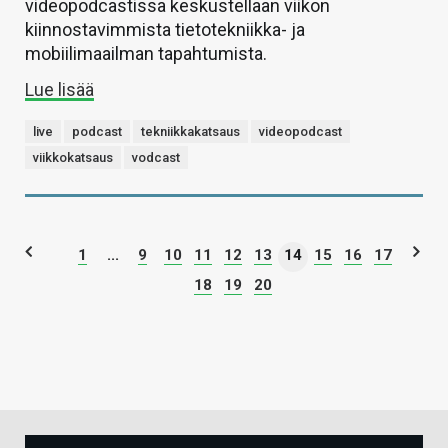
videopodcastissa keskustellaan viikon
kiinnostavimmista tietotekniikka- ja
mobiilimaailman tapahtumista.
Lue lisää
live
podcast
tekniikkakatsaus
videopodcast
viikkokatsaus
vodcast
1
...
9
10
11
12
13
14
15
16
17
18
19
20