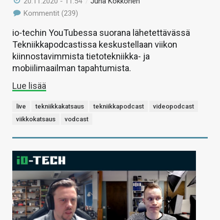
20.11.2020 - 11:54
/
Juha Kokkonen
Kommentit (239)
io-techin YouTubessa suorana lähetettävässä
Tekniikkapodcastissa keskustellaan viikon
kiinnostavimmista tietotekniikka- ja
mobiilimaailman tapahtumista.
Lue lisää
live
tekniikkakatsaus
tekniikkapodcast
videopodcast
viikkokatsaus
vodcast