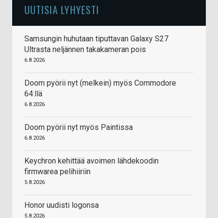
UUTISIA LYHYESTI
Samsungin huhutaan tiputtavan Galaxy S27
Ultrasta neljännen takakameran pois
6.8.2026
Doom pyörii nyt (melkein) myös Commodore
64:llä
6.8.2026
Doom pyörii nyt myös Paintissa
6.8.2026
Keychron kehittää avoimen lähdekoodin
firmwarea pelihiiriin
5.8.2026
Honor uudisti logonsa
5.8.2026