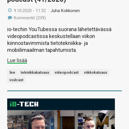
9.10.2020 - 11:32
/
Juha Kokkonen
Kommentit (239)
io-techin YouTubessa suorana lähetettävässä
videopodcastissa keskustellaan viikon
kiinnostavimmista tietotekniikka- ja
mobiilimaailman tapahtumista.
Lue lisää
live
tekniikkakatsaus
videopodcast
viikkokatsaus
vodcast