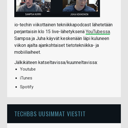
io-techin viikottainen tekniikkapodcast lähetetään
perjantaisin klo 15 live-lähetyksenä
YouTubessa
.
Sampsa ja Juha käyvät keskenään läpi kuluneen
viikon ajalta ajankohtaiset tietotekniikka- ja
mobiiliaiheet.
Jälkikäteen katseltavissa/kuunneltavissa:
Youtube
iTunes
Spotify
TECHBBS UUSIMMAT VIESTIT