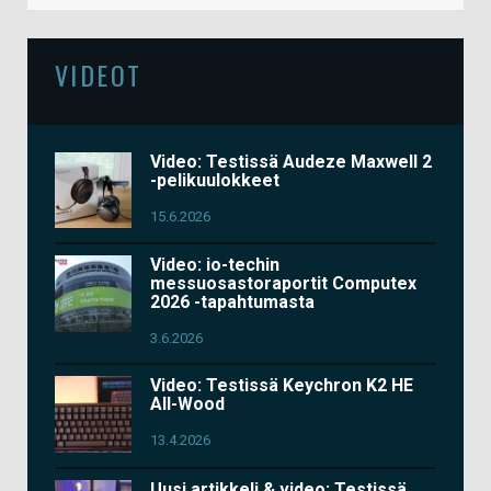
VIDEOT
Video: Testissä Audeze Maxwell 2
-pelikuulokkeet
15.6.2026
Video: io-techin
messuosastoraportit Computex
2026 -tapahtumasta
3.6.2026
Video: Testissä Keychron K2 HE
All-Wood
13.4.2026
Uusi artikkeli & video: Testissä