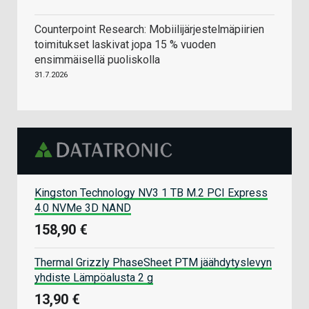
Counterpoint Research: Mobiilijärjestelmäpiirien
toimitukset laskivat jopa 15 % vuoden
ensimmäisellä puoliskolla
31.7.2026
Kingston Technology NV3 1 TB M.2 PCI Express
4.0 NVMe 3D NAND
158,90 €
Thermal Grizzly PhaseSheet PTM jäähdytyslevyn
yhdiste Lämpöalusta 2 g
13,90 €