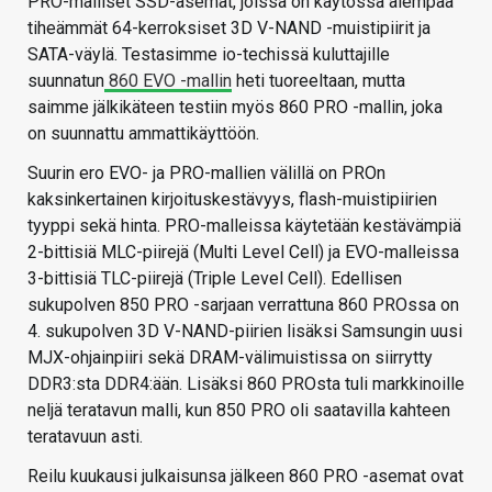
PRO-malliset SSD-asemat, joissa on käytössä aiempaa
tiheämmät 64-kerroksiset 3D V-NAND -muistipiirit ja
SATA-väylä. Testasimme io-techissä kuluttajille
suunnatun
860 EVO -mallin
heti tuoreeltaan, mutta
saimme jälkikäteen testiin myös 860 PRO -mallin, joka
on suunnattu ammattikäyttöön.
Suurin ero EVO- ja PRO-mallien välillä on PROn
kaksinkertainen kirjoituskestävyys, flash-muistipiirien
tyyppi sekä hinta. PRO-malleissa käytetään kestävämpiä
2-bittisiä MLC-piirejä (Multi Level Cell) ja EVO-malleissa
3-bittisiä TLC-piirejä (Triple Level Cell). Edellisen
sukupolven 850 PRO -sarjaan verrattuna 860 PROssa on
4. sukupolven 3D V-NAND-piirien lisäksi Samsungin uusi
MJX-ohjainpiiri sekä DRAM-välimuistissa on siirrytty
DDR3:sta DDR4:ään. Lisäksi 860 PROsta tuli markkinoille
neljä teratavun malli, kun 850 PRO oli saatavilla kahteen
teratavuun asti.
Reilu kuukausi julkaisunsa jälkeen 860 PRO -asemat ovat