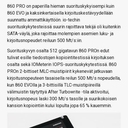
860 PRO on paperilla hieman suorituskykyisempi kuin
860 EVO ja kaksinkertaisella kirjoituskestävyydellään
suunnattu ammattikäyttöön. io-techin
suorituskykytesteissä suurin rajoittava tekijä oli kuitenkin
SATA-väylä, joka rajoittaa molempien asemien luku- ja
kirjoitusnopeudet reiluun 500 Mt/s:iin.
Suorituskyvyn osalta 512 gigatavun 860 PROn edut
tulivat esille tiedostojen kopiointitestissä kirjoituksen
osalta sekä IOMeterin IOPS-suorituskykytestissä. 860
PROn 2-bittiset MLC-muistipiirit kykenevät jatkuvaan
kirjoitusnopeuteen tasaisella reilun 500 Mt/s nopeudella,
kun 860 EVOlla ja 3-bittisillä TLC-muistipiireillä
välimuistin täytyttyä After Turbowrite -tila aktivoitui,
kirjoitusnopeus laski 300 Mt/s tasolle ja suurikokoisen
kansion kopiointiin kului lopulta jopa 65 % kauemmin.