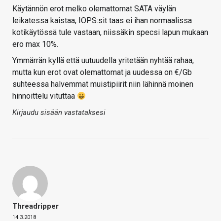
Käytännön erot melko olemattomat SATA väylän
leikatessa kaistaa, IOPS:sit taas ei ihan normaalissa
kotikäytössä tule vastaan, niissäkin specsi lapun mukaan
ero max 10%.
Ymmärrän kyllä että uutuudella yritetään nyhtää rahaa,
mutta kun erot ovat olemattomat ja uudessa on €/Gb
suhteessa halvemmat muistipiirit niin lähinnä moinen
hinnoittelu vituttaa
Kirjaudu sisään vastataksesi
Threadripper
14.3.2018