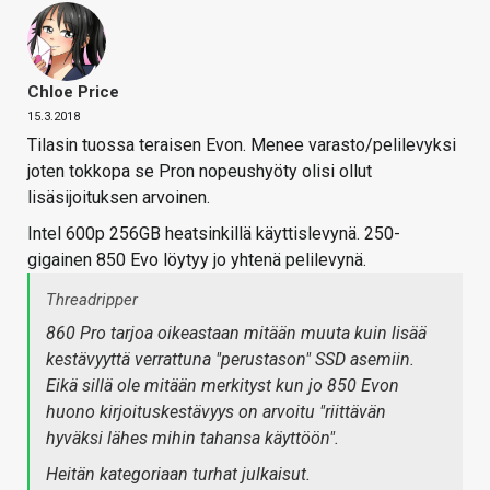
Chloe Price
15.3.2018
Tilasin tuossa teraisen Evon. Menee varasto/pelilevyksi
joten tokkopa se Pron nopeushyöty olisi ollut
lisäsijoituksen arvoinen.
Intel 600p 256GB heatsinkillä käyttislevynä. 250-
gigainen 850 Evo löytyy jo yhtenä pelilevynä.
Threadripper
860 Pro tarjoa oikeastaan mitään muuta kuin lisää
kestävyyttä verrattuna "perustason" SSD asemiin.
Eikä sillä ole mitään merkityst kun jo 850 Evon
huono kirjoituskestävyys on arvoitu "riittävän
hyväksi lähes mihin tahansa käyttöön".
Heitän kategoriaan turhat julkaisut.