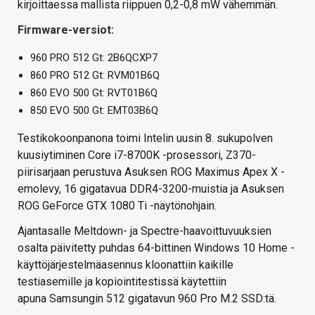
kirjoittaessa mallista riippuen 0,2-0,8 mW vähemmän.
Firmware-versiot:
960 PRO 512 Gt: 2B6QCXP7
860 PRO 512 Gt: RVM01B6Q
860 EVO 500 Gt: RVT01B6Q
850 EVO 500 Gt: EMT03B6Q
Testikokoonpanona toimi Intelin uusin 8. sukupolven
kuusiytiminen Core i7-8700K -prosessori, Z370-
piirisarjaan perustuva Asuksen ROG Maximus Apex X -
emolevy, 16 gigatavua DDR4-3200-muistia ja Asuksen
ROG GeForce GTX 1080 Ti -näytönohjain.
Ajantasalle Meltdown- ja Spectre-haavoittuvuuksien
osalta päivitetty puhdas 64-bittinen Windows 10 Home -
käyttöjärjestelmäasennus kloonattiin kaikille
testiasemille ja kopiointitestissä käytettiin
apuna Samsungin 512 gigatavun 960 Pro M.2 SSD:tä.