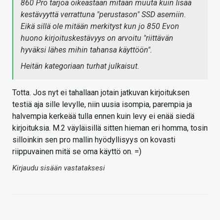
860 Pro tarjoa oikeastaan mitään muuta kuin lisää
kestävyyttä verrattuna "perustason" SSD asemiin.
Eikä sillä ole mitään merkityst kun jo 850 Evon
huono kirjoituskestävyys on arvoitu "riittävän
hyväksi lähes mihin tahansa käyttöön".
Heitän kategoriaan turhat julkaisut.
Totta. Jos nyt ei tahallaan jotain jatkuvan kirjoituksen
testiä aja sille levylle, niin uusia isompia, parempia ja
halvempia kerkeää tulla ennen kuin levy ei enää siedä
kirjoituksia. M.2 väyläisillä sitten hieman eri homma, tosin
silloinkin sen pro mallin hyödyllisyys on kovasti
riippuvainen mitä se oma käyttö on. =)
Kirjaudu sisään vastataksesi