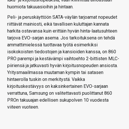
huomiota takuuasioihin ja hintaan.
Peli- ja peruskäyttöön SATA-väylän tarjoamat nopeudet
riittävät mainiosti, eikä tavallisen kuluttajan kannata
harkita ostavansa kuin erittäin hyvän hinta-laatusuhteen
tarjova EVO-sarjan asema. Jos tarkoituksena on tehdä
ammattimielessä tuottavaa työtä esimerkiksi
isokokoisten tiedostojen ja kansioiden kanssa, on 860
PRO parempi ja kestävämpi vaihtoehto 2-bittisten MLC-
piiriensä ja jatkuvasti hyvän kirjoitusnopeuden ansiosta.
Yritysmaailmassa muutaman kympin tai satasen
hintaerolla tuskin on merkitystä. Vaikka
kirjoituskestävyys on kaksinkertainen EVO-sarjaan
verrattuna, Samsung on valitettavasti puolittanut 860
PROn takuuajan edellisen sukupolven 10 vuodesta
viiteen vuoteen.