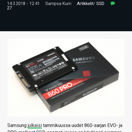
14.3.2018 - 12:41
Sampsa Kurri
Artikkelit
/
SSD
ARTIKKELIT
27
VIDEOT
TECHBBS
TIETOA
HINTA.FI
KAUPPA
VAIHDA TEEMA
HAKU
Samsung
julkaisi
tammikuussa uudet 860-sarjan EVO- ja