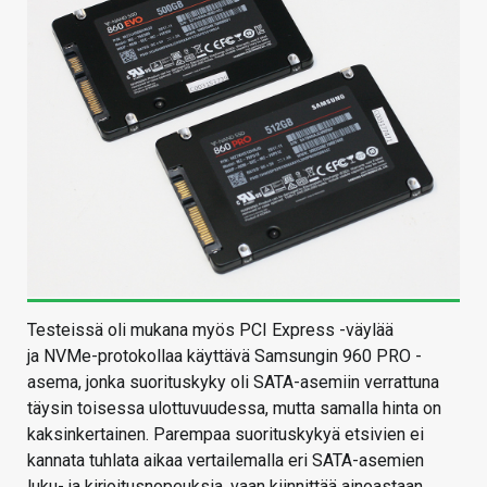
Testeissä oli mukana myös PCI Express -väylää
ja NVMe-protokollaa käyttävä Samsungin 960 PRO -
asema, jonka suorituskyky oli SATA-asemiin verrattuna
täysin toisessa ulottuvuudessa, mutta samalla hinta on
kaksinkertainen. Parempaa suorituskykyä etsivien ei
kannata tuhlata aikaa vertailemalla eri SATA-asemien
luku- ja kirjoitusnopeuksia, vaan kiinnittää ainoastaan