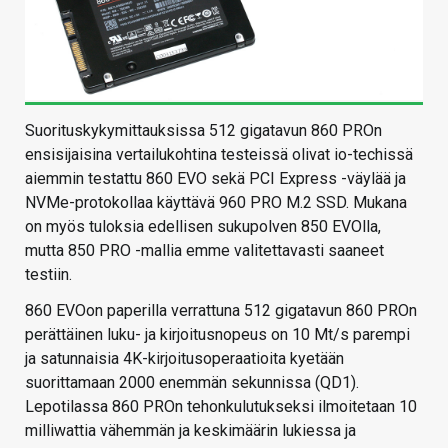
Suorituskykymittauksissa 512 gigatavun 860 PROn
ensisijaisina vertailukohtina testeissä olivat io-techissä
aiemmin testattu 860 EVO sekä PCI Express -väylää ja
NVMe-protokollaa käyttävä 960 PRO M.2 SSD. Mukana
on myös tuloksia edellisen sukupolven 850 EVOlla,
mutta 850 PRO -mallia emme valitettavasti saaneet
testiin.
860 EVOon paperilla verrattuna 512 gigatavun 860 PROn
perättäinen luku- ja kirjoitusnopeus on 10 Mt/s parempi
ja satunnaisia 4K-kirjoitusoperaatioita kyetään
suorittamaan 2000 enemmän sekunnissa (QD1).
Lepotilassa 860 PROn tehonkulutukseksi ilmoitetaan 10
milliwattia vähemmän ja keskimäärin lukiessa ja