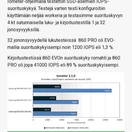
Iometer-ohjelmalla testattiin SSD-asemien IOPS-
suorituskykyä. Testejä varten testi konfiguroitiin
käyttämään neljää workeria ja testasimme suorituskyvyn
4 kt satunnaisella luku- ja kirjoitustestillä 1 ja 32
jonosyvyyksillä.
32 jononsyvyydellä lukutesteissä 860 PRO oli EVO-
mallia suorituskykyisempi noin 1200 IOPS eli 1,3 %.
Kirjoitustestissä 860 EVOn suorituskyky romahti ja 860
PRO oli jopa 41000 IOPS eli 89 % suorituskykyisempi.