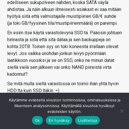
edelliseen sukupolveen nähden, koska SATA väylä
ahdistaa. Ja näin alkuun ilmeisesti asiakast ei saa mitään
hyötyä siitä että valmistajalle muistipiirien GB/€ suhde
(ja toki GB/fyysinen tila/mustipiirienmäärä) on parempi.
En esim itse käytä varastolevynä SSD:tä. Pääosin johtuen
hinnasta ja siitä että sitä dataa ja sen backuppeja on
kohta 20TB. Toinen syy on toki koneesta irrallaan olevat
levyt. Jos vaikka unohdan jonkun levyn pyörimään
laatikkoon vuosiksi ja se on SSD, onko ne minun datat
siellä vielä sen jälkeen vai onko NAND piireistä virta
kadonnut?
Se mitä mulla siellä varastossa on toimii ihan yhtä hyvin
HDD:lta kuin SSD:ltäkin. =)
Käytämme evästeitä sivuston toiminnoissa, ominaisuuksissa ja
Kirjaudu sisään vastataksesi
liikenteen analysoinnissa. Käyttämällä sivustoa hyväksyt
evästeiden käytön.
Ok
En hyväksy
Lisätietoja