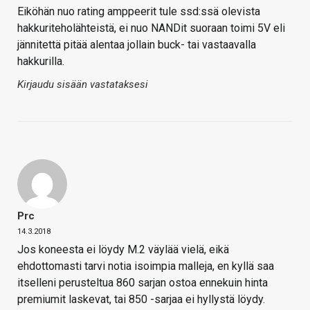
Eiköhän nuo rating amppeerit tule ssd:ssä olevista
hakkuriteholähteistä, ei nuo NANDit suoraan toimi 5V eli
jännitettä pitää alentaa jollain buck- tai vastaavalla
hakkurilla.
Kirjaudu sisään vastataksesi
Prc
14.3.2018
Jos koneesta ei löydy M.2 väylää vielä, eikä
ehdottomasti tarvi notia isoimpia malleja, en kyllä saa
itselleni perusteltua 860 sarjan ostoa ennekuin hinta
premiumit laskevat, tai 850 -sarjaa ei hyllystä löydy.