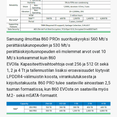
Samsung ilmoittaa 860 PROn suorituskyvyksi 560 Mt/s
perättäislukunopeuden ja 530 Mt/s
perättäiskirjoitusnopeuden eli molemmat arvot ovat 10
Mt/s korkeammat kuin 860
EVOlla. Kapasiteettivaihtoehtoja ovat 256 ja 512 Gt sekä
1, 2 ja 4 Tt ja tallennustilan lisäksi eroavaisuudet löytyvät
LPDDR4-välimuistin koosta, virrankulutuksesta ja
kirjoitustakuusta. 860 PRO tulee saataville ainoastaan 2,5
tuuman formaatissa, kun 860 EVOsta on saatavilla myös
M.2- sekä mSATA-formaatit.