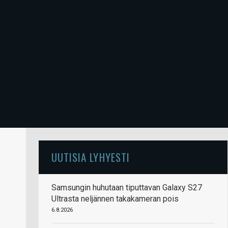
UUTISIA LYHYESTI
Samsungin huhutaan tiputtavan Galaxy S27
Ultrasta neljännen takakameran pois
6.8.2026