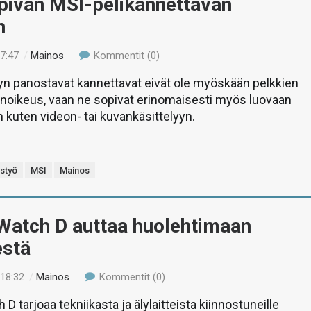
pivan MSI-pelikannettavan
n
17:47
/
Mainos
Kommentit (0)
yn panostavat kannettavat eivät ole myöskään pelkkien
inoikeus, vaan ne sopivat erinomaisesti myös luovaan
 kuten videon- tai kuvankäsittelyyn.
istyö
MSI
Mainos
Watch D auttaa huolehtimaan
estä
 18:32
/
Mainos
Kommentit (0)
 tarjoaa tekniikasta ja älylaitteista kiinnostuneille