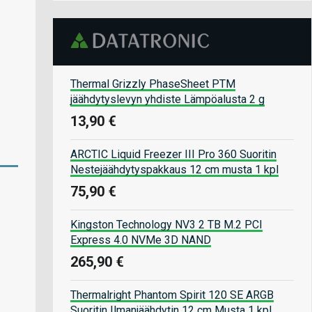
Thermal Grizzly PhaseSheet PTM
jäähdytyslevyn yhdiste Lämpöalusta 2 g
13,90 €
ARCTIC Liquid Freezer III Pro 360 Suoritin
Nestejäähdytyspakkaus 12 cm musta 1 kpl
75,90 €
Kingston Technology NV3 2 TB M.2 PCI
Express 4.0 NVMe 3D NAND
265,90 €
Thermalright Phantom Spirit 120 SE ARGB
Suoritin Ilmanjäähdytin 12 cm Musta 1 kpl