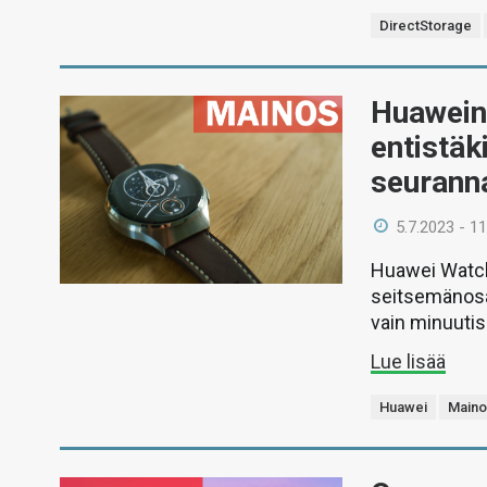
DirectStorage
Huawein 
entistä
seurann
5.7.2023 - 11
Huawei Watch
seitsemänosa
vain minuutis
Lue lisää
Huawei
Maino