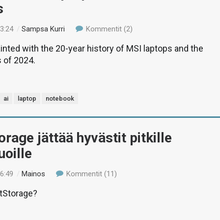
s
13:24
/
Sampsa Kurri
Kommentit (2)
nted with the 20-year history of MSI laptops and the
 of 2024.
ai
laptop
notebook
orage jättää hyvästit pitkille
uoille
16:49
/
Mainos
Kommentit (11)
ctStorage?