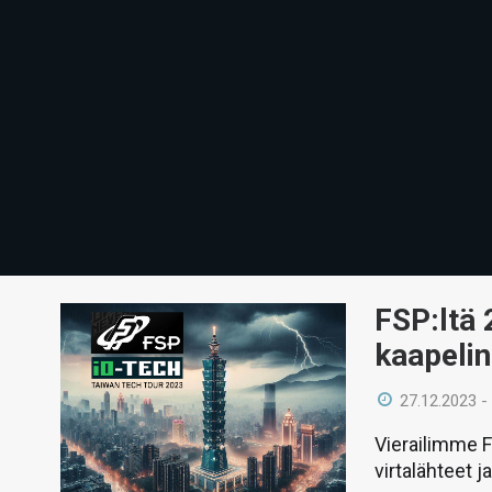
FSP:ltä 
kaapelin
27.12.2023 -
Vierailimme 
virtalähteet j