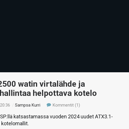
2500 watin virtalähde ja
hallintaa helpottava kotelo
 20:36
/
Sampsa Kurri
Kommentit (1)
FSP:llä katsastamassa vuoden 2024 uudet ATX3.1-
a kotelomallit.