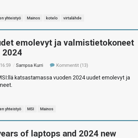
en yhteistyö
Mainos
kotelo
virtalähde
det emolevyt ja valmistietokoneet
e 2024
 16:59
/
Sampsa Kurri
Kommentit (13)
MSI:llä katsastamassa vuoden 2024 uudet emolevyt ja
neet.
en yhteistyö
MSI
Mainos
years of laptops and 2024 new