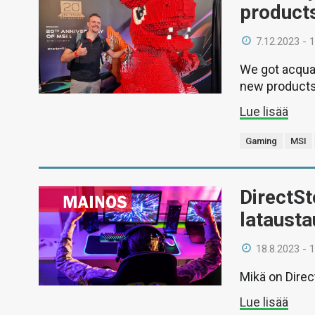
product
7.12.2023 - 
We got acquai
new products
Lue lisää
Gaming
MSI
DirectSt
latausta
18.8.2023 - 
Mikä on Dire
Lue lisää