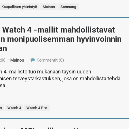
Kaupallinen yhteistyö
Mainos
Samsung
Watch 4 -mallit mahdollistavat
kin monipuolisemman hyvinvoinnin
an
:00
/
Mainos
Kommentit (0)
 4 -mallisto tuo mukanaan täysin uuden
isen terveystarkastuksen, joka on mahdollista tehdä
sa.
s
Watch 4
Watch 4 Pro