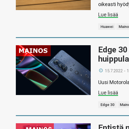
oikeasti hyöd
Lue lisää
Huawei
Maino
Edge 30 
huippula
15.7.2022 - 
Uusi Motorol
Lue lisää
Edge 30
Main
Entistä