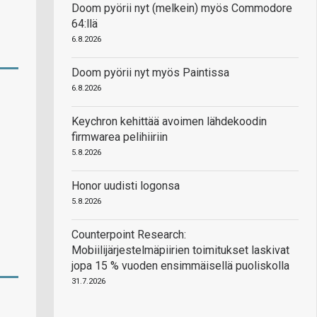
Doom pyörii nyt (melkein) myös Commodore
64:llä
6.8.2026
Doom pyörii nyt myös Paintissa
6.8.2026
Keychron kehittää avoimen lähdekoodin
firmwarea pelihiiriin
5.8.2026
Honor uudisti logonsa
5.8.2026
Counterpoint Research:
Mobiilijärjestelmäpiirien toimitukset laskivat
jopa 15 % vuoden ensimmäisellä puoliskolla
31.7.2026