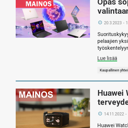
Opas so
valintaa
20.3.2023 - 
Suorituskyky
pelaajien yks
työskentelyyn
Lue lisää
Kaupallinen yhte
Huawei 
terveyd
14.11.2022 -
Huawei Watch D