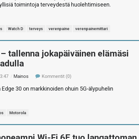
yllisiä toimintoja terveydestä huolehtimiseen.
s
Watch D
terveys
verenpaine
verenpainemittari
– tallenna jokapäiväinen elämäsi
adulla
13:47
/
Mainos
Kommentit (0)
a Edge 30 on markkinoiden ohuin 5G-älypuhelin
os
Motorola
 nopeampi Wi-Fi 6E tuo langattoman