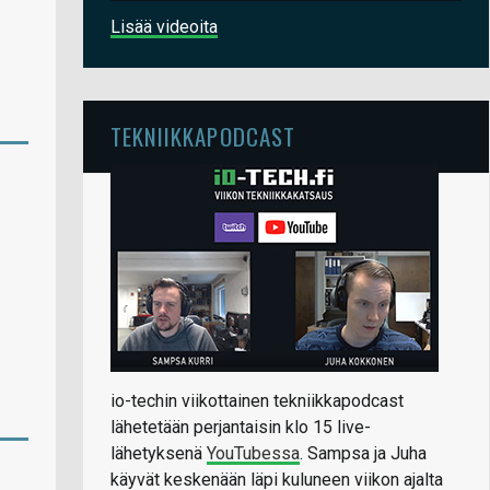
Lisää videoita
TEKNIIKKAPODCAST
io-techin viikottainen tekniikkapodcast
lähetetään perjantaisin klo 15 live-
lähetyksenä
YouTubessa
. Sampsa ja Juha
käyvät keskenään läpi kuluneen viikon ajalta