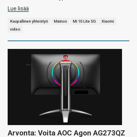
Lue lisää
Kaupallinen yhteistyö
Mainos
Mi 10 Lite 5G
Xiaomi
video
Arvonta: Voita AOC Agon AG273QZ