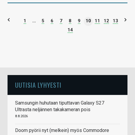
1
...
5
6
7
8
9
10
11
12
13
14
UUTISIA LYHYESTI
Samsungin huhutaan tiputtavan Galaxy S27
Ultrasta neljännen takakameran pois
8.8.2026
Doom pyörii nyt (melkein) myös Commodore