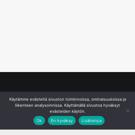
© S&J Media Oy
Käytämme evästeitä sivuston toiminnoissa, ominaisuuksissa ja
liikenteen analysoinnissa. Käyttämällä sivustoa hyväksyt
evästeiden käytön.
Ok
En hyväksy
Lisätietoja
;