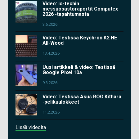
Video: io-techin
messuosastoraportit Computex
2026 -tapahtumasta
3.6.2026
Video: Testissä Keychron K2 HE
All-Wood
13.4.2026
Uusi artikkeli & video: Testissä
Google Pixel 10a
9.3.2026
Video: Testissä Asus ROG Kithara
-pelikuulokkeet
11.2.2026
Lisää videoita