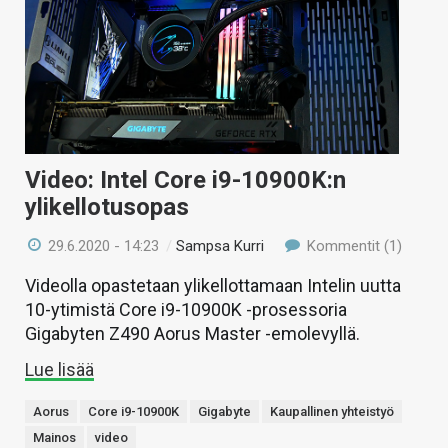
Video: Intel Core i9-10900K:n
ylikellotusopas
29.6.2020 - 14:23
/
Sampsa Kurri
Kommentit (1)
Videolla opastetaan ylikellottamaan Intelin uutta
10-ytimistä Core i9-10900K -prosessoria
Gigabyten Z490 Aorus Master -emolevyllä.
Lue lisää
Aorus
Core i9-10900K
Gigabyte
Kaupallinen yhteistyö
Mainos
video