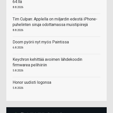
64:llä
8.8.2026
Tim Culpan: Applella on miljardin edestä iPhone-
puhelinten siruja odottamassa muistipiirejä
8.8.2026
Doom pyörii nyt myös Paintissa
6.8.2026
Keychron kehittää avoimen lähdekoodin
firmwarea pelihiiriin
5.8.2026
Honor uudisti logonsa
5.8.2026