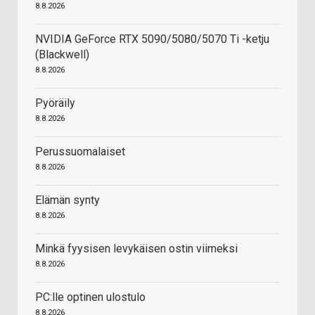
8.8.2026
NVIDIA GeForce RTX 5090/5080/5070 Ti -ketju
(Blackwell)
8.8.2026
Pyöräily
8.8.2026
Perussuomalaiset
8.8.2026
Elämän synty
8.8.2026
Minkä fyysisen levykäisen ostin viimeksi
8.8.2026
PC:lle optinen ulostulo
8.8.2026