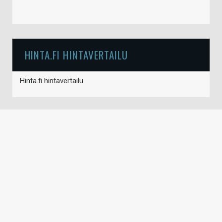
HINTA.FI HINTAVERTAILU
Hinta.fi hintavertailu