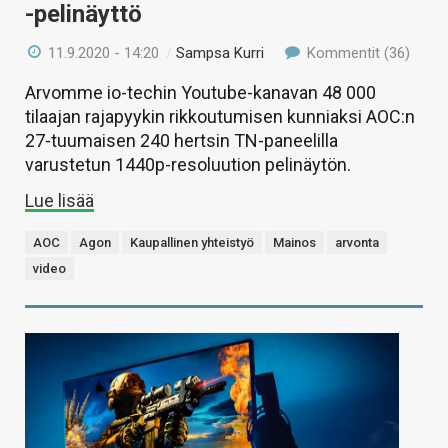
-pelinäyttö
11.9.2020 - 14:20
/
Sampsa Kurri
Kommentit (36)
Arvomme io-techin Youtube-kanavan 48 000
tilaajan rajapyykin rikkoutumisen kunniaksi AOC:n
27-tuumaisen 240 hertsin TN-paneelilla
varustetun 1440p-resoluution pelinäytön.
Lue lisää
AOC
Agon
Kaupallinen yhteistyö
Mainos
arvonta
video