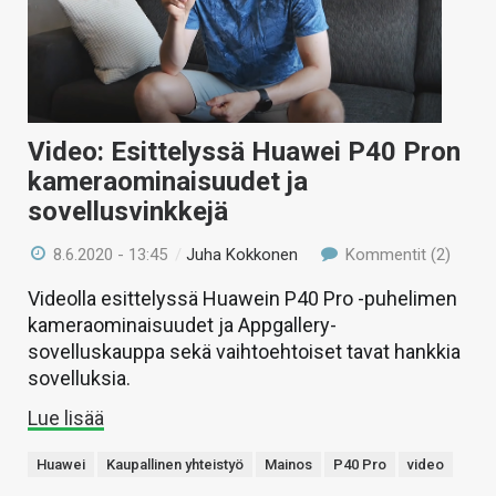
Video: Esittelyssä Huawei P40 Pron
kameraominaisuudet ja
sovellusvinkkejä
8.6.2020 - 13:45
/
Juha Kokkonen
Kommentit (2)
Videolla esittelyssä Huawein P40 Pro -puhelimen
kameraominaisuudet ja Appgallery-
sovelluskauppa sekä vaihtoehtoiset tavat hankkia
sovelluksia.
Lue lisää
Huawei
Kaupallinen yhteistyö
Mainos
P40 Pro
video