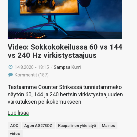
Video: Sokkokokeilussa 60 vs 144
vs 240 Hz virkistystaajuus
14.8.2020 - 18:15
/
Sampsa Kurri
Kommentit (187)
Testaamme Counter Strikessä tunnistammeko
näytön 60, 144 ja 240 hertsin virkistystaajuuden
vaikutuksen pelikokemukseen.
Lue lisää
AOC
Agon AG273QZ
Kaupallinen yhteistyö
Mainos
video