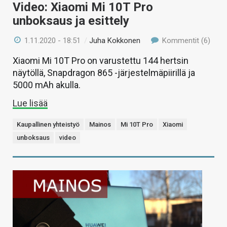
Video: Xiaomi Mi 10T Pro
unboksaus ja esittely
1.11.2020 - 18:51
/
Juha Kokkonen
Kommentit (6)
Xiaomi Mi 10T Pro on varustettu 144 hertsin
näytöllä, Snapdragon 865 -järjestelmäpiirillä ja
5000 mAh akulla.
Lue lisää
Kaupallinen yhteistyö
Mainos
Mi 10T Pro
Xiaomi
unboksaus
video