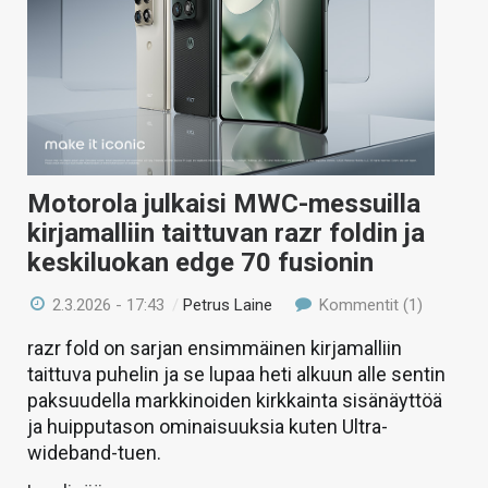
Motorola julkaisi MWC-messuilla
kirjamalliin taittuvan razr foldin ja
keskiluokan edge 70 fusionin
2.3.2026 - 17:43
/
Petrus Laine
Kommentit (1)
razr fold on sarjan ensimmäinen kirjamalliin
taittuva puhelin ja se lupaa heti alkuun alle sentin
paksuudella markkinoiden kirkkainta sisänäyttöä
ja huipputason ominaisuuksia kuten Ultra-
wideband-tuen.