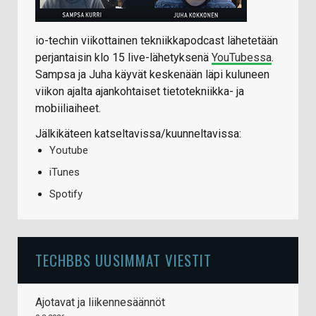
io-techin viikottainen tekniikkapodcast lähetetään
perjantaisin klo 15 live-lähetyksenä
YouTubessa
.
Sampsa ja Juha käyvät keskenään läpi kuluneen
viikon ajalta ajankohtaiset tietotekniikka- ja
mobiiliaiheet.
Jälkikäteen katseltavissa/kuunneltavissa:
Youtube
iTunes
Spotify
TECHBBS UUSIMMAT VIESTIT
Ajotavat ja liikennesäännöt