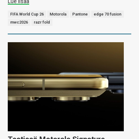
Lue lisää
FIFA World Cup 26
Motorola
Pantone
edge 70 fusion
mwc2026
razr fold