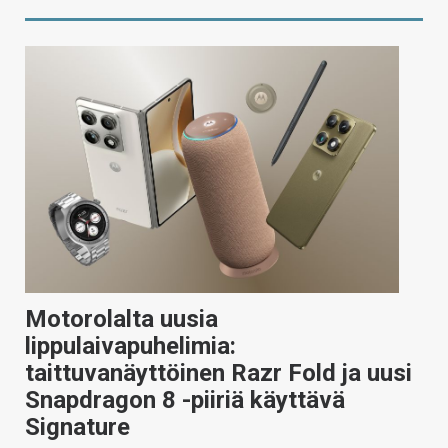
Motorolalta uusia
lippulaivapuhelimia:
taittuvanäyttöinen Razr Fold ja uusi
Snapdragon 8 -piiriä käyttävä
Signature