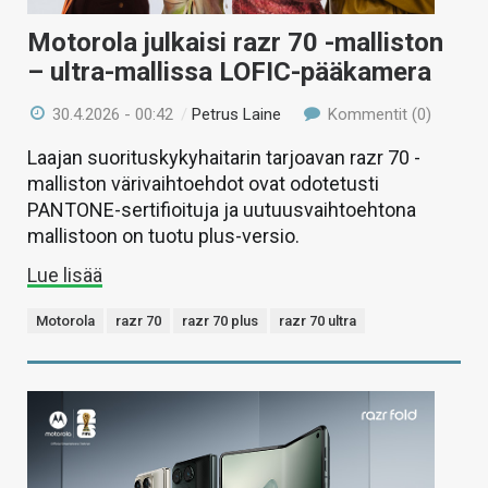
Motorola julkaisi razr 70 -malliston
– ultra-mallissa LOFIC-pääkamera
30.4.2026 - 00:42
/
Petrus Laine
Kommentit (0)
Laajan suorituskykyhaitarin tarjoavan razr 70 -
malliston värivaihtoehdot ovat odotetusti
PANTONE-sertifioituja ja uutuusvaihtoehtona
mallistoon on tuotu plus-versio.
Lue lisää
Motorola
razr 70
razr 70 plus
razr 70 ultra