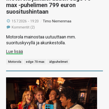
max -puhelimen 799 euron
suositushintaan
15.7.2026 - 19:20
/
Timo Niemenmaa
Kommentit (2)
Motorola mainostaa uutuuttaan mm.
suorituskyvyllä ja akunkestolla.
Lue lisää
Motorola
edge 70 max
älypuhelimet