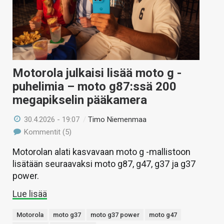
Motorola julkaisi lisää moto g -
puhelimia – moto g87:ssä 200
megapikselin pääkamera
30.4.2026 - 19:07
/
Timo Niemenmaa
Kommentit (5)
Motorolan alati kasvavaan moto g -mallistoon
lisätään seuraavaksi moto g87, g47, g37 ja g37
power.
Lue lisää
Motorola
moto g37
moto g37 power
moto g47