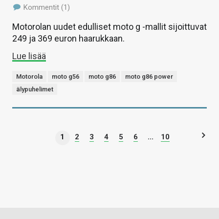
Kommentit (1)
Motorolan uudet edulliset moto g -mallit sijoittuvat
249 ja 369 euron haarukkaan.
Lue lisää
Motorola
moto g56
moto g86
moto g86 power
älypuhelimet
1
2
3
4
5
6
...
10