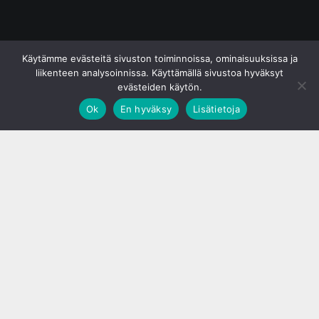
© S&J Media Oy
Käytämme evästeitä sivuston toiminnoissa, ominaisuuksissa ja
liikenteen analysoinnissa. Käyttämällä sivustoa hyväksyt
evästeiden käytön.
Ok
En hyväksy
Lisätietoja
;