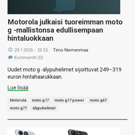
Motorola julkaisi tuoreimman moto
g -mallistonsa edullisempaan
hintaluokkaan
29.1.2026 - 20:55
/
Timo Niemenmaa
Kommentit (0)
Uudet moto g -älypuhelimet sijoittuvat 249–319
euron hintahaarukkaan.
Lue lisää
Motorola
moto g17
moto g17 power
moto g67
moto g77
älypuhelimet