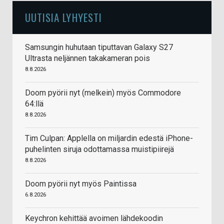
UUTISIA LYHYESTI
Samsungin huhutaan tiputtavan Galaxy S27
Ultrasta neljännen takakameran pois
8.8.2026
Doom pyörii nyt (melkein) myös Commodore
64:llä
8.8.2026
Tim Culpan: Applella on miljardin edestä iPhone-
puhelinten siruja odottamassa muistipiirejä
8.8.2026
Doom pyörii nyt myös Paintissa
6.8.2026
Keychron kehittää avoimen lähdekoodin