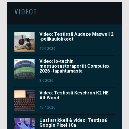
VIDEOT
Video: Testissä Audeze Maxwell 2
-pelikuulokkeet
15.6.2026
Video: io-techin
messuosastoraportit Computex
2026 -tapahtumasta
3.6.2026
Video: Testissä Keychron K2 HE
All-Wood
13.4.2026
Uusi artikkeli & video: Testissä
Google Pixel 10a