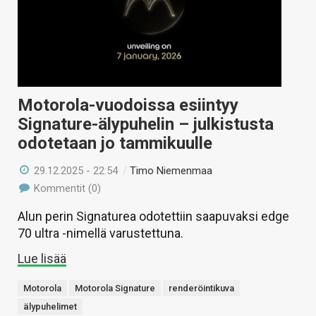
Motorola-vuodoissa esiintyy
Signature-älypuhelin – julkistusta
odotetaan jo tammikuulle
29.12.2025 - 22:54
/
Timo Niemenmaa
Kommentit (0)
Alun perin Signaturea odotettiin saapuvaksi edge
70 ultra -nimellä varustettuna.
Lue lisää
Motorola
Motorola Signature
renderöintikuva
älypuhelimet