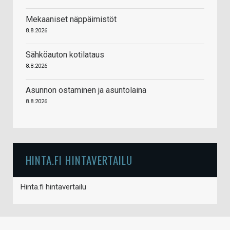
Mekaaniset näppäimistöt
8.8.2026
Sähköauton kotilataus
8.8.2026
Asunnon ostaminen ja asuntolaina
8.8.2026
HINTA.FI HINTAVERTAILU
Hinta.fi hintavertailu