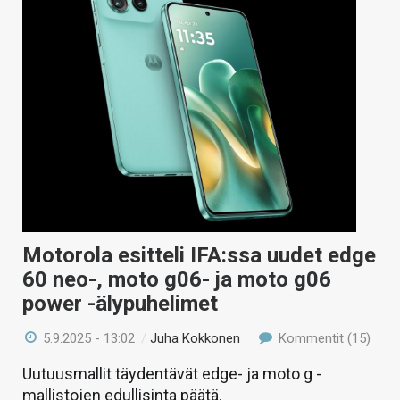
Motorola esitteli IFA:ssa uudet edge
60 neo-, moto g06- ja moto g06
power -älypuhelimet
5.9.2025 - 13:02
/
Juha Kokkonen
Kommentit (15)
Uutuusmallit täydentävät edge- ja moto g -
mallistojen edullisinta päätä.