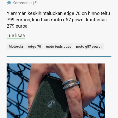
Kommentit (5)
Ylemmän keskihintaluokan edge 70 on hinnoiteltu
799 euroon, kun taas moto g57 power kustantaa
279 euroa.
Lue lisää
Motorola
edge 70
moto buds bass
moto g57 power