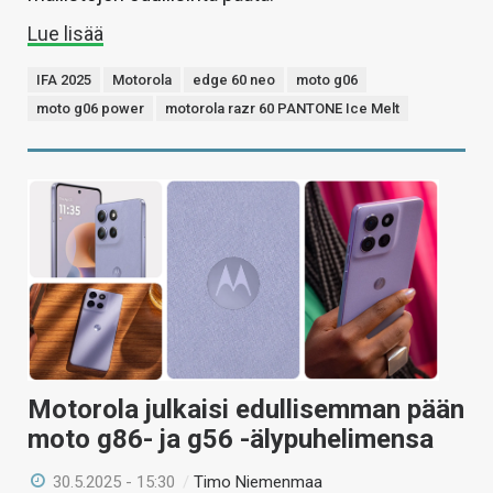
Lue lisää
IFA 2025
Motorola
edge 60 neo
moto g06
moto g06 power
motorola razr 60 PANTONE Ice Melt
Motorola julkaisi edullisemman pään
moto g86- ja g56 -älypuhelimensa
30.5.2025 - 15:30
/
Timo Niemenmaa