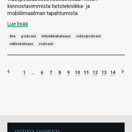
kiinnostavimmista tietotekniikka- ja
mobiilimaailman tapahtumista.
Lue lisää
live
podcast
tekniikkakatsaus
videopodcast
viikkokatsaus
vodcast
1
...
6
7
8
9
10
11
12
13
14