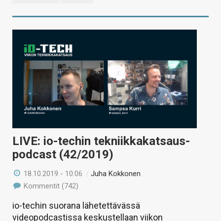
LIVE: io-techin tekniikkakatsaus-
podcast (42/2019)
18.10.2019 - 10:06
/
Juha Kokkonen
Kommentit (742)
io-techin suorana lähetettävässä
videopodcastissa keskustellaan viikon