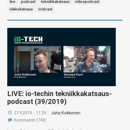
live
podcast
tekniikkakatsaus
videopodcast
viikkokatsaus
vodcast
LIVE: io-techin tekniikkakatsaus-
podcast (39/2019)
27.9.2019 - 11:29
/
Juha Kokkonen
Kommentit (743)