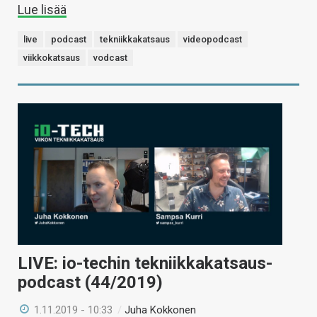
Lue lisää
live
podcast
tekniikkakatsaus
videopodcast
viikkokatsaus
vodcast
LIVE: io-techin tekniikkakatsaus-
podcast (44/2019)
1.11.2019 - 10:33
/
Juha Kokkonen