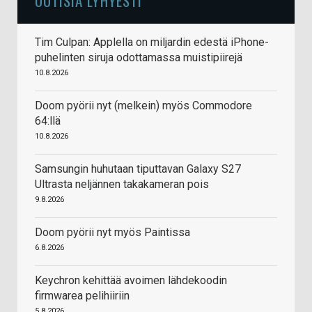
UUTISIA LYHYESTI
Tim Culpan: Applella on miljardin edestä iPhone-
puhelinten siruja odottamassa muistipiirejä
10.8.2026
Doom pyörii nyt (melkein) myös Commodore
64:llä
10.8.2026
Samsungin huhutaan tiputtavan Galaxy S27
Ultrasta neljännen takakameran pois
9.8.2026
Doom pyörii nyt myös Paintissa
6.8.2026
Keychron kehittää avoimen lähdekoodin
firmwarea pelihiiriin
5.8.2026