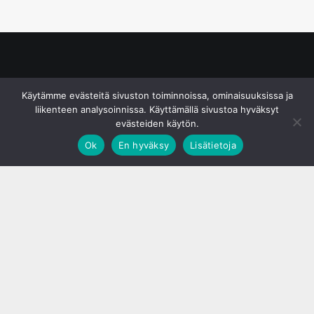
© S&J Media Oy
Käytämme evästeitä sivuston toiminnoissa, ominaisuuksissa ja
liikenteen analysoinnissa. Käyttämällä sivustoa hyväksyt
evästeiden käytön.
Ok
En hyväksy
Lisätietoja
;