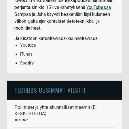
io-techin viikottainen tekniikkapodcast lähetetään
perjantaisin klo 15 live-lähetyksenä
YouTubessa
.
Sampsa ja Juha käyvät keskenään läpi kuluneen
viikon ajalta ajankohtaiset tietotekniikka- ja
mobiiliaiheet.
Jälkikäteen katseltavissa/kuunneltavissa:
Youtube
iTunes
Spotify
TECHBBS UUSIMMAT VIESTIT
Poliittiset ja yhteiskunnalliset meemit (EI
KESKUSTELUA)
10.8.2026