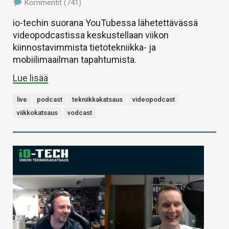
Kommentit (741)
io-techin suorana YouTubessa lähetettävässä
videopodcastissa keskustellaan viikon
kiinnostavimmista tietotekniikka- ja
mobiilimaailman tapahtumista.
Lue lisää
live
podcast
tekniikkakatsaus
videopodcast
viikkokatsaus
vodcast