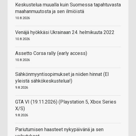
Keskustelua muualla kuin Suomessa tapahtuvasta
maahanmuutosta ja sen ilmiöistä
10.8.2026
Venäjä hyökkäsi Ukrainaan 24. helmikuuta 2022
10.8.2026
Assetto Corsa rally (early access)
10.8.2026
Sähkönmyyntisopimukset ja niiden hinnat (EI
yleistä sähkökeskustelua!)
9.8.2026
GTA VI (19.11.2026) (Playstation 5, Xbox Series
X/S)
9.8.2026
Pariutumisen haasteet nykypäivänä ja sen