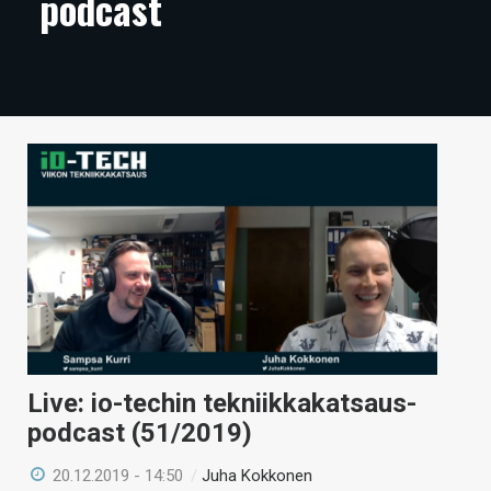
podcast
ARTIKKELIT
VIDEOT
TECHBBS
TIETOA
HINTA.FI
KAUPPA
VAIHDA TEEMA
Live: io-techin tekniikkakatsaus-
HAKU
podcast (51/2019)
20.12.2019 - 14:50
/
Juha Kokkonen