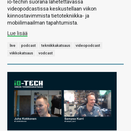
io-techin suorana lähetettävässä
videopodcastissa keskustellaan viikon
kiinnostavimmista tietotekniikka- ja
mobiilimaailman tapahtumista.
Lue lisää
live
podcast
tekniikkakatsaus
videopodcast
viikkokatsaus
vodcast