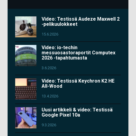
Video: Testissä Audeze Maxwell 2
-pelikuulokkeet
15.6.2026
Video: io-techin
messuosastoraportit Computex
2026 -tapahtumasta
3.6.2026
Video: Testissä Keychron K2 HE
All-Wood
13.4.2026
Uusi artikkeli & video: Testissä
Google Pixel 10a
9.3.2026