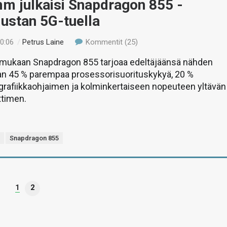
m julkaisi Snapdragon 855 -
lustan 5G-tuella
00:06
/
Petrus Laine
Kommentit (25)
ukaan Snapdragon 855 tarjoaa edeltäjäänsä nähden
an 45 % parempaa prosessorisuorituskykyä, 20 %
afiikkaohjaimen ja kolminkertaiseen nopeuteen yltävän
ttimen.
m
Snapdragon 855
1
2