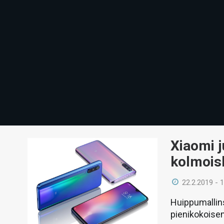
Xiaomi j
kolmoisk
22.2.2019 - 
Huippumallins
pienikokoise