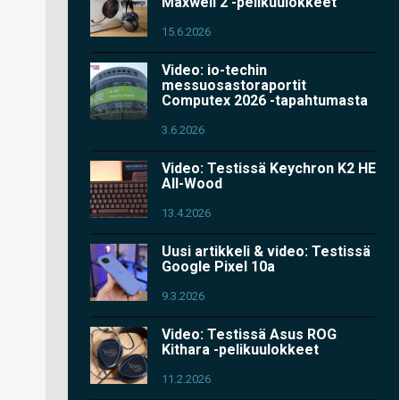
Maxwell 2 -pelikuulokkeet
15.6.2026
Video: io-techin
messuosastoraportit
Computex 2026 -tapahtumasta
3.6.2026
Video: Testissä Keychron K2 HE
All-Wood
13.4.2026
Uusi artikkeli & video: Testissä
Google Pixel 10a
9.3.2026
Video: Testissä Asus ROG
Kithara -pelikuulokkeet
11.2.2026