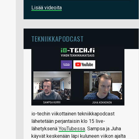
Lisää videoita
TEKNIIKKAPODCAST
io-techin viikottainen tekniikkapodcast
lähetetään perjantaisin klo 15 live-
lähetyksenä
YouTubessa
. Sampsa ja Juha
käyvät keskenään läpi kuluneen viikon ajalta