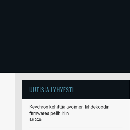
UUTISIA LYHYESTI
Keychron kehittää avoimen lähdekoodin
firmwarea pelihiiriin
5.8.2026