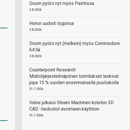
Doom pyörii nyt myös Paintissa
5.8.2026
Honor uudisti logonsa
5.8.2026
Doom pyörii nyt (melkein) myös Commodore
64:llä
3.8.2026
Counterpoint Research:
Mobiilijärjestelmäpiirien toimitukset laskivat
jopa 15 % vuoden ensimmäisellä puoliskolla
31.7.2026
Valve julkaisi Steam Machinen kotelon 3D
CAD -tiedostot avoimeen käyttöön
31.7.2026