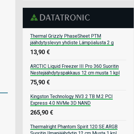
Thermal Grizzly PhaseSheet PTM
jäähdytyslevyn yhdiste Lämpöalusta 2 g
13,90 €
ARCTIC Liquid Freezer III Pro 360 Suoritin
Nestejäähdytyspakkaus 12 cm musta 1 kpl
75,90 €
Kingston Technology NV3 2 TB M.2 PCI
Express 4.0 NVMe 3D NAND
265,90 €
Thermalright Phantom Spirit 120 SE ARGB
Suoritin Ilmanjäähdytin 12 cm Musta 1 kpl