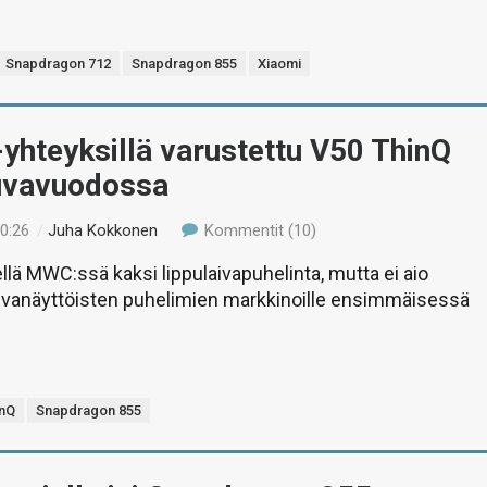
Snapdragon 712
Snapdragon 855
Xiaomi
yhteyksillä varustettu V50 ThinQ
uvavuodossa
10:26
/
Juha Kokkonen
Kommentit (10)
ellä MWC:ssä kaksi lippulaivapuhelinta, mutta ei aio
uvanäyttöisten puhelimien markkinoille ensimmäisessä
inQ
Snapdragon 855