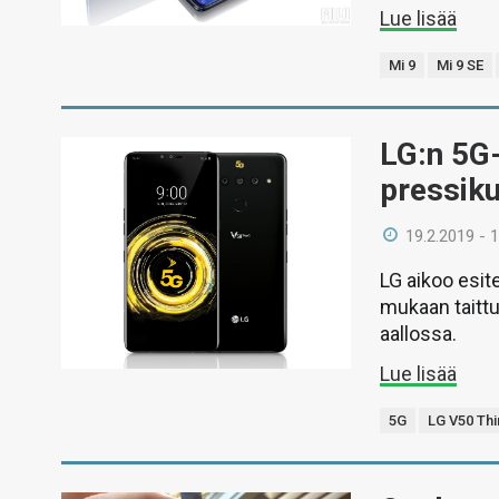
Lue lisää
Mi 9
Mi 9 SE
LG:n 5G-
pressik
19.2.2019 - 
LG aikoo esit
mukaan taitt
aallossa.
Lue lisää
5G
LG V50 Th