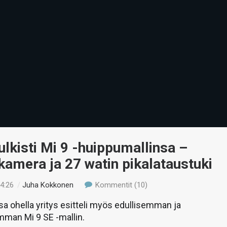
ulkisti Mi 9 -huippumallinsa –
amera ja 27 watin pikalataustuki
14:26
/
Juha Kokkonen
Kommentit (10)
a ohella yritys esitteli myös edullisemman ja
mman Mi 9 SE -mallin.