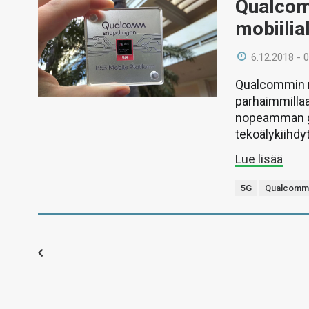
Qualcom
mobiilia
6.12.2018 - 
Qualcommin m
parhaimmilla
nopeamman gr
tekoälykiihdy
Lue lisää
5G
Qualcom