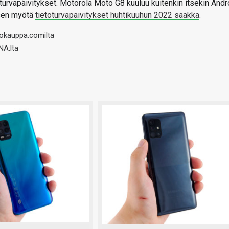
turvapäivitykset. Motorola Moto G8 kuuluu kuitenkin itsekin Andr
 sen myötä
tietoturvapäivitykset huhtikuuhun 2022 saakka
.
okauppa.comilta
NA:lta