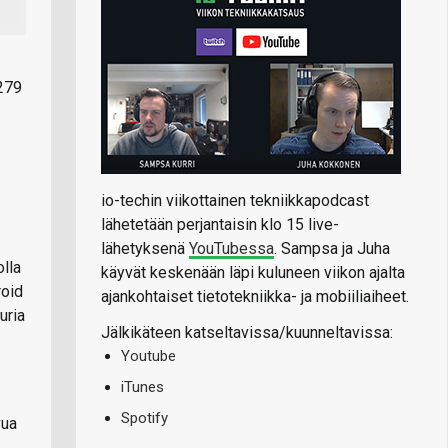
 279
io-techin viikottainen tekniikkapodcast
lähetetään perjantaisin klo 15 live-
lähetyksenä
YouTubessa
. Sampsa ja Juha
olla
käyvät keskenään läpi kuluneen viikon ajalta
roid
ajankohtaiset tietotekniikka- ja mobiiliaiheet.
uria
Jälkikäteen katseltavissa/kuunneltavissa:
Youtube
iTunes
Spotify
vua