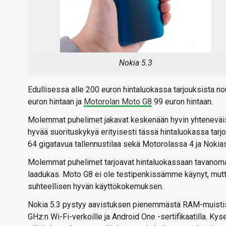
Nokia 5.3
Edullisessa alle 200 euron hintaluokassa tarjouksista nou
euron hintaan ja
Motorolan Moto G8
99 euron hintaan.
Molemmat puhelimet jakavat keskenään hyvin yhteneväise
hyvää suorituskykyä erityisesti tässä hintaluokassa tarj
64 gigatavua tallennustilaa sekä Motorolassa 4 ja Noki
Molemmat puhelimet tarjoavat hintaluokassaan tavanomai
laadukas. Moto G8 ei ole testipenkissämme käynyt, mutta
suhteellisen hyvän käyttökokemuksen.
Nokia 5.3 pystyy aavistuksen pienemmästä RAM-muistis
GHz:n Wi-Fi-verkoille ja Android One -sertifikaatilla. Ky