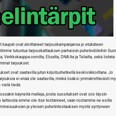
eat kaupat ovat aloittaneet tarjouskampanjansa jo etukäteen
ätimme tutustua tarjouskattauksen parhaisiin puhelindiileihin Su
a, Verkkokauppa.comilta, Elisalta, DNA:lta ja Telialta, sekä listata
mmat tarjoukset.
et ovat saatavilla jutun kirjoitushetkellä keskiviikkoiltana. Jo
tarjouksia ei enää ole saatavilla, minkä lisäksi ymmärrettävästi m
 vielä tiedä.
ossakin käyneitä malleja, joista suositukset ovat siis täysin
n laitteista emme ole itse testanneet, vaan nostamme ne esille
n ominaisuuksien ja yleisen puhelintestauksen myötä syntyneen