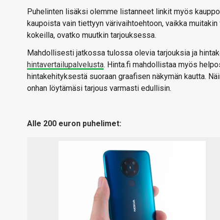
Puhelinten lisäksi olemme listanneet linkit myös kauppoihi
kaupoista vain tiettyyn värivaihtoehtoon, vaikka muitakin 
kokeilla, ovatko muutkin tarjouksessa.
Mahdollisesti jatkossa tulossa olevia tarjouksia ja hinta
hintavertailupalvelusta
. Hinta.fi mahdollistaa myös helpos
hintakehityksestä suoraan graafisen näkymän kautta. Näin
onhan löytämäsi tarjous varmasti edullisin.
Alle 200 euron puhelimet: