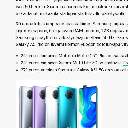
vain 60 hertsiä. Xiaomin suurimmaksi miinukseksi arvoste
ole antanut minkäänlaista lupausta tuleville päivityksille.
30 euroa kilpakumppaneitaan kalliimpi Samsung tarjoaa 
järjestelmäpiirin, 6 gigatavun RAM-muistin, 128 gigatavu
Samsungin näyttö on virkistystaajuudeltaan 60 Hz. Samsu
Galaxy A51:lle on luvattu kolmen vuoden tietoturvapäivi
249 euron hintainen Motorola Moto G 5G Plus on saatavi
249 euron hintainen Xiaomi Mi 10 Lite 5G on saatavilla
Po
279 euron arvoinen Samsung Galaxy A51 5G on saatavill