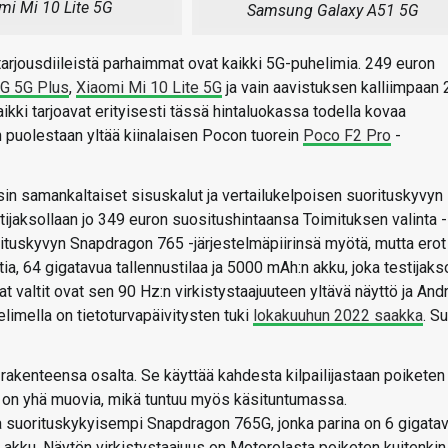
mi Mi 10 Lite 5G
Samsung Galaxy A51 5G
jousdiileistä parhaimmat ovat kaikki 5G-puhelimia. 249 euron
G 5G Plus
,
Xiaomi Mi 10 Lite 5G
ja vain aavistuksen kalliimpaan
kaikki tarjoavat erityisesti tässä hintaluokassa todella kovaa
n puolestaan yltää kiinalaisen Pocon tuorein
Poco F2 Pro
-
in samankaltaiset sisuskalut ja vertailukelpoisen suorituskyvyn
tijaksollaan jo 349 euron suositushintaansa Toimituksen valinta -
ituskyvyn Snapdragon 765 -järjestelmäpiirinsä myötä, mutta erot
ia, 64 gigatavua tallennustilaa ja 5000 mAh:n akku, joka testijaks
 valtit ovat sen 90 Hz:n virkistystaajuuteen yltävä näyttö ja And
limella on tietoturvapäivitysten tuki
lokakuuhun 2022 saakka
. Su
 rakenteensa osalta. Se käyttää kahdesta kilpailijastaan poiketen
s on yhä muovia, mikä tuntuu myös käsituntumassa.
a suorituskykyisempi Snapdragon 765G, jonka parina on 6 gigata
 akku. Näytön virkistystaajuus on Motorolasta poiketen kuitenkin