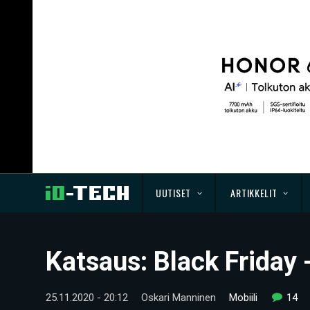
UUTISET
ARTIKKELIT
Katsaus: Black Friday 
25.11.2020 - 20:12
Oskari Manninen
Mobiili
14