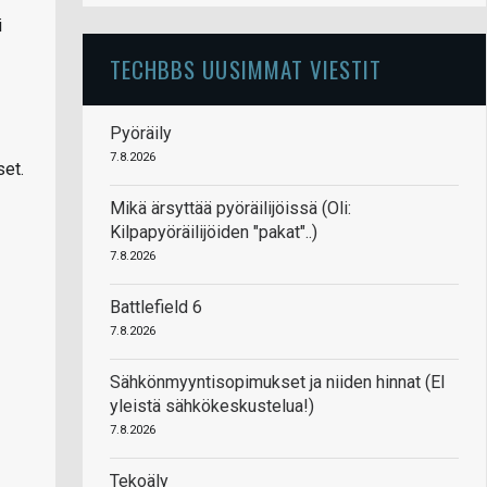
i
TECHBBS UUSIMMAT VIESTIT
Pyöräily
7.8.2026
set.
Mikä ärsyttää pyöräilijöissä (Oli:
Kilpapyöräilijöiden "pakat"..)
7.8.2026
Battlefield 6
7.8.2026
Sähkönmyyntisopimukset ja niiden hinnat (EI
yleistä sähkökeskustelua!)
7.8.2026
Tekoäly