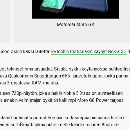
Motorola Moto G8
see esille kaksi laitetta:
io-techin testissäkin käynyt Nokia 5.3
1
t tekniset ominaisuudet. Sisällä sykkii käytännössä suhteellis
oava Qualcommin Snapdraogon 665 -järjestelmäpiiri, jonka parina
assa 3 gigatavua RAM-muistia.
sen 720p-näytön, joka ainakin Nokia 5.3:ssa on suhteellisen
 ainakin valmistajan pykälän kalliimpi Moto G8 Power tarjoaa
taan huolimatta perustelemaan korkeampaa hintaansa tuella 5
seinen sertifikaatti takaa puhelimelle kahden suuren Android-