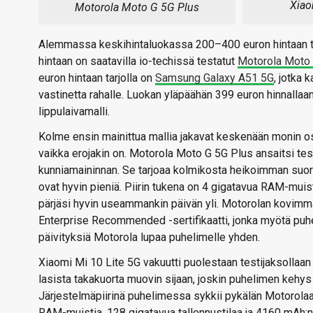
Xiao
Motorola Moto G 5G Plus
Alemmassa keskihintaluokassa 200–400 euron hintaan tar
hintaan on saatavilla io-techissä testatut
Motorola Moto 
euron hintaan tarjolla on
Samsung Galaxy A51 5G
, jotka 
vastinetta rahalle. Luokan yläpäähän 399 euron hinnallaa
lippulaivamalli.
Kolme ensin mainittua mallia jakavat keskenään monin os
vaikka erojakin on. Motorola Moto G 5G Plus ansaitsi tes
kunniamaininnan. Se tarjoaa kolmikosta heikoimman suor
ovat hyvin pieniä. Piirin tukena on 4 gigatavua RAM-muist
pärjäsi hyvin useammankin päivän yli. Motorolan kovimmat
Enterprise Recommended -sertifikaatti, jonka myötä puhe
päivityksiä Motorola lupaa puhelimelle yhden.
Xiaomi Mi 10 Lite 5G vakuutti puolestaan testijaksollaan
lasista takakuorta muovin sijaan, joskin puhelimen kehy
Järjestelmäpiirinä puhelimessa sykkii pykälän Motorola
RAM-muistia, 128 gigatavua tallennustilaa ja 4160 mAh:n