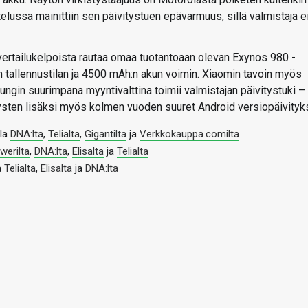
lussa mainittiin sen päivitystuen epävarmuus, sillä valmistaja e
vertailukelpoista rautaa omaa tuotantoaan olevan Exynos 980 -
n tallennustilan ja 4500 mAh:n akun voimin. Xiaomin tavoin myös
ngin suurimpana myyntivalttina toimii valmistajan päivitystuki –
tysten lisäksi myös kolmen vuoden suuret Android versiopäivityk
lla
DNA:lta
,
Telialta
,
Gigantilta
ja
Verkkokauppa.comilta
werilta
,
DNA:lta
,
Elisalta
ja
Telialta
a
Telialta
,
Elisalta
ja
DNA:lta