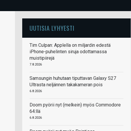
UUTISIA LYHYESTI
Tim Culpan: Applella on miljardin edestä
iPhone-puhelinten siruja odottamassa
muistipiirejä
7.8.2026
Samsungin huhutaan tiputtavan Galaxy S27
Ultrasta neljännen takakameran pois
6.8.2026
Doom pyörii nyt (melkein) myös Commodore
64:llä
6.8.2026