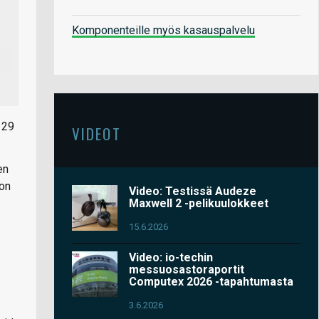
Komponenteille myös kasauspalvelu
29
VIDEOT
en
 on
Video: Testissä Audeze
Maxwell 2 -pelikuulokkeet
15.6.2026
Video: io-techin
messuosastoraportit
Computex 2026 -tapahtumasta
3.6.2026