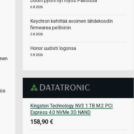
Doom pyörii nyt myös Paintissa
6.8.2026
Keychron kehittää avoimen lähdekoodin
firmwarea pelihiiriin
5.8.2026
Honor uudisti logonsa
5.8.2026
omen
yös
Kingston Technology NV3 1 TB M.2 PCI
Express 4.0 NVMe 3D NAND
158,90 €