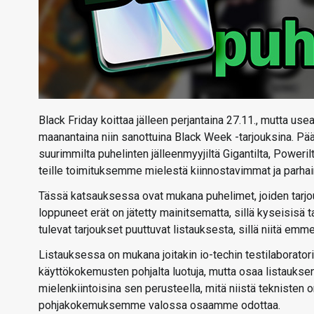
Black Friday koittaa jälleen perjantaina 27.11., mutta us
maanantaina niin sanottuina Black Week -tarjouksina. Pä
suurimmilta puhelinten jälleenmyyjiltä Gigantilta, Powerilt
teille toimituksemme mielestä kiinnostavimmat ja parhai
Tässä katsauksessa ovat mukana puhelimet, joiden tarjouks
loppuneet erät on jätetty mainitsematta, sillä kyseisisä 
tulevat tarjoukset puuttuvat listauksesta, sillä niitä emme
Listauksessa on mukana joitakin io-techin testilaboratori
käyttökokemusten pohjalta luotuja, mutta osaa listaukse
mielenkiintoisina sen perusteella, mitä niistä tekniste
pohjakokemuksemme valossa osaamme odottaa.