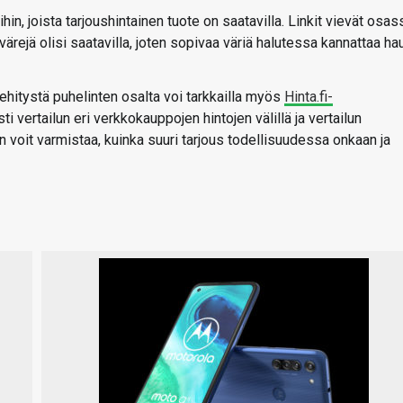
n, joista tarjoushintainen tuote on saatavilla. Linkit vievät osas
värejä olisi saatavilla, joten sopivaa väriä halutessa kannattaa hau
kehitystä puhelinten osalta voi tarkkailla myös
Hinta.fi-
ti vertailun eri verkkokauppojen hintojen välillä ja vertailun
 voit varmistaa, kuinka suuri tarjous todellisuudessa onkaan ja