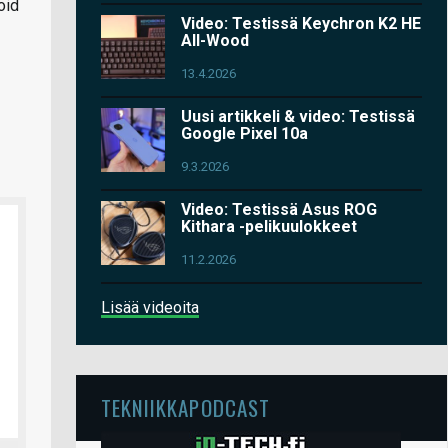
oid
Video: Testissä Keychron K2 HE
All-Wood
13.4.2026
Uusi artikkeli & video: Testissä
Google Pixel 10a
9.3.2026
Video: Testissä Asus ROG
Kithara -pelikuulokkeet
11.2.2026
Lisää videoita
TEKNIIKKAPODCAST