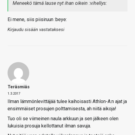
Meneekö tämä lause nyt ihan oikein :vihellys:
Ei mene, siis piisiruun :beye:
Kirjaudu sisään vastataksesi
Teräsmiäs
1.3.2017
Ilman lämmönlevittäjää tulee kaihoisasti Athlon-A:n ajat ja
ensimmäiset prosujen polttamisesta, ah niitä aikoja!
Tuo oli se viimeinen naula arkkuun ja sen jälkeen olen
lukuisia prosuja kellottanut ilman savuja.