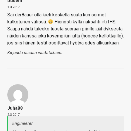
Dudem
1.3.2017
Sai der8auer olla kieli keskellä suuta kun sormet
katkoterien välissä.
Hienosti kyllä naksahti irti IHS.
Saapa nähdä tuleeko tuosta suoraan piirille jäähdyksestä
näiden kanssa joku kovempikin juttu (hoocee kellottajille),
jos siis hänen testit osoittavat hyötyä edes alkuunkaan.
Kirjaudu sisään vastataksesi
Juha88
2.3.2017
Engineerer