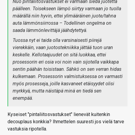
Nuo pintaliitosvastukset ei varmaan siedä juotetta
päälleen. Toisekseen lämpö siirtyy varmaan jo tuolla
määrällä niin hyvin, ettei ylimääräinen juote/tahna
auta lämmönsiirrossa – Todellinen ongelma on
saada lämmönlevittäjä jäähdytettyä.
Tuossa nyt ei taida olla varsinaisesti piirejä
vierekkäin, vaan juotostekniikka jättää tuon uran
keskelle. Kellotaajuudet on sitä luokkaa, ettei
prosessorin eri osia voi noin vain sijotella vaikkapa
sentin päähän toisistaan. Sähkö on sen verran hidas
kulkemaan. Prosessorin valmistuksessa on varmasti
myös prosesseja, joille kasvaneet etäisyydet olisi
myrkkyä, mutta näistäpä minä en tiedä sen
enempää.
Kyseiset "pintaliitosvastukset" lienevät kuitenkin
decouplaus konkkia? Ihmettelen suuresti jos vielä tarve
vastuksia ripotella.