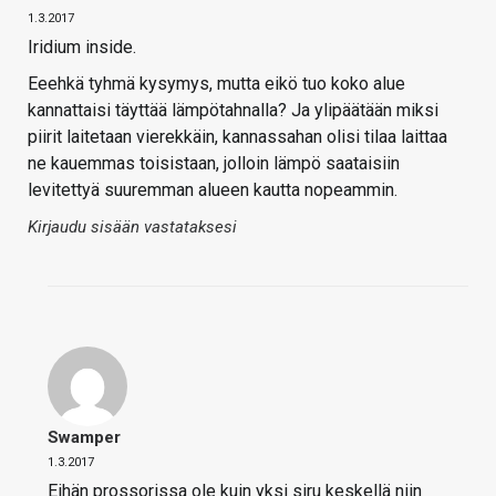
1.3.2017
Iridium inside.
Eeehkä tyhmä kysymys, mutta eikö tuo koko alue
kannattaisi täyttää lämpötahnalla? Ja ylipäätään miksi
piirit laitetaan vierekkäin, kannassahan olisi tilaa laittaa
ne kauemmas toisistaan, jolloin lämpö saataisiin
levitettyä suuremman alueen kautta nopeammin.
Kirjaudu sisään vastataksesi
Swamper
1.3.2017
Eihän prossorissa ole kuin yksi siru keskellä niin