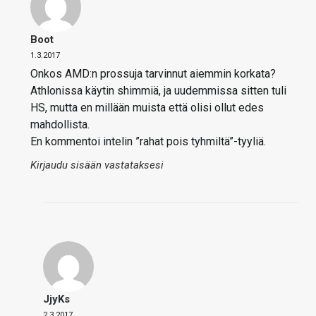
Boot
1.3.2017
Onkos AMD:n prossuja tarvinnut aiemmin korkata?
Athlonissa käytin shimmiä, ja uudemmissa sitten tuli
HS, mutta en millään muista että olisi ollut edes
mahdollista.
En kommentoi intelin ”rahat pois tyhmiltä”-tyyliä.
Kirjaudu sisään vastataksesi
JjyKs
2.3.2017