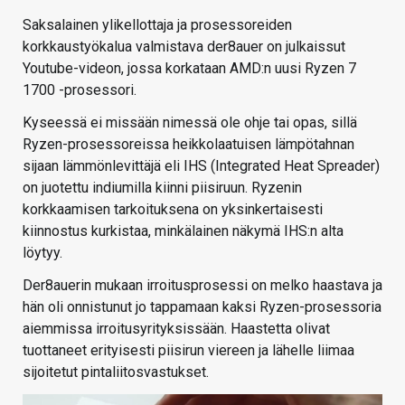
Saksalainen ylikellottaja ja prosessoreiden
korkkaustyökalua valmistava der8auer on julkaissut
Youtube-videon, jossa korkataan AMD:n uusi Ryzen 7
1700 -prosessori.
Kyseessä ei missään nimessä ole ohje tai opas, sillä
Ryzen-prosessoreissa heikkolaatuisen lämpötahnan
sijaan lämmönlevittäjä eli IHS (Integrated Heat Spreader)
on juotettu indiumilla kiinni piisiruun. Ryzenin
korkkaamisen tarkoituksena on yksinkertaisesti
kiinnostus kurkistaa, minkälainen näkymä IHS:n alta
löytyy.
Der8auerin mukaan irroitusprosessi on melko haastava ja
hän oli onnistunut jo tappamaan kaksi Ryzen-prosessoria
aiemmissa irroitusyrityksissään. Haastetta olivat
tuottaneet erityisesti piisirun viereen ja lähelle liimaa
sijoitetut pintaliitosvastukset.