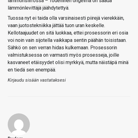
lämmönsiirrossa – Todellinen ongelma on saada
lämmönlevittäjä jäähdytettyä.
Tuossa nyt ei taida olla varsinaisesti piirejä vierekkäin,
vaan juotostekniikka jättää tuon uran keskelle.
Kellotaajuudet on sitä luokkaa, ettei prosessorin eri osia
voi noin vain sijotella vaikkapa sentin päähän toisistaan.
Sähkö on sen verran hidas kulkemaan. Prosessorin
valmistuksessa on varmasti myös prosesseja, joille
kasvaneet etäisyydet olisi myrkkyä, mutta näistäpä minä
en tiedä sen enempää.
Kirjaudu sisään vastataksesi