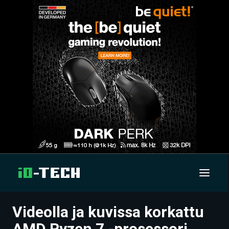
Videolla ja kuvissa korkattu
UUTISET
AMD Ryzen 7 -prosessori