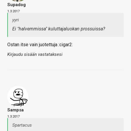
Supadog
1.3.2017
yyri
Ei "halvemmissa" kuluttajaluokan prossuissa?
Ostan itse vain juotettuja :cigar2:
Kirjaudu sisään vastataksesi
Sampsa
1.3.2017
Spartacus