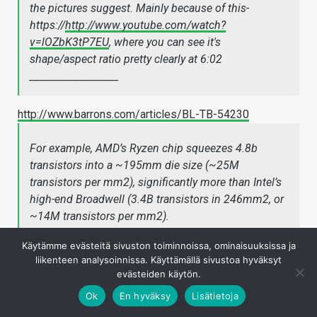
the pictures suggest. Mainly because of this-
https://
http://www.youtube.com/watch?
v=lOZbK3tP7EU
, where you can see it's
shape/aspect ratio pretty clearly at 6:02
__________________
http://www.barrons.com/articles/BL-TB-54230
For example, AMD’s Ryzen chip squeezes 4.8b
transistors into a ~195mm die size (~25M
transistors per mm2), significantly more than Intel’s
high-end Broadwell (3.4B transistors in 246mm2, or
~14M transistors per mm2).
Käytämme evästeitä sivuston toiminnoissa, ominaisuuksissa ja
Ei huono katteita ajatellen, jos pitää paikkansa. Eli vähän
liikenteen analysoinnissa. Käyttämällä sivustoa hyväksyt
pienempi kuin Polaris 10 (232 mm^2).
evästeiden käytön.
Kirjaudu sisään vastataksesi
Ok
En hyväksy
Lisätietoja