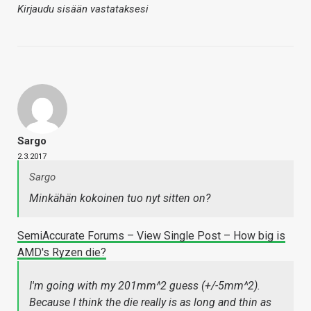
Kirjaudu sisään vastataksesi
Sargo
2.3.2017
Sargo
Minkähän kokoinen tuo nyt sitten on?
SemiAccurate Forums – View Single Post – How big is
AMD's Ryzen die?
I'm going with my 201mm^2 guess (+/-5mm^2).
Because I think the die really is as long and thin as