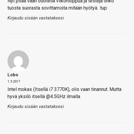
Nyt pitää vaan odotella viikonloppua ja testejä onko
tuosta suorasta sovittamista mitään hyötyä. :tup:
Kirjaudu sisään vastataksesi
Lobo
1.3.2017
Intel mokas (Itsellä i7 3770K), olis vaan tinannut. Mutta
hyvä yksilö itsellä @4.5GHz ilmalla
Kirjaudu sisään vastataksesi