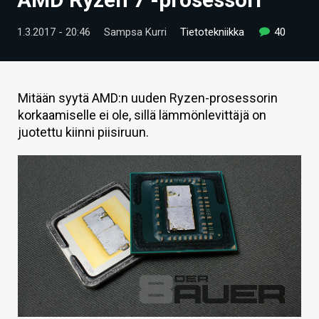
ARTIKKELIT
1.3.2017 - 20:46
Sampsa Kurri
Tietotekniikka
40
VIDEOT
TECHBBS
Mitään syytä AMD:n uuden Ryzen-prosessorin
TIETOA
korkaamiselle ei ole, sillä lämmönlevittäjä on
juotettu kiinni piisiruun.
HINTA.FI
KAUPPA
VAIHDA TEEMA
HAKU