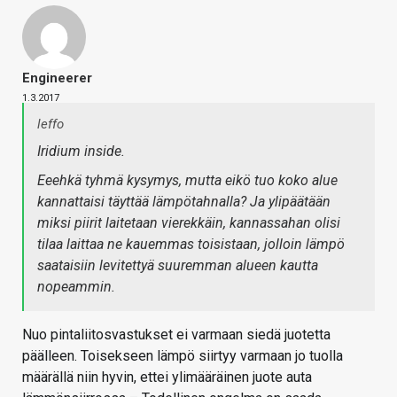
Engineerer
1.3.2017
leffo
Iridium inside.
Eeehkä tyhmä kysymys, mutta eikö tuo koko alue
kannattaisi täyttää lämpötahnalla? Ja ylipäätään
miksi piirit laitetaan vierekkäin, kannassahan olisi
tilaa laittaa ne kauemmas toisistaan, jolloin lämpö
saataisiin levitettyä suuremman alueen kautta
nopeammin.
Nuo pintaliitosvastukset ei varmaan siedä juotetta
päälleen. Toisekseen lämpö siirtyy varmaan jo tuolla
määrällä niin hyvin, ettei ylimääräinen juote auta