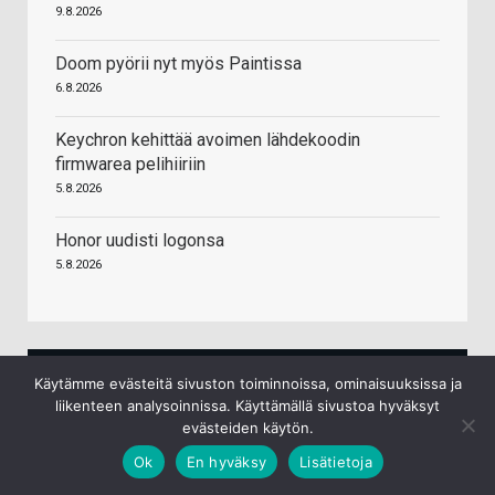
9.8.2026
Doom pyörii nyt myös Paintissa
6.8.2026
Keychron kehittää avoimen lähdekoodin
firmwarea pelihiiriin
5.8.2026
Honor uudisti logonsa
5.8.2026
Käytämme evästeitä sivuston toiminnoissa, ominaisuuksissa ja
liikenteen analysoinnissa. Käyttämällä sivustoa hyväksyt
evästeiden käytön.
AMD Ryzen 7 9800X3D suoritin 4,7 GHz 104 MB
Ok
En hyväksy
Lisätietoja
L2 & L3 Laatikko