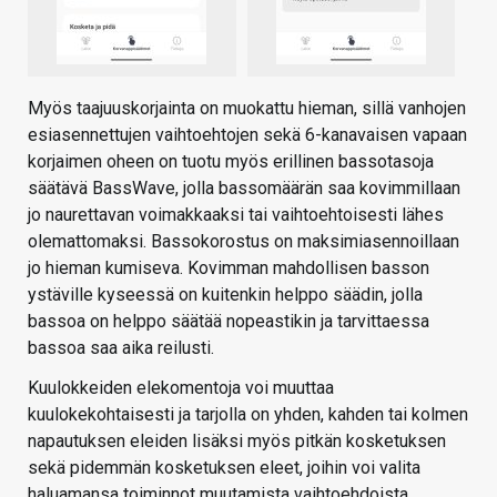
Myös taajuuskorjainta on muokattu hieman, sillä vanhojen
esiasennettujen vaihtoehtojen sekä 6-kanavaisen vapaan
korjaimen oheen on tuotu myös erillinen bassotasoja
säätävä BassWave, jolla bassomäärän saa kovimmillaan
jo naurettavan voimakkaaksi tai vaihtoehtoisesti lähes
olemattomaksi. Bassokorostus on maksimiasennoillaan
jo hieman kumiseva. Kovimman mahdollisen basson
ystäville kyseessä on kuitenkin helppo säädin, jolla
bassoa on helppo säätää nopeastikin ja tarvittaessa
bassoa saa aika reilusti.
Kuulokkeiden elekomentoja voi muuttaa
kuulokekohtaisesti ja tarjolla on yhden, kahden tai kolmen
napautuksen eleiden lisäksi myös pitkän kosketuksen
sekä pidemmän kosketuksen eleet, joihin voi valita
haluamansa toiminnot muutamista vaihtoehdoista.