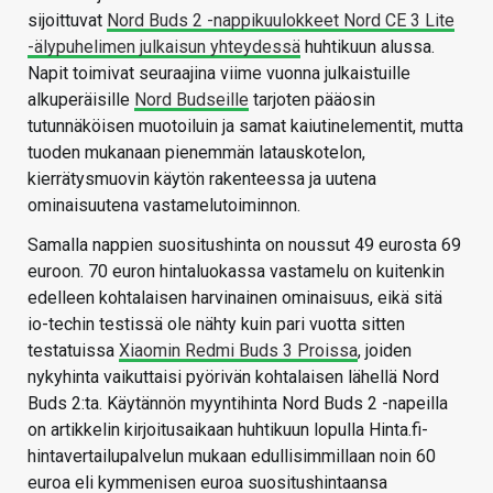
sijoittuvat
Nord Buds 2 -nappikuulokkeet Nord CE 3 Lite
-älypuhelimen julkaisun yhteydessä
huhtikuun alussa.
Napit toimivat seuraajina viime vuonna julkaistuille
alkuperäisille
Nord Budseille
tarjoten pääosin
tutunnäköisen muotoiluin ja samat kaiutinelementit, mutta
tuoden mukanaan pienemmän latauskotelon,
kierrätysmuovin käytön rakenteessa ja uutena
ominaisuutena vastamelutoiminnon.
Samalla nappien suositushinta on noussut 49 eurosta 69
euroon. 70 euron hintaluokassa vastamelu on kuitenkin
edelleen kohtalaisen harvinainen ominaisuus, eikä sitä
io-techin testissä ole nähty kuin pari vuotta sitten
testatuissa
Xiaomin Redmi Buds 3 Proissa
, joiden
nykyhinta vaikuttaisi pyörivän kohtalaisen lähellä Nord
Buds 2:ta. Käytännön myyntihinta Nord Buds 2 -napeilla
on artikkelin kirjoitusaikaan huhtikuun lopulla Hinta.fi-
hintavertailupalvelun mukaan edullisimmillaan noin 60
euroa eli kymmenisen euroa suositushintaansa