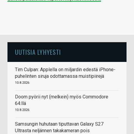
UUTISIA LYHYESTI
Tim Culpan: Applella on miljardin edestä iPhone-
puhelinten siruja odottamassa muistipiirejä
10.8.2026
Doom pyörii nyt (melkein) myös Commodore
64:llä
10.8.2026
Samsungin huhutaan tiputtavan Galaxy S27
Ultrasta neljännen takakameran pois