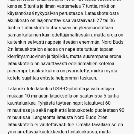
kanssa 5 tuntia ja ilman vastamelua 7 tuntia, mikä on
käytännössä nykypäivän perustasoa. Latauskotelosta
akunkesto on laajennettavissa vastaavasti 27 tai 36
tuntiin. Latauskotelo itsessään on yleismuodoltaan
saman kaltainen kuin edeltäjämallissakin, mutta eroja on
kuitenkin selvästi nappeja itseään enemmän. Nord Buds
2:n latauskotelon alaosa on napeista tuttuun tapaan
kierrätysmuovinen ja täplikäs, mutta suurempana erona
latauskotelo on havaittavasti edellismallien koteloa
pienempi. Lisäksi kulmia on pyöristetty, minkä myötä
kotelo sujahtaa entistä helpommin taskuun.
Latauskotelo latautuu USB-C-johdolla ja valmistajan
mukaan 10 minuutin latauksella on saatavissa 5 tuntia
kuunteluaikaa. Tyhjästä täyteen napit latautuvat 60
minuutissa ja sekä napit että latauskotelo puolestaan 90
minuutissa. Langatonta latausta Nord Buds 2:ien
latauskotelo ei valitettavasti tue. Omalla tavallaan se on
ymmärrettävää kuulokkeiden hintaluokassa, mutta