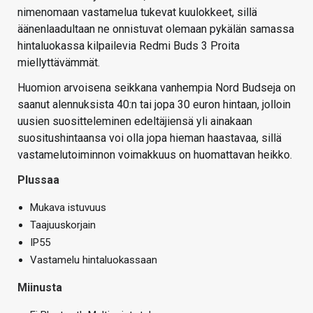
nimenomaan vastamelua tukevat kuulokkeet, sillä
äänenlaadultaan ne onnistuvat olemaan pykälän samassa
hintaluokassa kilpailevia Redmi Buds 3 Proita
miellyttävämmät.
Huomion arvoisena seikkana vanhempia Nord Budseja on
saanut alennuksista 40:n tai jopa 30 euron hintaan, jolloin
uusien suositteleminen edeltäjiensä yli ainakaan
suositushintaansa voi olla jopa hieman haastavaa, sillä
vastamelutoiminnon voimakkuus on huomattavan heikko.
Plussaa
Mukava istuvuus
Taajuuskorjain
IP55
Vastamelu hintaluokassaan
Miinusta