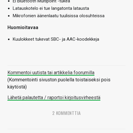
Ei Bluetooth Multipoint -tukea
Latauskotelo ei tue langatonta latausta
Mikrofonien äänenlaatu tuulisissa olosuhteissa
Huomioitavaa
Kuulokkeet tukevat SBC- ja AAC-koodekkeja
Kommentoi uutista tai artikkelia foorumilla
(Kommentointi sivuston puolella toistaiseksi pois
käytöstä)
Lähetä palautetta / raportoi kirjoitusvirheestä
2 KOMMENTTIA