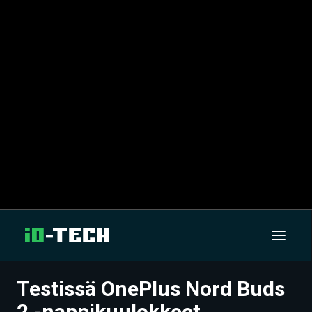
Testissä OnePlus Nord Buds
UUTISET
2 -nappikuulokkeet