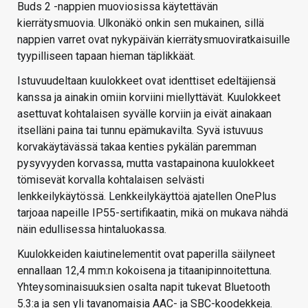
Buds 2 -nappien muoviosissa käytettävän
kierrätysmuovia. Ulkonäkö onkin sen mukainen, sillä
nappien varret ovat nykypäivän kierrätysmuoviratkaisuille
tyypilliseen tapaan hieman täplikkäät.
Istuvuudeltaan kuulokkeet ovat identtiset edeltäjiensä
kanssa ja ainakin omiin korviini miellyttävät. Kuulokkeet
asettuvat kohtalaisen syvälle korviin ja eivät ainakaan
itselläni paina tai tunnu epämukavilta. Syvä istuvuus
korvakäytävässä takaa kenties pykälän paremman
pysyvyyden korvassa, mutta vastapainona kuulokkeet
tömisevät korvalla kohtalaisen selvästi
lenkkeilykäytössä. Lenkkeilykäyttöä ajatellen OnePlus
tarjoaa napeille IP55-sertifikaatin, mikä on mukava nähdä
näin edullisessa hintaluokassa.
Kuulokkeiden kaiutinelementit ovat paperilla säilyneet
ennallaan 12,4 mm:n kokoisena ja titaanipinnoitettuna.
Yhteysominaisuuksien osalta napit tukevat Bluetooth
5.3:a ja sen yli tavanomaisia AAC- ja SBC-koodekkeja.