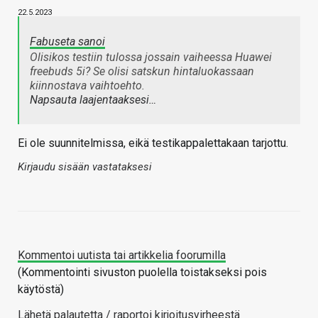
22.5.2023
Fabuseta sanoi
Olisikos testiin tulossa jossain vaiheessa Huawei
freebuds 5i? Se olisi satskun hintaluokassaan
kiinnostava vaihtoehto.
Napsauta laajentaaksesi…
Ei ole suunnitelmissa, eikä testikappalettakaan tarjottu.
Kirjaudu sisään vastataksesi
Kommentoi uutista tai artikkelia foorumilla
(Kommentointi sivuston puolella toistakseksi pois
käytöstä)
Lähetä palautetta / raportoi kirjoitusvirheestä