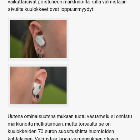
vaikuttaisivat poistuneen markkinoilta, sillä valmistajan
sivuilta kuulokkeet ovat loppuunmyydyt.
Uutena ominaisuutena mukaan tuotu vastamelu ei onnistu
markkinoita mullistamaan, mutta toisaalta se on
kuulokkeiden 70 euron suositushinta huomioiden
kohtalainen. Valmistaja lupaa vaimennuksen olevan