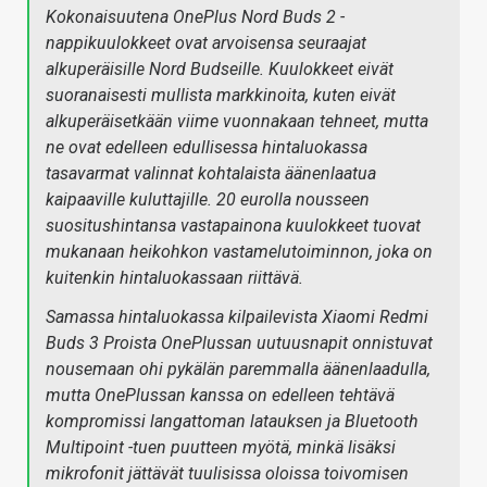
Kokonaisuutena OnePlus Nord Buds 2 -
nappikuulokkeet ovat arvoisensa seuraajat
alkuperäisille Nord Budseille. Kuulokkeet eivät
suoranaisesti mullista markkinoita, kuten eivät
alkuperäisetkään viime vuonnakaan tehneet, mutta
ne ovat edelleen edullisessa hintaluokassa
tasavarmat valinnat kohtalaista äänenlaatua
kaipaaville kuluttajille. 20 eurolla nousseen
suositushintansa vastapainona kuulokkeet tuovat
mukanaan heikohkon vastamelutoiminnon, joka on
kuitenkin hintaluokassaan riittävä.
Samassa hintaluokassa kilpailevista Xiaomi Redmi
Buds 3 Proista OnePlussan uutuusnapit onnistuvat
nousemaan ohi pykälän paremmalla äänenlaadulla,
mutta OnePlussan kanssa on edelleen tehtävä
kompromissi langattoman latauksen ja Bluetooth
Multipoint -tuen puutteen myötä, minkä lisäksi
mikrofonit jättävät tuulisissa oloissa toivomisen