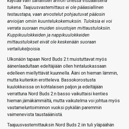
käyttää vain sanallisen arvion ohessa visuaalisena
tukena. Taajuusvastemittaus ei ole pääasiallinen
testaustapa, vaan arvostelut pohjautuvat pääosin
arvioijan omiin kuuntelukokemuksiin. Tuloksia ei voi
verrata suoraan muiden sivustojen mittaustuloksiin.
Kuppikuulokkeiden ja nappikuulokkeiden
mittaustulokset eivät ole keskenään suoraan
vertailukelpoisia.
Ulkonäön tapaan Nord Buds 2:t muistuttavat myös
äänenlaadultaan edeltäjiään ollen hintaluokassaan
edelleen miellyttävät kuunnella. Ääni on hieman lämmin,
mutta kuitenkin erotteleva. Bassokorostusta
kuulokkeissa on kohtalaisen paljon ja edeltäjään
verrattuna Nord Buds 2:n basso vaikuttaisi kenties
hieman jämäkämmältä, mutta vaikutelma voi johtua myös
vastameluntoiminnon vuoksi pykälän paremmin
vaimenevista taustaäänistä.
Taajuusvastemittauksin Nord Buds 2:iin tuli yläpäähän