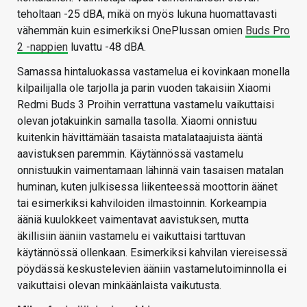
teholtaan -25 dBA, mikä on myös lukuna huomattavasti
vähemmän kuin esimerkiksi OnePlussan omien
Buds Pro
2 -nappien
luvattu -48 dBA.
Samassa hintaluokassa vastamelua ei kovinkaan monella
kilpailijalla ole tarjolla ja parin vuoden takaisiin Xiaomi
Redmi Buds 3 Proihin verrattuna vastamelu vaikuttaisi
olevan jotakuinkin samalla tasolla. Xiaomi onnistuu
kuitenkin hävittämään tasaista matalataajuista ääntä
aavistuksen paremmin. Käytännössä vastamelu
onnistuukin vaimentamaan lähinnä vain tasaisen matalan
huminan, kuten julkisessa liikenteessä moottorin äänet
tai esimerkiksi kahviloiden ilmastoinnin. Korkeampia
ääniä kuulokkeet vaimentavat aavistuksen, mutta
äkillisiin ääniin vastamelu ei vaikuttaisi tarttuvan
käytännössä ollenkaan. Esimerkiksi kahvilan viereisessä
pöydässä keskustelevien ääniin vastamelutoiminnolla ei
vaikuttaisi olevan minkäänlaista vaikutusta.