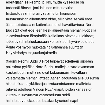
edeltäjiään selkeämpi piikki, mutta kyseessä on
todennäköisesti jonkinlainen mittausvirhe
laitteistossamme tai vastamelun hienoisen
taustasuhinan aiheuttama virhe, sillä yhtä selvää eroa
äänentoistossa ei kuitenkaan ollut havaittavissa. Nord
Buds 2:t ovat edelleen keskialueeltaan hieman kuopalla
ja aavistuksen lämpimään kallellaan olevat kuulokkeet,
jotka ovat hintaluokassaan kohtalaisen hyvänkuuloiset.
Ääntä voi myös muokata haluamaansa suuntaan
HeyMelodyn taajuuskorjaimella.
Xiaomi Redmi Buds 3 Prot tarjoavat edelleen suoraan
paketista pykälän Nord Buds -malleja erottelevamman
keskialueen, mutta ne ovat kokonaisäänikuvaltaan
väistämättä hieman latteat. Äänenlaadultaan alle 80 euron
hintaluokassa ykkössijaa testaamistamme malleista
pitävät edelleen Valcon NL21-napit, joiden kanssa on
kuitenkin luovuttava vastamelusta sekä
hallintasovelluksesta. Lisäksi kyseiset napit