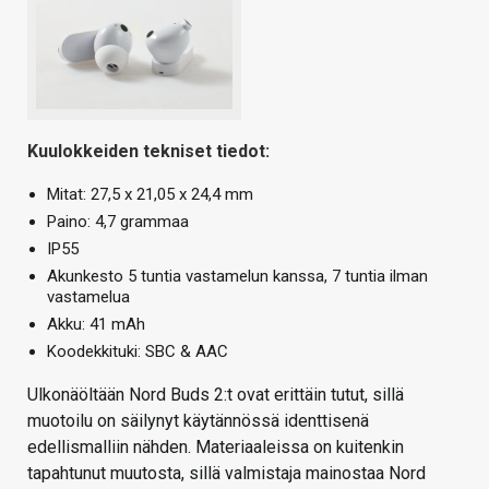
Kuulokkeiden tekniset tiedot:
Mitat: 27,5 x 21,05 x 24,4 mm
Paino: 4,7 grammaa
IP55
Akunkesto 5 tuntia vastamelun kanssa, 7 tuntia ilman
vastamelua
Akku: 41 mAh
Koodekkituki: SBC & AAC
Ulkonäöltään Nord Buds 2:t ovat erittäin tutut, sillä
muotoilu on säilynyt käytännössä identtisenä
edellismalliin nähden. Materiaaleissa on kuitenkin
tapahtunut muutosta, sillä valmistaja mainostaa Nord