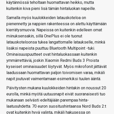
käytännössä teholtaan huomattavan heikko, mutta
kuitenkin kiva pieni lisä tämän hintaluokan napeille.
Samalla myös kuulokkeiden latauskoteloa on
pienennetty ja nappien rakenteessa on alettu käyttämään
kierrätysmuovia. Napeissa on kuitenkin edelleen omat
miinuksensakin, sillä OnePlus ei ole tuonut
latauskoteloonsa tukea langattomalle lataukselle, minkä
lisäksi napeista puuttuu Bluetooth Multipoint -tuki.
Ominaisuuspuutteet ovat hintaluokassaan kuitenkin
ymmärrettäviä, joskin Xiaomin Redmi Buds 3 Proista
kyseiset ominaisuudet löytyvät. Myös mikrofonit jättävät
laadussaan huomattavan paljon toivomisen varaa, mikäli
napit joutuvat vaimentamaan esimerkiksi tuulen ääntä.
Päivitysten mukana kuulokkeiden hintakin on noussut 20
eurolla, minkä myötä uutuusnapit eivät suoranaisesti tuo
mukanaan selvästi edeltäjiään parempaa hinta-
laatusuhdetta. 70 euron suositushintaansa Nord Buds 2:t
ovat kuitenkin hyvä valinta, mikäli hakusessa on