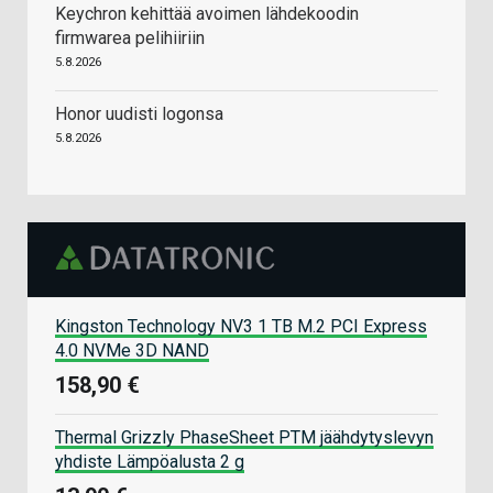
Keychron kehittää avoimen lähdekoodin
firmwarea pelihiiriin
5.8.2026
Honor uudisti logonsa
5.8.2026
Kingston Technology NV3 1 TB M.2 PCI Express
4.0 NVMe 3D NAND
158,90 €
Thermal Grizzly PhaseSheet PTM jäähdytyslevyn
yhdiste Lämpöalusta 2 g