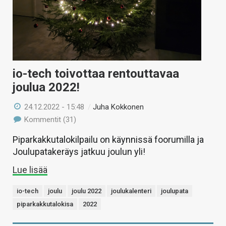
io-tech toivottaa rentouttavaa
joulua 2022!
24.12.2022 - 15:48
/
Juha Kokkonen
Kommentit (31)
Piparkakkutalokilpailu on käynnissä foorumilla ja
Joulupatakeräys jatkuu joulun yli!
Lue lisää
io-tech
joulu
joulu 2022
joulukalenteri
joulupata
piparkakkutalokisa
2022