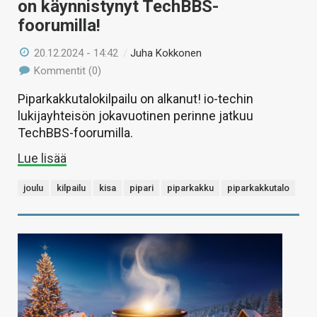
on käynnistynyt TechBBS-
foorumilla!
20.12.2024 - 14:42
/
Juha Kokkonen
Kommentit (0)
Piparkakkutalokilpailu on alkanut! io-techin
lukijayhteisön jokavuotinen perinne jatkuu
TechBBS-foorumilla.
Lue lisää
joulu
kilpailu
kisa
pipari
piparkakku
piparkakkutalo