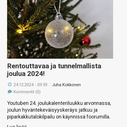
Rentouttavaa ja tunnelmallista
joulua 2024!
24.12.2024 - 09:59
/
Juha Kokkonen
Kommentit (0)
Youtuben 24. joulukalenteriluukku arvonnassa,
joulun hyväntekeväisyyskeräys jatkuu ja
piparkakkutalokilpailu on käynnissä foorumilla.
Lue lisää