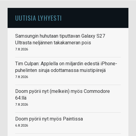
UUTISIA LYHYESTI
Samsungin huhutaan tiputtavan Galaxy S27
Ultrasta neljännen takakameran pois
7.8.2026
Tim Culpan: Applella on miljardin edestä iPhone-
puhelinten siruja odottamassa muistipiirejä
7.8.2026
Doom pyörii nyt (melkein) myös Commodore
64:llä
7.8.2026
Doom pyörii nyt myös Paintissa
6.8.2026