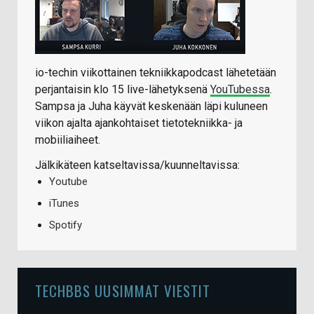
io-techin viikottainen tekniikkapodcast lähetetään
perjantaisin klo 15 live-lähetyksenä
YouTubessa
.
Sampsa ja Juha käyvät keskenään läpi kuluneen
viikon ajalta ajankohtaiset tietotekniikka- ja
mobiiliaiheet.
Jälkikäteen katseltavissa/kuunneltavissa:
Youtube
iTunes
Spotify
TECHBBS UUSIMMAT VIESTIT