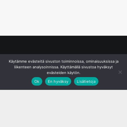
© S&J Media Oy
Käytämme evästeitä sivuston toiminnoissa, ominaisuuksissa ja
liikenteen analysoinnissa. Käyttämällä sivustoa hyväksyt
evästeiden käytön.
Ok
En hyväksy
Lisätietoja
;