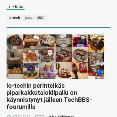
Lue lisää
io-tech
joulu
2021
io-techin perinteikäs
piparkakkutalokilpailu on
käynnistynyt jälleen TechBBS-
foorumilla