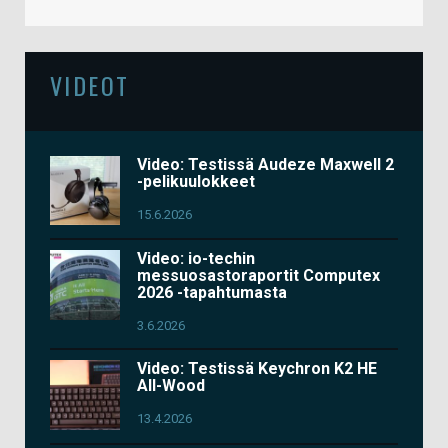
VIDEOT
Video: Testissä Audeze Maxwell 2
-pelikuulokkeet
15.6.2026
Video: io-techin
messuosastoraportit Computex
2026 -tapahtumasta
3.6.2026
Video: Testissä Keychron K2 HE
All-Wood
13.4.2026