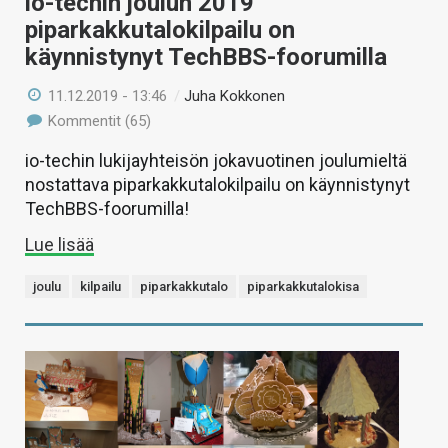
io-techin joulun 2019
piparkakkutalokilpailu on
käynnistynyt TechBBS-foorumilla
11.12.2019 - 13:46
/
Juha Kokkonen
Kommentit (65)
io-techin lukijayhteisön jokavuotinen joulumieltä
nostattava piparkakkutalokilpailu on käynnistynyt
TechBBS-foorumilla!
Lue lisää
joulu
kilpailu
piparkakkutalo
piparkakkutalokisa