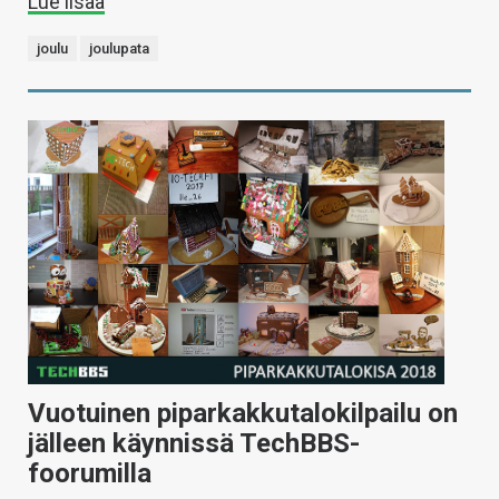
Lue lisää
joulu
joulupata
Vuotuinen piparkakkutalokilpailu on
jälleen käynnissä TechBBS-
foorumilla