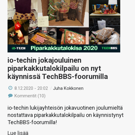
io-techin jokajouluinen
piparkakkutalokilpailu on nyt
käynnissä TechBBS-foorumilla
8.12.2020 - 20:02
/
Juha Kokkonen
Kommentit (10)
io-techin lukijayhteisön jokavuotinen joulumieltä
nostattava piparkakkutalokilpailu on käynnistynyt
TechBBS-foorumilla!
Lue lisää