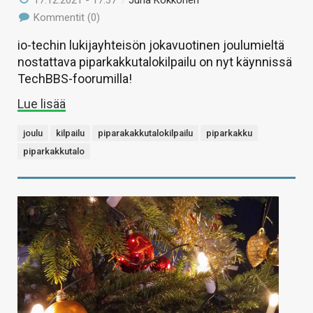
17.12.2021 - 17:37
/
Juha Kokkonen
Kommentit (0)
io-techin lukijayhteisön jokavuotinen joulumieltä
nostattava piparkakkutalokilpailu on nyt käynnissä
TechBBS-foorumilla!
Lue lisää
joulu
kilpailu
piparakakkutalokilpailu
piparkakku
piparkakkutalo