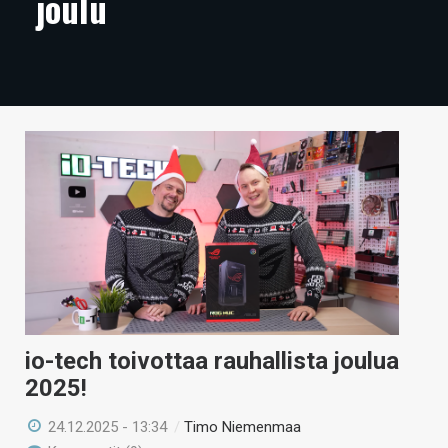
joulu
ARTIKKELIT
VIDEOT
TECHBBS
TIETOA
HINTA.FI
KAUPPA
VAIHDA TEEMA
io-tech toivottaa rauhallista joulua
HAKU
2025!
24.12.2025 - 13:34
/
Timo Niemenmaa