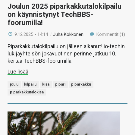
Joulun 2025 piparkakkutalokilpailu
on käynnistynyt TechBBS-
foorumilla!
9.12.2025 - 14:14
/
Juha Kokkonen
Kommentit (1)
Piparkakkutalokilpailu on jälleen alkanut! io-techin
lukijayhteisön jokavuotinen perinne jatkuu 10.
kertaa TechBBS-foorumilla.
Lue lisää
joulu
kilpailu
kisa
pipari
piparkakku
piparkakkutalokisa