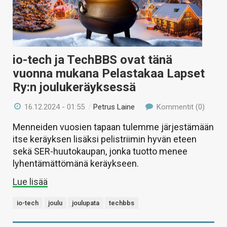
io-tech ja TechBBS ovat tänä
vuonna mukana Pelastakaa Lapset
Ry:n joulukeräyksessä
16.12.2024 - 01:55
/
Petrus Laine
Kommentit (0)
Menneiden vuosien tapaan tulemme järjestämään
itse keräyksen lisäksi pelistriimin hyvän eteen
sekä SER-huutokaupan, jonka tuotto menee
lyhentämättömänä keräykseen.
Lue lisää
io-tech
joulu
joulupata
techbbs