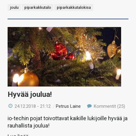
joulu
piparkakkutalo
piparkakkutalokisa
Hyvää joulua!
24.12.2018 - 21:12
/
Petrus Laine
Kommentit (25)
io-techin pojat toivottavat kaikille lukijoille hyvää ja
rauhallista joulua!