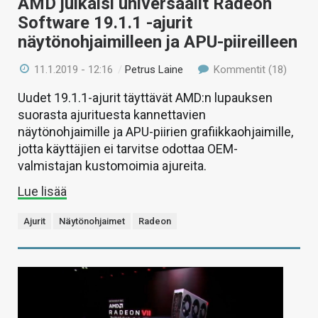
AMD julkaisi universaalit Radeon
Software 19.1.1 -ajurit
näytönohjaimilleen ja APU-piireilleen
11.1.2019 - 12:16
/
Petrus Laine
Kommentit (18)
Uudet 19.1.1-ajurit täyttävät AMD:n lupauksen
suorasta ajurituesta kannettavien
näytönohjaimille ja APU-piirien grafiikkaohjaimille,
jotta käyttäjien ei tarvitse odottaa OEM-
valmistajan kustomoimia ajureita.
Lue lisää
Ajurit
Näytönohjaimet
Radeon