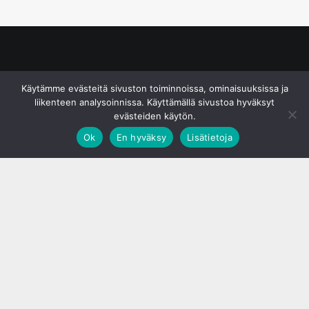
© S&J Media Oy
Käytämme evästeitä sivuston toiminnoissa, ominaisuuksissa ja
liikenteen analysoinnissa. Käyttämällä sivustoa hyväksyt
evästeiden käytön.
Ok
En hyväksy
Lisätietoja
;