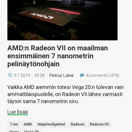
AMD:n Radeon VII on maailman
ensimmäinen 7 nanometrin
pelinäytönohjain
9.1.2019 - 20:28
/
Petrus Laine
Kommentit (474)
Vaikka AMD aiemmin totesi Vega 20:n tulevan vain
ammattilaispuolelle, on Radeon VII lähes varmasti
täysin sama 7 nanometrin siru.
Lue lisää
7 nm
AMD
Näytönohjaimet
Radeon
Radeon VII
Vega
Vega 20