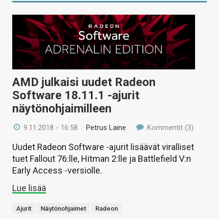
AMD julkaisi uudet Radeon
Software 18.11.1 -ajurit
näytönohjaimilleen
9.11.2018 - 16:58
/
Petrus Laine
Kommentit (3)
Uudet Radeon Software -ajurit lisäävät viralliset
tuet Fallout 76:lle, Hitman 2:lle ja Battlefield V:n
Early Access -versiolle.
Lue lisää
Ajurit
Näytönohjaimet
Radeon