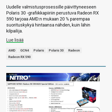
Uudelle valmistusprosessille päivittyneeseen
Polaris 30 -grafiikkapiiriin perustuva Radeon RX
590 tarjoaa AMD:n mukaan 20 % parempaa
suorituskykyä hintaansa nähden, kuin lähin
kilpailija.
Lue lisää
AMD
GCN4
Polaris
Polaris 30
Radeon
Radeon RX 590