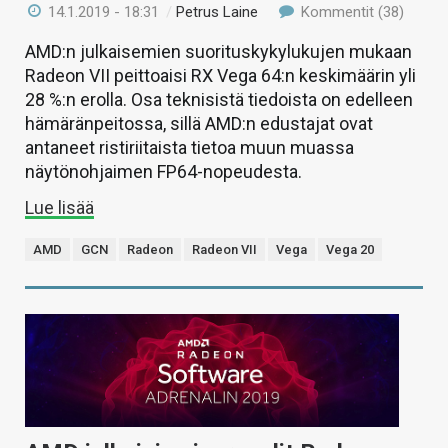
14.1.2019 - 18:31
/
Petrus Laine
Kommentit (38)
AMD:n julkaisemien suorituskykylukujen mukaan
Radeon VII peittoaisi RX Vega 64:n keskimäärin yli
28 %:n erolla. Osa teknisistä tiedoista on edelleen
hämäränpeitossa, sillä AMD:n edustajat ovat
antaneet ristiriitaista tietoa muun muassa
näytönohjaimen FP64-nopeudesta.
Lue lisää
AMD
GCN
Radeon
Radeon VII
Vega
Vega 20