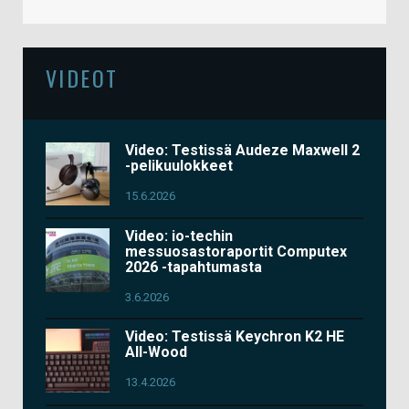
VIDEOT
Video: Testissä Audeze Maxwell 2
-pelikuulokkeet
15.6.2026
Video: io-techin
messuosastoraportit Computex
2026 -tapahtumasta
3.6.2026
Video: Testissä Keychron K2 HE
All-Wood
13.4.2026