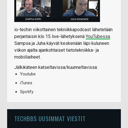
io-techin viikottainen tekniikkapodcast lähetetään
perjantaisin klo 15 live-lähetyksenä
YouTubessa
.
Sampsa ja Juha käyvät keskenään läpi kuluneen
viikon ajalta ajankohtaiset tietotekniikka- ja
mobiiliaiheet.
Jälkikäteen katseltavissa/kuunneltavissa:
Youtube
iTunes
Spotify
TECHBBS UUSIMMAT VIESTIT