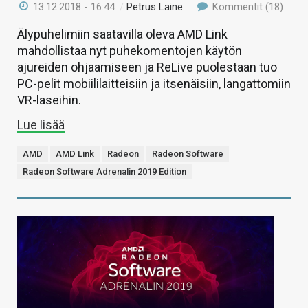
13.12.2018 - 16:44
/
Petrus Laine
Kommentit (18)
Älypuhelimiin saatavilla oleva AMD Link
mahdollistaa nyt puhekomentojen käytön
ajureiden ohjaamiseen ja ReLive puolestaan tuo
PC-pelit mobiililaitteisiin ja itsenäisiin, langattomiin
VR-laseihin.
Lue lisää
AMD
AMD Link
Radeon
Radeon Software
Radeon Software Adrenalin 2019 Edition