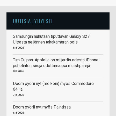
UUTISIA LYHYESTI
Samsungin huhutaan tiputtavan Galaxy S27
Ultrasta neljännen takakameran pois
8.8.2026
Tim Culpan: Applella on miljardin edestä iPhone-
puhelinten siruja odottamassa muistipiirejä
8.8.2026
Doom pyörii nyt (melkein) myös Commodore
64:llä
7.8.2026
Doom pyörii nyt myös Paintissa
6.8.2026