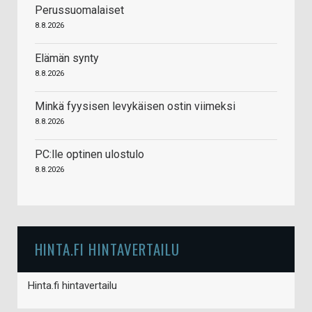
Perussuomalaiset
8.8.2026
Elämän synty
8.8.2026
Minkä fyysisen levykäisen ostin viimeksi
8.8.2026
PC:lle optinen ulostulo
8.8.2026
HINTA.FI HINTAVERTAILU
Hinta.fi hintavertailu