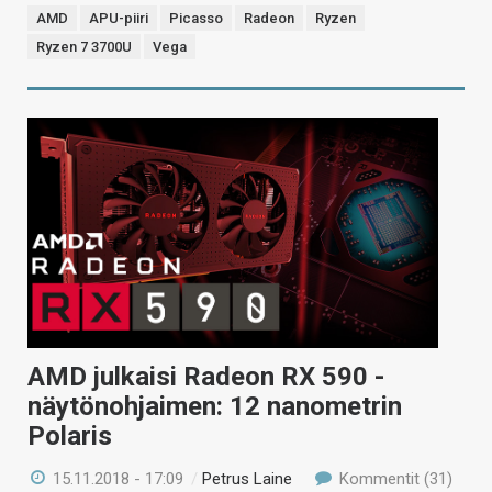
AMD
APU-piiri
Picasso
Radeon
Ryzen
Ryzen 7 3700U
Vega
AMD julkaisi Radeon RX 590 -
näytönohjaimen: 12 nanometrin
Polaris
15.11.2018 - 17:09
/
Petrus Laine
Kommentit (31)