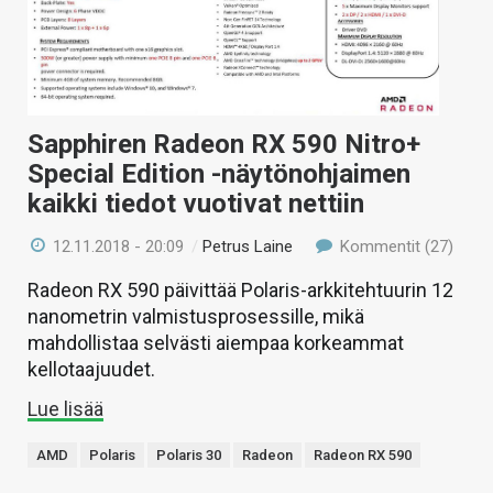
Sapphiren Radeon RX 590 Nitro+
Special Edition -näytönohjaimen
kaikki tiedot vuotivat nettiin
12.11.2018 - 20:09
/
Petrus Laine
Kommentit (27)
Radeon RX 590 päivittää Polaris-arkkitehtuurin 12
nanometrin valmistusprosessille, mikä
mahdollistaa selvästi aiempaa korkeammat
kellotaajuudet.
Lue lisää
AMD
Polaris
Polaris 30
Radeon
Radeon RX 590