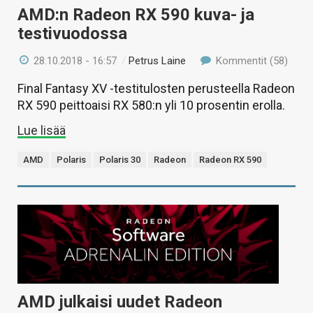
AMD:n Radeon RX 590 kuva- ja
testivuodossa
28.10.2018 - 16:57
/
Petrus Laine
Kommentit (58)
Final Fantasy XV -testitulosten perusteella Radeon
RX 590 peittoaisi RX 580:n yli 10 prosentin erolla.
Lue lisää
AMD
Polaris
Polaris 30
Radeon
Radeon RX 590
AMD julkaisi uudet Radeon