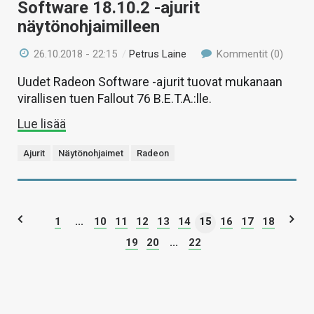
Software 18.10.2 -ajurit
näytönohjaimilleen
26.10.2018 - 22:15
/
Petrus Laine
Kommentit (0)
Uudet Radeon Software -ajurit tuovat mukanaan
virallisen tuen Fallout 76 B.E.T.A.:lle.
Lue lisää
Ajurit
Näytönohjaimet
Radeon
1
...
10
11
12
13
14
15
16
17
18
19
20
...
22