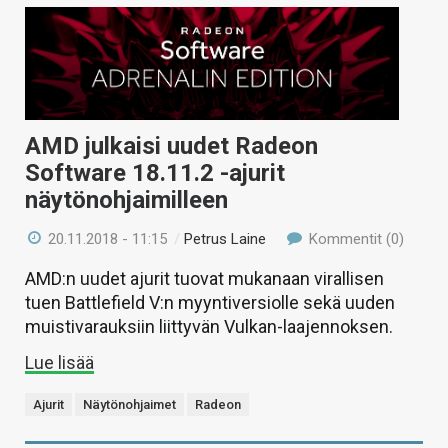
AMD julkaisi uudet Radeon
Software 18.11.2 -ajurit
näytönohjaimilleen
20.11.2018 - 11:15
/
Petrus Laine
Kommentit (0)
AMD:n uudet ajurit tuovat mukanaan virallisen
tuen Battlefield V:n myyntiversiolle sekä uuden
muistivarauksiin liittyvän Vulkan-laajennoksen.
Lue lisää
Ajurit
Näytönohjaimet
Radeon