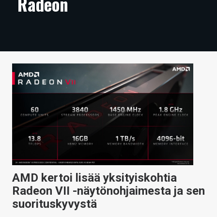
Radeon
ARTIKKELIT
VIDEOT
TECHBBS
TIETOA
HINTA.FI
KAUPPA
VAIHDA TEEMA
AMD kertoi lisää yksityiskohtia
HAKU
Radeon VII -näytönohjaimesta ja sen
suorituskyvystä