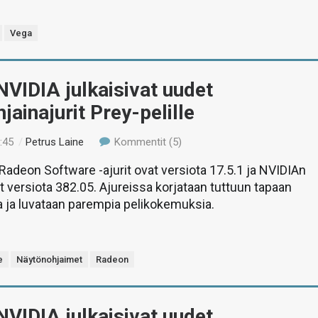
Vega
VIDIA julkaisivat uudet
jainajurit Prey-pelille
:45
/
Petrus Laine
Kommentit (5)
adeon Software -ajurit ovat versiota 17.5.1 ja NVIDIAn
t versiota 382.05. Ajureissa korjataan tuttuun tapaan
 ja luvataan parempia pelikokemuksia.
e
Näytönohjaimet
Radeon
VIDIA julkaisivat uudet