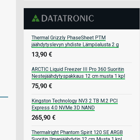
Thermal Grizzly PhaseSheet PTM
jäähdytyslevyn yhdiste Lämpöalusta 2 g
13,90 €
ARCTIC Liquid Freezer III Pro 360 Suoritin
Nestejäähdytyspakkaus 12 cm musta 1 kpl
75,90 €
Kingston Technology NV3 2 TB M.2 PCI
Express 4.0 NVMe 3D NAND
265,90 €
Thermalright Phantom Spirit 120 SE ARGB
Suoritin Ilmanjäähdytin 12 cm Musta 1 kpl