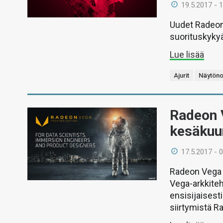
19.5.2017 - 
Uudet Radeon 
suorituskykyä
Lue lisää
Ajurit
Näytöno
Radeon V
kesäkuun
17.5.2017 - 
Radeon Vega 
Vega-arkkiteh
ensisijaisesti
siirtymistä R