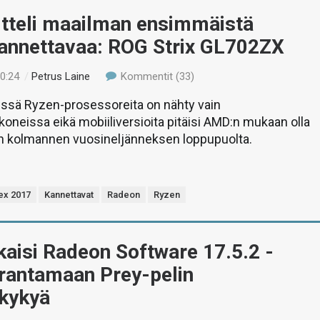
itteli maailman ensimmäistä
annettavaa: ROG Strix GL702ZX
20:24
/
Petrus Laine
Kommentit (33)
sä Ryzen-prosessoreita on nähty vain
koneissa eikä mobiiliversioita pitäisi AMD:n mukaan olla
n kolmannen vuosineljänneksen loppupuolta.
ex 2017
Kannettavat
Radeon
Ryzen
aisi Radeon Software 17.5.2 -
arantamaan Prey-pelin
skykyä