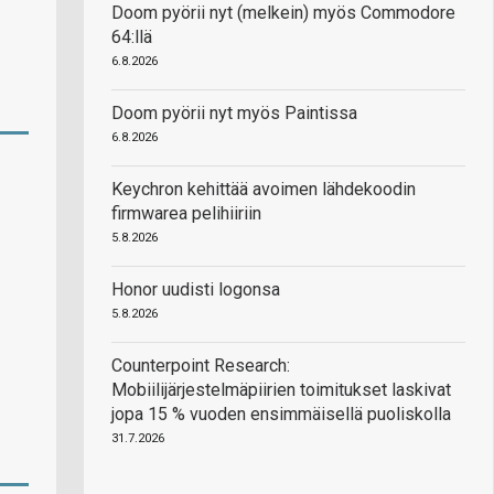
Doom pyörii nyt (melkein) myös Commodore
64:llä
6.8.2026
Doom pyörii nyt myös Paintissa
6.8.2026
Keychron kehittää avoimen lähdekoodin
firmwarea pelihiiriin
5.8.2026
Honor uudisti logonsa
5.8.2026
Counterpoint Research:
Mobiilijärjestelmäpiirien toimitukset laskivat
jopa 15 % vuoden ensimmäisellä puoliskolla
31.7.2026