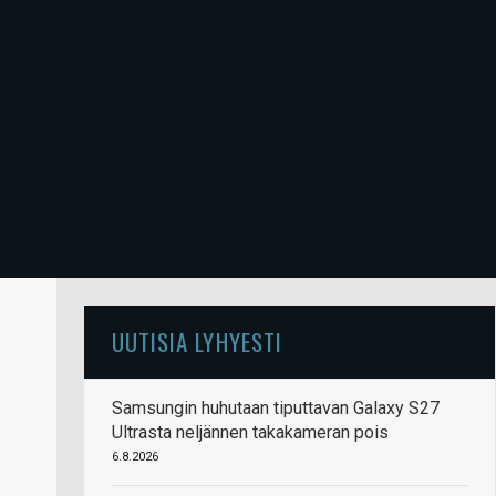
UUTISIA LYHYESTI
Samsungin huhutaan tiputtavan Galaxy S27
Ultrasta neljännen takakameran pois
6.8.2026