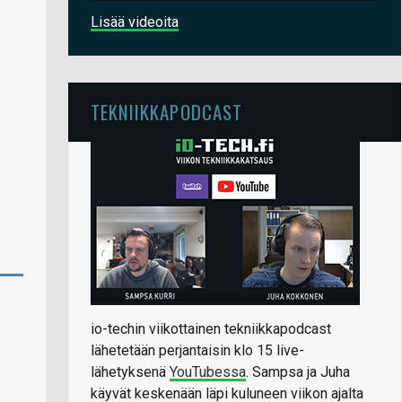
Lisää videoita
TEKNIIKKAPODCAST
io-techin viikottainen tekniikkapodcast
lähetetään perjantaisin klo 15 live-
lähetyksenä
YouTubessa
. Sampsa ja Juha
käyvät keskenään läpi kuluneen viikon ajalta