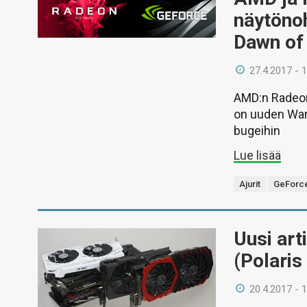
näytöno
Dawn of 
27.4.2017 - 
AMD:n Radeon
on uuden Warh
bugeihin
Lue lisää
Ajurit
GeForc
Uusi ar
(Polaris
20.4.2017 - 