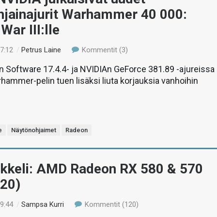
hjainajurit Warhammer 40 000:
War III:lle
17:12
/
Petrus Laine
Kommentit (3)
 Software 17.4.4- ja NVIDIAn GeForce 381.89 -ajureissa
ammer-pelin tuen lisäksi liuta korjauksia vanhoihin
e
Näytönohjaimet
Radeon
tikkeli: AMD Radeon RX 580 & 570
 20)
19:44
/
Sampsa Kurri
Kommentit (120)