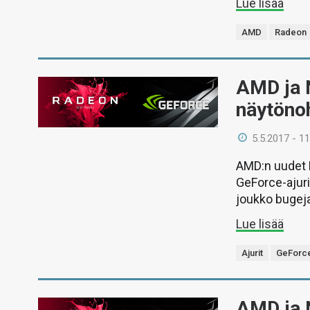
Lue lisää
AMD
Radeon
AMD ja N
näytönoh
5.5.2017 - 11
AMD:n uudet R
GeForce-ajuri
joukko bugeja
Lue lisää
Ajurit
GeForc
AMD ja N