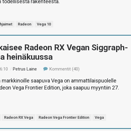
n todellisesta rakenteesta.
hjaimet
Radeon
Vega 10
kaisee Radeon RX Vegan Siggraph-
la heinäkuussa
06:10
/
Petrus Laine
Kommentit (40)
markkinoille saapuva Vega on ammattilaispuolelle
eon Vega Frontier Edition, joka saapuu myyntiin 27.
Radeon RX Vega
Radeon Vega Frontier Edition
Vega