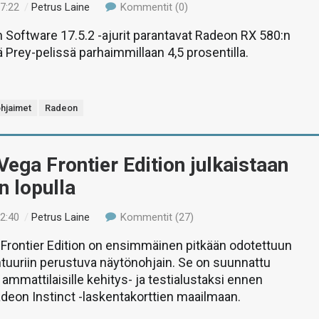
17:22
/
Petrus Laine
Kommentit (0)
Software 17.5.2 -ajurit parantavat Radeon RX 580:n
 Prey-pelissä parhaimmillaan 4,5 prosentilla.
hjaimet
Radeon
ega Frontier Edition julkaistaan
 lopulla
02:40
/
Petrus Laine
Kommentit (27)
Frontier Edition on ensimmäinen pitkään odotettuun
tuuriin perustuva näytönohjain. Se on suunnattu
 ammattilaisille kehitys- ja testialustaksi ennen
adeon Instinct -laskentakorttien maailmaan.