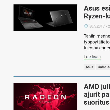
Asus es
Ryzen-k
30.5.2017 - 
Tähän mennes
työpöytätieto
tulossa enne
Lue lisää
Asus
Comput
AMD julk
ajurit p
suoritu