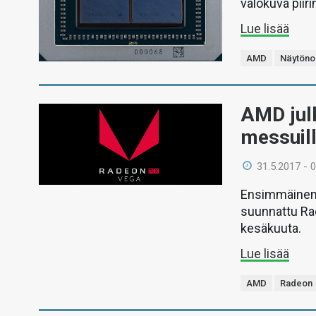
valokuva piiri
Lue lisää
AMD
Näytöno
AMD jul
messuil
31.5.2017 - 
Ensimmäinen 
suunnattu Rad
kesäkuuta.
Lue lisää
AMD
Radeon