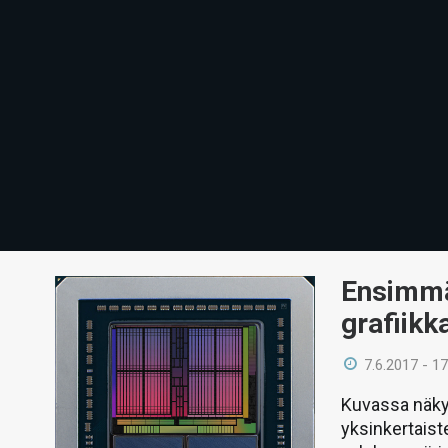
Ensimmä
grafiikk
7.6.2017 - 17
Kuvassa näkyy
yksinkertaist