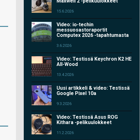
Maxwell 2 -pelikuulokkeet
15.6.2026
Video: io-techin
messuosastoraportit
Computex 2026 -tapahtumasta
3.6.2026
Video: Testissä Keychron K2 HE
All-Wood
13.4.2026
Uusi artikkeli & video: Testissä
Google Pixel 10a
9.3.2026
Video: Testissä Asus ROG
Kithara -pelikuulokkeet
11.2.2026