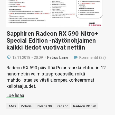
Sapphiren Radeon RX 590 Nitro+
Special Edition -näytönohjaimen
kaikki tiedot vuotivat nettiin
12.11.2018 - 20:09
/
Petrus Laine
Kommentit (27)
Radeon RX 590 päivittää Polaris-arkkitehtuurin 12
nanometrin valmistusprosessille, mikä
mahdollistaa selvästi aiempaa korkeammat
kellotaajuudet.
Lue lisää
AMD
Polaris
Polaris 30
Radeon
Radeon RX 590