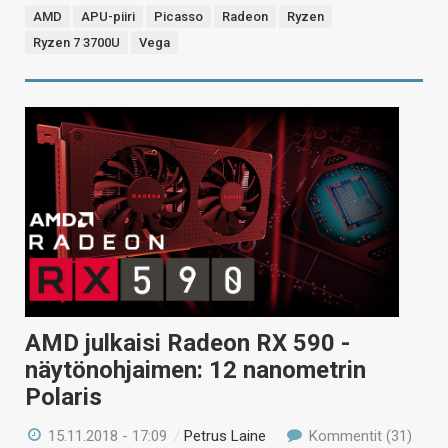
AMD
APU-piiri
Picasso
Radeon
Ryzen
Ryzen 7 3700U
Vega
AMD julkaisi Radeon RX 590 -
näytönohjaimen: 12 nanometrin
Polaris
15.11.2018 - 17:09
/
Petrus Laine
Kommentit (31)