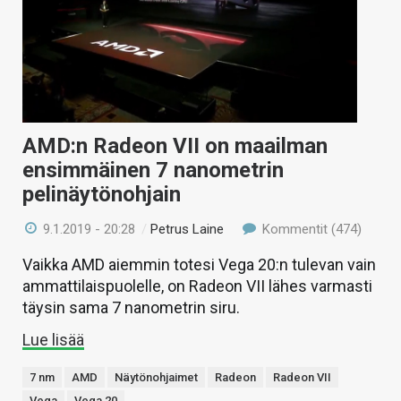
AMD:n Radeon VII on maailman
ensimmäinen 7 nanometrin
pelinäytönohjain
9.1.2019 - 20:28
/
Petrus Laine
Kommentit (474)
Vaikka AMD aiemmin totesi Vega 20:n tulevan vain
ammattilaispuolelle, on Radeon VII lähes varmasti
täysin sama 7 nanometrin siru.
Lue lisää
7 nm
AMD
Näytönohjaimet
Radeon
Radeon VII
Vega
Vega 20