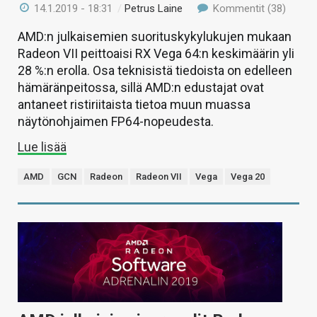
14.1.2019 - 18:31
/
Petrus Laine
Kommentit (38)
AMD:n julkaisemien suorituskykylukujen mukaan
Radeon VII peittoaisi RX Vega 64:n keskimäärin yli
28 %:n erolla. Osa teknisistä tiedoista on edelleen
hämäränpeitossa, sillä AMD:n edustajat ovat
antaneet ristiriitaista tietoa muun muassa
näytönohjaimen FP64-nopeudesta.
Lue lisää
AMD
GCN
Radeon
Radeon VII
Vega
Vega 20