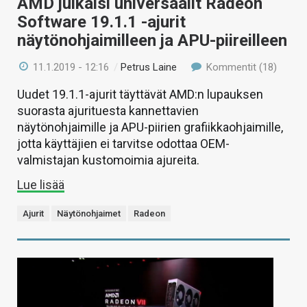
AMD julkaisi universaalit Radeon
Software 19.1.1 -ajurit
näytönohjaimilleen ja APU-piireilleen
11.1.2019 - 12:16
/
Petrus Laine
Kommentit (18)
Uudet 19.1.1-ajurit täyttävät AMD:n lupauksen
suorasta ajurituesta kannettavien
näytönohjaimille ja APU-piirien grafiikkaohjaimille,
jotta käyttäjien ei tarvitse odottaa OEM-
valmistajan kustomoimia ajureita.
Lue lisää
Ajurit
Näytönohjaimet
Radeon