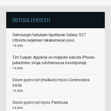
UUTISIA LYHYESTI
Samsungin huhutaan tiputtavan Galaxy S27
Ultrasta neljännen takakameran pois
7.8.2026
Tim Culpan: Applella on miljardin edestä iPhone-
puhelinten siruja odottamassa muistipiirejä
7.8.2026
Doom pyörii nyt (melkein) myös Commodore
64:llä
7.8.2026
Doom pyörii nyt myös Paintissa
6.8.2026