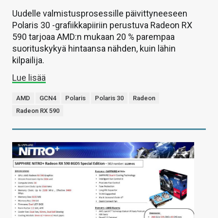
Uudelle valmistusprosessille päivittyneeseen
Polaris 30 -grafiikkapiiriin perustuva Radeon RX
590 tarjoaa AMD:n mukaan 20 % parempaa
suorituskykyä hintaansa nähden, kuin lähin
kilpailija.
Lue lisää
AMD
GCN4
Polaris
Polaris 30
Radeon
Radeon RX 590