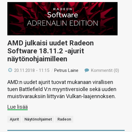
AMD julkaisi uudet Radeon
Software 18.11.2 -ajurit
näytönohjaimilleen
20.11.2018 - 11:15
/
Petrus Laine
Kommentit (0)
AMD:n uudet ajurit tuovat mukanaan virallisen
tuen Battlefield V:n myyntiversiolle sekä uuden
muistivarauksiin liittyvän Vulkan-laajennoksen.
Lue lisää
Ajurit
Näytönohjaimet
Radeon