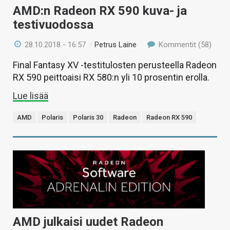
AMD:n Radeon RX 590 kuva- ja
testivuodossa
28.10.2018 - 16:57
/
Petrus Laine
Kommentit (58)
Final Fantasy XV -testitulosten perusteella Radeon
RX 590 peittoaisi RX 580:n yli 10 prosentin erolla.
Lue lisää
AMD
Polaris
Polaris 30
Radeon
Radeon RX 590
AMD julkaisi uudet Radeon