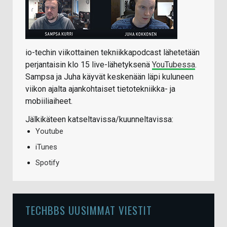
io-techin viikottainen tekniikkapodcast lähetetään
perjantaisin klo 15 live-lähetyksenä
YouTubessa
.
Sampsa ja Juha käyvät keskenään läpi kuluneen
viikon ajalta ajankohtaiset tietotekniikka- ja
mobiiliaiheet.
Jälkikäteen katseltavissa/kuunneltavissa:
Youtube
iTunes
Spotify
TECHBBS UUSIMMAT VIESTIT