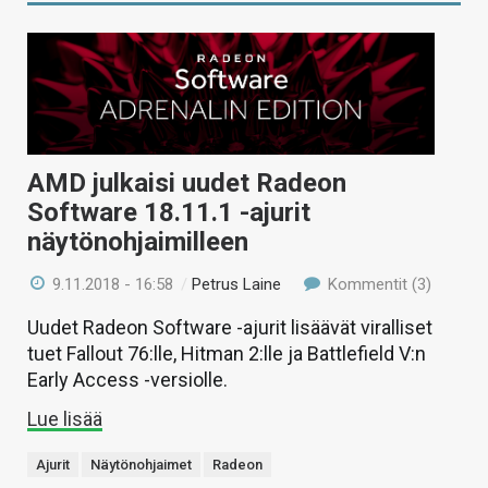
AMD julkaisi uudet Radeon
Software 18.11.1 -ajurit
näytönohjaimilleen
9.11.2018 - 16:58
/
Petrus Laine
Kommentit (3)
Uudet Radeon Software -ajurit lisäävät viralliset
tuet Fallout 76:lle, Hitman 2:lle ja Battlefield V:n
Early Access -versiolle.
Lue lisää
Ajurit
Näytönohjaimet
Radeon