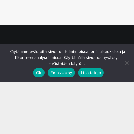
© S&J Media Oy
Käytämme evästeitä sivuston toiminnoissa, ominaisuuksissa ja
liikenteen analysoinnissa. Käyttämällä sivustoa hyväksyt
evästeiden käytön.
Ok
En hyväksy
Lisätietoja
;