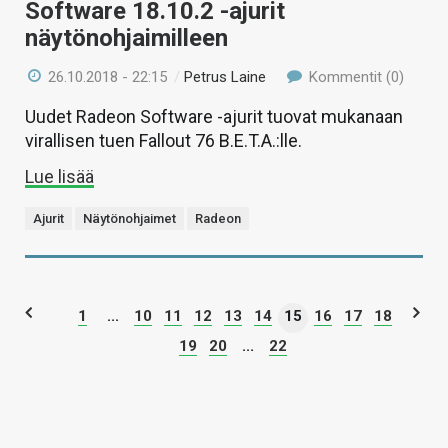
Software 18.10.2 -ajurit
näytönohjaimilleen
26.10.2018 - 22:15
/
Petrus Laine
Kommentit (0)
Uudet Radeon Software -ajurit tuovat mukanaan
virallisen tuen Fallout 76 B.E.T.A.:lle.
Lue lisää
Ajurit
Näytönohjaimet
Radeon
1
...
10
11
12
13
14
15
16
17
18
19
20
...
22