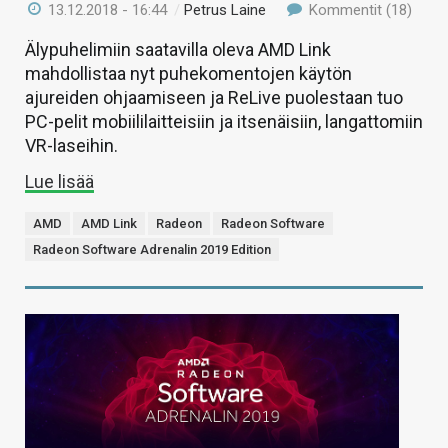
13.12.2018 - 16:44
/
Petrus Laine
Kommentit (18)
Älypuhelimiin saatavilla oleva AMD Link
mahdollistaa nyt puhekomentojen käytön
ajureiden ohjaamiseen ja ReLive puolestaan tuo
PC-pelit mobiililaitteisiin ja itsenäisiin, langattomiin
VR-laseihin.
Lue lisää
AMD
AMD Link
Radeon
Radeon Software
Radeon Software Adrenalin 2019 Edition