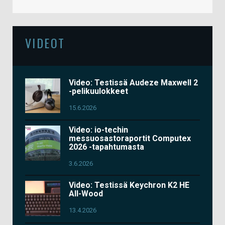
VIDEOT
Video: Testissä Audeze Maxwell 2
-pelikuulokkeet
15.6.2026
Video: io-techin
messuosastoraportit Computex
2026 -tapahtumasta
3.6.2026
Video: Testissä Keychron K2 HE
All-Wood
13.4.2026