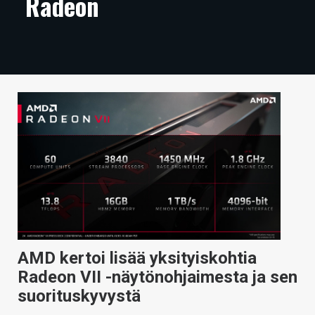
Radeon
ARTIKKELIT
VIDEOT
TECHBBS
TIETOA
HINTA.FI
KAUPPA
VAIHDA TEEMA
AMD kertoi lisää yksityiskohtia
HAKU
Radeon VII -näytönohjaimesta ja sen
suorituskyvystä