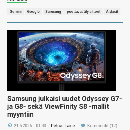
Gemini
Google
Samsung
puettavat älylaitteet
Älylasit
Samsung julkaisi uudet Odyssey G7-
ja G8- sekä ViewFinity S8 -mallit
myyntiin
21.5.2026 - 01:43
/
Petrus Laine
Kommentit (12)