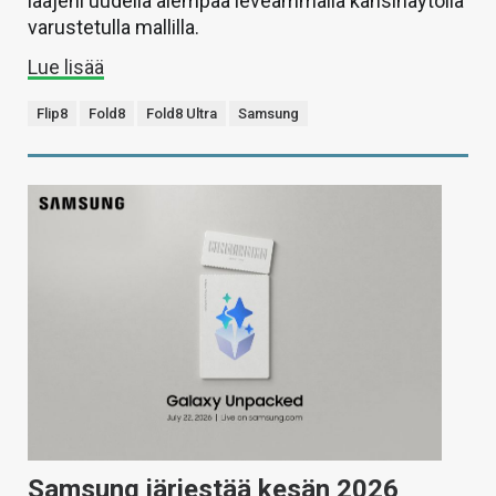
laajeni uudella aiempaa leveämmällä kansinäytöllä
varustetulla mallilla.
Lue lisää
Flip8
Fold8
Fold8 Ultra
Samsung
Samsung järjestää kesän 2026