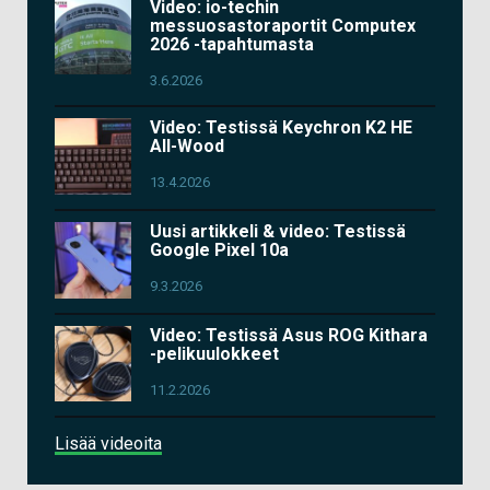
Video: io-techin
messuosastoraportit Computex
2026 -tapahtumasta
3.6.2026
Video: Testissä Keychron K2 HE
All-Wood
13.4.2026
Uusi artikkeli & video: Testissä
Google Pixel 10a
9.3.2026
Video: Testissä Asus ROG Kithara
-pelikuulokkeet
11.2.2026
Lisää videoita