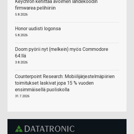
Keychron kehittää avoimen lähdekoodin
firmwarea pelihiiriin
5.8.2026
Honor uudisti logonsa
5.8.2026
Doom pyörii nyt (melkein) myös Commodore
64:llä
3.8.2026
Counterpoint Research: Mobiilijärjestelmäpiirien
toimitukset laskivat jopa 15 % vuoden
ensimmäisellä puoliskolla
31.7.2026