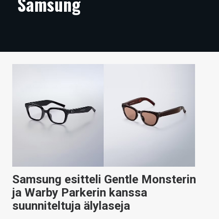
Samsung
ARTIKKELIT
VIDEOT
TECHBBS
TIETOA
HINTA.FI
KAUPPA
VAIHDA TEEMA
Samsung esitteli Gentle Monsterin
HAKU
ja Warby Parkerin kanssa
suunniteltuja älylaseja