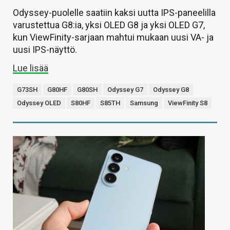
Odyssey-puolelle saatiin kaksi uutta IPS-paneelilla
varustettua G8:ia, yksi OLED G8 ja yksi OLED G7,
kun ViewFinity-sarjaan mahtui mukaan uusi VA- ja
uusi IPS-näyttö.
Lue lisää
G73SH
G80HF
G80SH
Odyssey G7
Odyssey G8
Odyssey OLED
S80HF
S85TH
Samsung
ViewFinity S8