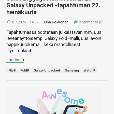
Galaxy Unpacked -tapahtuman 22.
heinäkuuta
8.7.2026 - 14:32
/
Juha Kokkonen
Kommentit (0)
Tapahtumassa odotetaan julkaistavan mm. uusi
leveänäyttöisempi Galaxy Fold -malli, uusi avoin
nappikuulokemalli sekä mahdollisesti
älysilmälasit.
Lue lisää
Flip8
Fold8
Galaxy Unpacked
Samsung
Watch9