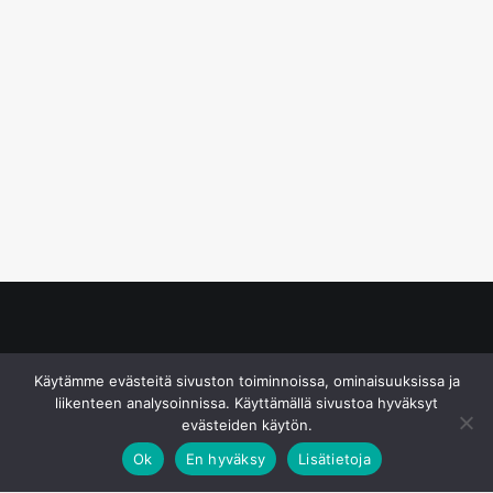
© S&J Media Oy
Käytämme evästeitä sivuston toiminnoissa, ominaisuuksissa ja
liikenteen analysoinnissa. Käyttämällä sivustoa hyväksyt
evästeiden käytön.
Ok
En hyväksy
Lisätietoja