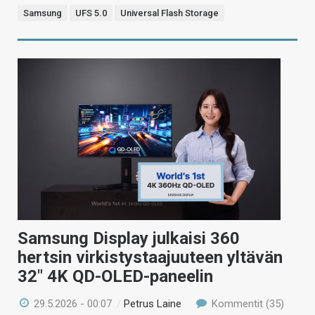
Samsung
UFS 5.0
Universal Flash Storage
Samsung Display julkaisi 360
hertsin virkistystaajuuteen yltävän
32″ 4K QD-OLED-paneelin
29.5.2026 - 00:07
/
Petrus Laine
Kommentit (35)