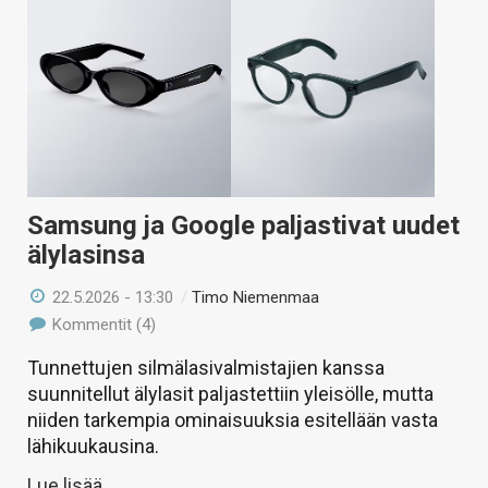
Samsung ja Google paljastivat uudet
älylasinsa
22.5.2026 - 13:30
/
Timo Niemenmaa
Kommentit (4)
Tunnettujen silmälasivalmistajien kanssa
suunnitellut älylasit paljastettiin yleisölle, mutta
niiden tarkempia ominaisuuksia esitellään vasta
lähikuukausina.
Lue lisää