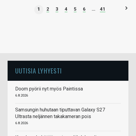
1
2
3
4
5
6
...
41
UUTISIA LYHYESTI
Doom pyörii nyt myös Paintissa
6.8.2026
Samsungin huhutaan tiputtavan Galaxy S27
Ultrasta neljännen takakameran pois
6.8.2026