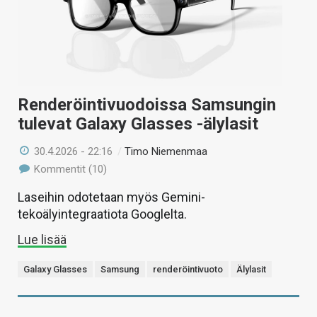
Renderöintivuodoissa Samsungin
tulevat Galaxy Glasses -älylasit
30.4.2026 - 22:16
/
Timo Niemenmaa
Kommentit (10)
Laseihin odotetaan myös Gemini-
tekoälyintegraatiota Googlelta.
Lue lisää
Galaxy Glasses
Samsung
renderöintivuoto
Älylasit