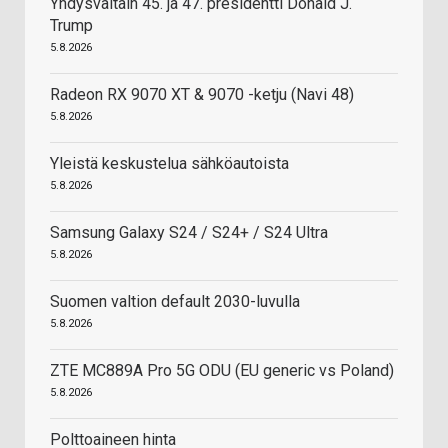
Yhdysvaltain 45. ja 47. presidentti Donald J.
Trump
5.8.2026
Radeon RX 9070 XT & 9070 -ketju (Navi 48)
5.8.2026
Yleistä keskustelua sähköautoista
5.8.2026
Samsung Galaxy S24 / S24+ / S24 Ultra
5.8.2026
Suomen valtion default 2030-luvulla
5.8.2026
ZTE MC889A Pro 5G ODU (EU generic vs Poland)
5.8.2026
Polttoaineen hinta