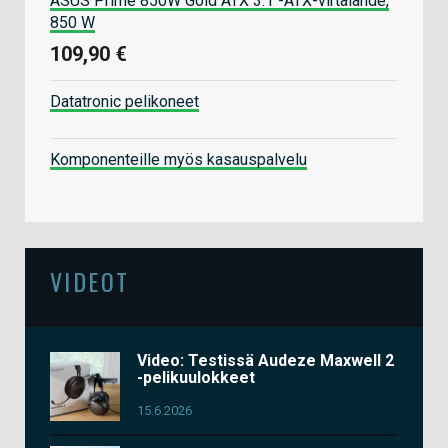
ASUS Prime 850W Gold ATX 3.1 -ATX-virtalähde,
850 W
109,90 €
Datatronic pelikoneet
Komponenteille myös kasauspalvelu
VIDEOT
Video: Testissä Audeze Maxwell 2
-pelikuulokkeet
15.6.2026