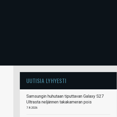
UUTISIA LYHYESTI
Samsungin huhutaan tiputtavan Galaxy S27
Ultrasta neljännen takakameran pois
7.8.2026