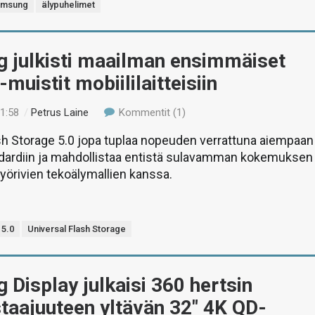
amsung
älypuhelimet
 julkisti maailman ensimmäiset
-muistit mobiililaitteisiin
01:58
/
Petrus Laine
Kommentit (1)
sh Storage 5.0 jopa tuplaa nopeuden verrattuna aiempaan
ndardiin ja mahdollistaa entistä sulavamman kokemuksen
 pyörivien tekoälymallien kanssa.
 5.0
Universal Flash Storage
Display julkaisi 360 hertsin
staajuuteen yltävän 32″ 4K QD-