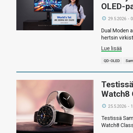
OLED-pa
29.5.2026 - 
Dual Moden an
hertsin virkis
Lue lisää
QD-OLED
Sam
Testiss
Watch8 
25.5.2026 - 
Testissä Sam
Watch8 Classi