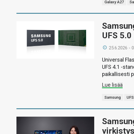
Galaxy A27
S
Samsung
UFS 5.0 
25.6.2026 - 
Universal Fla
UFS 4.1 -sta
paikallisesti
Lue lisää
Samsung
UFS
Samsung 
virkisty