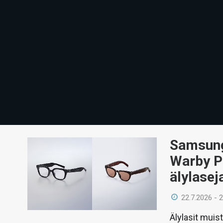
Samsung 
Warby Pa
älylasej
22.7.2026 - 
Älylasit muis