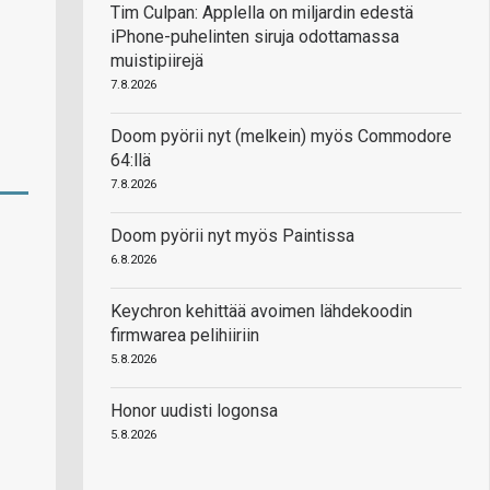
Tim Culpan: Applella on miljardin edestä
iPhone-puhelinten siruja odottamassa
muistipiirejä
7.8.2026
Doom pyörii nyt (melkein) myös Commodore
64:llä
7.8.2026
Doom pyörii nyt myös Paintissa
6.8.2026
Keychron kehittää avoimen lähdekoodin
firmwarea pelihiiriin
5.8.2026
Honor uudisti logonsa
5.8.2026