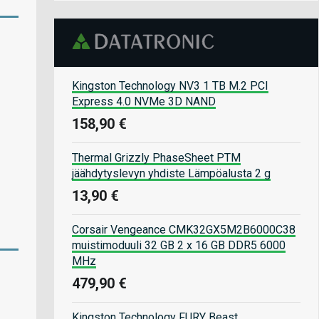
Kingston Technology NV3 1 TB M.2 PCI
Express 4.0 NVMe 3D NAND
158,90 €
Thermal Grizzly PhaseSheet PTM
jäähdytyslevyn yhdiste Lämpöalusta 2 g
13,90 €
Corsair Vengeance CMK32GX5M2B6000C38
muistimoduuli 32 GB 2 x 16 GB DDR5 6000
MHz
479,90 €
Kingston Technology FURY Beast