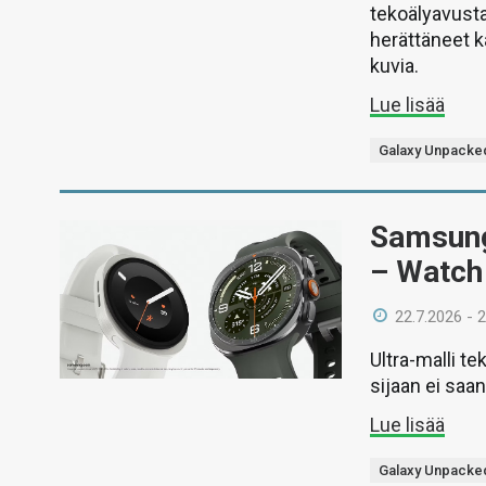
tekoälyavusta
herättäneet k
kuvia.
Lue lisää
Galaxy Unpacke
Samsung 
– Watch
22.7.2026 - 
Ultra-malli 
sijaan ei saa
Lue lisää
Galaxy Unpacke