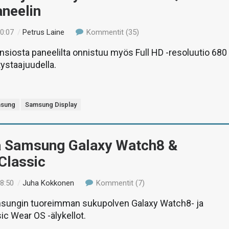
neelin
00:07
/
Petrus Laine
Kommentit (35)
siosta paneelilta onnistuu myös Full HD -resoluutio 680
tystaajuudella.
sung
Samsung Display
ä Samsung Galaxy Watch8 &
Classic
18:50
/
Juha Kokkonen
Kommentit (7)
sungin tuoreimman sukupolven Galaxy Watch8- ja
c Wear OS -älykellot.