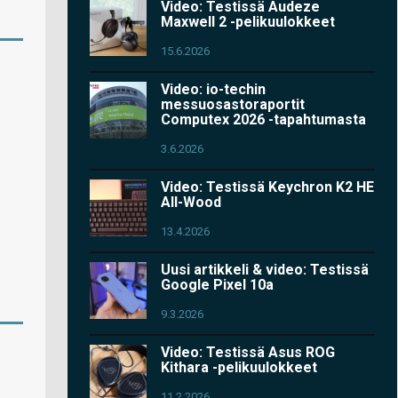
Video: Testissä Audeze
Maxwell 2 -pelikuulokkeet
15.6.2026
Video: io-techin
messuosastoraportit
Computex 2026 -tapahtumasta
3.6.2026
Video: Testissä Keychron K2 HE
All-Wood
13.4.2026
Uusi artikkeli & video: Testissä
Google Pixel 10a
9.3.2026
Video: Testissä Asus ROG
Kithara -pelikuulokkeet
11.2.2026