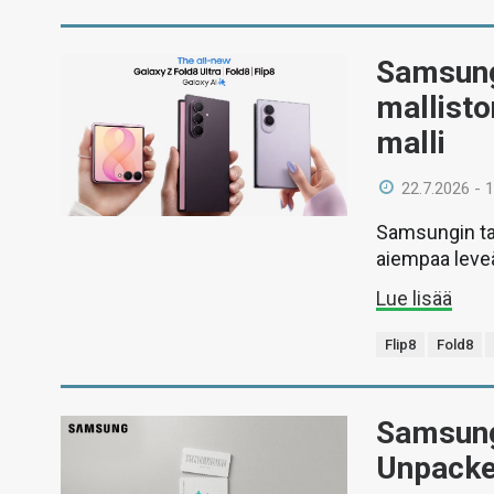
Samsung 
mallisto
malli
22.7.2026 - 
Samsungin tai
aiempaa leveä
Lue lisää
Flip8
Fold8
Samsung
Unpacke