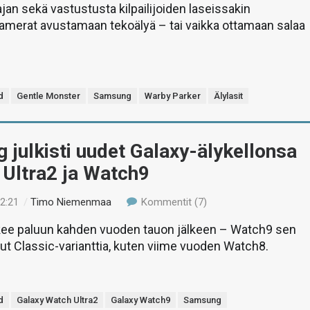
jan sekä vastustusta kilpailijoiden laseissakin
amerat avustamaan tekoälyä – tai vaikka ottamaan salaa
d
Gentle Monster
Samsung
Warby Parker
Älylasit
julkisti uudet Galaxy-älykellonsa
 Ultra2 ja Watch9
22:21
/
Timo Niemenmaa
Kommentit (7)
tekee paluun kahden vuoden tauon jälkeen – Watch9 sen
nut Classic-varianttia, kuten viime vuoden Watch8.
d
Galaxy Watch Ultra2
Galaxy Watch9
Samsung