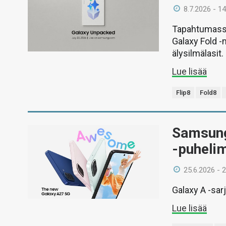
8.7.2026 - 14
Tapahtumassa
Galaxy Fold -
älysilmälasit.
Lue lisää
Flip8
Fold8
Samsung 
-puheli
25.6.2026 - 
Galaxy A -sar
Lue lisää