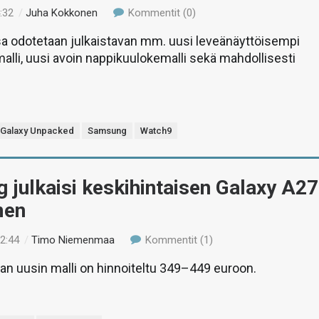
:32
/
Juha Kokkonen
Kommentit (0)
 odotetaan julkaistavan mm. uusi leveänäyttöisempi
malli, uusi avoin nappikuulokemalli sekä mahdollisesti
Galaxy Unpacked
Samsung
Watch9
julkaisi keskihintaisen Galaxy A27
men
22:44
/
Timo Niemenmaa
Kommentit (1)
jan uusin malli on hinnoiteltu 349–449 euroon.