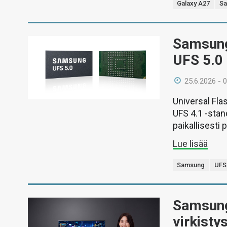
Galaxy A27
S
Samsung
UFS 5.0 
25.6.2026 - 
Universal Fla
UFS 4.1 -sta
paikallisesti
Lue lisää
Samsung
UFS
Samsung 
virkisty