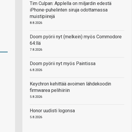
Tim Culpan: Applella on miljardin edestä
iPhone-puhelinten siruja odottamassa
muistipiirejä
8.8.2026
Doom pyörii nyt (melkein) myös Commodore
64:llä
7.8.2026
Doom pyörii nyt myös Paintissa
6.8.2026
Keychron kehittää avoimen lähdekoodin
firmwarea pelihiiriin
5.8.2026
Honor uudisti logonsa
5.8.2026