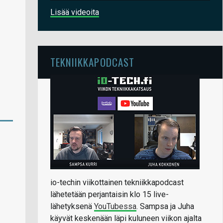
Lisää videoita
TEKNIIKKAPODCAST
io-techin viikottainen tekniikkapodcast
lähetetään perjantaisin klo 15 live-
lähetyksenä
YouTubessa
. Sampsa ja Juha
käyvät keskenään läpi kuluneen viikon ajalta