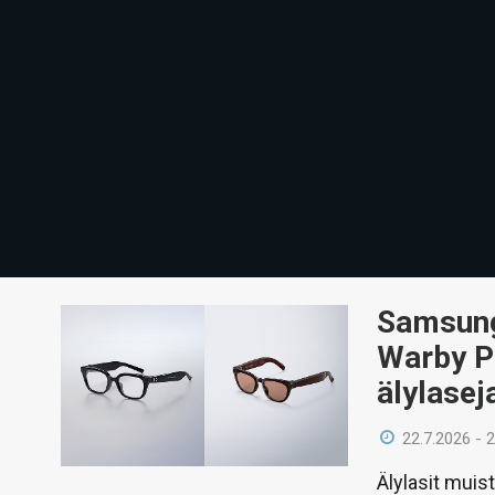
Samsung 
Warby Pa
älylasej
22.7.2026 - 
Älylasit muis