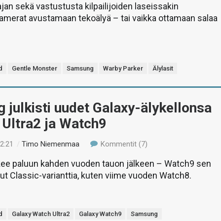
jan sekä vastustusta kilpailijoiden laseissakin
amerat avustamaan tekoälyä – tai vaikka ottamaan salaa
d
Gentle Monster
Samsung
Warby Parker
Älylasit
julkisti uudet Galaxy-älykellonsa
 Ultra2 ja Watch9
22:21
/
Timo Niemenmaa
Kommentit (7)
tekee paluun kahden vuoden tauon jälkeen – Watch9 sen
nut Classic-varianttia, kuten viime vuoden Watch8.
d
Galaxy Watch Ultra2
Galaxy Watch9
Samsung