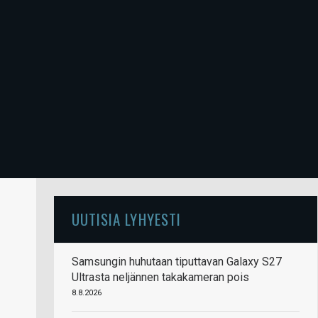
UUTISIA LYHYESTI
Samsungin huhutaan tiputtavan Galaxy S27
Ultrasta neljännen takakameran pois
8.8.2026