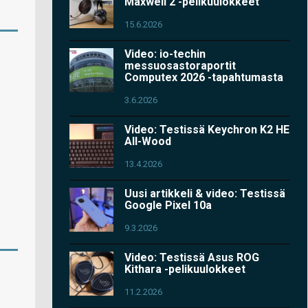
Maxwell 2 -pelikuulokkeet
15.6.2026
Video: io-techin
messuosastoraportit
Computex 2026 -tapahtumasta
3.6.2026
Video: Testissä Keychron K2 HE
All-Wood
13.4.2026
Uusi artikkeli & video: Testissä
Google Pixel 10a
9.3.2026
Video: Testissä Asus ROG
Kithara -pelikuulokkeet
11.2.2026