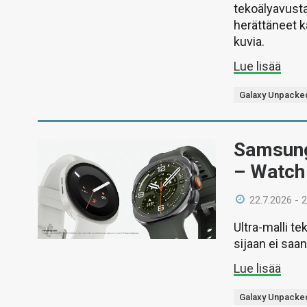
tekoälyavusta
herättäneet k
kuvia.
Lue lisää
Galaxy Unpacke
Samsung 
– Watch
22.7.2026 - 
Ultra-malli 
sijaan ei saa
Lue lisää
Galaxy Unpacke