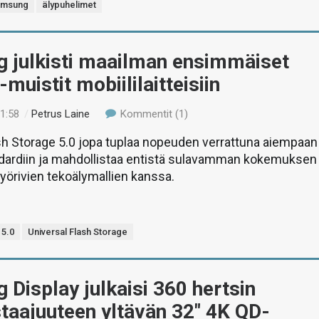
amsung
älypuhelimet
 julkisti maailman ensimmäiset
-muistit mobiililaitteisiin
01:58
/
Petrus Laine
Kommentit (1)
sh Storage 5.0 jopa tuplaa nopeuden verrattuna aiempaan
ndardiin ja mahdollistaa entistä sulavamman kokemuksen
 pyörivien tekoälymallien kanssa.
 5.0
Universal Flash Storage
Display julkaisi 360 hertsin
staajuuteen yltävän 32″ 4K QD-