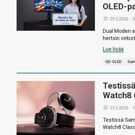
OLED-pa
29.5.2026 - 
Dual Moden an
hertsin virkis
Lue lisää
QD-OLED
Sam
Testiss
Watch8 
25.5.2026 - 
Testissä Sam
Watch8 Classi