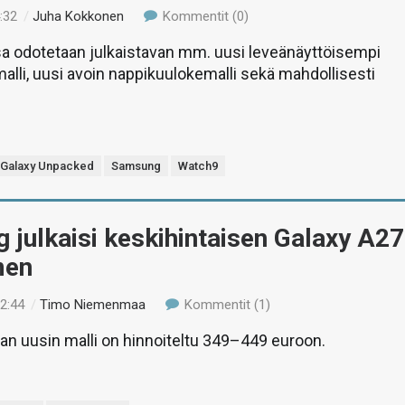
:32
/
Juha Kokkonen
Kommentit (0)
 odotetaan julkaistavan mm. uusi leveänäyttöisempi
malli, uusi avoin nappikuulokemalli sekä mahdollisesti
Galaxy Unpacked
Samsung
Watch9
julkaisi keskihintaisen Galaxy A27
men
22:44
/
Timo Niemenmaa
Kommentit (1)
jan uusin malli on hinnoiteltu 349–449 euroon.