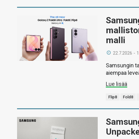
Samsung 
mallisto
malli
22.7.2026 - 
Samsungin tai
aiempaa leveä
Lue lisää
Flip8
Fold8
Samsung
Unpacke