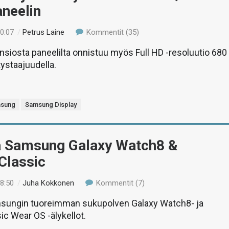
neelin
00:07
/
Petrus Laine
Kommentit (35)
siosta paneelilta onnistuu myös Full HD -resoluutio 680
tystaajuudella.
sung
Samsung Display
ä Samsung Galaxy Watch8 &
Classic
18:50
/
Juha Kokkonen
Kommentit (7)
sungin tuoreimman sukupolven Galaxy Watch8- ja
c Wear OS -älykellot.