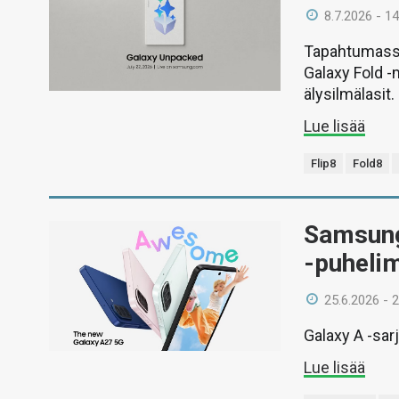
8.7.2026 - 14
Tapahtumassa
Galaxy Fold -
älysilmälasit.
Lue lisää
Flip8
Fold8
Samsung 
-puheli
25.6.2026 - 
Galaxy A -sar
Lue lisää