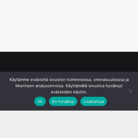
© S&J Media Oy
Käytämme evästeitä sivuston toiminnoissa, ominaisuuksissa ja
liikenteen analysoinnissa. Käyttämällä sivustoa hyväksyt
evästeiden käytön.
Ok
En hyväksy
Lisätietoja
;