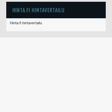
HINTA.FI HINTAVERTAILU
Hinta.fi hintavertailu