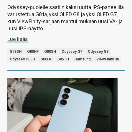
Odyssey-puolelle saatiin kaksi uutta IPS-paneelilla
varustettua G8:ia, yksi OLED G8 ja yksi OLED G7,
kun ViewFinity-sarjaan mahtui mukaan uusi VA- ja
uusi IPS-näyttö.
Lue lisää
G73SH
G80HF
G80SH
Odyssey G7
Odyssey G8
Odyssey OLED
S80HF
S85TH
Samsung
ViewFinity S8