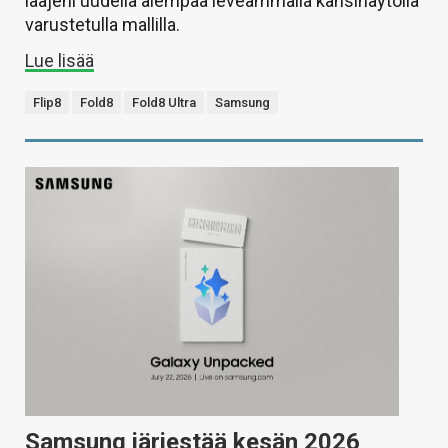
laajeni uudella aiempaa leveämmällä kansinäytöllä
varustetulla mallilla.
Lue lisää
Flip8
Fold8
Fold8 Ultra
Samsung
Samsung järjestää kesän 2026