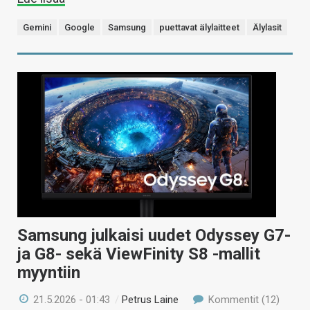
Gemini
Google
Samsung
puettavat älylaitteet
Älylasit
Samsung julkaisi uudet Odyssey G7-
ja G8- sekä ViewFinity S8 -mallit
myyntiin
21.5.2026 - 01:43
/
Petrus Laine
Kommentit (12)