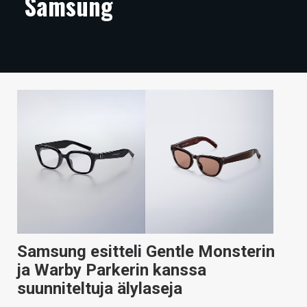
Samsung
ARTIKKELIT
VIDEOT
TECHBBS
TIETOA
HINTA.FI
KAUPPA
VAIHDA TEEMA
Samsung esitteli Gentle Monsterin
HAKU
ja Warby Parkerin kanssa
suunniteltuja älylaseja