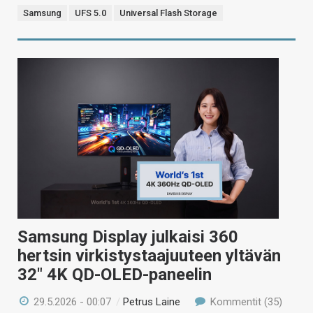
Samsung
UFS 5.0
Universal Flash Storage
Samsung Display julkaisi 360
hertsin virkistystaajuuteen yltävän
32″ 4K QD-OLED-paneelin
29.5.2026 - 00:07
/
Petrus Laine
Kommentit (35)