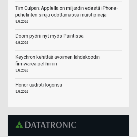
Tim Culpan: Applella on miljardin edestä iPhone-
puhelinten siruja odottamassa muistipiirejä
8.8.2026
Doom pyörii nyt myös Paintissa
6.8.2026
Keychron kehittää avoimen lähdekoodin
firmwarea pelihiiriin
5.8.2026
Honor uudisti logonsa
5.8.2026