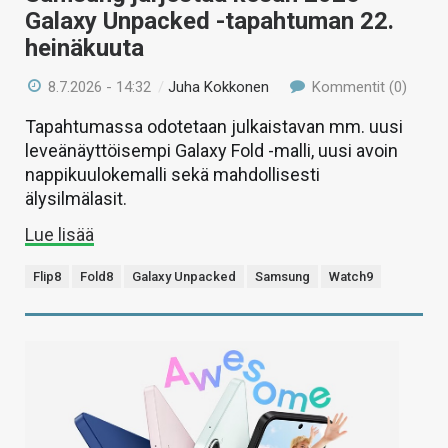
Galaxy Unpacked -tapahtuman 22.
heinäkuuta
8.7.2026 - 14:32
/
Juha Kokkonen
Kommentit (0)
Tapahtumassa odotetaan julkaistavan mm. uusi
leveänäyttöisempi Galaxy Fold -malli, uusi avoin
nappikuulokemalli sekä mahdollisesti
älysilmälasit.
Lue lisää
Flip8
Fold8
Galaxy Unpacked
Samsung
Watch9