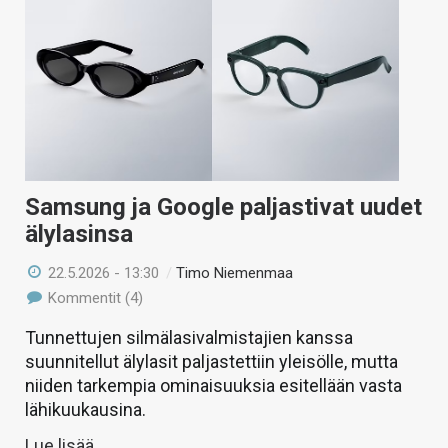
Samsung ja Google paljastivat uudet
älylasinsa
22.5.2026 - 13:30
/
Timo Niemenmaa
Kommentit (4)
Tunnettujen silmälasivalmistajien kanssa
suunnitellut älylasit paljastettiin yleisölle, mutta
niiden tarkempia ominaisuuksia esitellään vasta
lähikuukausina.
Lue lisää