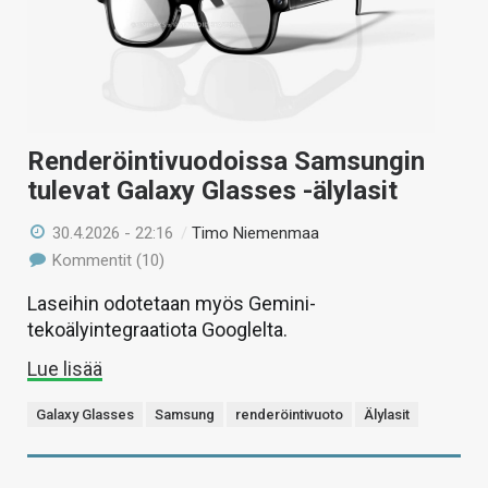
Renderöintivuodoissa Samsungin
tulevat Galaxy Glasses -älylasit
30.4.2026 - 22:16
/
Timo Niemenmaa
Kommentit (10)
Laseihin odotetaan myös Gemini-
tekoälyintegraatiota Googlelta.
Lue lisää
Galaxy Glasses
Samsung
renderöintivuoto
Älylasit