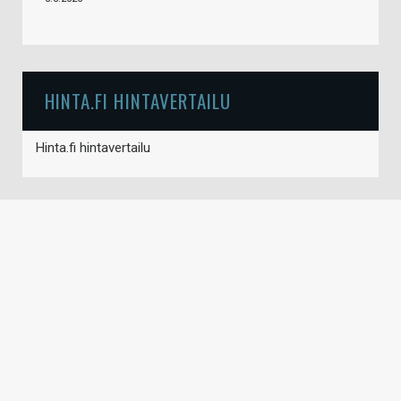
HINTA.FI HINTAVERTAILU
Hinta.fi hintavertailu