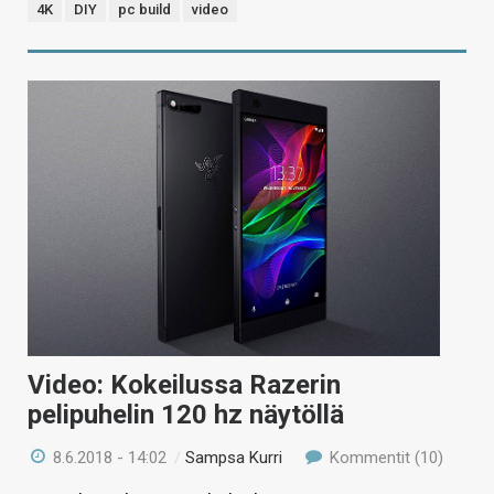
4K
DIY
pc build
video
Video: Kokeilussa Razerin
pelipuhelin 120 hz näytöllä
8.6.2018 - 14:02
/
Sampsa Kurri
Kommentit (10)