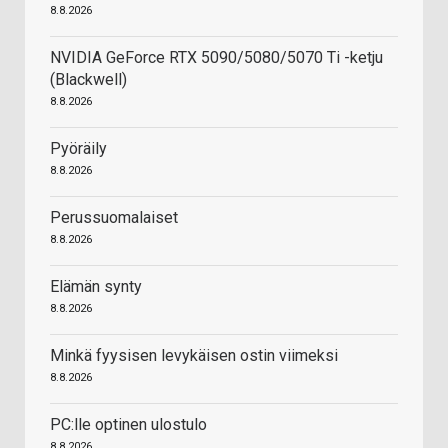
8.8.2026
NVIDIA GeForce RTX 5090/5080/5070 Ti -ketju
(Blackwell)
8.8.2026
Pyöräily
8.8.2026
Perussuomalaiset
8.8.2026
Elämän synty
8.8.2026
Minkä fyysisen levykäisen ostin viimeksi
8.8.2026
PC:lle optinen ulostulo
8.8.2026