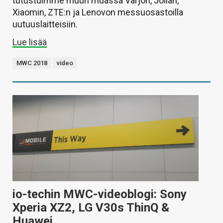
tutustuimme muun muassa Varjon, Jollan,
Xiaomin, ZTE:n ja Lenovon messuosastoilla
uutuuslaitteisiin.
Lue lisää
MWC 2018
video
io-techin MWC-videoblogi: Sony
Xperia XZ2, LG V30s ThinQ &
Huawei