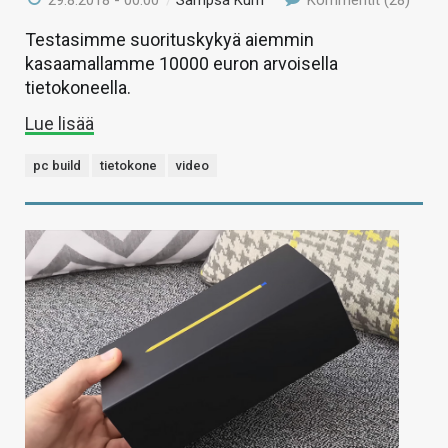
29.8.2018 - 00:00
/
Sampsa Kurri
Kommentit (28)
Testasimme suorituskykyä aiemmin
kasaamallamme 10000 euron arvoisella
tietokoneella.
Lue lisää
pc build
tietokone
video