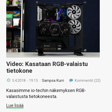
Video: Kasataan RGB-valaistu
tietokone
5.4.2018 - 19:15
/
Sampsa Kurri
Kommentit (22)
Kasasimme io-techin näkemyksen RGB-
valaistusta tietokoneesta.
Lue lisää