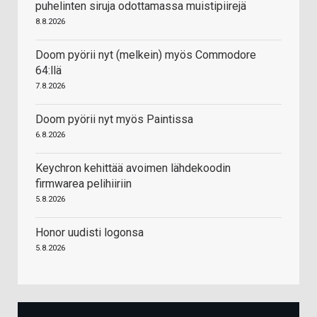
puhelinten siruja odottamassa muistipiirejä
8.8.2026
Doom pyörii nyt (melkein) myös Commodore
64:llä
7.8.2026
Doom pyörii nyt myös Paintissa
6.8.2026
Keychron kehittää avoimen lähdekoodin
firmwarea pelihiiriin
5.8.2026
Honor uudisti logonsa
5.8.2026