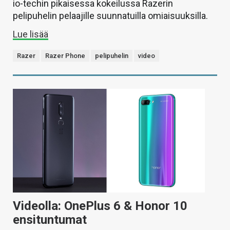
io-techin pikaisessa kokeilussa Razerin
pelipuhelin pelaajille suunnatuilla omiaisuuksilla.
Lue lisää
Razer
Razer Phone
pelipuhelin
video
Videolla: OnePlus 6 & Honor 10
ensituntumat