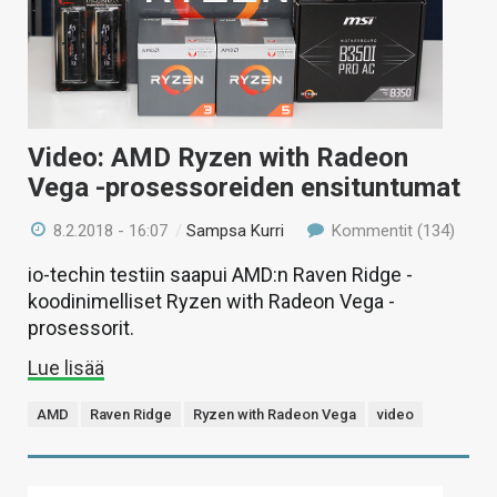
Video: AMD Ryzen with Radeon
Vega -prosessoreiden ensituntumat
8.2.2018 - 16:07
/
Sampsa Kurri
Kommentit (134)
io-techin testiin saapui AMD:n Raven Ridge -
koodinimelliset Ryzen with Radeon Vega -
prosessorit.
Lue lisää
AMD
Raven Ridge
Ryzen with Radeon Vega
video