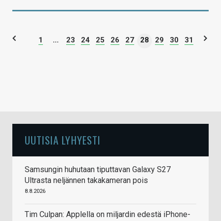
1
...
23
24
25
26
27
28
29
30
31
UUTISIA LYHYESTI
Samsungin huhutaan tiputtavan Galaxy S27
Ultrasta neljännen takakameran pois
8.8.2026
Tim Culpan: Applella on miljardin edestä iPhone-