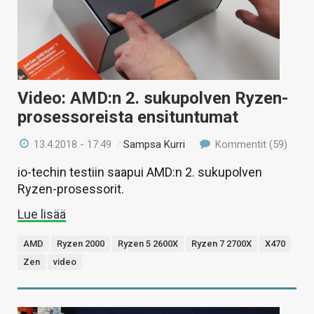
Video: AMD:n 2. sukupolven Ryzen-
prosessoreista ensituntumat
13.4.2018 - 17:49
/
Sampsa Kurri
Kommentit (59)
io-techin testiin saapui AMD:n 2. sukupolven
Ryzen-prosessorit.
Lue lisää
AMD
Ryzen 2000
Ryzen 5 2600X
Ryzen 7 2700X
X470
Zen
video