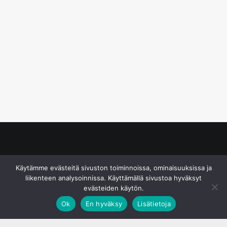
© S&J Media Oy
Käytämme evästeitä sivuston toiminnoissa, ominaisuuksissa ja
liikenteen analysoinnissa. Käyttämällä sivustoa hyväksyt
evästeiden käytön.
Ok
En hyväksy
Lisätietoja
;