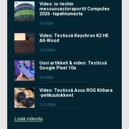
Video: io-techin
messuosastoraportit Computex
2026 -tapahtumasta
3.6.2026
Video: Testissä Keychron K2 HE
All-Wood
13.4.2026
Uusi artikkeli & video: Testissä
Google Pixel 10a
9.3.2026
Video: Testissä Asus ROG Kithara
-pelikuulokkeet
11.2.2026
Lisää videoita