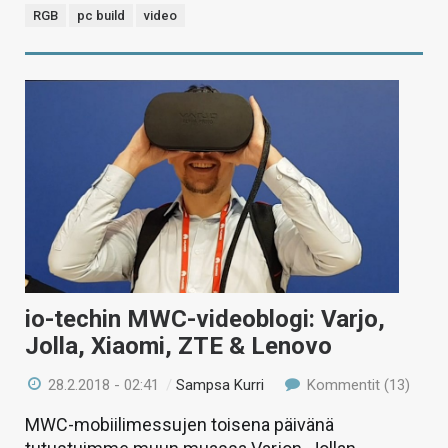
RGB
pc build
video
io-techin MWC-videoblogi: Varjo,
Jolla, Xiaomi, ZTE & Lenovo
28.2.2018 - 02:41
/
Sampsa Kurri
Kommentit (13)
MWC-mobiilimessujen toisena päivänä