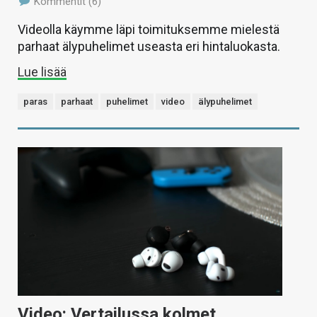
Kommentit (6)
Videolla käymme läpi toimituksemme mielestä
parhaat älypuhelimet useasta eri hintaluokasta.
Lue lisää
paras
parhaat
puhelimet
video
älypuhelimet
Video: Vertailussa kolmet