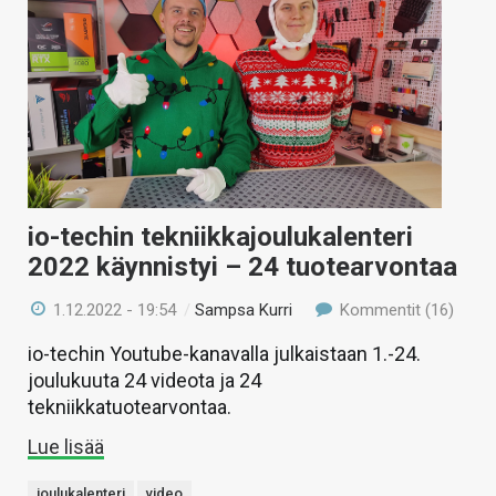
io-techin tekniikkajoulukalenteri
2022 käynnistyi – 24 tuotearvontaa
1.12.2022 - 19:54
/
Sampsa Kurri
Kommentit (16)
io-techin Youtube-kanavalla julkaistaan 1.-24.
joulukuuta 24 videota ja 24
tekniikkatuotearvontaa.
Lue lisää
joulukalenteri
video