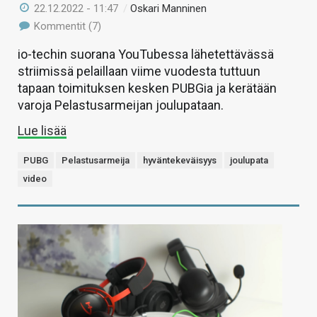
22.12.2022 - 11:47
/
Oskari Manninen
Kommentit (7)
io-techin suorana YouTubessa lähetettävässä
striimissä pelaillaan viime vuodesta tuttuun
tapaan toimituksen kesken PUBGia ja kerätään
varoja Pelastusarmeijan joulupataan.
Lue lisää
PUBG
Pelastusarmeija
hyväntekeväisyys
joulupata
video