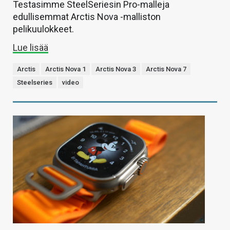
Testasimme SteelSeriesin Pro-malleja
edullisemmat Arctis Nova -malliston
pelikuulokkeet.
Lue lisää
Arctis
Arctis Nova 1
Arctis Nova 3
Arctis Nova 7
Steelseries
video