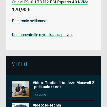
Crucial P310 1 TB M.2 PCI Express 4.0 NVMe
170,90 €
Datatronic pelikoneet
Komponenteille myös kasauspalvelu
VIDEOT
Video: Testissä Audeze Maxwell 2
-pelikuulokkeet
15.6.2026
Video: io-techin