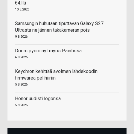
64:llä
10.8.2026
Samsungin huhutaan tiputtavan Galaxy S27
Ultrasta neljännen takakameran pois
9.8.2026
Doom pyörii nyt myös Paintissa
6.8.2026
Keychron kehittää avoimen lähdekoodin
firmwarea pelihiiriin
5.8.2026
Honor uudisti logonsa
5.8.2026