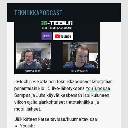
TEKNIIKKAPODCAST
io-techin viikottainen tekniikkapodcast lähetetään
perjantaisin klo 15 live-lähetyksenä
YouTubessa
.
Sampsa ja Juha käyvät keskenään läpi kuluneen
viikon ajalta ajankohtaiset tietotekniikka- ja
mobiiliaiheet.
Jälkikäteen katseltavissa/kuunneltavissa:
Youtube