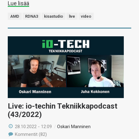
Lue lisää
AMD
RDNA3
kisastudio
live
video
Live: io-techin Tekniikkapodcast
(43/2022)
28.10.2022 - 12:09
/
Oskari Manninen
Kommentit (82)