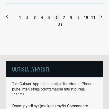
1
2
3
4
5
6
7
8
9
10
11
...
31
UUTISIA LYHYESTI
Tim Culpan: Applella on miljardin edestä iPhone-
puhelinten siruja odottamassa muistipiirejä
10.8.2026
Doom pyörii nyt (melkein) myös Commodore