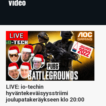
video
ARTIKKELIT
VIDEOT
TECHBBS
TIETOA
HINTA.FI
KAUPPA
VAIHDA TEEMA
LIVE: io-techin
HAKU
hyväntekeväisyysstriimi
joulupatakeräykseen klo 20:00