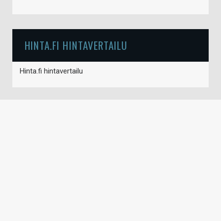
HINTA.FI HINTAVERTAILU
Hinta.fi hintavertailu