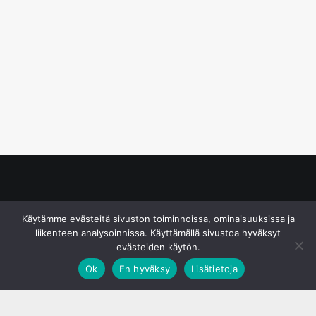
© S&J Media Oy
Käytämme evästeitä sivuston toiminnoissa, ominaisuuksissa ja
liikenteen analysoinnissa. Käyttämällä sivustoa hyväksyt
evästeiden käytön.
Ok
En hyväksy
Lisätietoja
;