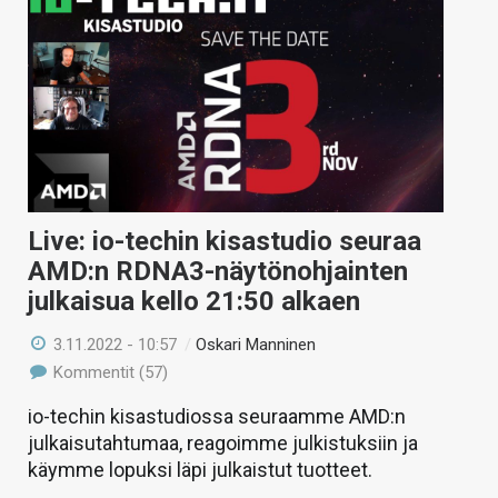
Live: io-techin kisastudio seuraa
AMD:n RDNA3-näytönohjainten
julkaisua kello 21:50 alkaen
3.11.2022 - 10:57
/
Oskari Manninen
Kommentit (57)
io-techin kisastudiossa seuraamme AMD:n
julkaisutahtumaa, reagoimme julkistuksiin ja
käymme lopuksi läpi julkaistut tuotteet.