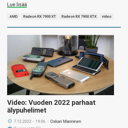
Lue lisää
AMD
Radeon RX 7900 XT
Radeon RX 7900 XTX
video
Video: Vuoden 2022 parhaat
älypuhelimet
7.12.2022 - 19:06
/
Oskari Manninen