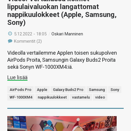
lippulaivaluokan langattomat
nappikuulokkeet (Apple, Samsung,
Sony)
5.12.2022 - 18:05
/
Oskari Manninen
Kommentit (2)
Videolla vertailemme Applen toisen sukupolven
AirPods Proita, Samsungin Galaxy Buds2 Proita
sekä Sonyn WF-1000XM4:iä.
Lue lisää
AirPods Pro
Apple
Galaxy Buds2 Pro
Samsung
Sony
WF-1000XM4
nappikuulokkeet
vastamelu
video