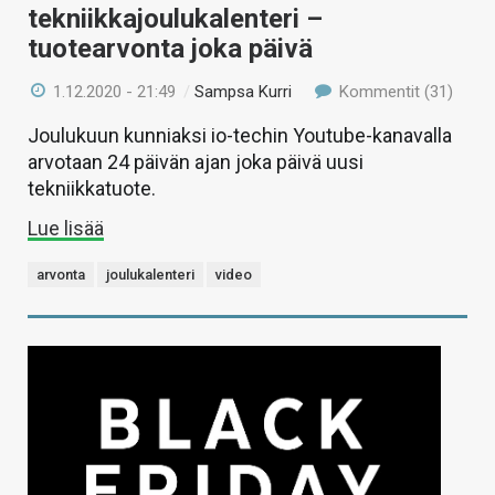
tekniikkajoulukalenteri –
tuotearvonta joka päivä
1.12.2020 - 21:49
/
Sampsa Kurri
Kommentit (31)
Joulukuun kunniaksi io-techin Youtube-kanavalla
arvotaan 24 päivän ajan joka päivä uusi
tekniikkatuote.
Lue lisää
arvonta
joulukalenteri
video