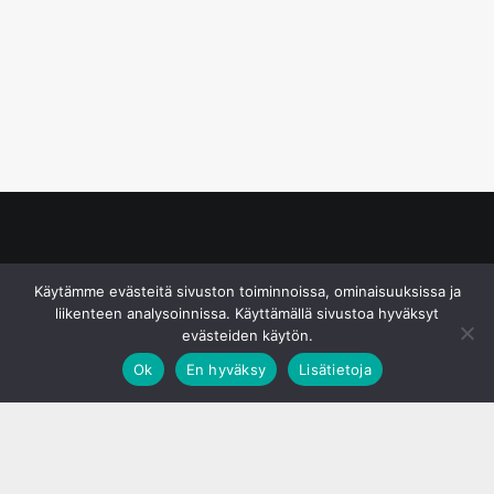
© S&J Media Oy
Käytämme evästeitä sivuston toiminnoissa, ominaisuuksissa ja
liikenteen analysoinnissa. Käyttämällä sivustoa hyväksyt
evästeiden käytön.
Ok
En hyväksy
Lisätietoja
;