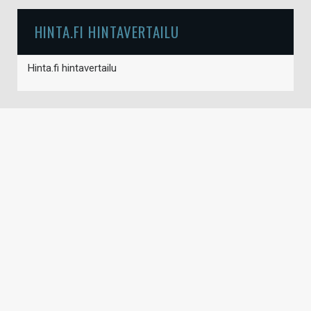
HINTA.FI HINTAVERTAILU
Hinta.fi hintavertailu