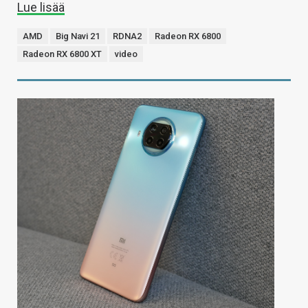
Lue lisää
AMD
Big Navi 21
RDNA2
Radeon RX 6800
Radeon RX 6800 XT
video