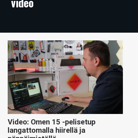
video
ARTIKKELIT
VIDEOT
TECHBBS
TIETOA
HINTA.FI
KAUPPA
VAIHDA TEEMA
HAKU
Video: Omen 15 -pelisetup
langattomalla hiirellä ja