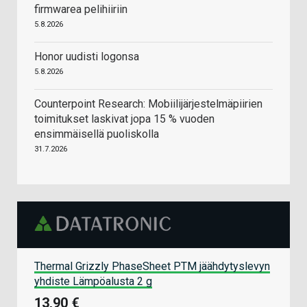
firmwarea pelihiiriin
5.8.2026
Honor uudisti logonsa
5.8.2026
Counterpoint Research: Mobiilijärjestelmäpiirien
toimitukset laskivat jopa 15 % vuoden
ensimmäisellä puoliskolla
31.7.2026
Thermal Grizzly PhaseSheet PTM jäähdytyslevyn
yhdiste Lämpöalusta 2 g
13,90 €