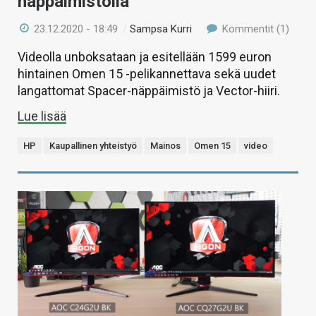
näppäimistöllä
23.12.2020 - 18:49
/
Sampsa Kurri
Kommentit (1)
Videolla unboksataan ja esitellään 1599 euron
hintainen Omen 15 -pelikannettava sekä uudet
langattomat Spacer-näppäimistö ja Vector-hiiri.
Lue lisää
HP
Kaupallinen yhteistyö
Mainos
Omen 15
video