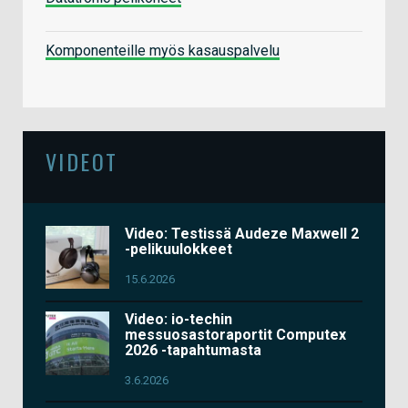
Komponenteille myös kasauspalvelu
VIDEOT
Video: Testissä Audeze Maxwell 2
-pelikuulokkeet
15.6.2026
Video: io-techin
messuosastoraportit Computex
2026 -tapahtumasta
3.6.2026