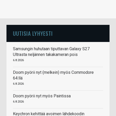
UUTISIA LYHYESTI
Samsungin huhutaan tiputtavan Galaxy S27
Ultrasta neljännen takakameran pois
6.8.2026
Doom pyörii nyt (melkein) myös Commodore
64:llä
6.8.2026
Doom pyörii nyt myös Paintissa
6.8.2026
Keychron kehittää avoimen lähdekoodin