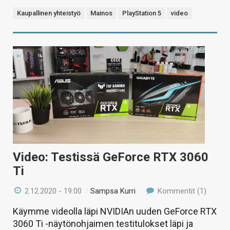
Kaupallinen yhteistyö
Mainos
PlayStation 5
video
Video: Testissä GeForce RTX 3060
Ti
2.12.2020 - 19:00
/
Sampsa Kurri
Kommentit (1)
Käymme videolla läpi NVIDIAn uuden GeForce RTX
3060 Ti -näytönohjaimen testitulokset läpi ja