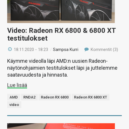
Video: Radeon RX 6800 & 6800 XT
testitulokset
18.11.2020 - 18:23
/
Sampsa Kurri
Kommentit (3)
Käymme videolla läpi AMD:n uusien Radeon-
näytönohjaimien testitulokset läpi ja juttelemme
saatavuudesta ja hinnasta.
Lue lisää
AMD
RNDA2
Radeon RX 6800
Radeon RX 6800 XT
video