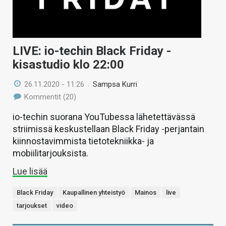
LIVE: io-techin Black Friday -
kisastudio klo 22:00
26.11.2020 - 11:26
/
Sampsa Kurri
Kommentit (20)
io-techin suorana YouTubessa lähetettävässä
striimissä keskustellaan Black Friday -perjantain
kiinnostavimmista tietotekniikka- ja
mobiilitarjouksista.
Lue lisää
Black Friday
Kaupallinen yhteistyö
Mainos
live
tarjoukset
video