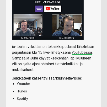
io-techin viikottainen tekniikkapodcast lähetetään
perjantaisin klo 15 live-lähetyksenä
YouTubessa
.
Sampsa ja Juha käyvät keskenään läpi kuluneen
viikon ajalta ajankohtaiset tietotekniikka- ja
mobiiliaiheet.
Jälkikäteen katseltavissa/kuunneltavissa:
Youtube
iTunes
Spotify