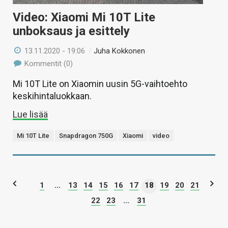
Video: Xiaomi Mi 10T Lite
unboksaus ja esittely
13.11.2020 - 19:06
/
Juha Kokkonen
Kommentit (0)
Mi 10T Lite on Xiaomin uusin 5G-vaihtoehto
keskihintaluokkaan.
Lue lisää
Mi 10T Lite
Snapdragon 750G
Xiaomi
video
1
...
13
14
15
16
17
18
19
20
21
22
23
...
31