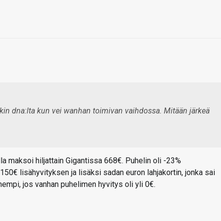
akin dna:lta kun vei wanhan toimivan vaihdossa. Mitään järkeä
lla maksoi hiljattain Gigantissa 668€. Puhelin oli -23%
0€ lisähyvityksen ja lisäksi sadan euron lahjakortin, jonka sai
enempi, jos vanhan puhelimen hyvitys oli yli 0€.