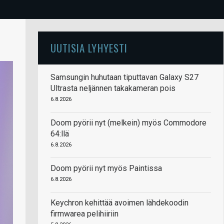
UUTISIA LYHYESTI
Samsungin huhutaan tiputtavan Galaxy S27
Ultrasta neljännen takakameran pois
6.8.2026
Doom pyörii nyt (melkein) myös Commodore
64:llä
6.8.2026
Doom pyörii nyt myös Paintissa
6.8.2026
Keychron kehittää avoimen lähdekoodin
firmwarea pelihiiriin