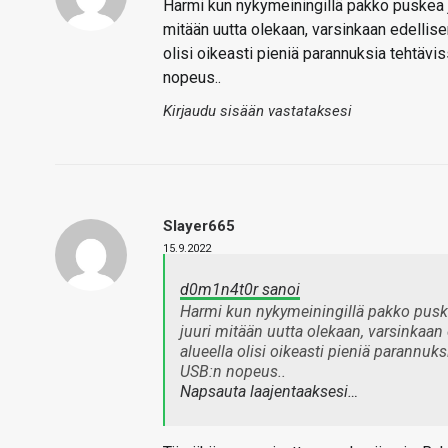
Harmi kun nykymeiningillä pakko puskea jok
mitään uutta olekaan, varsinkaan edellisen
olisi oikeasti pieniä parannuksia tehtävis
nopeus..
Kirjaudu sisään vastataksesi
Slayer665
15.9.2022
d0m1n4t0r sanoi
Harmi kun nykymeiningillä pakko puskea
juuri mitään uutta olekaan, varsinkaan 
alueella olisi oikeasti pieniä parannuks
USB:n nopeus..
Napsauta laajentaaksesi…