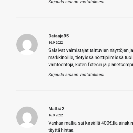
Kirjaudu sisään vastataksesi
Dataaja95
16.9.2022
Saisivat valmistajat taittuvien näyttöjen 
markkinoille, tietyissä nörttipiireissä tu
vaihtoehtoja, kuten fxtecin ja planetcompu
Kirjaudu sisään vastataksesi
Matti#2
16.9.2022
Vanhaa mallia sai kesällä 400€:lla ainak
täyttä hintaa.