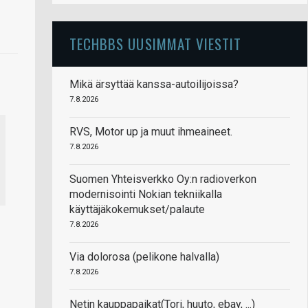
TECHBBS UUSIMMAT VIESTIT
Mikä ärsyttää kanssa-autoilijoissa?
7.8.2026
RVS, Motor up ja muut ihmeaineet.
7.8.2026
Suomen Yhteisverkko Oy:n radioverkon
modernisointi Nokian tekniikalla
käyttäjäkokemukset/palaute
7.8.2026
Via dolorosa (pelikone halvalla)
7.8.2026
Netin kauppapaikat(Tori, huuto, ebay, ...)