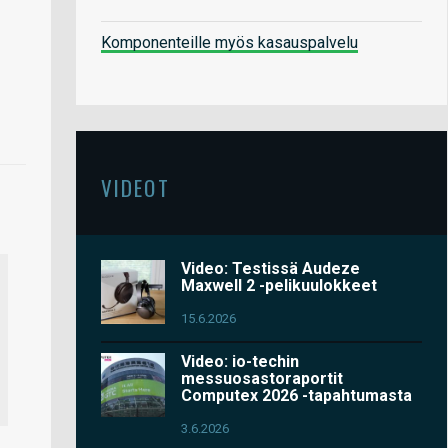
Komponenteille myös kasauspalvelu
VIDEOT
Video: Testissä Audeze
Maxwell 2 -pelikuulokkeet
15.6.2026
Video: io-techin
messuosastoraportit
Computex 2026 -tapahtumasta
3.6.2026