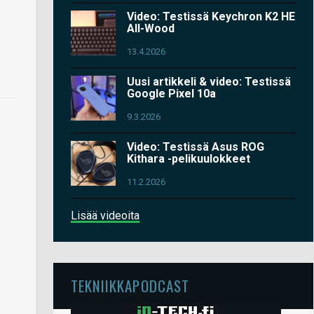
Video: Testissä Keychron K2 HE
All-Wood
13.4.2026
Uusi artikkeli & video: Testissä
Google Pixel 10a
9.3.2026
Video: Testissä Asus ROG
Kithara -pelikuulokkeet
11.2.2026
Lisää videoita
TEKNIIKKAPODCAST