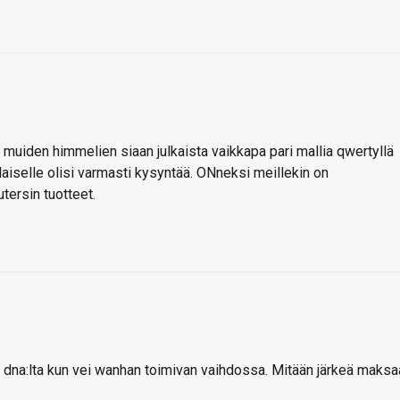
ja muiden himmelien siaan julkaista vaikkapa pari mallia qwertyllä
ollaiselle olisi varmasti kysyntää. ONneksi meillekin on
tersin tuotteet.
in dna:lta kun vei wanhan toimivan vaihdossa. Mitään järkeä maksa