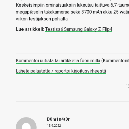
Keskeisimpiin ominaisuuksiin lukeutuu taittuva 6,7-tuu
megapikselin takakameraa sekä 3700 mAh akku 25 watin 
viikon testijakson pohjalta.
Lue artikkeli:
Testissä Samsung Galaxy Z Flip4
Kommentoi uutista tai artikkelia foorumilla
(Kommentointi 
Lähetä palautetta / raportoi kirjoitusvirheestä
1
D0m1n4t0r
15.9.2022