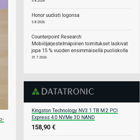
5.8.2026
Honor uudisti logonsa
5.8.2026
Counterpoint Research:
Mobiilijärjestelmäpiirien toimitukset laskivat
jopa 15 % vuoden ensimmäisellä puoliskolla
31.7.2026
Kingston Technology NV3 1 TB M.2 PCI
Express 4.0 NVMe 3D NAND
io-
158,90 €