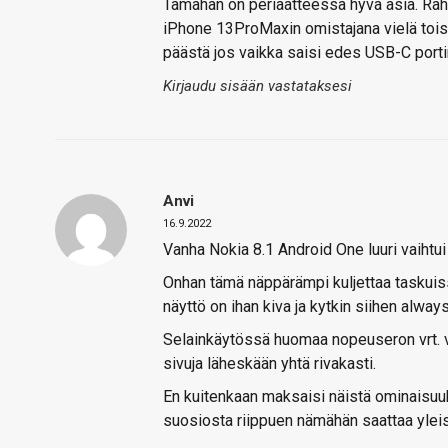
Tämähän on periaatteessa hyvä asia. Rahaa
iPhone 13ProMaxin omistajana vielä toise
päästä jos vaikka saisi edes USB-C port
Kirjaudu sisään vastataksesi
Anvi
16.9.2022
Vanha Nokia 8.1 Android One luuri vaihtui t
Onhan tämä näppärämpi kuljettaa taskuis
näyttö on ihan kiva ja kytkin siihen alway
Selainkäytössä huomaa nopeuseron vrt. v
sivuja läheskään yhtä rivakasti.
En kuitenkaan maksaisi näistä ominaisuuks
suosiosta riippuen nämähän saattaa yleisty