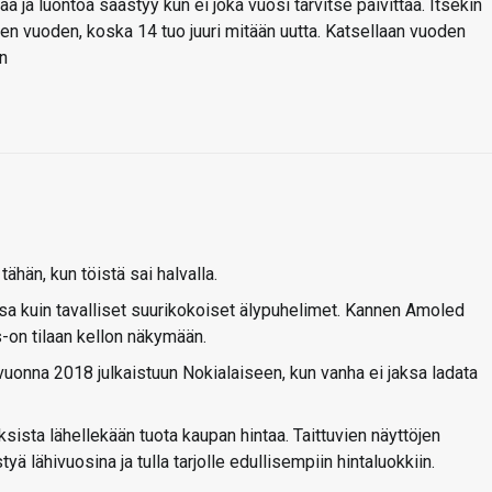
 ja luontoa säästyy kun ei joka vuosi tarvitse päivittää. Itsekin
n vuoden, koska 14 tuo juuri mitään uutta. Katsellaan vuoden
in
ähän, kun töistä sai halvalla.
sa kuin tavalliset suurikokoiset älypuhelimet. Kannen Amoled
s-on tilaan kellon näkymään.
uonna 2018 julkaistuun Nokialaiseen, kun vanha ei jaksa ladata
ista lähellekään tuota kaupan hintaa. Taittuvien näyttöjen
ä lähivuosina ja tulla tarjolle edullisempiin hintaluokkiin.